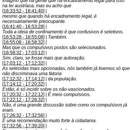
Imagino que há gente que há encadramento legal para isso
na lei austríaca, mas eu acho que
[16:33:52 - 16:41:40]
|
mesmo que quando há encadramento legal, é
necessariamente preocupante.
[16:41:40 - 16:53:28]
|
Toda a ideia de confinamento é que confusivos é seletivos.
[16:53:28 - 16:55:08]
|
Também.
[16:55:08 - 16:58:32]
|
Mas que os compulsivos postos são selecionados.
[16:58:32 - 17:03:12]
|
Sim, claro, se fosse mais que autoração.
[17:03:12 - 17:12:32]
|
As selecidas mais opcionadas, nós também já tivemos só que
não discriminava uma fatoria
[17:12:32 - 17:14:12]
|
da população.
[17:14:12 - 17:20:32]
|
Estão, é só incidir sobre os não-vascionados.
[17:20:32 - 17:22:12]
|
É meio compulsivos.
[17:22:12 - 17:26:32]
|
Não, é uma grande discussão sobre como os compulsivos já
eram.
[17:26:32 - 17:32:56]
|
É uma recomendação muito forte à cidadania.
[17:32:56 - 17:39:20]
|