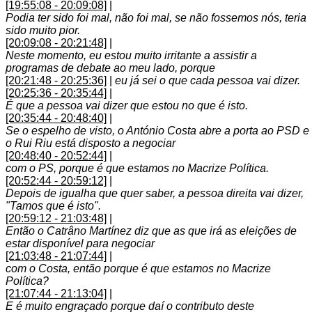
[19:55:08 - 20:09:08]
|
Podia ter sido foi mal, não foi mal, se não fossemos nós, teria
sido muito pior.
[20:09:08 - 20:21:48]
|
Neste momento, eu estou muito irritante a assistir a
programas de debate ao meu lado, porque
[20:21:48 - 20:25:36]
|
eu já sei o que cada pessoa vai dizer.
[20:25:36 - 20:35:44]
|
É que a pessoa vai dizer que estou no que é isto.
[20:35:44 - 20:48:40]
|
Se o espelho de visto, o António Costa abre a porta ao PSD e
o Rui Riu está disposto a negociar
[20:48:40 - 20:52:44]
|
com o PS, porque é que estamos no Macrize Política.
[20:52:44 - 20:59:12]
|
Depois de igualha que quer saber, a pessoa direita vai dizer,
"Tamos que é isto".
[20:59:12 - 21:03:48]
|
Então o Catrâno Martínez diz que as que irá as eleições de
estar disponível para negociar
[21:03:48 - 21:07:44]
|
com o Costa, então porque é que estamos no Macrize
Política?
[21:07:44 - 21:13:04]
|
E é muito engraçado porque daí o contributo deste