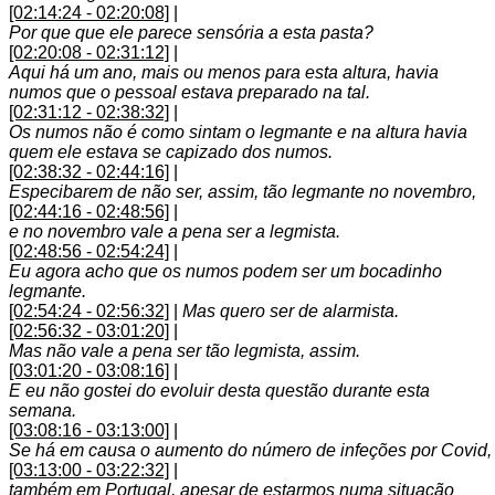
[02:14:24 - 02:20:08]
|
Por que que ele parece sensória a esta pasta?
[02:20:08 - 02:31:12]
|
Aqui há um ano, mais ou menos para esta altura, havia
numos que o pessoal estava preparado na tal.
[02:31:12 - 02:38:32]
|
Os numos não é como sintam o legmante e na altura havia
quem ele estava se capizado dos numos.
[02:38:32 - 02:44:16]
|
Especibarem de não ser, assim, tão legmante no novembro,
[02:44:16 - 02:48:56]
|
e no novembro vale a pena ser a legmista.
[02:48:56 - 02:54:24]
|
Eu agora acho que os numos podem ser um bocadinho
legmante.
[02:54:24 - 02:56:32]
|
Mas quero ser de alarmista.
[02:56:32 - 03:01:20]
|
Mas não vale a pena ser tão legmista, assim.
[03:01:20 - 03:08:16]
|
E eu não gostei do evoluir desta questão durante esta
semana.
[03:08:16 - 03:13:00]
|
Se há em causa o aumento do número de infeções por Covid,
[03:13:00 - 03:22:32]
|
também em Portugal, apesar de estarmos numa situação