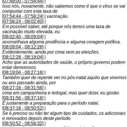
[07:48:00 - 07:54:44]
|
Isso nós, novamente, não sabemos como é que o vírus se vai
comportar com esta taxa de
[07:54:44 - 07:56:24]
|
vacinação.
[07:56:24 - 08:02:40]
|
Em possível saber, até porque nós temos uma taxa de
vacinação muito elevada, eu
[08:02:40 - 08:09:04]
|
aconselhava alguma prodência e alguma coragem política.
[08:09:04 - 08:12:28]
|
Evidentemente, ainda por cima vem as eleições.
[08:12:28 - 08:19:04]
|
Acho que as autoridades de saúde, o próprio governo podem
estar demorosos.
[08:19:04 - 08:27:16]
|
Também quer de repente ver no pós-natal aquilo que vivemos
ou ano passado ainda, por
[08:27:16 - 08:31:56]
|
cima em campanheira e leitogal, mas quer dizer, eu gostei.
[08:31:56 - 08:37:16]
|
É justamente a preparação para o período natal.
[08:37:16 - 08:50:52]
|
Se é preciso ou não ter algum tipo de cuidados, os adicionais
e renovados depois deste período
[08:50:52 - 08:56:32]
|