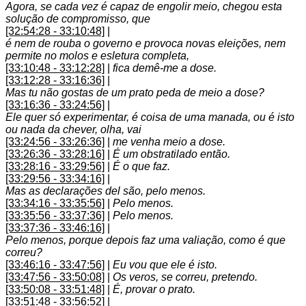
Agora, se cada vez é capaz de engolir meio, chegou esta
solução de compromisso, que
[32:54:28 - 33:10:48]
|
é nem de rouba o governo e provoca novas eleições, nem
permite no molos e esletura completa,
[33:10:48 - 33:12:28]
|
fica demê-me a dose.
[33:12:28 - 33:16:36]
|
Mas tu não gostas de um prato peda de meio a dose?
[33:16:36 - 33:24:56]
|
Ele quer só experimentar, é coisa de uma manada, ou é isto
ou nada da chever, olha, vai
[33:24:56 - 33:26:36]
|
me venha meio a dose.
[33:26:36 - 33:28:16]
|
É um obstratilado então.
[33:28:16 - 33:29:56]
|
É o que faz.
[33:29:56 - 33:34:16]
|
Mas as declarações del são, pelo menos.
[33:34:16 - 33:35:56]
|
Pelo menos.
[33:35:56 - 33:37:36]
|
Pelo menos.
[33:37:36 - 33:46:16]
|
Pelo menos, porque depois faz uma valiação, como é que
correu?
[33:46:16 - 33:47:56]
|
Eu vou que ele é isto.
[33:47:56 - 33:50:08]
|
Os veros, se correu, pretendo.
[33:50:08 - 33:51:48]
|
É, provar o prato.
[33:51:48 - 33:56:52]
|