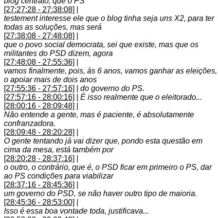
blog centrato, que o PS
[27:27:28 - 27:38:08]
|
testement interesse ele que o blog tinha seja uns X2, para ter
todas as soluções, mas será
[27:38:08 - 27:48:08]
|
que o povo social democrata, sei que existe, mas que os
militantes do PSD dizem, agora
[27:48:08 - 27:55:36]
|
vamos finalmente, pois, às 6 anos, vamos ganhar as eleições,
o apoiar mais de dois anos
[27:55:36 - 27:57:16]
|
do governo do PS.
[27:57:16 - 28:00:16]
|
É isso realmente que o eleitorado...
[28:00:16 - 28:09:48]
|
Não entende a gente, mas é paciente, é absolutamente
confranzadora.
[28:09:48 - 28:20:28]
|
O gente tentando já vai dizer que, pondo esta questão em
cima da mesa, está também por
[28:20:28 - 28:37:16]
|
o outro, o contrário, que é, o PSD ficar em primeiro o PS, dar
ao PS condições para viabilizar
[28:37:16 - 28:45:36]
|
um governo do PSD, se não haver outro tipo de maioria.
[28:45:36 - 28:53:00]
|
Isso é essa boa vontade toda, justificava...