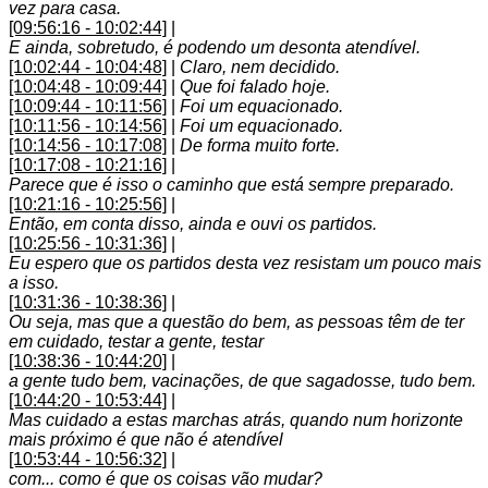
vez para casa.
[09:56:16 - 10:02:44]
|
E ainda, sobretudo, é podendo um desonta atendível.
[10:02:44 - 10:04:48]
|
Claro, nem decidido.
[10:04:48 - 10:09:44]
|
Que foi falado hoje.
[10:09:44 - 10:11:56]
|
Foi um equacionado.
[10:11:56 - 10:14:56]
|
Foi um equacionado.
[10:14:56 - 10:17:08]
|
De forma muito forte.
[10:17:08 - 10:21:16]
|
Parece que é isso o caminho que está sempre preparado.
[10:21:16 - 10:25:56]
|
Então, em conta disso, ainda e ouvi os partidos.
[10:25:56 - 10:31:36]
|
Eu espero que os partidos desta vez resistam um pouco mais
a isso.
[10:31:36 - 10:38:36]
|
Ou seja, mas que a questão do bem, as pessoas têm de ter
em cuidado, testar a gente, testar
[10:38:36 - 10:44:20]
|
a gente tudo bem, vacinações, de que sagadosse, tudo bem.
[10:44:20 - 10:53:44]
|
Mas cuidado a estas marchas atrás, quando num horizonte
mais próximo é que não é atendível
[10:53:44 - 10:56:32]
|
com... como é que os coisas vão mudar?