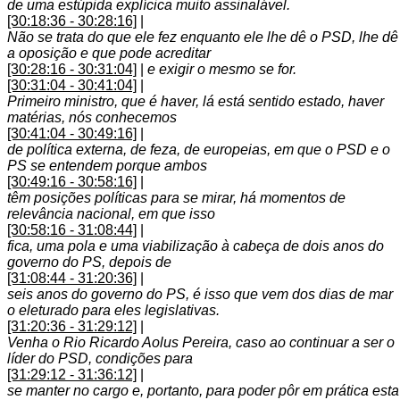
de uma estúpida explícica muito assinalável.
[30:18:36 - 30:28:16]
|
Não se trata do que ele fez enquanto ele lhe dê o PSD, lhe dê
a oposição e que pode acreditar
[30:28:16 - 30:31:04]
|
e exigir o mesmo se for.
[30:31:04 - 30:41:04]
|
Primeiro ministro, que é haver, lá está sentido estado, haver
matérias, nós conhecemos
[30:41:04 - 30:49:16]
|
de política externa, de feza, de europeias, em que o PSD e o
PS se entendem porque ambos
[30:49:16 - 30:58:16]
|
têm posições políticas para se mirar, há momentos de
relevância nacional, em que isso
[30:58:16 - 31:08:44]
|
fica, uma pola e uma viabilização à cabeça de dois anos do
governo do PS, depois de
[31:08:44 - 31:20:36]
|
seis anos do governo do PS, é isso que vem dos dias de mar
o eleturado para eles legislativas.
[31:20:36 - 31:29:12]
|
Venha o Rio Ricardo Aolus Pereira, caso ao continuar a ser o
líder do PSD, condições para
[31:29:12 - 31:36:12]
|
se manter no cargo e, portanto, para poder pôr em prática esta