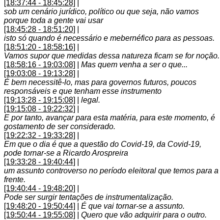
[18:37:44 - 18:45:28]
|
sob um cenário jurídico, político ou que seja, não vamos
porque toda a gente vai usar
[18:45:28 - 18:51:20]
|
isto só quando é necessário e mebernéfico para as pessoas.
[18:51:20 - 18:58:16]
|
Vamos supor que medidas dessa natureza ficam se for noção.
[18:58:16 - 19:03:08]
|
Mas quem venha a ser o que...
[19:03:08 - 19:13:28]
|
É bem necessitê-lo, mas para governos futuros, poucos
responsáveis e que tenham esse instrumento
[19:13:28 - 19:15:08]
|
legal.
[19:15:08 - 19:22:32]
|
E por tanto, avançar para esta matéria, para este momento, é
gostamento de ser considerado.
[19:22:32 - 19:33:28]
|
Em que o dia é que a questão do Covid-19, da Covid-19,
pode tornar-se a Ricardo Arospreira
[19:33:28 - 19:40:44]
|
um assunto controverso no período eleitoral que temos para a
frente.
[19:40:44 - 19:48:20]
|
Pode ser surgir tentações de instrumentalização.
[19:48:20 - 19:50:44]
|
É que vai tornar-se a assunto.
[19:50:44 - 19:55:08]
|
Quero que vão adquirir para o outro.