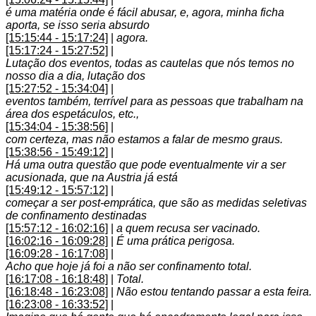
é uma matéria onde é fácil abusar, e, agora, minha ficha
aporta, se isso seria absurdo
[15:15:44 - 15:17:24]
|
agora.
[15:17:24 - 15:27:52]
|
Lutação dos eventos, todas as cautelas que nós temos no
nosso dia a dia, lutação dos
[15:27:52 - 15:34:04]
|
eventos também, terrível para as pessoas que trabalham na
área dos espetáculos, etc.,
[15:34:04 - 15:38:56]
|
com certeza, mas não estamos a falar de mesmo graus.
[15:38:56 - 15:49:12]
|
Há uma outra questão que pode eventualmente vir a ser
acusionada, que na Austria já está
[15:49:12 - 15:57:12]
|
começar a ser post-emprática, que são as medidas seletivas
de confinamento destinadas
[15:57:12 - 16:02:16]
|
a quem recusa ser vacinado.
[16:02:16 - 16:09:28]
|
É uma prática perigosa.
[16:09:28 - 16:17:08]
|
Acho que hoje já foi a não ser confinamento total.
[16:17:08 - 16:18:48]
|
Total.
[16:18:48 - 16:23:08]
|
Não estou tentando passar a esta feira.
[16:23:08 - 16:33:52]
|