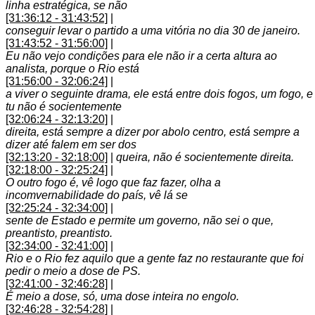
linha estratégica, se não
[31:36:12 - 31:43:52]
|
conseguir levar o partido a uma vitória no dia 30 de janeiro.
[31:43:52 - 31:56:00]
|
Eu não vejo condições para ele não ir a certa altura ao
analista, porque o Rio está
[31:56:00 - 32:06:24]
|
a viver o seguinte drama, ele está entre dois fogos, um fogo, e
tu não é socientemente
[32:06:24 - 32:13:20]
|
direita, está sempre a dizer por abolo centro, está sempre a
dizer até falem em ser dos
[32:13:20 - 32:18:00]
|
queira, não é socientemente direita.
[32:18:00 - 32:25:24]
|
O outro fogo é, vê logo que faz fazer, olha a
incomvernabilidade do país, vê lá se
[32:25:24 - 32:34:00]
|
sente de Estado e permite um governo, não sei o que,
preantisto, preantisto.
[32:34:00 - 32:41:00]
|
Rio e o Rio fez aquilo que a gente faz no restaurante que foi
pedir o meio a dose de PS.
[32:41:00 - 32:46:28]
|
É meio a dose, só, uma dose inteira no engolo.
[32:46:28 - 32:54:28]
|