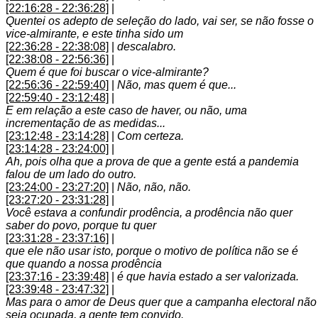
[22:16:28 - 22:36:28]
|
Quentei os adepto de seleção do lado, vai ser, se não fosse o
vice-almirante, e este tinha sido um
[22:36:28 - 22:38:08]
|
descalabro.
[22:38:08 - 22:56:36]
|
Quem é que foi buscar o vice-almirante?
[22:56:36 - 22:59:40]
|
Não, mas quem é que...
[22:59:40 - 23:12:48]
|
E em relação a este caso de haver, ou não, uma
incrementação de as medidas...
[23:12:48 - 23:14:28]
|
Com certeza.
[23:14:28 - 23:24:00]
|
Ah, pois olha que a prova de que a gente está a pandemia
falou de um lado do outro.
[23:24:00 - 23:27:20]
|
Não, não, não.
[23:27:20 - 23:31:28]
|
Você estava a confundir prodência, a prodência não quer
saber do povo, porque tu quer
[23:31:28 - 23:37:16]
|
que ele não usar isto, porque o motivo de política não se é
que quando a nossa prodência
[23:37:16 - 23:39:48]
|
é que havia estado a ser valorizada.
[23:39:48 - 23:47:32]
|
Mas para o amor de Deus quer que a campanha electoral não
seja ocupada, a gente tem convido.