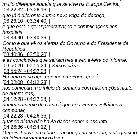
muito diferente aquela que se vive na Europa Central,
[03:22:32 - 03:26:16]
|
que já é diferente a uma nova vaga da doença,
[03:26:16 - 03:34:40]
|
e que está a gerar preocupação e complicações nos
hospitais.
[03:34:40 - 03:40:36]
|
Como é que vê os alertas do Governo e do Presidente da
República
[03:40:36 - 03:50:20]
|
e as conclusões que sairam nesta sexta-feira do informe.
[03:50:20 - 03:55:24]
|
Vamos cá ver.
[03:55:24 - 04:02:08]
|
Há uma coisa aqui que me preocupa, que é,
[04:02:08 - 04:12:28]
|
nós começaram o início da semana com informações muito
de guerra das,
[04:12:28 - 04:22:28]
|
nomeadamente de como é que nós viemos voltámos a
comportar,
[04:22:28 - 04:26:36]
|
quando ainda não havia dados sobre o assunto.
[04:26:36 - 04:34:12]
|
Depois, houve uma baixa, ao longo da semana, o olagmismo
do início da semana baixou.