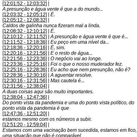
[12:01:52 - 12:03:32]
|
A presunção e água vente é que a do mundo...
[12:03:32 - 12:05:12]
|
É.
[12:05:12 - 12:08:32]
|
Caldos de galinha nunca fizeram mal a linda.
[12:08:32 - 12:10:12]
|
É.
[12:10:12 - 12:11:52]
|
A presunção e água vente é que é...
[12:11:52 - 12:18:36]
|
Eu peço em uma nível da...
[12:18:36 - 12:20:16]
|
É, sim.
[12:20:16 - 12:21:56]
|
E o resto de água...
[12:21:56 - 12:23:36]
|
O negócio vai ao longe.
[12:23:36 - 12:25:16]
|
Foi o que o nosso muderador fez.
[12:25:16 - 12:28:36]
|
Eu acho que nem presunção, não é?
[12:28:36 - 12:30:16]
|
A aguentar resolve.
[12:30:16 - 12:31:56]
|
Mas cautela é...
[12:31:56 - 12:38:04]
|
A duas coisas aqui são muito importantes.
[12:38:04 - 12:47:36]
|
Do ponto vista da pandemia e uma do ponto vista político, do
ponto vista da pandemia é que
[12:47:36 - 12:51:20]
|
estamos mesmo com os números a subir.
[12:51:20 - 12:59:04]
|
Estamos com uma vacinação bem sucedida, estamos em fico,
uma situação que não é comparável