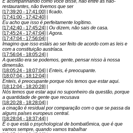
E acompanhando como você disse, não entre as não-
restaurantes, não tivemos que ser
[17:39:20 - 17:41:00]
|
ficado.
[17:41:00 - 17:42:40]
|
Eu acho que isso é perfeitamente logítimo.
[17:42:40 - 17:45:24]
|
Ou dizem, não sais de casa.
[17:45:24 - 17:47:04]
|
Agora.
[17:47:04 - 17:56:04]
|
Imagino que isso estáis ao ser feito de acordo com as leis e
com a constituição austríaca.
[17:56:04 - 18:05:24]
|
A questão era se podemos, gente, pensar nisso à nossa
dimensão.
[18:05:24 - 18:07:04]
|
Enteis, é preocupante.
[18:07:04 - 18:12:04]
|
Enteis, é preocupante porque nós temos que estar aqui.
[18:12:04 - 18:20:28]
|
Nós temos que estar aqui no suponheiro da questão, porque
a quantidade de gente que recusava
[18:20:28 - 18:28:04]
|
a cinação é residual por comparação com o que se passa da
alguns países europeus central.
[18:28:04 - 18:37:44]
|
É o que está o psychological de bombatômica, que é que
vamos sempre, quando vamos trabalhar