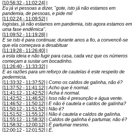
[10:56:32 - 11:02:24]
|
Eu já vi pessoas a dizer, "gote, isto já não estamos em
pandemia, de pessoas, e pide mil
[11:02:24 - 11:09:52]
|
logistas, já não estamos em pandemia, isto agora estamos em
uma fase endêmica".
[11:09:52 - 11:19:28]
|
E se isto é para continuar, durante anos a fio, a convencê-se
que ela começava a desabituar
[11:19:28 - 11:26:40]
|
a esta ideia e não fugir para casa, cada vez que os números
começam a sustar um bocadinho.
[11:26:40 - 11:33:32]
|
E as razões para um reforço de cautelas é este respeito de
pedermicia.
[11:33:32 - 11:37:52]
|
Como os caldos de galinha, não é?
[11:37:52 - 11:41:12]
|
Acho que é normal.
[11:41:12 - 11:42:52]
|
Acha é normal.
[11:42:52 - 11:46:52]
|
Isso não é presunção e água vente.
[11:46:52 - 11:50:12]
|
E não é cautela e caldos de galinha?
[11:50:12 - 11:51:52]
|
Não é?
[11:51:52 - 11:55:12]
|
Não é cautela e caldos de galinha.
[11:55:12 - 11:58:32]
|
Caldos de galinha é partumar, não é?
[11:58:32 - 12:00:12]
|
É partumar mesmo.
[12:00:12 - 12:01:52]
|
É.