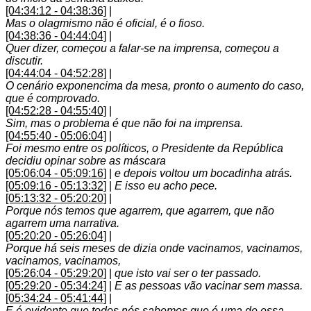
[04:34:12 - 04:38:36]
|
Mas o olagmismo não é oficial, é o fioso.
[04:38:36 - 04:44:04]
|
Quer dizer, começou a falar-se na imprensa, começou a
discutir.
[04:44:04 - 04:52:28]
|
O cenário exponencima da mesa, pronto o aumento do caso,
que é comprovado.
[04:52:28 - 04:55:40]
|
Sim, mas o problema é que não foi na imprensa.
[04:55:40 - 05:06:04]
|
Foi mesmo entre os políticos, o Presidente da República
decidiu opinar sobre as máscara
[05:06:04 - 05:09:16]
|
e depois voltou um bocadinha atrás.
[05:09:16 - 05:13:32]
|
E isso eu acho pece.
[05:13:32 - 05:20:20]
|
Porque nós temos que agarrem, que agarrem, que não
agarrem uma narrativa.
[05:20:20 - 05:26:04]
|
Porque há seis meses de dizia onde vacinamos, vacinamos,
vacinamos, vacinamos,
[05:26:04 - 05:29:20]
|
que isto vai ser o ter passado.
[05:29:20 - 05:34:24]
|
E as pessoas vão vacinar sem massa.
[05:34:24 - 05:41:44]
|
E é evidente que todos nós sabemos que é uma de essa