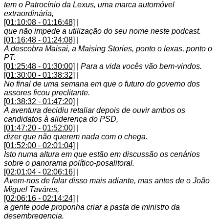
tem o Patrocínio da Lexus, uma marca automóvel
extraordinária,
[01:10:08 - 01:16:48]
|
que não impede a utilização do seu nome neste podcast.
[01:16:48 - 01:24:08]
|
A descobra Maisai, a Maising Stories, ponto o lexas, ponto o
PT.
[01:25:48 - 01:30:00]
|
Para a vida vocês vão bem-vindos.
[01:30:00 - 01:38:32]
|
No final de uma semana em que o futuro do governo dos
assores ficou preclitante.
[01:38:32 - 01:47:20]
|
A aventura decidiu retaliar depois de ouvir ambos os
candidatos à aliderença do PSD,
[01:47:20 - 01:52:00]
|
dizer que não querem nada com o chega.
[01:52:00 - 02:01:04]
|
Isto numa altura em que estão em discussão os cenários
sobre o panorama político-posalitoral.
[02:01:04 - 02:06:16]
|
Avem-nos de falar disso mais adiante, mas antes de o João
Miguel Taváres,
[02:06:16 - 02:14:24]
|
a gente pode proponha criar a pasta de ministro da
desembregencia.