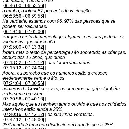
vacinação, mas não é só
[06:46:00 - 06:53:56]
|
o banho, o Intent E7 porcento de vacinação.
[06:53:56 - 06:59:56]
|
Na verdade, estamos com 96, 97% das pessoas que se
podem ser vacinadas.
[06:59:56 - 07:05:00]
|
Porque o resto da percentage, algumas pessoas podem ser
vacinadas, que ainda não
[07:05:00 - 07:13:32]
|
foram, mas o resto da percentage são sobretudo as crianças,
abaixo dos 12 anos, que ainda
[07:13:32 - 07:15:12]
|
não foram vacinadas.
[07:15:12 - 07:24:04]
|
Agora, eu percebo que os números estão a crescer,
evidentemente vem e o frio, os
[07:24:04 - 07:30:56]
|
números da Covid crescem, os números da gripe também
certamente crescem.
[07:30:56 - 07:40:16]
|
Mas aquilo que eu também tenho ouvido é que nos cuidados
intensivos estão ainda a 28%
[07:40:16 - 07:42:12]
|
da sua linha vermelha.
[07:42:12 - 07:48:00]
|
28% ainda é uma boa distância em relação ao de 28%.