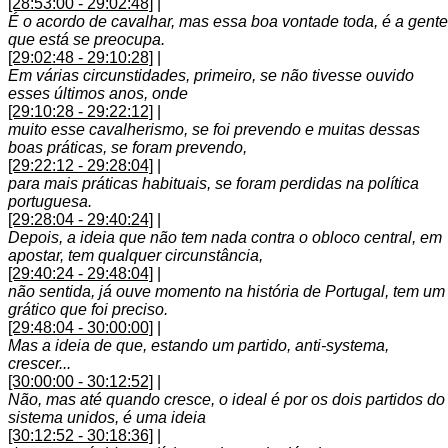
[28:53:00 - 29:02:48]
|
É o acordo de cavalhar, mas essa boa vontade toda, é a gente
que está se preocupa.
[29:02:48 - 29:10:28]
|
Em várias circunstidades, primeiro, se não tivesse ouvido
esses últimos anos, onde
[29:10:28 - 29:22:12]
|
muito esse cavalherismo, se foi prevendo e muitas dessas
boas práticas, se foram prevendo,
[29:22:12 - 29:28:04]
|
para mais práticas habituais, se foram perdidas na política
portuguesa.
[29:28:04 - 29:40:24]
|
Depois, a ideia que não tem nada contra o obloco central, em
apostar, tem qualquer circunstância,
[29:40:24 - 29:48:04]
|
não sentida, já ouve momento na história de Portugal, tem um
grático que foi preciso.
[29:48:04 - 30:00:00]
|
Mas a ideia de que, estando um partido, anti-systema,
crescer...
[30:00:00 - 30:12:52]
|
Não, mas até quando cresce, o ideal é por os dois partidos do
sistema unidos, é uma ideia
[30:12:52 - 30:18:36]
|