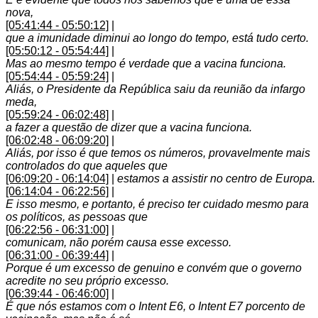
nova,
[05:41:44 - 05:50:12]
|
que a imunidade diminui ao longo do tempo, está tudo certo.
[05:50:12 - 05:54:44]
|
Mas ao mesmo tempo é verdade que a vacina funciona.
[05:54:44 - 05:59:24]
|
Aliás, o Presidente da República saiu da reunião da infargo
meda,
[05:59:24 - 06:02:48]
|
a fazer a questão de dizer que a vacina funciona.
[06:02:48 - 06:09:20]
|
Aliás, por isso é que temos os números, provavelmente mais
controlados do que aqueles que
[06:09:20 - 06:14:04]
|
estamos a assistir no centro de Europa.
[06:14:04 - 06:22:56]
|
E isso mesmo, e portanto, é preciso ter cuidado mesmo para
os políticos, as pessoas que
[06:22:56 - 06:31:00]
|
comunicam, não porém causa esse excesso.
[06:31:00 - 06:39:44]
|
Porque é um excesso de genuino e convém que o governo
acredite no seu próprio excesso.
[06:39:44 - 06:46:00]
|
É que nós estamos com o Intent E6, o Intent E7 porcento de