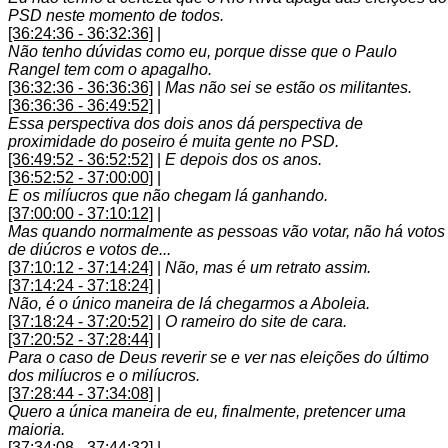
PSD neste momento de todos.
[36:24:36 - 36:32:36]
|
Não tenho dúvidas como eu, porque disse que o Paulo
Rangel tem com o apagalho.
[36:32:36 - 36:36:36]
|
Mas não sei se estão os militantes.
[36:36:36 - 36:49:52]
|
Essa perspectiva dos dois anos dá perspectiva de
proximidade do poseiro é muita gente no PSD.
[36:49:52 - 36:52:52]
|
E depois dos os anos.
[36:52:52 - 37:00:00]
|
E os milíucros que não chegam lá ganhando.
[37:00:00 - 37:10:12]
|
Mas quando normalmente as pessoas vão votar, não há votos
de diúcros e votos de...
[37:10:12 - 37:14:24]
|
Não, mas é um retrato assim.
[37:14:24 - 37:18:24]
|
Não, é o único maneira de lá chegarmos a Aboleia.
[37:18:24 - 37:20:52]
|
O rameiro do site de cara.
[37:20:52 - 37:28:44]
|
Para o caso de Deus reverir se e ver nas eleições do último
dos milíucros e o milíucros.
[37:28:44 - 37:34:08]
|
Quero a única maneira de eu, finalmente, pretencer uma
maioria.
[37:34:08 - 37:44:32]
|