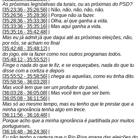
As próximas legislativas da turais, ou as próximas do PSD?
[35:23:36 - 35:26:56]
|
Não, não, não, não, não.
[35:26:56 - 35:28:36]
|
Porque não ia fazer.
[35:28:36 - 35:33:36]
|
Olha, aí que ganha a vida.
[35:33:36 - 35:35:16]
|
Mas aqui ganha a vida.
[35:35:16 - 35:42:48]
|
Mas eu já admit já que daqui até as próximas eleições, não,
por nós, se acham no final
[35:42:48 - 35:48:12]
|
do jogo, ele ia fazer como nos outros programas todos.
[35:48:12 - 35:55:52]
|
Finge o nada do que te fiz, e se esqueçabes, nada do que tu
disse com a cortiza e depois
[35:55:52 - 35:58:56]
|
chega as aquelias, como eu tinha dito.
[35:58:56 - 36:03:28]
|
Mas você tem que ser um profudor do panel.
[36:03:28 - 36:05:08]
|
Mas você tem que ser bem.
[36:05:08 - 36:11:56]
|
Mas só ao mesmo tempo, mas eu tenho que te prestar que a
minha ignorância tenha algo em trece.
[36:11:56 - 36:16:48]
|
Porque acho que a minha ignorância é partilhada por muitos
portugueses.
[36:16:48 - 36:24:36]
|
Eu não tenho a certeza que o Rio Riva apaga das eleições do