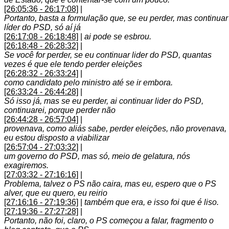
[26:05:36 - 26:17:08]
|
Portanto, basta a formulação que, se eu perder, mas continuar
líder do PSD, só aí já
[26:17:08 - 26:18:48]
|
ai pode se esbrou.
[26:18:48 - 26:28:32]
|
Se você for perder, se eu continuar lider do PSD, quantas
vezes é que ele tendo perder eleições
[26:28:32 - 26:33:24]
|
como candidato pelo ministro até se ir embora.
[26:33:24 - 26:44:28]
|
Só isso já, mas se eu perder, ai continuar lider do PSD,
continuarei, porque perder não
[26:44:28 - 26:57:04]
|
provenava, como aliás sabe, perder eleições, não provenava,
eu estou disposto a viabilizar
[26:57:04 - 27:03:32]
|
um governo do PSD, mas só, meio de gelatura, nós
exagiremos.
[27:03:32 - 27:16:16]
|
Problema, talvez o PS não caira, mas eu, espero que o PS
alver, que eu quero, eu reirio
[27:16:16 - 27:19:36]
|
também que era, e isso foi que é liso.
[27:19:36 - 27:27:28]
|
Portanto, não foi, claro, o PS começou a falar, fragmento o