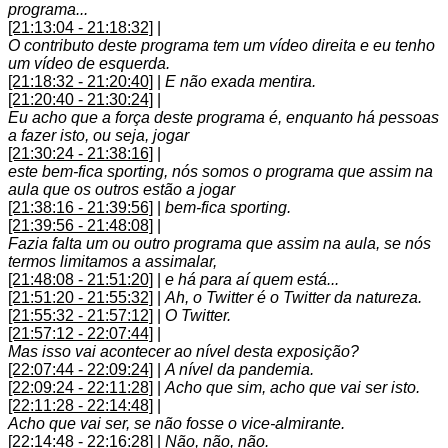
programa...
[21:13:04 - 21:18:32]
|
O contributo deste programa tem um vídeo direita e eu tenho
um vídeo de esquerda.
[21:18:32 - 21:20:40]
|
E não exada mentira.
[21:20:40 - 21:30:24]
|
Eu acho que a força deste programa é, enquanto há pessoas
a fazer isto, ou seja, jogar
[21:30:24 - 21:38:16]
|
este bem-fica sporting, nós somos o programa que assim na
aula que os outros estão a jogar
[21:38:16 - 21:39:56]
|
bem-fica sporting.
[21:39:56 - 21:48:08]
|
Fazia falta um ou outro programa que assim na aula, se nós
termos limitamos a assimalar,
[21:48:08 - 21:51:20]
|
e há para aí quem está...
[21:51:20 - 21:55:32]
|
Ah, o Twitter é o Twitter da natureza.
[21:55:32 - 21:57:12]
|
O Twitter.
[21:57:12 - 22:07:44]
|
Mas isso vai acontecer ao nível desta exposição?
[22:07:44 - 22:09:24]
|
A nível da pandemia.
[22:09:24 - 22:11:28]
|
Acho que sim, acho que vai ser isto.
[22:11:28 - 22:14:48]
|
Acho que vai ser, se não fosse o vice-almirante.
[22:14:48 - 22:16:28]
|
Não, não, não.