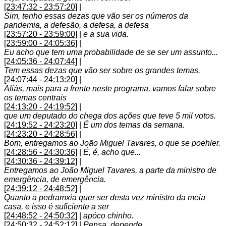
[23:47:32 - 23:57:20]
|
Sim, tenho essas dezas que vão ser os números da
pandemia, a defesão, a defesa, a defesa
[23:57:20 - 23:59:00]
|
e a sua vida.
[23:59:00 - 24:05:36]
|
Eu acho que tem uma probabilidade de se ser um assunto...
[24:05:36 - 24:07:44]
|
Tem essas dezas que vão ser sobre os grandes temas.
[24:07:44 - 24:13:20]
|
Aliás, mais para a frente neste programa, vamos falar sobre
os temas centrais
[24:13:20 - 24:19:52]
|
que um deputado do chega dos ações que teve 5 mil votos.
[24:19:52 - 24:23:20]
|
É um dos temas da semana.
[24:23:20 - 24:28:56]
|
Bom, entregamos ao João Miguel Tavares, o que se poehler.
[24:28:56 - 24:30:36]
|
É, é, acho que...
[24:30:36 - 24:39:12]
|
Entregamos ao João Miguel Tavares, a parte da ministro de
emergência, de emergência.
[24:39:12 - 24:48:52]
|
Quanto a pedramxia quer ser desta vez ministro da meia
casa, e isso é suficiente a ser
[24:48:52 - 24:50:32]
|
apóco chinho.
[24:50:32 - 24:52:12]
|
Pensa, depende.