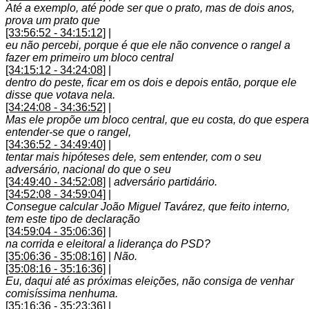
Até a exemplo, até pode ser que o prato, mas de dois anos,
prova um prato que
[33:56:52 - 34:15:12]
|
eu não percebi, porque é que ele não convence o rangel a
fazer em primeiro um bloco central
[34:15:12 - 34:24:08]
|
dentro do peste, ficar em os dois e depois então, porque ele
disse que votava nela.
[34:24:08 - 34:36:52]
|
Mas ele propõe um bloco central, que eu costa, do que espera
entender-se que o rangel,
[34:36:52 - 34:49:40]
|
tentar mais hipóteses dele, sem entender, com o seu
adversário, nacional do que o seu
[34:49:40 - 34:52:08]
|
adversário partidário.
[34:52:08 - 34:59:04]
|
Consegue calcular João Miguel Tavárez, que feito interno,
tem este tipo de declaração
[34:59:04 - 35:06:36]
|
na corrida e eleitoral a liderança do PSD?
[35:06:36 - 35:08:16]
|
Não.
[35:08:16 - 35:16:36]
|
Eu, daqui até as próximas eleições, não consiga de venhar
comisíssima nenhuma.
[35:16:36 - 35:23:36]
|