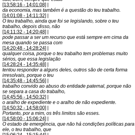
[13:58:16 - 14:01:08]
|
da economia, mas também é a questão do teu trabalho.
[14:01:08 - 14:11:32]
|
O teu trabalho, ainda que foi se legislando, sobre o teu
trabalho, depois disso, não
[14:11:32 - 14:20:48]
|
pode passar a ser um recurso que está sempre em cima da
mesa quando se passa com
[14:20:48 - 14:28:24]
|
qualquer coisa, porque o teu trabalho tem problemas muito
sérios, que essa legislação
[14:28:24 - 14:35:48]
|
tentou responder a alguns deles, outros são de certa forma
irresolvais, porque o teu
[14:35:48 - 14:45:56]
|
trabalho convido ao abuso do entidade paternal, porque não
se separa a casa do trabalho,
[14:45:56 - 14:50:32]
|
o aralho de expediente e o aralho de não expediente.
[14:50:32 - 14:58:00]
|
Portanto, por a mim, os três limitos são esses.
[14:58:00 - 15:06:24]
|
O estado de emergência, que não há condições políticas para
ele, o teu trabalho, que
[15:06:24 - 15:15:44]
|