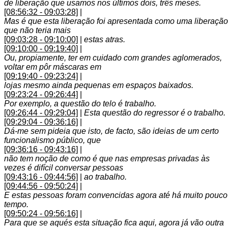
de liberação que usamos nos últimos dois, três meses.
[08:56:32 - 09:03:28]
|
Mas é que esta liberação foi apresentada como uma liberação
que não teria mais
[09:03:28 - 09:10:00]
|
estas atras.
[09:10:00 - 09:19:40]
|
Ou, propiamente, ter em cuidado com grandes aglomerados,
voltar em pôr máscaras em
[09:19:40 - 09:23:24]
|
lojas mesmo ainda pequenas em espaços baixados.
[09:23:24 - 09:26:44]
|
Por exemplo, a questão do telo é trabalho.
[09:26:44 - 09:29:04]
|
Esta questão do regressor é o trabalho.
[09:29:04 - 09:36:16]
|
Dá-me sem pideia que isto, de facto, são ideias de um certo
funcionalismo público, que
[09:36:16 - 09:43:16]
|
não tem noção de como é que nas empresas privadas às
vezes é difícil conversar pessoas
[09:43:16 - 09:44:56]
|
ao trabalho.
[09:44:56 - 09:50:24]
|
E estas pessoas foram convencidas agora até há muito pouco
tempo.
[09:50:24 - 09:56:16]
|
Para que se aqués esta situação fica aqui, agora já vão outra