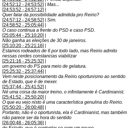
[24:52:12 - 24:53:52]
|
Mas...
[24:53:52 - 24:57:12]
|
Quer falar da possibilidade admitida pro Reirio?
[24:57:12 - 24:58:52]
|
Sim.
[24:58:52 - 25:05:44]
|
O caso continua a frente do PSD e caso PSD.
[25:05:44 - 25:10:20]
|
Não ganha as eleições de 30 de janeiros.
[25:10:20 - 25:21:16]
|
Estamos rodeados de 6 por todo lado, mas Reirio admito
nessas cerdes constancias viabilizar
[25:21:16 - 25:25:32]
|
um governo do PS para meio de gelatura.
[25:25:32 - 25:37:44]
|
Vem neste posicionamento da Reirio oportunismo ao sentido
de Estado, que é de mexer.
[25:37:44 - 25:41:52]
|
Né uma coisa da maior treino, o infinitamente é Cardinianist.
[25:41:52 - 25:50:20]
|
O que eu vejo nisto é uma característica genulina do Reirio.
[25:50:20 - 26:00:48]
|
Portanto, não é o oportunista, ela é Cardinianist, mas também
não parece ser da hora do sentido
[26:00:48 - 26:05:36]
|
de Estado, que é contentar-se com um pouco.