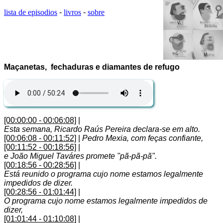
lista de episodios
-
livros
-
sobre
Maçanetas, fechaduras e diamantes de refugo
[00:00:00 - 00:06:08]
|
Esta semana, Ricardo Raús Pereira declara-se em alto.
[00:06:08 - 00:11:52]
|
Pedro Mexia, com feças confiante,
[00:11:52 - 00:18:56]
|
e João Miguel Taváres promete "pã-pã-pã".
[00:18:56 - 00:28:56]
|
Está reunido o programa cujo nome estamos legalmente
impedidos de dizer.
[00:28:56 - 01:01:44]
|
O programa cujo nome estamos legalmente impedidos de
dizer,
[01:01:44 - 01:10:08]
|