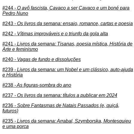
#244
- O avô fascista, Cavaco a ser Cavaco e um boné para
Pedro Nuno
#243
- Os livros da semana: ensaio, romance, cartas e poesia
#242
- Vítimas improváveis e o triunfo da gola alta
#241
- Livros da semana: Tisanas, poesia mística, História de
Arte e feminismo
#240
- Vagas de fundo e dissoluções
#239
- Livros da semana: um Nobel e um clássico, auto-ajuda
e História
#238
- As figuras-sombra do ano
#237
- Os livros da semana: títulos a publicar em 2024
#236
- Sobre Fantasmas de Natais Passados (e, quiçá,
futuros)
#235
- Livros da semana: Arrabal, Szymborska, Montesquieu
e uma porca