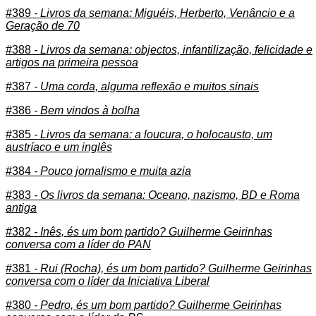
#389
- Livros da semana: Miguéis, Herberto, Venâncio e a
Geração de 70
#388
- Livros da semana: objectos, infantilização, felicidade e
artigos na primeira pessoa
#387
- Uma corda, alguma reflexão e muitos sinais
#386
- Bem vindos à bolha
#385
- Livros da semana: a loucura, o holocausto, um
austríaco e um inglês
#384
- Pouco jornalismo e muita azia
#383
- Os livros da semana: Oceano, nazismo, BD e Roma
antiga
#382
- Inês, és um bom partido? Guilherme Geirinhas
conversa com a líder do PAN
#381
- Rui (Rocha), és um bom partido? Guilherme Geirinhas
conversa com o líder da Iniciativa Liberal
#380
- Pedro, és um bom partido? Guilherme Geirinhas