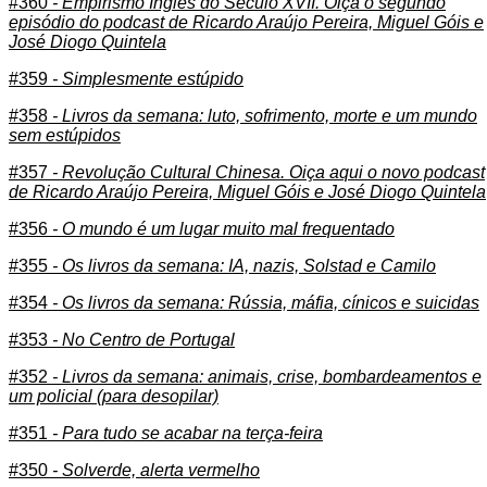
#360
- Empirismo Inglês do Século XVII. Oiça o segundo
episódio do podcast de Ricardo Araújo Pereira, Miguel Góis e
José Diogo Quintela
#359
- Simplesmente estúpido
#358
- Livros da semana: luto, sofrimento, morte e um mundo
sem estúpidos
#357
- Revolução Cultural Chinesa. Oiça aqui o novo podcast
de Ricardo Araújo Pereira, Miguel Góis e José Diogo Quintela
#356
- O mundo é um lugar muito mal frequentado
#355
- Os livros da semana: IA, nazis, Solstad e Camilo
#354
- Os livros da semana: Rússia, máfia, cínicos e suicidas
#353
- No Centro de Portugal
#352
- Livros da semana: animais, crise, bombardeamentos e
um policial (para desopilar)
#351
- Para tudo se acabar na terça-feira
#350
- Solverde, alerta vermelho