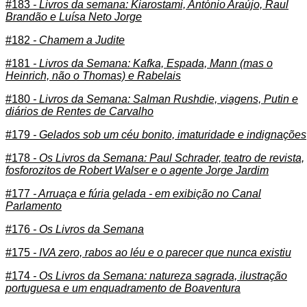
#183
- Livros da semana: Kiarostami, António Araújo, Raul
Brandão e Luísa Neto Jorge
#182
- Chamem a Judite
#181
- Livros da Semana: Kafka, Espada, Mann (mas o
Heinrich, não o Thomas) e Rabelais
#180
- Livros da Semana: Salman Rushdie, viagens, Putin e
diários de Rentes de Carvalho
#179
- Gelados sob um céu bonito, imaturidade e indignações
#178
- Os Livros da Semana: Paul Schrader, teatro de revista,
fosforozitos de Robert Walser e o agente Jorge Jardim
#177
- Arruaça e fúria gelada - em exibição no Canal
Parlamento
#176
- Os Livros da Semana
#175
- IVA zero, rabos ao léu e o parecer que nunca existiu
#174
- Os Livros da Semana: natureza sagrada, ilustração
portuguesa e um enquadramento de Boaventura