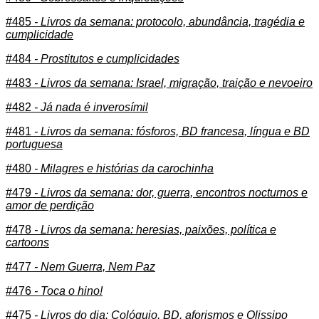
#485
- Livros da semana: protocolo, abundância, tragédia e
cumplicidade
#484
- Prostitutos e cumplicidades
#483
- Livros da semana: Israel, migração, traição e nevoeiro
#482
- Já nada é inverosímil
#481
- Livros da semana: fósforos, BD francesa, língua e BD
portuguesa
#480
- Milagres e histórias da carochinha
#479
- Livros da semana: dor, guerra, encontros nocturnos e
amor de perdição
#478
- Livros da semana: heresias, paixões, política e
cartoons
#477
- Nem Guerra, Nem Paz
#476
- Toca o hino!
#475
- Livros do dia: Colóquio, BD, aforismos e Olissipo