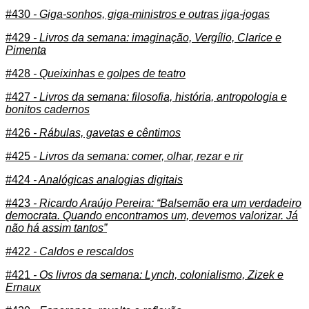
#430
- Giga-sonhos, giga-ministros e outras jiga-jogas
#429
- Livros da semana: imaginação, Vergílio, Clarice e
Pimenta
#428
- Queixinhas e golpes de teatro
#427
- Livros da semana: filosofia, história, antropologia e
bonitos cadernos
#426
- Rábulas, gavetas e cêntimos
#425
- Livros da semana: comer, olhar, rezar e rir
#424
- Analógicas analogias digitais
#423
- Ricardo Araújo Pereira: “Balsemão era um verdadeiro
democrata. Quando encontramos um, devemos valorizar. Já
não há assim tantos”
#422
- Caldos e rescaldos
#421
- Os livros da semana: Lynch, colonialismo, Zizek e
Ernaux