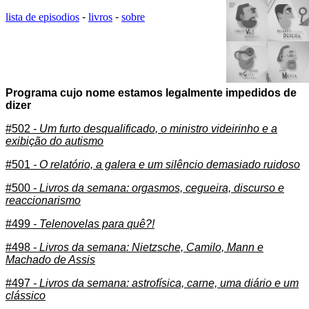
lista de episodios
-
livros
-
sobre
Programa cujo nome estamos legalmente impedidos de
dizer
#502
- Um furto desqualificado, o ministro videirinho e a
exibição do autismo
#501
- O relatório, a galera e um silêncio demasiado ruidoso
#500
- Livros da semana: orgasmos, cegueira, discurso e
reaccionarismo
#499
- Telenovelas para quê?!
#498
- Livros da semana: Nietzsche, Camilo, Mann e
Machado de Assis
#497
- Livros da semana: astrofísica, carne, uma diário e um
clássico