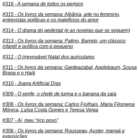
#316
- A semana de todos os perigos
#315
- Os livros da semana: Albânia, arte no feminino,
entrevistas políticas e os malefícios do amor
#314
- O drama do pedestal (e as novelas que se seguem)
#313
- Os livros da semana: Patino, Barreto, um clássico
infantil e política com p pequeno
#312
- O irrevogável Natal dos auriculares
#311
- Os livros da semana: Gardeazabal, Applebaum, Sousa
Braga e o Haiti
#310
- Joana Artificial Dias
#309
- O xerife, o chefe de turma e o banana da sala
#308
- Os livros da semana: Carlos Fiolhais, Maria Filomena
Mónica, Luísa Costa Gomes e Teresa Veiga
#307
- Ai, meu “rico povo”
#306
- Os livros da semana: Rousseau, Auster, mangá e
exposições