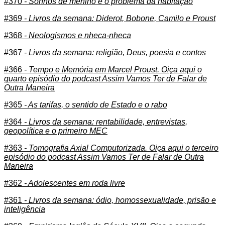
#370
- Sonhos de menino e o problema da habitação
#369
- Livros da semana: Diderot, Bobone, Camilo e Proust
#368
- Neologismos e nheca-nheca
#367
- Livros da semana: religião, Deus, poesia e contos
#366
- Tempo e Memória em Marcel Proust. Oiça aqui o
quarto episódio do podcast Assim Vamos Ter de Falar de
Outra Maneira
#365
- As tarifas, o sentido de Estado e o rabo
#364
- Livros da semana: rentabilidade, entrevistas,
geopolítica e o primeiro MEC
#363
- Tomografia Axial Computorizada. Oiça aqui o terceiro
episódio do podcast Assim Vamos Ter de Falar de Outra
Maneira
#362
- Adolescentes em roda livre
#361
- Livros da semana: ódio, homossexualidade, prisão e
inteligência