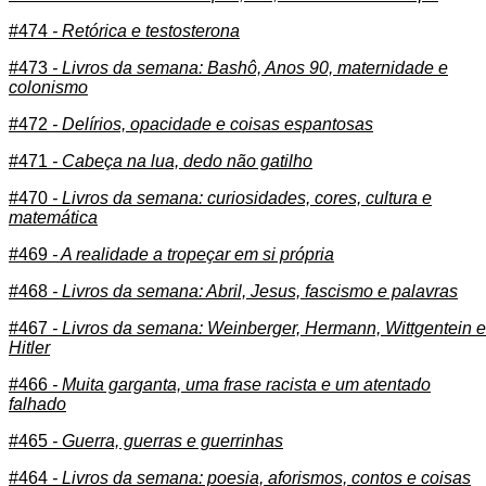
#474
- Retórica e testosterona
#473
- Livros da semana: Bashô, Anos 90, maternidade e
colonismo
#472
- Delírios, opacidade e coisas espantosas
#471
- Cabeça na lua, dedo não gatilho
#470
- Livros da semana: curiosidades, cores, cultura e
matemática
#469
- A realidade a tropeçar em si própria
#468
- Livros da semana: Abril, Jesus, fascismo e palavras
#467
- Livros da semana: Weinberger, Hermann, Wittgentein e
Hitler
#466
- Muita garganta, uma frase racista e um atentado
falhado
#465
- Guerra, guerras e guerrinhas
#464
- Livros da semana: poesia, aforismos, contos e coisas