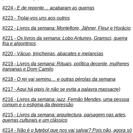
#224
- E de repente… acabaram as guerras
#223
- Trolai-vos uns aos outros
#222
- Livros da semana: Montefiore, Jähner, Fleur e Horácio
#221
- Os livros da semana: Lobo Antunes, Gramsci, guerra
fria e algoritmos
#220
- Vácuo, trincheiras, abacates e melancias
#219
- Livros da semana: Rituais, política decente, mulheres
iranianas e Dom Camilo
#218
- O rei vai seminu… e outras pérolas da semana
#217
- Aqui há pipis (e não se evita a palavra massacre)
#216
- Livros da semana: jazz, Fernão Mendes, uma pessoa
comum e o estigma da depressão
#215
- Livros da semana: arquitectura, paisagem nas artes,
guerras culturais e um clássico
#214
- Não é o futebol que nos vai salvar? Pois não, agora só