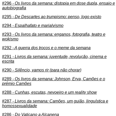
#296
- Os livros da semana: distopia em dose dupla, ensaio e
autobiografia
#295
- De Descartes ao trumpismo: penso, logo existo
#294
- Espalhafato e marialvismo
#293
- Os livros da semana: enganos, fotografia, teatro e
wokismo
#292
- A guerra dos trocos e o meme da semana
#291
- Livros da semana: juventude, revolução, cinema e
escrita
#290
- Silêncio, vamos rir (para não chorar)
#289
- Os livros da semana: Johnson, Erva, Camões e o
prémio Camões
#288
- Cunhas, escutas, nevoeiro e um reality show
#287
- Livros da semana: Camões, um guião, linguística e
homossexualidade
#286
- Do Vaticano a Alcanena