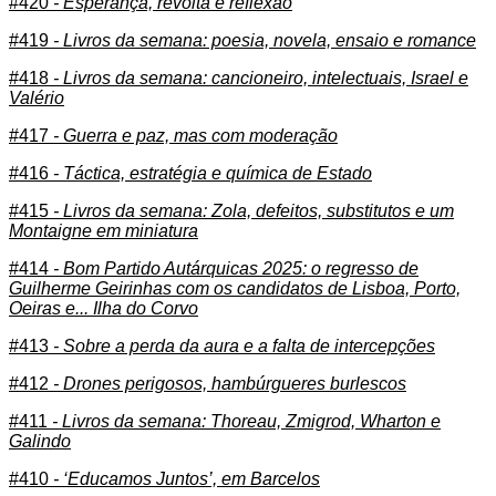
#420
- Esperança, revolta e reflexão
#419
- Livros da semana: poesia, novela, ensaio e romance
#418
- Livros da semana: cancioneiro, intelectuais, Israel e
Valério
#417
- Guerra e paz, mas com moderação
#416
- Táctica, estratégia e química de Estado
#415
- Livros da semana: Zola, defeitos, substitutos e um
Montaigne em miniatura
#414
- Bom Partido Autárquicas 2025: o regresso de
Guilherme Geirinhas com os candidatos de Lisboa, Porto,
Oeiras e... Ilha do Corvo
#413
- Sobre a perda da aura e a falta de intercepções
#412
- Drones perigosos, hambúrgueres burlescos
#411
- Livros da semana: Thoreau, Zmigrod, Wharton e
Galindo
#410
- ‘Educamos Juntos’, em Barcelos