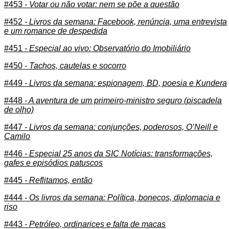
#453
- Votar ou não votar: nem se põe a questão
#452
- Livros da semana: Facebook, renúncia, uma entrevista
e um romance de despedida
#451
- Especial ao vivo: Observatório do Imobiliário
#450
- Tachos, cautelas e socorro
#449
- Livros da semana: espionagem, BD, poesia e Kundera
#448
- A aventura de um primeiro-ministro seguro (piscadela
de olho)
#447
- Livros da semana: conjunções, poderosos, O’Neill e
Camilo
#446
- Especial 25 anos da SIC Notícias: transformações,
gafes e episódios patuscos
#445
- Reflitamos, então
#444
- Os livros da semana: Política, bonecos, diplomacia e
riso
#443
- Petróleo, ordinarices e falta de macas