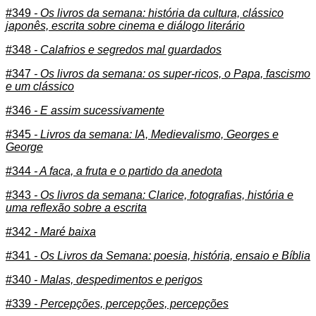
#349
- Os livros da semana: história da cultura, clássico
japonês, escrita sobre cinema e diálogo literário
#348
- Calafrios e segredos mal guardados
#347
- Os livros da semana: os super-ricos, o Papa, fascismo
e um clássico
#346
- E assim sucessivamente
#345
- Livros da semana: IA, Medievalismo, Georges e
George
#344
- A faca, a fruta e o partido da anedota
#343
- Os livros da semana: Clarice, fotografias, história e
uma reflexão sobre a escrita
#342
- Maré baixa
#341
- Os Livros da Semana: poesia, história, ensaio e Bíblia
#340
- Malas, despedimentos e perigos
#339
- Percepções, percepções, percepções