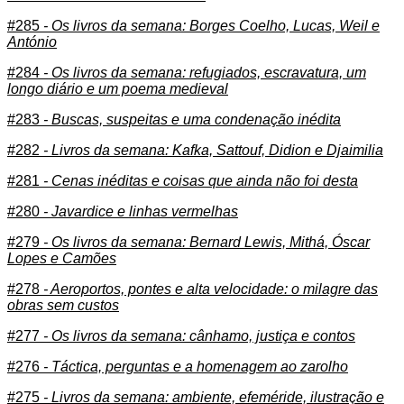
#285
- Os livros da semana: Borges Coelho, Lucas, Weil e
António
#284
- Os livros da semana: refugiados, escravatura, um
longo diário e um poema medieval
#283
- Buscas, suspeitas e uma condenação inédita
#282
- Livros da semana: Kafka, Sattouf, Didion e Djaimilia
#281
- Cenas inéditas e coisas que ainda não foi desta
#280
- Javardice e linhas vermelhas
#279
- Os livros da semana: Bernard Lewis, Mithá, Óscar
Lopes e Camões
#278
- Aeroportos, pontes e alta velocidade: o milagre das
obras sem custos
#277
- Os livros da semana: cânhamo, justiça e contos
#276
- Táctica, perguntas e a homenagem ao zarolho
#275
- Livros da semana: ambiente, efeméride, ilustração e