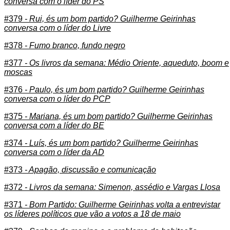
conversa com o líder do PS
#379
- Rui, és um bom partido? Guilherme Geirinhas
conversa com o líder do Livre
#378
- Fumo branco, fundo negro
#377
- Os livros da semana: Médio Oriente, aqueduto, boom e
moscas
#376
- Paulo, és um bom partido? Guilherme Geirinhas
conversa com o líder do PCP
#375
- Mariana, és um bom partido? Guilherme Geirinhas
conversa com a líder do BE
#374
- Luís, és um bom partido? Guilherme Geirinhas
conversa com o líder da AD
#373
- Apagão, discussão e comunicação
#372
- Livros da semana: Simenon, assédio e Vargas Llosa
#371
- Bom Partido: Guilherme Geirinhas volta a entrevistar
os líderes políticos que vão a votos a 18 de maio