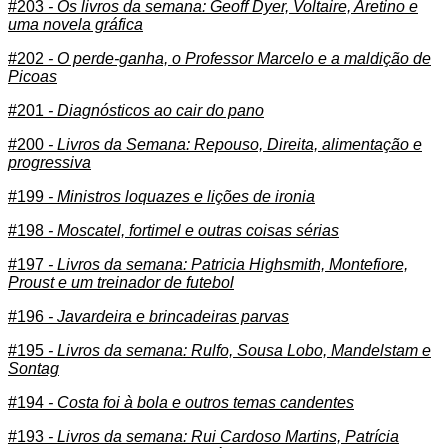
#203
- Os livros da semana: Geoff Dyer, Voltaire, Aretino e
uma novela gráfica
#202
- O perde-ganha, o Professor Marcelo e a maldição de
Picoas
#201
- Diagnósticos ao cair do pano
#200
- Livros da Semana: Repouso, Direita, alimentação e
progressiva
#199
- Ministros loquazes e lições de ironia
#198
- Moscatel, fortimel e outras coisas sérias
#197
- Livros da semana: Patricia Highsmith, Montefiore,
Proust e um treinador de futebol
#196
- Javardeira e brincadeiras parvas
#195
- Livros da semana: Rulfo, Sousa Lobo, Mandelstam e
Sontag
#194
- Costa foi à bola e outros temas candentes
#193
- Livros da semana: Rui Cardoso Martins, Patrícia