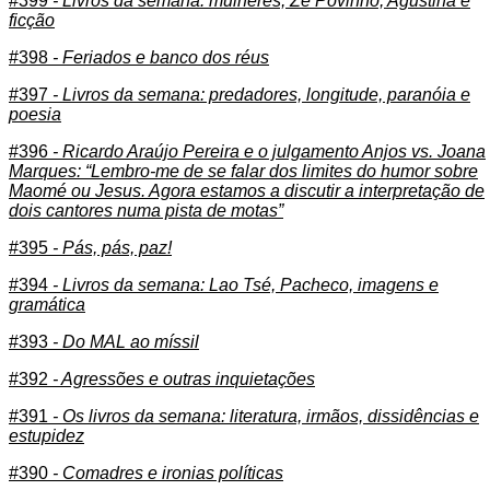
#399
- Livros da semana: mulheres, Zé Povinho, Agustina e
ficção
#398
- Feriados e banco dos réus
#397
- Livros da semana: predadores, longitude, paranóia e
poesia
#396
- Ricardo Araújo Pereira e o julgamento Anjos vs. Joana
Marques: “Lembro-me de se falar dos limites do humor sobre
Maomé ou Jesus. Agora estamos a discutir a interpretação de
dois cantores numa pista de motas”
#395
- Pás, pás, paz!
#394
- Livros da semana: Lao Tsé, Pacheco, imagens e
gramática
#393
- Do MAL ao míssil
#392
- Agressões e outras inquietações
#391
- Os livros da semana: literatura, irmãos, dissidências e
estupidez
#390
- Comadres e ironias políticas