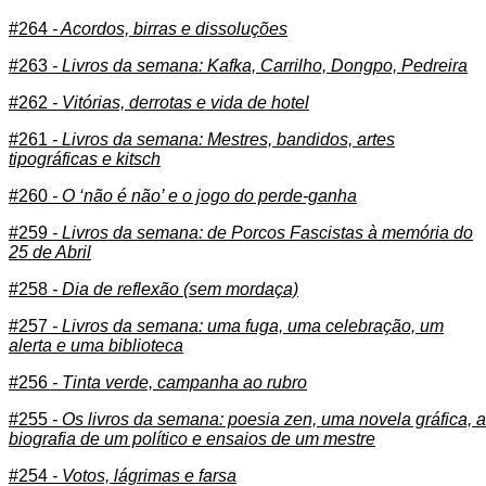
#264
- Acordos, birras e dissoluções
#263
- Livros da semana: Kafka, Carrilho, Dongpo, Pedreira
#262
- Vitórias, derrotas e vida de hotel
#261
- Livros da semana: Mestres, bandidos, artes
tipográficas e kitsch
#260
- O ‘não é não’ e o jogo do perde-ganha
#259
- Livros da semana: de Porcos Fascistas à memória do
25 de Abril
#258
- Dia de reflexão (sem mordaça)
#257
- Livros da semana: uma fuga, uma celebração, um
alerta e uma biblioteca
#256
- Tinta verde, campanha ao rubro
#255
- Os livros da semana: poesia zen, uma novela gráfica, a
biografia de um político e ensaios de um mestre
#254
- Votos, lágrimas e farsa