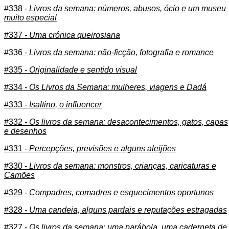
#338
- Livros da semana: números, abusos, ócio e um museu
muito especial
#337
- Uma crónica queirosiana
#336
- Livros da semana: não-ficção, fotografia e romance
#335
- Originalidade e sentido visual
#334
- Os Livros da Semana: mulheres, viagens e Dadá
#333
- Isaltino, o influencer
#332
- Os livros da semana: desacontecimentos, gatos, capas
e desenhos
#331
- Percepções, previsões e alguns aleijões
#330
- Livros da semana: monstros, crianças, caricaturas e
Camões
#329
- Compadres, comadres e esquecimentos oportunos
#328
- Uma candeia, alguns pardais e reputações estragadas
#327
- Os livros da semana: uma parábola, uma caderneta de