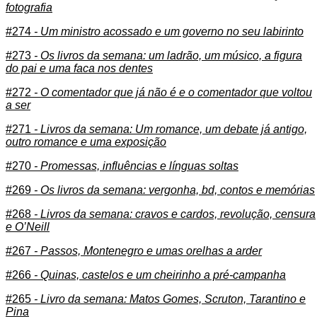
fotografia
#274
- Um ministro acossado e um governo no seu labirinto
#273
- Os livros da semana: um ladrão, um músico, a figura
do pai e uma faca nos dentes
#272
- O comentador que já não é e o comentador que voltou
a ser
#271
- Livros da semana: Um romance, um debate já antigo,
outro romance e uma exposição
#270
- Promessas, influências e línguas soltas
#269
- Os livros da semana: vergonha, bd, contos e memórias
#268
- Livros da semana: cravos e cardos, revolução, censura
e O’Neill
#267
- Passos, Montenegro e umas orelhas a arder
#266
- Quinas, castelos e um cheirinho a pré-campanha
#265
- Livro da semana: Matos Gomes, Scruton, Tarantino e
Pina