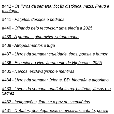
#442
- Os livros da semana: ficção distópica, nazis, Freud e
mitologia
#441
- Palpites, desejos e pedidos
#440
- Olhando pelo retrovisor: uma elegia a 2025
#439
- A prenda: spinumviva, spinummorta
#438
- Atropelamentos e fuga
#437
- Livros da semana: crueldade, tipos, poesia e humor
#436
- Especial ao vivo: Juramento de Hipócrates 2025
#435
- Narcos, esclavagismo e mentiras
#434
- Livros da semana: Oriente, BD, biografia e algoritmo
#433
- Livros da semana: analfabetismo, histórias, Jesus e o
xadrez
#432
- Indignações, flores e a paz dos cemitérios
#431
- Debates, deselegâncias e invectivas: cala-te, porca!