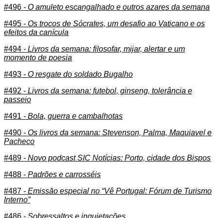
#496
- O amuleto escangalhado e outros azares da semana
#495
- Os trocos de Sócrates, um desafio ao Vaticano e os
efeitos da canícula
#494
- Livros da semana: filosofar, mijar, alertar e um
momento de poesia
#493
- O resgate do soldado Bugalho
#492
- Livros da semana: futebol, ginseng, tolerância e
passeio
#491
- Bola, guerra e cambalhotas
#490
- Os livros da semana: Stevenson, Palma, Maquiavel e
Pacheco
#489
- Novo podcast SIC Notícias: Porto, cidade dos Bispos
#488
- Padrões e carrosséis
#487
- Emissão especial no “Vê Portugal: Fórum de Turismo
Interno”
#486
- Sobressaltos e inquietações