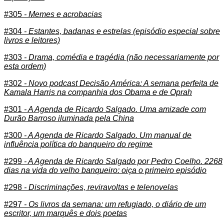
#305
- Memes e acrobacias
#304
- Estantes, badanas e estrelas (episódio especial sobre
livros e leitores)
#303
- Drama, comédia e tragédia (não necessariamente por
esta ordem)
#302
- Novo podcast Decisão América: A semana perfeita de
Kamala Harris na companhia dos Obama e de Oprah
#301
- A Agenda de Ricardo Salgado. Uma amizade com
Durão Barroso iluminada pela China
#300
- A Agenda de Ricardo Salgado. Um manual de
influência política do banqueiro do regime
#299
- A Agenda de Ricardo Salgado por Pedro Coelho. 2268
dias na vida do velho banqueiro: oiça o primeiro episódio
#298
- Discriminações, reviravoltas e telenovelas
#297
- Os livros da semana: um refugiado, o diário de um
escritor, um marquês e dois poetas