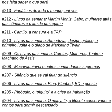
nos falta saber o que será
#213
- Fanáticos de todo o mundo, uni-vos
#212
- Livros da semana: Martim Moniz, Gabo, mulheres atrás
das câmaras e o fim de um regime
#211
- Camilo, a censura e a TAP
#210
- Livros da semana: Almodovar, design gráfico, o
primeiro ludita e o diabo de Marketing Twain
#209
- Os Livros da semana: Coreias, Mulheres, Teatro e
Machado de Assis
#208
- Macavaquiavel e outros comandantes supremos
#207
- Silêncio que se vai falar do silêncio
#206
- Livros da semana: Pina, Flaubert, BD e poesia
#205
- Pinóquio, o “piquito” e a crise da habitação
#204
- Livros da semana: O mar, a fé, o filósofo conservador e
contos para dormir descansado