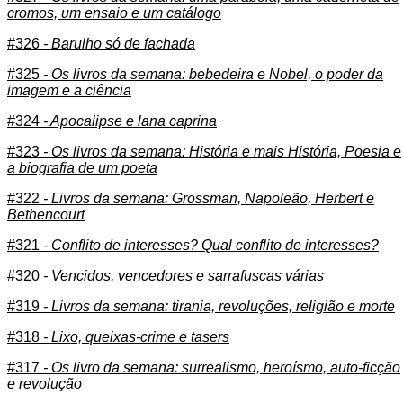
cromos, um ensaio e um catálogo
#326
- Barulho só de fachada
#325
- Os livros da semana: bebedeira e Nobel, o poder da
imagem e a ciência
#324
- Apocalipse e lana caprina
#323
- Os livros da semana: História e mais História, Poesia e
a biografia de um poeta
#322
- Livros da semana: Grossman, Napoleão, Herbert e
Bethencourt
#321
- Conflito de interesses? Qual conflito de interesses?
#320
- Vencidos, vencedores e sarrafuscas várias
#319
- Livros da semana: tirania, revoluções, religião e morte
#318
- Lixo, queixas-crime e tasers
#317
- Os livro da semana: surrealismo, heroísmo, auto-ficção
e revolução