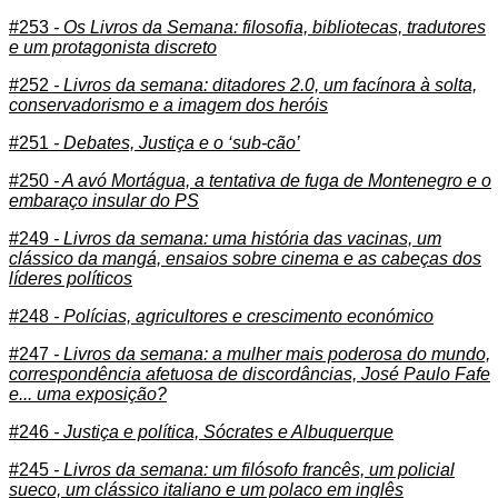
#253
- Os Livros da Semana: filosofia, bibliotecas, tradutores
e um protagonista discreto
#252
- Livros da semana: ditadores 2.0, um facínora à solta,
conservadorismo e a imagem dos heróis
#251
- Debates, Justiça e o ‘sub-cão’
#250
- A avó Mortágua, a tentativa de fuga de Montenegro e o
embaraço insular do PS
#249
- Livros da semana: uma história das vacinas, um
clássico da mangá, ensaios sobre cinema e as cabeças dos
líderes políticos
#248
- Polícias, agricultores e crescimento económico
#247
- Livros da semana: a mulher mais poderosa do mundo,
correspondência afetuosa de discordâncias, José Paulo Fafe
e... uma exposição?
#246
- Justiça e política, Sócrates e Albuquerque
#245
- Livros da semana: um filósofo francês, um policial
sueco, um clássico italiano e um polaco em inglês