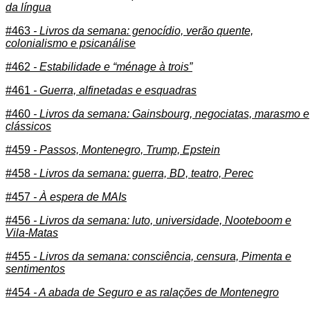
da língua
#463
- Livros da semana: genocídio, verão quente,
colonialismo e psicanálise
#462
- Estabilidade e “ménage à trois”
#461
- Guerra, alfinetadas e esquadras
#460
- Livros da semana: Gainsbourg, negociatas, marasmo e
clássicos
#459
- Passos, Montenegro, Trump, Epstein
#458
- Livros da semana: guerra, BD, teatro, Perec
#457
- À espera de MAIs
#456
- Livros da semana: luto, universidade, Nooteboom e
Vila-Matas
#455
- Livros da semana: consciência, censura, Pimenta e
sentimentos
#454
- A abada de Seguro e as ralações de Montenegro