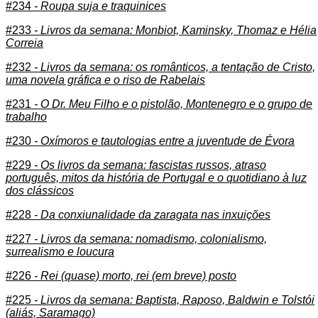
#234
- Roupa suja e traquinices
#233
- Livros da semana: Monbiot, Kaminsky, Thomaz e Hélia
Correia
#232
- Livros da semana: os românticos, a tentação de Cristo,
uma novela gráfica e o riso de Rabelais
#231
- O Dr. Meu Filho e o pistolão, Montenegro e o grupo de
trabalho
#230
- Oxímoros e tautologias entre a juventude de Évora
#229
- Os livros da semana: fascistas russos, atraso
português, mitos da história de Portugal e o quotidiano à luz
dos clássicos
#228
- Da conxiunalidade da zaragata nas inxuições
#227
- Livros da semana: nomadismo, colonialismo,
surrealismo e loucura
#226
- Rei (quase) morto, rei (em breve) posto
#225
- Livros da semana: Baptista, Raposo, Baldwin e Tolstói
(aliás, Saramago)