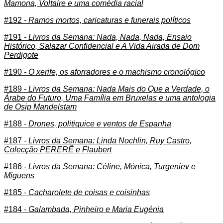
Mamona, Voltaire e uma comédia racial
#192
- Ramos mortos, caricaturas e funerais políticos
#191
- Livros da Semana: Nada, Nada, Nada, Ensaio
Histórico, Salazar Confidencial e A Vida Airada de Dom
Perdigote
#190
- O xerife, os aforradores e o machismo cronológico
#189
- Livros da Semana: Nada Mais do Que a Verdade, o
Árabe do Futuro, Uma Família em Bruxelas e uma antologia
de Osip Mandelstam
#188
- Drones, politiquice e ventos de Espanha
#187
- Livros da Semana: Linda Nochlin, Ruy Castro,
Colecção PERERÊ e Flaubert
#186
- Livros da Semana: Céline, Mónica, Turgeniev e
Miguens
#185
- Cacharolete de coisas e coisinhas
#184
- Galambada, Pinheiro e Maria Eugénia