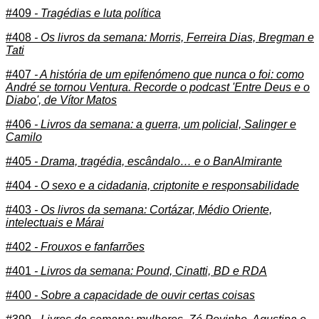
#409
- Tragédias e luta política
#408
- Os livros da semana: Morris, Ferreira Dias, Bregman e
Tati
#407
- A história de um epifenómeno que nunca o foi: como
André se tornou Ventura. Recorde o podcast 'Entre Deus e o
Diabo', de Vítor Matos
#406
- Livros da semana: a guerra, um policial, Salinger e
Camilo
#405
- Drama, tragédia, escândalo… e o BanAlmirante
#404
- O sexo e a cidadania, criptonite e responsabilidade
#403
- Os livros da semana: Cortázar, Médio Oriente,
intelectuais e Márai
#402
- Frouxos e fanfarrões
#401
- Livros da semana: Pound, Cinatti, BD e RDA
#400
- Sobre a capacidade de ouvir certas coisas