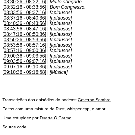
[08:30:36 - 08:32:16]
|
Muito obrigado.
[08:32:16 - 08:33:56]
|
Bom Congresso.
[08:33:56 - 08:37:16]
|
[aplausos]
[08:37:16 - 08:40:36]
|
[aplausos]
[08:40:36 - 08:43:56]
|
[aplausos]
[08:43:56 - 08:47:16]
|
[aplausos]
[08:47:16 - 08:50:36]
|
[aplausos]
[08:50:36 - 08:53:56]
|
[aplausos]
[08:53:56 - 08:57:16]
|
[aplausos]
[08:57:16 - 09:00:36]
|
[aplausos]
[09:00:36 - 09:03:56]
|
[aplausos]
[09:03:56 - 09:07:16]
|
[aplausos]
[09:07:16 - 09:10:36]
|
[aplausos]
[09:10:36 - 09:16:58]
|
[Música]
Transcrições dos episódios do podcast
Governo Sombra
Feitos com uma mistura de Rust, whisper.cpp, e amor.
Uma estupidez por
Duarte O.Carmo
Source code