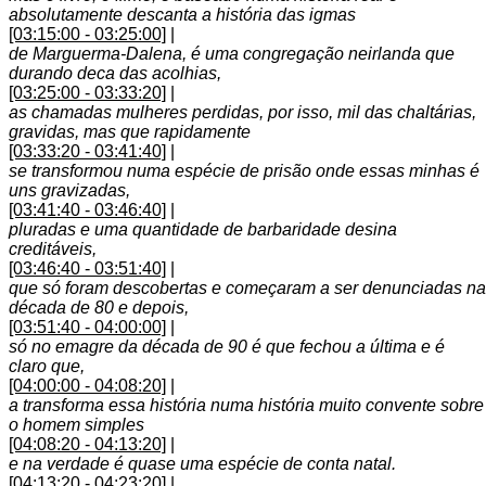
absolutamente descanta a história das igmas
[03:15:00 - 03:25:00]
|
de Marguerma-Dalena, é uma congregação neirlanda que
durando deca das acolhias,
[03:25:00 - 03:33:20]
|
as chamadas mulheres perdidas, por isso, mil das chaltárias,
gravidas, mas que rapidamente
[03:33:20 - 03:41:40]
|
se transformou numa espécie de prisão onde essas minhas é
uns gravizadas,
[03:41:40 - 03:46:40]
|
pluradas e uma quantidade de barbaridade desina
creditáveis,
[03:46:40 - 03:51:40]
|
que só foram descobertas e começaram a ser denunciadas na
década de 80 e depois,
[03:51:40 - 04:00:00]
|
só no emagre da década de 90 é que fechou a última e é
claro que,
[04:00:00 - 04:08:20]
|
a transforma essa história numa história muito convente sobre
o homem simples
[04:08:20 - 04:13:20]
|
e na verdade é quase uma espécie de conta natal.
[04:13:20 - 04:23:20]
|