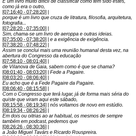
É um livro muito difícil de classificar como tem sido estes,
como já era o outro,
[07:16:40 - 07:28:20]
|
porque é um livro que cruza de litratura, filosofia, arquitetura,
fotografia...
[07:28:20 - 07:35:00]
|
Sim, chama-se um livro de aeroppa e outras ideias.
[07:35:00 - 07:38:20]
|
e a exigência de exigência.
[07:38:20 - 07:48:22]
|
Assim se conclui mais uma reunião humanal desta vez, na
abertura do Congresso da educação
[07:58:10 - 08:01:40]
|
de Vilanova de Gaia, sabem como é que se chama?
[08:01:40 - 08:03:20]
|
Fede a Pagaire.
[08:03:20 - 08:06:40]
|
Eu acho que é a Fede Pagaire da Pagaire.
[08:06:40 - 08:15:58]
|
Com o Congresso que terá lugar, já de forma mais séria do
quiste que viram aqui este sábado,
[08:15:58 - 08:19:34]
|
nós voltamos de novo em estúdio.
[08:19:34 - 08:26:26]
|
Em dois ou oitrias ao ar habitual, os mesmos de sempre
também em podcast, pedemos que
[08:26:26 - 08:30:36]
|
a João Miguel Tavárs e Ricardo Rouspreira.