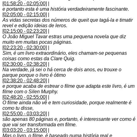
[01:58:20 - 02:05:00]
|
e portanto esta é uma história verdadeiramente fascinante.
[02:05:00 - 02:15:00]
|
As vidas secretas dos números de queit que tagá-la e timatir
revel e edição ideias de leros.
[02:15:00 - 02:23:20]
|
O João Miguel Tavar estras uma pequena novela que diz
muito em muitas pocas páginas.
[02:23:20 - 02:30:00]
|
Sim, é um livro extraordinário, eles chamam-se pequenas
coisas como estas da Clare Quig.
[02:30:00 - 02:38:20]
|
Na verdade, já sei o há cerca de dois anos, eu trouxe o
parque porque o livro é ótimo
[02:38:20 - 02:48:20]
|
e porque acaba de estrear o filme que adapta este livro, é um
filme com o Silen Murphy.
[02:48:20 - 02:55:00]
|
O filme ainda não vê e tem curiosidade, porque realmente é
como tu disse,
[02:55:00 - 03:03:20]
|
são apenas 80 páginas e, portanto, é interessante ver como é
que vai ser transformada em filme.
[03:03:20 - 03:15:00]
|
Mas o livro, o filme, é baseado numa história real e