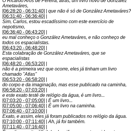
O Ricardo Aros de Pereira, atrás, um livro novo de González
Ametaváres,
[06:28:20 - 06:31:40]
|
que não é só de González Ametaváres?
[06:31:40 - 06:36:40]
|
Sim, Carlos, estou escadíssimo com este exercício de
nepotismo,
[06:36:40 - 06:43:20]
|
eu mal conheço o González Ametaváres, e não conheço de
todos os espacialistas.
[06:43:20 - 06:48:20]
|
Esta colabração de González Ametaváres, que se
espacialistas
[06:48:20 - 06:53:20]
|
não é a primeira vez que ocorre, eles já tinham um livro
chamado "Atlas"
[06:53:20 - 06:58:20]
|
do corpo e da imaginação, mas esse publicado na caminha,
[06:58:20 - 07:03:20]
|
e este exato testé de relógio da água, é um livro...
[07:03:20 - 07:05:00]
|
É um livro...
[07:05:00 - 07:06:40]
|
É um livro na caminha.
[07:06:40 - 07:10:00]
|
Exato, e assim, eles já foram publicados no relógio da água.
[07:10:00 - 07:11:40]
|
Ah, já foi também.
[07:11:40 - 07:16:40]
|