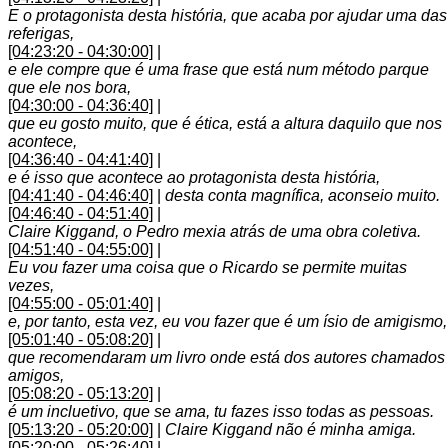
E o protagonista desta história, que acaba por ajudar uma das
referigas,
[04:23:20 - 04:30:00]
|
e ele compre que é uma frase que está num método parque
que ele nos bora,
[04:30:00 - 04:36:40]
|
que eu gosto muito, que é ética, está a altura daquilo que nos
acontece,
[04:36:40 - 04:41:40]
|
e é isso que acontece ao protagonista desta história,
[04:41:40 - 04:46:40]
|
desta conta magnífica, aconseio muito.
[04:46:40 - 04:51:40]
|
Claire Kiggand, o Pedro mexia atrás de uma obra coletiva.
[04:51:40 - 04:55:00]
|
Eu vou fazer uma coisa que o Ricardo se permite muitas
vezes,
[04:55:00 - 05:01:40]
|
e, por tanto, esta vez, eu vou fazer que é um ísio de amigismo,
[05:01:40 - 05:08:20]
|
que recomendaram um livro onde está dos autores chamados
amigos,
[05:08:20 - 05:13:20]
|
é um incluetivo, que se ama, tu fazes isso todas as pessoas.
[05:13:20 - 05:20:00]
|
Claire Kiggand não é minha amiga.
[05:20:00 - 05:26:40]
|