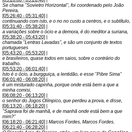
Se chama "Sovietro Horizontal", foi coordenado pelo João
Pereira,
[05:26:40 - 05:31:40]
|
continuando com isto, e o no no custo a centros, e o subtítulo,
[05:31:40 - 05:38:20]
|
a variações sobre o ócio e a demora, é do meditor a suriana,
[05:38:20 - 05:43:20]
|
chamada "Lentras Lavadas", e são um conjunto de textos
portugueses
[05:43:20 - 05:53:20]
|
e brasileiros, quase todos em saios, sobre o contrário do
trabalho.
[05:53:20 - 06:01:40]
|
Isto é o ócio, a burgguiça, a lentidão, e esse "Pibre Sima"
[06:01:40 - 06:08:20]
|
é um misturado capinha, porque onde está bem a que a
minha comisi,
[06:08:20 - 06:13:20]
|
o senhor do Jogos Olímpico, que perdeu a prova, e disse,
[06:13:20 - 06:18:20]
|
"Saprava foi de manhã, e de manhã onde está bem a que
mim?"
[06:18:20 - 06:21:40]
|
Marcos Fordes, Marcos Fordes.
[06:21:40 - 06:28:20]
|