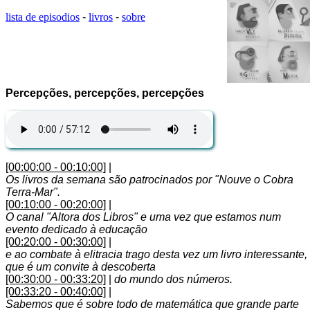
lista de episodios
-
livros
-
sobre
Percepções, percepções, percepções
[00:00:00 - 00:10:00]
|
Os livros da semana são patrocinados por "Nouve o Cobra
Terra-Mar".
[00:10:00 - 00:20:00]
|
O canal "Altora dos Libros" e uma vez que estamos num
evento dedicado à educação
[00:20:00 - 00:30:00]
|
e ao combate à elitracia trago desta vez um livro interessante,
que é um convite à descoberta
[00:30:00 - 00:33:20]
|
do mundo dos números.
[00:33:20 - 00:40:00]
|
Sabemos que é sobre todo de matemática que grande parte