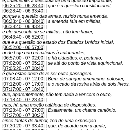
e, finalmente, a descouta de uma questão importante,
[06:25:20 - 06:28:40]
|
que é a questão constitucional,
[06:28:40 - 06:33:40]
|
porque a questão das armas, rezido numa emenda,
[06:33:40 - 06:38:40]
|
a emenda fala em militias,
[06:38:40 - 06:43:40]
|
e ele descouta de se militias, não tem haver,
[06:43:40 - 06:52:00]
|
que é a questão do estado dos Estados Unidos inicial,
[06:52:00 - 06:57:00]
|
onde hoje não há milícias à autoridades,
[06:57:00 - 07:02:00]
|
e há cidadãos, e, portanto,
[07:02:00 - 07:05:20]
|
se até do ponto de vista equincional,
[07:05:20 - 07:08:40]
|
é que estão onde deve ser outra passagem.
[07:08:40 - 07:12:00]
|
Bem, de sangue americano, poloster,
[07:12:00 - 07:17:00]
|
e o recado da rostra atrás de dois livros,
[07:17:00 - 07:18:40]
|
que, aparentemente, não tem nada a ver com o outro,
[07:18:40 - 07:23:40]
|
mas, há uma moção catáloga de disposições.
[07:23:40 - 07:27:00]
|
Exatamente, um chama centônio,
[07:27:00 - 07:30:20]
|
cinco tantas de humor, zea de uma exposição
[07:30:20 - 07:33:40]
|
que, de acordo com a gente,