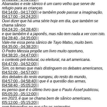
Abanadas e este sânico é um carro velho que serve de
refugio para as crianças
[04:14:00 - 04:17:00]
|
e também pode passar a imaginação.
[04:17:00 - 04:24:20]
|
Ouvi dizer que há uma série hoje em dia, que também se
chama sânico
[04:24:20 - 04:28:40]
|
e que também é a japonês, mas não tem nada a ver com isto.
[04:28:40 - 04:35:00]
|
Vale-me essa pena sânico de Tayo Matso, muito bem.
[04:35:00 - 04:38:20]
|
O Pedro Messia propõe um livro muito oportuno,
[04:38:20 - 04:47:00]
|
o contexto pré-leitural, ou eleitural, na art americana.
[04:47:00 - 04:52:00]
|
Sim, os temas que mais distinguem os debates americanos,
[04:52:00 - 04:57:00]
|
dos debates do resto europeu, do resto do mundo,
[04:57:00 - 04:58:40]
|
que é a questão das armas,
[04:58:40 - 05:05:20]
|
eu penso que é o último livro que o Paulo Ássef publicou,
[05:05:20 - 05:12:00]
|
em 2023, é que se chama bem de sânico americano,
[05:12:00 - 05:15:20]
|
com fotografias no que são os animados,