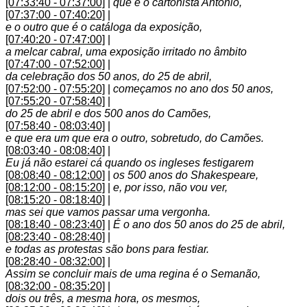
[07:33:40 - 07:37:00]
|
que é o cartonista António,
[07:37:00 - 07:40:20]
|
e o outro que é o catáloga da exposição,
[07:40:20 - 07:47:00]
|
a melcar cabral, uma exposição irritado no âmbito
[07:47:00 - 07:52:00]
|
da celebração dos 50 anos, do 25 de abril,
[07:52:00 - 07:55:20]
|
começamos no ano dos 50 anos,
[07:55:20 - 07:58:40]
|
do 25 de abril e dos 500 anos do Camões,
[07:58:40 - 08:03:40]
|
e que era um que era o outro, sobretudo, do Camões.
[08:03:40 - 08:08:40]
|
Eu já não estarei cá quando os ingleses festigarem
[08:08:40 - 08:12:00]
|
os 500 anos do Shakespeare,
[08:12:00 - 08:15:20]
|
e, por isso, não vou ver,
[08:15:20 - 08:18:40]
|
mas sei que vamos passar uma vergonha.
[08:18:40 - 08:23:40]
|
É o ano dos 50 anos do 25 de abril,
[08:23:40 - 08:28:40]
|
e todas as protestas são bons para festiar.
[08:28:40 - 08:32:00]
|
Assim se concluir mais de uma regina é o Semanão,
[08:32:00 - 08:35:20]
|
dois ou três, a mesma hora, os mesmos,