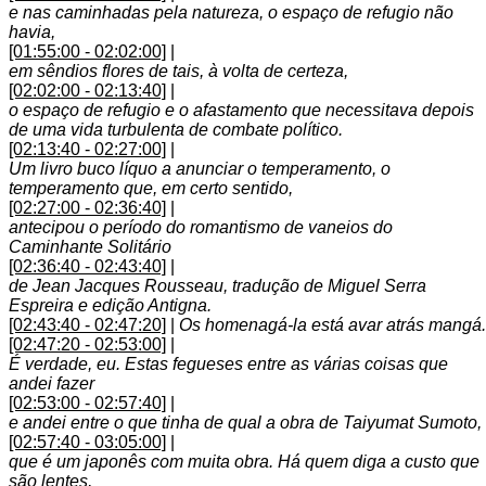
e nas caminhadas pela natureza, o espaço de refugio não
havia,
[01:55:00 - 02:02:00]
|
em sêndios flores de tais, à volta de certeza,
[02:02:00 - 02:13:40]
|
o espaço de refugio e o afastamento que necessitava depois
de uma vida turbulenta de combate político.
[02:13:40 - 02:27:00]
|
Um livro buco líquo a anunciar o temperamento, o
temperamento que, em certo sentido,
[02:27:00 - 02:36:40]
|
antecipou o período do romantismo de vaneios do
Caminhante Solitário
[02:36:40 - 02:43:40]
|
de Jean Jacques Rousseau, tradução de Miguel Serra
Espreira e edição Antigna.
[02:43:40 - 02:47:20]
|
Os homenagá-la está avar atrás mangá.
[02:47:20 - 02:53:00]
|
É verdade, eu. Estas fegueses entre as várias coisas que
andei fazer
[02:53:00 - 02:57:40]
|
e andei entre o que tinha de qual a obra de Taiyumat Sumoto,
[02:57:40 - 03:05:00]
|
que é um japonês com muita obra. Há quem diga a custo que
são lentes,