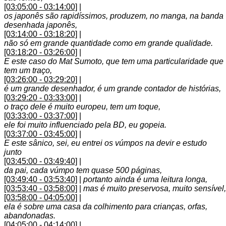
[03:05:00 - 03:14:00]
|
os japonês são rapidíssimos, produzem, no manga, na banda
desenhada japonês,
[03:14:00 - 03:18:20]
|
não só em grande quantidade como em grande qualidade.
[03:18:20 - 03:26:00]
|
E este caso do Mat Sumoto, que tem uma particularidade que
tem um traço,
[03:26:00 - 03:29:20]
|
é um grande desenhador, é um grande contador de histórias,
[03:29:20 - 03:33:00]
|
o traço dele é muito europeu, tem um toque,
[03:33:00 - 03:37:00]
|
ele foi muito influenciado pela BD, eu gopeia.
[03:37:00 - 03:45:00]
|
E este sânico, sei, eu entrei os vúmpos na devir e estudo
junto
[03:45:00 - 03:49:40]
|
da pai, cada vúmpo tem quase 500 páginas,
[03:49:40 - 03:53:40]
|
portanto ainda é uma leitura longa,
[03:53:40 - 03:58:00]
|
mas é muito preservosa, muito sensível,
[03:58:00 - 04:05:00]
|
ela é sobre uma casa da colhimento para crianças, orfas,
abandonadas.
[04:05:00 - 04:14:00]
|