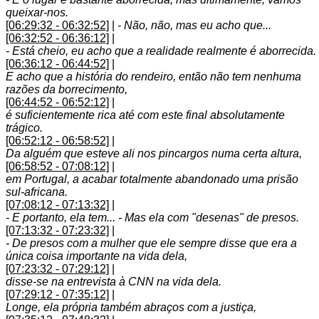
queixar-nos.
[06:29:32 - 06:32:52]
|
- Não, não, mas eu acho que...
[06:32:52 - 06:36:12]
|
- Está cheio, eu acho que a realidade realmente é aborrecida.
[06:36:12 - 06:44:52]
|
E acho que a história do rendeiro, então não tem nenhuma
razões da borrecimento,
[06:44:52 - 06:52:12]
|
é suficientemente rica até com este final absolutamente
trágico.
[06:52:12 - 06:58:52]
|
Da alguém que esteve ali nos pincargos numa certa altura,
[06:58:52 - 07:08:12]
|
em Portugal, a acabar totalmente abandonado uma prisão
sul-africana.
[07:08:12 - 07:13:32]
|
- E portanto, ela tem... - Mas ela com "desenas" de presos.
[07:13:32 - 07:23:32]
|
- De presos com a mulher que ele sempre disse que era a
única coisa importante na vida dela,
[07:23:32 - 07:29:12]
|
disse-se na entrevista à CNN na vida dela.
[07:29:12 - 07:35:12]
|
Longe, ela própria também abraços com a justiça,