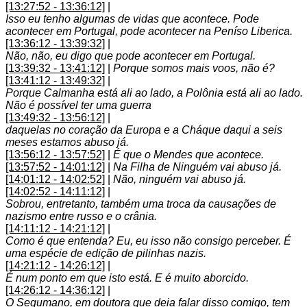
[13:27:52 - 13:36:12]
|
Isso eu tenho algumas de vidas que acontece. Pode
acontecer em Portugal, pode acontecer na Peníso Liberica.
[13:36:12 - 13:39:32]
|
Não, não, eu digo que pode acontecer em Portugal.
[13:39:32 - 13:41:12]
|
Porque somos mais voos, não é?
[13:41:12 - 13:49:32]
|
Porque Calmanha está ali ao lado, a Polônia está ali ao lado.
Não é possível ter uma guerra
[13:49:32 - 13:56:12]
|
daquelas no coração da Europa e a Cháque daqui a seis
meses estamos abuso já.
[13:56:12 - 13:57:52]
|
É que o Mendes que acontece.
[13:57:52 - 14:01:12]
|
Na Filha de Ninguém vai abuso já.
[14:01:12 - 14:02:52]
|
Não, ninguém vai abuso já.
[14:02:52 - 14:11:12]
|
Sobrou, entretanto, também uma troca da causações de
nazismo entre russo e o crânia.
[14:11:12 - 14:21:12]
|
Como é que entenda? Eu, eu isso não consigo perceber. É
uma espécie de edição de pilinhas nazis.
[14:21:12 - 14:26:12]
|
É num ponto em que isto está. E é muito aborcido.
[14:26:12 - 14:36:12]
|
O Segumano, em doutora que deia falar disso comigo, tem