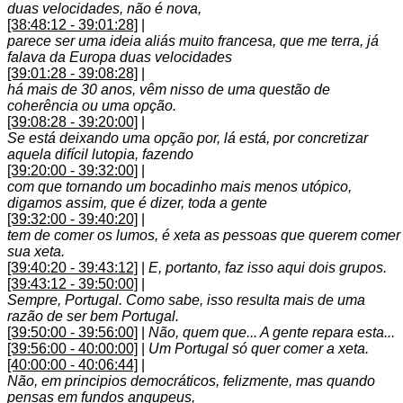
duas velocidades, não é nova,
[38:48:12 - 39:01:28]
|
parece ser uma ideia aliás muito francesa, que me terra, já
falava da Europa duas velocidades
[39:01:28 - 39:08:28]
|
há mais de 30 anos, vêm nisso de uma questão de
coherência ou uma opção.
[39:08:28 - 39:20:00]
|
Se está deixando uma opção por, lá está, por concretizar
aquela difícil lutopia, fazendo
[39:20:00 - 39:32:00]
|
com que tornando um bocadinho mais menos utópico,
digamos assim, que é dizer, toda a gente
[39:32:00 - 39:40:20]
|
tem de comer os lumos, é xeta as pessoas que querem comer
sua xeta.
[39:40:20 - 39:43:12]
|
E, portanto, faz isso aqui dois grupos.
[39:43:12 - 39:50:00]
|
Sempre, Portugal. Como sabe, isso resulta mais de uma
razão de ser bem Portugal.
[39:50:00 - 39:56:00]
|
Não, quem que... A gente repara esta...
[39:56:00 - 40:00:00]
|
Um Portugal só quer comer a xeta.
[40:00:00 - 40:06:44]
|
Não, em principios democráticos, felizmente, mas quando
pensas em fundos angupeus,