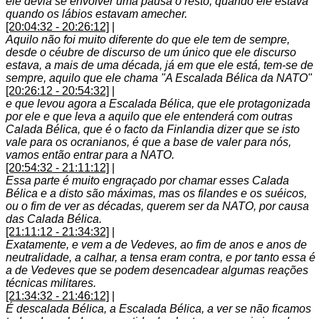
ele devia se envolver uma pausa o resto, quando ele estava
quando os lábios estavam amecher.
[20:04:32 - 20:26:12]
|
Aquilo não foi muito diferente do que ele tem de sempre,
desde o céubre de discurso de um único que ele discurso
estava, a mais de uma década, já em que ele está, tem-se de
sempre, aquilo que ele chama "A Escalada Bélica da NATO"
[20:26:12 - 20:54:32]
|
e que levou agora a Escalada Bélica, que ele protagonizada
por ele e que leva a aquilo que ele entenderá com outras
Calada Bélica, que é o facto da Finlandia dizer que se isto
vale para os ocranianos, é que a base de valer para nós,
vamos então entrar para a NATO.
[20:54:32 - 21:11:12]
|
Essa parte é muito engraçado por chamar esses Calada
Bélica e a disto são máximas, mas os filandes e os suéicos,
ou o fim de ver as décadas, querem ser da NATO, por causa
das Calada Bélica.
[21:11:12 - 21:34:32]
|
Exatamente, e vem a de Vedeves, ao fim de anos e anos de
neutralidade, a calhar, a tensa eram contra, e por tanto essa é
a de Vedeves que se podem desencadear algumas reações
técnicas militares.
[21:34:32 - 21:46:12]
|
É descalada Bélica, a Escalada Bélica, a ver se não ficamos