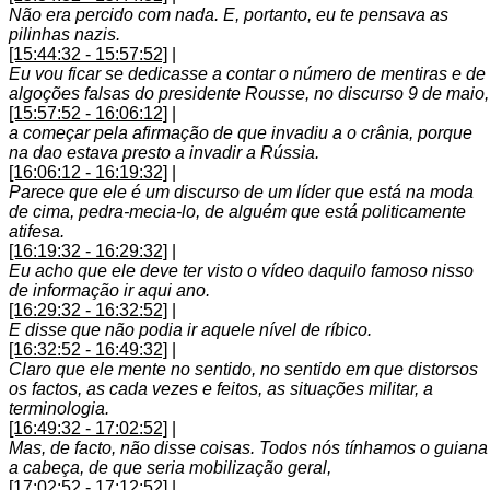
Não era percido com nada. E, portanto, eu te pensava as
pilinhas nazis.
[15:44:32 - 15:57:52]
|
Eu vou ficar se dedicasse a contar o número de mentiras e de
algoções falsas do presidente Rousse, no discurso 9 de maio,
[15:57:52 - 16:06:12]
|
a começar pela afirmação de que invadiu a o crânia, porque
na dao estava presto a invadir a Rússia.
[16:06:12 - 16:19:32]
|
Parece que ele é um discurso de um líder que está na moda
de cima, pedra-mecia-lo, de alguém que está politicamente
atifesa.
[16:19:32 - 16:29:32]
|
Eu acho que ele deve ter visto o vídeo daquilo famoso nisso
de informação ir aqui ano.
[16:29:32 - 16:32:52]
|
E disse que não podia ir aquele nível de ríbico.
[16:32:52 - 16:49:32]
|
Claro que ele mente no sentido, no sentido em que distorsos
os factos, as cada vezes e feitos, as situações militar, a
terminologia.
[16:49:32 - 17:02:52]
|
Mas, de facto, não disse coisas. Todos nós tínhamos o guiana
a cabeça, de que seria mobilização geral,
[17:02:52 - 17:12:52]
|