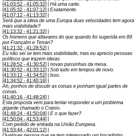
[41:03:52 - 41:05:32]
|
Há uma carte.
[41:05:32 - 41:07:12]
|
Exatamente.
[41:07:12 - 41:13:32]
|
Será que a ideia de uma Europa duas velocidades tem agora
mais viabilidade?
[41:13:32 - 41:21:32]
|
Os homens que altavares do que quando foi sugerida em 89
por Françalm e Terran?
[41:21:32 - 41:28:52]
|
Eu não sei se tem mais viabilidade, mas eu aprecio pessoas
políticos que trazem ideias
[41:28:52 - 41:30:52]
|
novas passinhas da mesa.
[41:30:52 - 41:33:12]
|
Sob tudo em tempos de novo.
[41:33:12 - 41:34:52]
|
Isso.
[41:34:52 - 41:40:16]
|
Ah, ponhos de discutir as coisas e ponham igual partes de
coisas.
[41:40:16 - 41:48:24]
|
Esta proposta vem para tentar responder a um problema
gigante chamado o Cranio.
[41:48:24 - 41:50:04]
|
E o que fazer?
[41:50:04 - 41:53:44]
|
Com pedido de entrada na União Europeia.
[41:53:44 - 42:01:12]
|
Qualquer pessoa que se tem interessado um bocadinho,