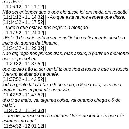
não disse.
[11:06:12 - 11:11:12]
|
Não sei entender que o que ele disse foi em nada em relação.
[11:11:12 - 11:14:32]
|
- Ao que estava nos espera que disse.
[11:14:32 - 11:17:52]
|
- Tudo o que estava nos espera a atenção.
[11:17:52 - 11:24:32]
|
- Este 9 de maio está a ser constituído praticamente desde o
início da guerra da Ukraine.
[11:24:32 - 11:29:32]
|
Não dig logo nos primas dias, mas assim, a partir do momento
que se percebeu,
[11:29:32 - 11:37:52]
|
que aquilo não ia ser um blitz que riga a russa e que os russis
tiveram acabando na quefe,
[11:37:52 - 11:42:52]
|
toda a gente falava "ai, o 9 de maio, o 9 de maio, com uma
gração mais importante na russa,
[11:42:52 - 11:47:52]
|
ai o 9 de maio, vai alguma coisa, vai quando chega o 9 de
maio".
[11:47:52 - 11:54:32]
|
E depois parece como naqueles filmes de terror em que nós
estamos no final,
[11:54:32 - 12:01:12]
|