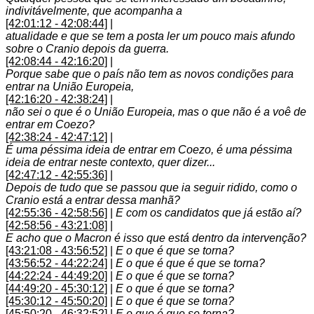
indivitávelmente, que acompanha a
[42:01:12 - 42:08:44]
|
atualidade e que se tem a posta ler um pouco mais afundo
sobre o Cranio depois da guerra.
[42:08:44 - 42:16:20]
|
Porque sabe que o país não tem as novos condições para
entrar na União Europeia,
[42:16:20 - 42:38:24]
|
não sei o que é o União Europeia, mas o que não é a voê de
entrar em Coezo?
[42:38:24 - 42:47:12]
|
É uma péssima ideia de entrar em Coezo, é uma péssima
ideia de entrar neste contexto, quer dizer...
[42:47:12 - 42:55:36]
|
Depois de tudo que se passou que ia seguir ridido, como o
Cranio está a entrar dessa manhã?
[42:55:36 - 42:58:56]
|
E com os candidatos que já estão aí?
[42:58:56 - 43:21:08]
|
E acho que o Macron é isso que está dentro da intervenção?
[43:21:08 - 43:56:52]
|
E o que é que se torna?
[43:56:52 - 44:22:24]
|
E o que é que é que se torna?
[44:22:24 - 44:49:20]
|
E o que é que se torna?
[44:49:20 - 45:30:12]
|
E o que é que se torna?
[45:30:12 - 45:50:20]
|
E o que é que se torna?
[45:50:20 - 46:32:52]
|
E o que é que se torna?