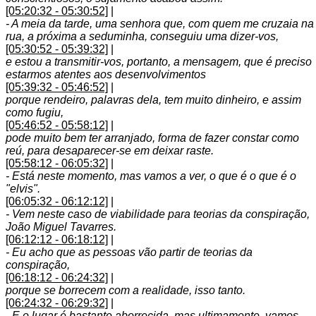
[05:20:32 - 05:30:52]
|
- A meia da tarde, uma senhora que, com quem me cruzaia na
rua, a próxima a seduminha, conseguiu uma dizer-vos,
[05:30:52 - 05:39:32]
|
e estou a transmitir-vos, portanto, a mensagem, que é preciso
estarmos atentes aos desenvolvimentos
[05:39:32 - 05:46:52]
|
porque rendeiro, palavras dela, tem muito dinheiro, e assim
como fugiu,
[05:46:52 - 05:58:12]
|
pode muito bem ter arranjado, forma de fazer constar como
reú, para desaparecer-se em deixar raste.
[05:58:12 - 06:05:32]
|
- Está neste momento, mas vamos a ver, o que é o que é o
"elvis".
[06:05:32 - 06:12:12]
|
- Vem neste caso de viabilidade para teorias da conspiração,
João Miguel Tavarres.
[06:12:12 - 06:18:12]
|
- Eu acho que as pessoas vão partir de teorias da
conspiração,
[06:18:12 - 06:24:32]
|
porque se borrecem com a realidade, isso tanto.
[06:24:32 - 06:29:32]
|
- E o lugar é bastante aborrecida, mas ultimamente, vamos