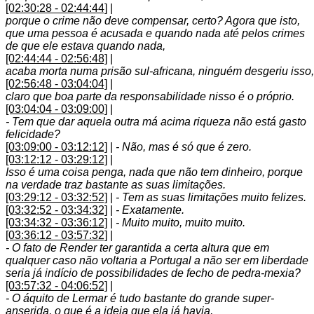
[02:30:28 - 02:44:44]
|
porque o crime não deve compensar, certo? Agora que isto,
que uma pessoa é acusada e quando nada até pelos crimes
de que ele estava quando nada,
[02:44:44 - 02:56:48]
|
acaba morta numa prisão sul-africana, ninguém desgeriu isso,
[02:56:48 - 03:04:04]
|
claro que boa parte da responsabilidade nisso é o próprio.
[03:04:04 - 03:09:00]
|
- Tem que dar aquela outra má acima riqueza não está gasto
felicidade?
[03:09:00 - 03:12:12]
|
- Não, mas é só que é zero.
[03:12:12 - 03:29:12]
|
Isso é uma coisa penga, nada que não tem dinheiro, porque
na verdade traz bastante as suas limitações.
[03:29:12 - 03:32:52]
|
- Tem as suas limitações muito felizes.
[03:32:52 - 03:34:32]
|
- Exatamente.
[03:34:32 - 03:36:12]
|
- Muito muito, muito muito.
[03:36:12 - 03:57:32]
|
- O fato de Render ter garantida a certa altura que em
qualquer caso não voltaria a Portugal a não ser em liberdade
seria já indício de possibilidades de fecho de pedra-mexia?
[03:57:32 - 04:06:52]
|
- O áquito de Lermar é tudo bastante do grande super-
anserida, o que é a ideia que ela já havia,