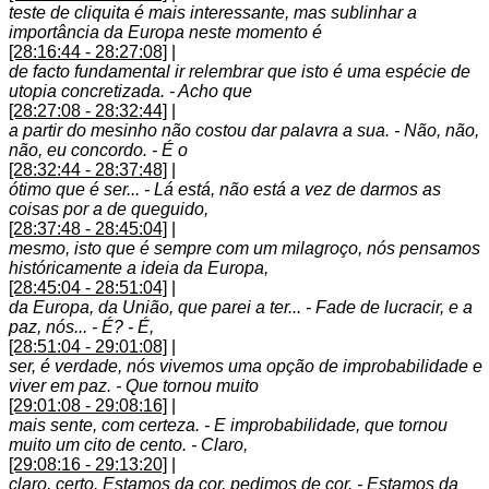
teste de cliquita é mais interessante, mas sublinhar a
importância da Europa neste momento é
[28:16:44 - 28:27:08]
|
de facto fundamental ir relembrar que isto é uma espécie de
utopia concretizada. - Acho que
[28:27:08 - 28:32:44]
|
a partir do mesinho não costou dar palavra a sua. - Não, não,
não, eu concordo. - É o
[28:32:44 - 28:37:48]
|
ótimo que é ser... - Lá está, não está a vez de darmos as
coisas por a de queguido,
[28:37:48 - 28:45:04]
|
mesmo, isto que é sempre com um milagroço, nós pensamos
históricamente a ideia da Europa,
[28:45:04 - 28:51:04]
|
da Europa, da União, que parei a ter... - Fade de lucracir, e a
paz, nós... - É? - É,
[28:51:04 - 29:01:08]
|
ser, é verdade, nós vivemos uma opção de improbabilidade e
viver em paz. - Que tornou muito
[29:01:08 - 29:08:16]
|
mais sente, com certeza. - E improbabilidade, que tornou
muito um cito de cento. - Claro,
[29:08:16 - 29:13:20]
|
claro, certo. Estamos da cor, pedimos de cor. - Estamos da