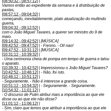
[08:50:32 - 08:57:12]
|
Vamos então ao expediente da semana e à distribuição de
pastas,
[08:57:12 - 09:04:32]
|
começando, inevitablemente, plato atualização do multindo
guerra,
[09:04:32 - 09:12:52]
|
com o João Miguel Tavares, a querer ser ministro do 9 de
maio.
[09:14:32 - 09:42:52]
|
[MÚSICA]
[09:42:52 - 09:47:52]
|
- Fresno. - Oil nao!
[09:47:52 - 10:31:12]
|
[MÚSICA]
[10:31:12 - 10:39:32]
|
- Uma cerimonia cheia de pompa em tempo de guerra e talou
o aparato.
[10:39:32 - 10:42:52]
|
Impressionou o João Miguel Tavares?
[10:42:52 - 10:46:12]
|
- Não, foi isto.
[10:46:12 - 10:51:12]
|
- Seguramente. - Não é interesse a grande coisa.
[10:51:12 - 10:54:32]
|
- Seguramente. - Seguramente.
[10:54:32 - 11:01:12]
|
- O discurso de Putin atribui mais a importância ao que ele
disse ou ao que ele não disse?
[11:01:12 - 11:06:12]
|
- Sim, claro que temos que atribuir a importância ao que ele