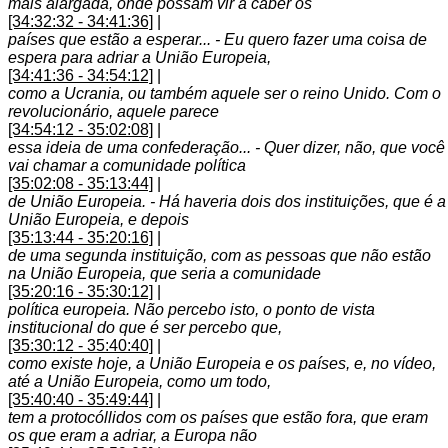
mais alargada, onde possam vir a caber os
[34:32:32 - 34:41:36]
|
países que estão a esperar... - Eu quero fazer uma coisa de
espera para adriar a União Europeia,
[34:41:36 - 34:54:12]
|
como a Ucrania, ou também aquele ser o reino Unido. Com o
revolucionário, aquele parece
[34:54:12 - 35:02:08]
|
essa ideia de uma confederação... - Quer dizer, não, que você
vai chamar a comunidade política
[35:02:08 - 35:13:44]
|
de União Europeia. - Há haveria dois dos instituições, que é a
União Europeia, e depois
[35:13:44 - 35:20:16]
|
de uma segunda instituição, com as pessoas que não estão
na União Europeia, que seria a comunidade
[35:20:16 - 35:30:12]
|
política europeia. Não percebo isto, o ponto de vista
institucional do que é ser percebo que,
[35:30:12 - 35:40:40]
|
como existe hoje, a União Europeia e os países, e, no vídeo,
até a União Europeia, como um todo,
[35:40:40 - 35:49:44]
|
tem a protocóllidos com os países que estão fora, que eram
os que eram a adriar, a Europa não