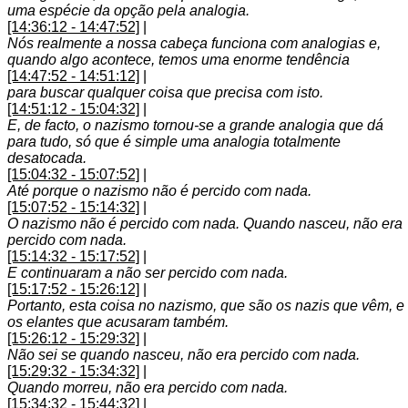
uma espécie da opção pela analogia.
[14:36:12 - 14:47:52]
|
Nós realmente a nossa cabeça funciona com analogias e,
quando algo acontece, temos uma enorme tendência
[14:47:52 - 14:51:12]
|
para buscar qualquer coisa que precisa com isto.
[14:51:12 - 15:04:32]
|
E, de facto, o nazismo tornou-se a grande analogia que dá
para tudo, só que é simple uma analogia totalmente
desatocada.
[15:04:32 - 15:07:52]
|
Até porque o nazismo não é percido com nada.
[15:07:52 - 15:14:32]
|
O nazismo não é percido com nada. Quando nasceu, não era
percido com nada.
[15:14:32 - 15:17:52]
|
E continuaram a não ser percido com nada.
[15:17:52 - 15:26:12]
|
Portanto, esta coisa no nazismo, que são os nazis que vêm, e
os elantes que acusaram também.
[15:26:12 - 15:29:32]
|
Não sei se quando nasceu, não era percido com nada.
[15:29:32 - 15:34:32]
|
Quando morreu, não era percido com nada.
[15:34:32 - 15:44:32]
|