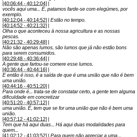
[40:06:44 - 40:12:04]
|
vocês aqui uma... É, patamos farde-se com elegúmes, por
exemplo.
[40:12:04 - 40:14:52]
|
Estão no tempo.
[40:14:52 - 40:21:32]
|
Olha o que aconteceu à nossa agricultura e as nossas
pescas.
[40:21:32 - 40:29:48]
|
Não são apenas lumos, são lumos que já não estão bons
para serem consumidos.
[40:29:48 - 40:36:44]
|
A gente que fartou-se comere esse lumos.
[40:36:44 - 40:44:16]
|
E então é isso, é a saída de que é uma união que não é bem
uma união.
[40:44:16 - 40:51:20]
|
Para onde é... trata-se de constatar certo, a gente tem alguma
dificuldade em concretizar
[40:51:20 - 40:57:12]
|
uma união. É, tem que se for uma união que não é bem uma
união.
[40:57:12 - 41:02:12]
|
Tem que há aqui duas... Há aqui duas modalidades para
quem...
[41:02:12 - 41:03:52]
|
Para quem não apreciar a uma...