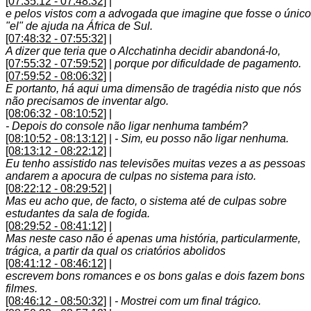
[07:35:12 - 07:48:32]
|
e pelos vistos com a advogada que imagine que fosse o único
"el" de ajuda na África de Sul.
[07:48:32 - 07:55:32]
|
A dizer que teria que o Alcchatinha decidir abandoná-lo,
[07:55:32 - 07:59:52]
|
porque por dificuldade de pagamento.
[07:59:52 - 08:06:32]
|
E portanto, há aqui uma dimensão de tragédia nisto que nós
não precisamos de inventar algo.
[08:06:32 - 08:10:52]
|
- Depois do console não ligar nenhuma também?
[08:10:52 - 08:13:12]
|
- Sim, eu posso não ligar nenhuma.
[08:13:12 - 08:22:12]
|
Eu tenho assistido nas televisões muitas vezes a as pessoas
andarem a apocura de culpas no sistema para isto.
[08:22:12 - 08:29:52]
|
Mas eu acho que, de facto, o sistema até de culpas sobre
estudantes da sala de fogida.
[08:29:52 - 08:41:12]
|
Mas neste caso não é apenas uma história, particularmente,
trágica, a partir da qual os criatórios abolidos
[08:41:12 - 08:46:12]
|
escrevem bons romances e os bons galas e dois fazem bons
filmes.
[08:46:12 - 08:50:32]
|
- Mostrei com um final trágico.