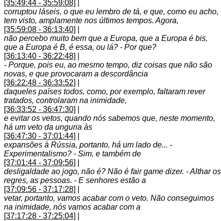
[35:49:44 - 35:59:08]
|
corruptou láseis, o que eu lembro de tá, e que, como eu acho,
tem visto, amplamente nos últimos tempos. Agora,
[35:59:08 - 36:13:40]
|
não percebo muito bem que a Europa, que a Europa é bis,
que a Europa é B, é essa, ou lá? - Por que?
[36:13:40 - 36:22:48]
|
- Porque, pois eu, ao mesmo tempo, diz coisas que não são
novas, e que provocaram a descordância
[36:22:48 - 36:33:52]
|
daqueles países todos, como, por exemplo, faltaram rever
tratados, controlaram na inimidade,
[36:33:52 - 36:47:30]
|
e evitar os vetos, quando nós sabemos que, neste momento,
há um veto da unguria às
[36:47:30 - 37:01:44]
|
expansões à Rússia, portanto, há um lado de... -
Experimentalismo? - Sim, e também de
[37:01:44 - 37:09:56]
|
desligaldade ao jogo, não é? Não é fair game dizer. - Althar os
regres, as pessoas. - E senhores estão a
[37:09:56 - 37:17:28]
|
vetar, portanto, vamos acabar com o veto. Não conseguimos
na inimidade, nós vamos acabar com a
[37:17:28 - 37:25:04]
|