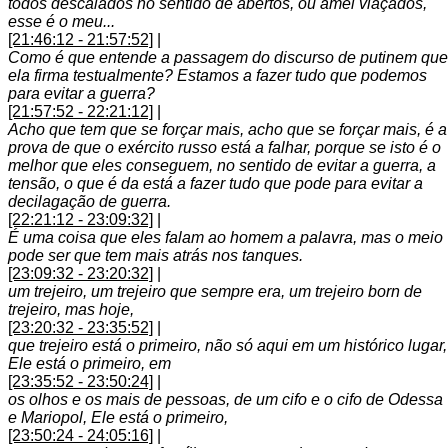
todos descalados no sentido de abertos, ou amei viaçados,
esse é o meu...
[21:46:12 - 21:57:52]
|
Como é que entende a passagem do discurso de putinem que
ela firma testualmente? Estamos a fazer tudo que podemos
para evitar a guerra?
[21:57:52 - 22:21:12]
|
Acho que tem que se forçar mais, acho que se forçar mais, é a
prova de que o exército russo está a falhar, porque se isto é o
melhor que eles conseguem, no sentido de evitar a guerra, a
tensão, o que é da está a fazer tudo que pode para evitar a
decilagação de guerra.
[22:21:12 - 23:09:32]
|
É uma coisa que eles falam ao homem a palavra, mas o meio
pode ser que tem mais atrás nos tanques.
[23:09:32 - 23:20:32]
|
um trejeiro, um trejeiro que sempre era, um trejeiro born de
trejeiro, mas hoje,
[23:20:32 - 23:35:52]
|
que trejeiro está o primeiro, não só aqui em um histórico lugar,
Ele está o primeiro, em
[23:35:52 - 23:50:24]
|
os olhos e os mais de pessoas, de um cifo e o cifo de Odessa
e Mariopol, Ele está o primeiro,
[23:50:24 - 24:05:16]
|