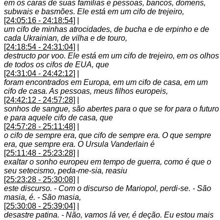
em os caras de suas famílias e pessoas, bancos, domens,
subwais e basmões. Ele está em um cifo de trejeiro,
[24:05:16 - 24:18:54]
|
um cifo de minhas atrocidades, de bucha e de erpinho e de
cada Ukrainian, de vilha e de touro,
[24:18:54 - 24:31:04]
|
destructo por voo. Ele está em um cifo de trejeiro, em os olhos
de todos os cifos de EUA, que
[24:31:04 - 24:42:12]
|
foram encontrados em Europa, em um cifo de casa, em um
cifo de casa. As pessoas, meus filhos europeis,
[24:42:12 - 24:57:28]
|
sonhos de sangue, são abertes para o que se for para o futuro
e para aquele cifo de casa, que
[24:57:28 - 25:11:48]
|
o cifo de sempre era, que cifo de sempre era. O que sempre
era, que sempre era. O Ursula Vanderlain é
[25:11:48 - 25:23:28]
|
exaltar o sonho europeu em tempo de guerra, como é que o
seu setecismo, peda-me-sia, reasiu
[25:23:28 - 25:30:08]
|
este discurso. - Com o discurso de Mariopol, perdi-se. - São
masia, é. - São masia,
[25:30:08 - 25:39:04]
|
desastre patina. - Não, vamos lá ver, é deção. Eu estou mais