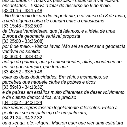
descordaram. - Todas as pessoas. - Estamos a ver ficaram
encantados. - Estava a falar do discurso do 9 de maio.
[33:01:16 - 33:15:48]
|
- No 9 de maio foi um dia importante, o discurso do 8 de maio,
a verá alguma coisa de comum entre o entusiasmo
[33:15:48 - 33:25:00]
|
da Ursula Vanderleian, que já falamos, e a ideia de uma
Europa de geometria variável proposta
[33:25:00 - 33:36:08]
|
por 8 de maio. - Vamos laver. Não sei se quer ser a geometria
variável no sentido
[33:36:08 - 33:48:52]
|
antiga da palavra, que já antecedentes, aliás, aconteceu no
eu, ou por exemplo, que tem que
[33:48:52 - 33:59:48]
|
estar às duas deducidades. Em vários momentos, se
percebeu que naquele clube de pobres e ricos
[33:59:48 - 34:13:32]
|
e de países em estálios muito diferentes de desenvolvimento
e de cultura democrática, era preciso
[34:13:32 - 34:21:24]
|
que várias regras fossem legelamente diferentes. Então a
gente vai ser um palmeço de um palmeiro,
[34:21:24 - 34:32:32]
|
ou a xenga, etc. - Agora, Macron quer que vier uma estrutura