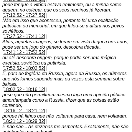
pode ter que a vitória estava emimente, ou a minha sarco-
aguerra no colégar, que os seus meninos já fizeram.
[17:12:52 - 17:27:52]
|
Não era isso que aconteceu, portanto foi uma exaltação
patriótica ou memorial, em que falou-se a altura nos povos
soviéticos.
[17:27:52 - 17:41:12]
|
Aliás, aquelas imagens, se foram em vista daqui a uns anos,
pode ser um jogo do gênero, descobra década,
[17:41:12 - 17:52:52]
|
ou até descobra origem, porque podia ser uma mágica
exerista, soviética ou putinista.
[17:52:52 - 18:02:52]
|
E, para de feglória da Russia, agora da Russia, os números
que nós fomos sabendo mais ou vezes esta semana sobre
baixas,
[18:02:52 - 18:16:12]
|
pese que não permitiriam mesmo faça uma opinião pública
amordançada como a Russia, dizer que as coisas estão
correndo,
[18:16:12 - 18:21:12]
|
porque há filhos que não voltaram para casa, nem voltaram.
[18:21:12 - 18:29:32]
|
E não são... As dezenas me asmentas. Exatamente, não são
quinhentes nesse humil.