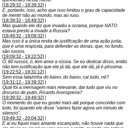
[18:29:32 - 18:39:32]
|
E, portanto, isso, acho que isso limitou o grau de capacidade
de mentir não ao mundo, mas ao ruso.
[18:39:32 - 18:49:32]
|
Mas quando ele diz que invadiu a ocrania, porque NATO
estava presto a invadir a Russia?
[18:49:32 - 19:09:32]
|
Mas isso é a única restia de justificação de uma ação justa,
que é uma resposta, para defender as donas, que, no fundo,
são russos.
[19:09:32 - 19:22:52]
|
Ó, 60 russos, ó, tem amor a rússia. Se eu dedicar disso, então
não tem justificação que ele já dá, que ele dá, já é péssima.
[19:22:52 - 19:31:12]
|
Sem essa latazinha do baixo, do baixo, cai tudo, né?
[19:31:12 - 19:39:32]
|
Qual foi a mensagem mais relevante, dar tudo que viu no
discurso de putin, Ricardo Aronspreira?
[19:39:32 - 19:49:32]
|
O momento do que eu gostei mais até porque concordei com
tudo, foi quando ele disse "vamos fazer agora um minuto de
silencio".
[19:49:32 - 20:04:32]
|
E aí eu fiquei mais amante escançado, não houve nada que