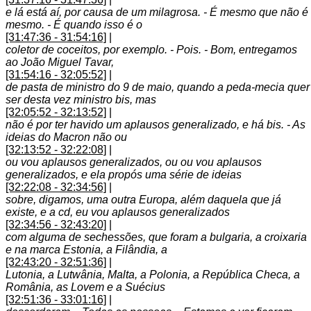
e lá está aí, por causa de um milagrosa. - É mesmo que não é
mesmo. - É quando isso é o
[31:47:36 - 31:54:16]
|
coletor de coceitos, por exemplo. - Pois. - Bom, entregamos
ao João Miguel Tavar,
[31:54:16 - 32:05:52]
|
de pasta de ministro do 9 de maio, quando a peda-mecia quer
ser desta vez ministro bis, mas
[32:05:52 - 32:13:52]
|
não é por ter havido um aplausos generalizado, e há bis. - As
ideias do Macron não ou
[32:13:52 - 32:22:08]
|
ou vou aplausos generalizados, ou ou vou aplausos
generalizados, e ela propós uma série de ideias
[32:22:08 - 32:34:56]
|
sobre, digamos, uma outra Europa, além daquela que já
existe, e a cd, eu vou aplausos generalizados
[32:34:56 - 32:43:20]
|
com alguma de sechessões, que foram a bulgaria, a croixaria
e na marca Estonia, a Filândia, a
[32:43:20 - 32:51:36]
|
Lutonia, a Lutwânia, Malta, a Polonia, a República Checa, a
România, as Lovem e a Suécius
[32:51:36 - 33:01:16]
|