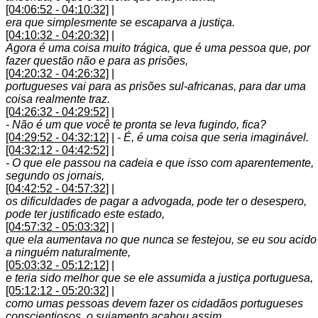
[04:06:52 - 04:10:32]
|
era que simplesmente se escaparva a justiça.
[04:10:32 - 04:20:32]
|
Agora é uma coisa muito trágica, que é uma pessoa que, por
fazer questão não e para as prisões,
[04:20:32 - 04:26:32]
|
portugueses vai para as prisões sul-africanas, para dar uma
coisa realmente traz.
[04:26:32 - 04:29:52]
|
- Não é um que você te pronta se leva fugindo, fica?
[04:29:52 - 04:32:12]
|
- É, é uma coisa que seria imaginável.
[04:32:12 - 04:42:52]
|
- O que ele passou na cadeia e que isso com aparentemente,
segundo os jornais,
[04:42:52 - 04:57:32]
|
os dificuldades de pagar a advogada, pode ter o desespero,
pode ter justificado este estado,
[04:57:32 - 05:03:32]
|
que ela aumentava no que nunca se festejou, se eu sou acido
a ninguém naturalmente,
[05:03:32 - 05:12:12]
|
e teria sido melhor que se ele assumida a justiça portuguesa,
[05:12:12 - 05:20:32]
|
como umas pessoas devem fazer os cidadãos portugueses
conscientiosos, o sujamento acabou assim.