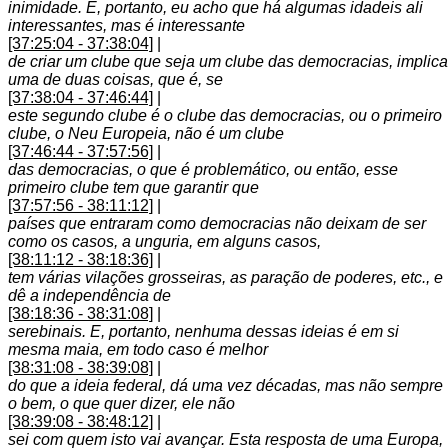
inimidade. E, portanto, eu acho que há algumas idadeis ali
interessantes, mas é interessante
[37:25:04 - 37:38:04]
|
de criar um clube que seja um clube das democracias, implica
uma de duas coisas, que é, se
[37:38:04 - 37:46:44]
|
este segundo clube é o clube das democracias, ou o primeiro
clube, o Neu Europeia, não é um clube
[37:46:44 - 37:57:56]
|
das democracias, o que é problemático, ou então, esse
primeiro clube tem que garantir que
[37:57:56 - 38:11:12]
|
países que entraram como democracias não deixam de ser
como os casos, a unguria, em alguns casos,
[38:11:12 - 38:18:36]
|
tem várias vilações grosseiras, as paração de poderes, etc., e
dê a independência de
[38:18:36 - 38:31:08]
|
serebinais. E, portanto, nenhuma dessas ideias é em si
mesma maia, em todo caso é melhor
[38:31:08 - 38:39:08]
|
do que a ideia federal, dá uma vez décadas, mas não sempre
o bem, o que quer dizer, ele não
[38:39:08 - 38:48:12]
|
sei com quem isto vai avançar. Esta resposta de uma Europa,