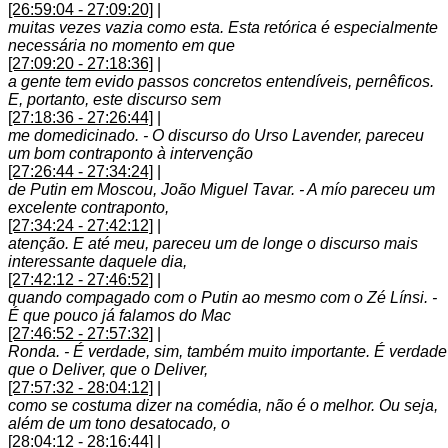
[26:59:04 - 27:09:20]
|
muitas vezes vazia como esta. Esta retórica é especialmente
necessária no momento em que
[27:09:20 - 27:18:36]
|
a gente tem evido passos concretos entendíveis, pernêficos.
E, portanto, este discurso sem
[27:18:36 - 27:26:44]
|
me domedicinado. - O discurso do Urso Lavender, pareceu
um bom contraponto à intervenção
[27:26:44 - 27:34:24]
|
de Putin em Moscou, João Miguel Tavar. - A mío pareceu um
excelente contraponto,
[27:34:24 - 27:42:12]
|
atenção. E até meu, pareceu um de longe o discurso mais
interessante daquele dia,
[27:42:12 - 27:46:52]
|
quando compagado com o Putin ao mesmo com o Zé Línsi. -
É que pouco já falamos do Mac
[27:46:52 - 27:57:32]
|
Ronda. - É verdade, sim, também muito importante. É verdade
que o Deliver, que o Deliver,
[27:57:32 - 28:04:12]
|
como se costuma dizer na comédia, não é o melhor. Ou seja,
além de um tono desatocado, o
[28:04:12 - 28:16:44]
|