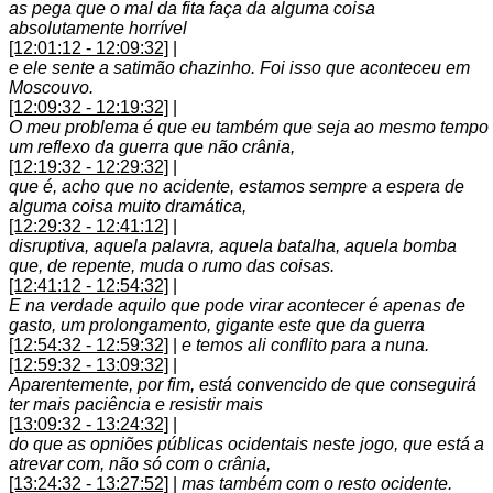
as pega que o mal da fita faça da alguma coisa
absolutamente horrível
[12:01:12 - 12:09:32]
|
e ele sente a satimão chazinho. Foi isso que aconteceu em
Moscouvo.
[12:09:32 - 12:19:32]
|
O meu problema é que eu também que seja ao mesmo tempo
um reflexo da guerra que não crânia,
[12:19:32 - 12:29:32]
|
que é, acho que no acidente, estamos sempre a espera de
alguma coisa muito dramática,
[12:29:32 - 12:41:12]
|
disruptiva, aquela palavra, aquela batalha, aquela bomba
que, de repente, muda o rumo das coisas.
[12:41:12 - 12:54:32]
|
E na verdade aquilo que pode virar acontecer é apenas de
gasto, um prolongamento, gigante este que da guerra
[12:54:32 - 12:59:32]
|
e temos ali conflito para a nuna.
[12:59:32 - 13:09:32]
|
Aparentemente, por fim, está convencido de que conseguirá
ter mais paciência e resistir mais
[13:09:32 - 13:24:32]
|
do que as opniões públicas ocidentais neste jogo, que está a
atrevar com, não só com o crânia,
[13:24:32 - 13:27:52]
|
mas também com o resto ocidente.