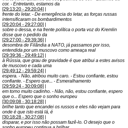
cor. - Entretanto, estamos da
[29:13:20 - 29:20:04]
|
frente do letar. - De emergência do letar, as forças russas
intensificaram os bombardimentos
[29:20:04 - 29:27:00]
|
sobre o dessa, e na frente política o porta voz do Kremlin
disse que o pedido da
[29:27:00 - 29:39:36]
|
desombra de Filândia a NATO, já passamos por isso,
entendida por um muscovo como ameaça real
[29:39:36 - 29:49:12]
|
à Rússia, que grau de gravidade é que atribui a estes avisos
de muscovo e cada uma
[29:49:12 - 29:59:24]
|
espera. - Não, atribou muito caro. - Estou confiante, estou
confiante. - Espero que... - Esmeralhamento
[29:59:24 - 30:09:08]
|
em torno muito cadinho. - Não, não, estou confiante, espero
que o... Espero que o sonho europeu
[30:09:08 - 30:18:28]
|
brilhe tanto que encandei os russos e eles não vejam para
onde é que isto está lá, é
[30:18:28 - 30:27:08]
|
disparar, e por isso não possam fazê-lo. O desejo que o
sonho europeu continua a brilhar,