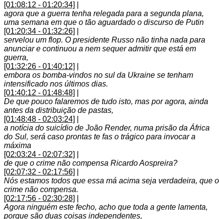
[01:08:12 - 01:20:34]
|
agora que a guerra tenha relegada para a segunda plana,
uma semana em que o tão aguardado o discurso de Putin
[01:20:34 - 01:32:26]
|
servelou um flop. O presidente Russo não tinha nada para
anunciar e continuou a nem sequer admitir que está em
guerra,
[01:32:26 - 01:40:12]
|
embora os bomba-vindos no sul da Ukraine se tenham
intensificado nos últimos dias.
[01:40:12 - 01:48:48]
|
De que pouco falaremos de tudo isto, mas por agora, ainda
antes da distribuição de pastas,
[01:48:48 - 02:03:24]
|
a notícia do suicídio de João Render, numa prisão da África
do Sul, será caso prontas te fas o trágico para invocar a
máxima
[02:03:24 - 02:07:32]
|
de que o crime não compensa Ricardo Aospreira?
[02:07:32 - 02:17:56]
|
Nós estamos todos que essa má acima seja verdadeira, que o
crime não compensa.
[02:17:56 - 02:30:28]
|
Agora ninguém este fecho, acho que toda a gente lamenta,
porque são duas coisas independentes,