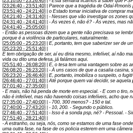
[23:10:00 - 23:26:40]
|
- Esta semana ficamos a saber que PSP
[23:26:40 - 23:51:40]
|
Parece que a tragédia de Odaí-Rmonís p
[23:51:40 - 24:21:40]
|
o Estado tomar iniciativa de comprar mais
[24:21:40 - 24:31:40]
|
- Nesses que vão investigar os zones que
[24:31:40 - 24:41:40]
|
- Às vezes é, não é? - Às vezes, mas não é
[24:41:40 - 25:05:00]
|
- Então as pessoas dizem que a gente não precisava se lembrar
porque é a violência de particulares, naturalmente.
[25:05:00 - 25:23:20]
|
E, portanto, tem que saberizer ser de um
[25:23:20 - 25:51:40]
|
E tem obrigação de ser, aí eu diria mesmo, infelível, aí não 
vida ou dito uma defesa, já falámos aqui.
[25:51:40 - 26:08:20]
|
E, o tesa tem uma vantagem sobre as ar
[26:08:20 - 26:23:20]
|
- À uns casos de que a casalia casina, s
[26:23:20 - 26:46:40]
|
E, portanto, imobiliza o suspeito, o fug
[26:46:40 - 27:01:40]
|
Até porque quem vai decidir, se aquela p
[27:01:40 - 27:35:00]
|
- E mais, não há penda de morte em especial. - E com o tiro, n
não é infelível, mas não havendo coisas infelíveis, acho que n
[27:35:00 - 27:40:00]
|
- 700, 300 menos? - 150 e tal.
[27:40:00 - 27:43:20]
|
- 10, 200. - Segundo o público.
[27:46:40 - 27:51:40]
|
- Isso é a sonda psp, né? - Pessoal. - S
[27:51:40 - 28:21:40]
|
- A estranho, ou seja, nós, como se estamos de uma fase onde,
uma outra fase, na fase de os policia esterem em uma câmera