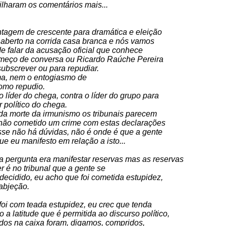
ilharam os comentários mais...
ntagem de crescente para dramática e eleição
m aberto na corrida casa branca e nós vamos
e falar da acusação oficial que conhece
meço de conversa ou Ricardo Raúche Pereira
subscrever ou para repudiar.
a, nem o entogiasmo de
omo repudio.
 líder do chega, contra o líder do grupo para
 político do chega.
da morte da irmunismo os tribunais parecem
u não cometido um crime com estas declarações
sse não há dúvidas, não é onde é que a gente
ue eu manifesto em relação a isto...
ra pergunta era manifestar reservas mas as reservas
r é no tribunal que a gente se
 decidido, eu acho que foi cometida estupidez,
abjeção.
 foi com teada estupidez, eu crec que tenda
a latitude que é permitida ao discurso político,
idos na caixa foram, digamos, compridos,