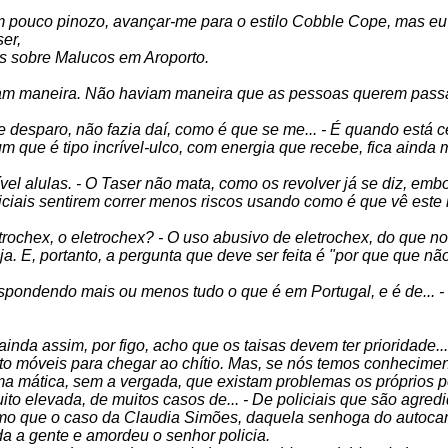
 pouco pinozo, avançar-me para o estilo Cobble Cope, mas eu 
er,
eis sobre Malucos em Aroporto.
viam maneira. Não haviam maneira que as pessoas querem pass
 desparo, não fazia daí, como é que se me... - É quando está ce
um que é tipo incrível-ulco, com energia que recebe, fica ainda m
vel alulas. - O Taser não mata, como os revolver já se diz, em
iciais sentirem correr menos riscos usando como é que vê este 
etrochex, o eletrochex? - O uso abusivo de eletrochex, do que no
ja. E, portanto, a pergunta que deve ser feita é "por que que nã
 respondendo mais ou menos tudo o que é em Portugal, e é de... - 
 ainda assim, por figo, acho que os taisas devem ter prioridade..
alto móveis para chegar ao chítio. Mas, se nós temos conhecime
uma mática, sem a vergada, que existam problemas os próprios p
o elevada, de muitos casos de... - De policiais que são agredi
o que o caso da Claudia Simões, daquela senhoga do autocar, q
oda a gente e amordeu o senhor policia.