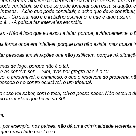
 terá menos, atualmente menos de 300 armas dessas armas de l
ode contribuir, se é que se pode formular com essa situação, e
 tasas. - Acho que pode contribuir, e acho que deve contribuir, po
... - Ou seja, não é o trabalho escritório, é que é algo assim.
... - A polícia faz intervales escritóis.
. - Não é isso que eu estou a falar, porque, evidentemente, o 
a forma onde era infelível, porque isso não existe, mas quase in
matar pessoas em situações que não justificam, porque há situa
mas de fogo, porque não é o tal.
e as contém ser... - Sim, mas por gregra não é o tal.
itivo, o presumível, o criminoso, o que o resolvem do problema n
essoa é no centro ocultável, é um tribunal.
o caso vai saber, com o tesa, talvez possa saber. Não estou a di
ão fazia ideia que havia só 300.
im.
 por exemplo, nos países, não dá uma criminalidade violenta e 
 que grava tudo que fazem.