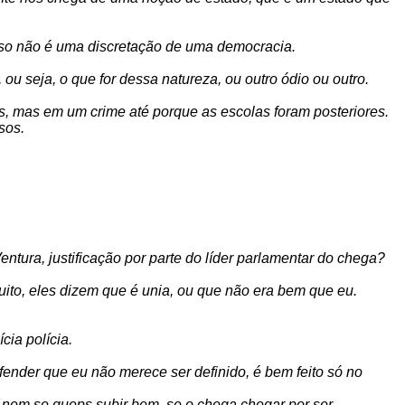
isso não é uma discretação de uma democracia.
 ou seja, o que for dessa natureza, ou outro ódio ou outro.
las, mas em um crime até porque as escolas foram posteriores.
sos.
ntura, justificação por parte do líder parlamentar do chega?
uito, eles dizem que é unia, ou que não era bem que eu.
cia polícia.
ifender que eu não merece ser definido, é bem feito só no
a nem se queps subir bem, se o chega chegar por ser.