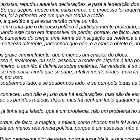
taxistas, repudriu aquelas declarações, e para a federação dos
Só que depois, houve uma caixa crime, e o processo foi arquiva
m, foi a primeira vez em que ele tenha a razão.
 a questão é que essa versão crime ou não.
do em conta que o discurso político é particularmente protegido,
quando este caso era impossível de perder, porque, de facto, a
rês aumentos do chega, uma forma de instigação da violência e 
natureza diferente, parecendo que não, e a mais a objeto é, no 
os grave criminalmente, que é menos um emletor do bloco.
ssa é, realmente, ou seja, associar a morte de alguém à luta po
imeiro, o opinião é definitiva sobre matérias. Na verdade, é só
 é só uma coisa ainda que se sabe, relativamente pouco, para ter
, por isso.
 soubermos tudo, e se soubermos tudo, e se puri-pots todas as 
aconteceu, isso não é justo que há esclarações, mas são de escl
ue os partidos radicais dizem, mas há nenhum facto qualquer qu
u já tinha aqui falado, que é um problema, não um problema n
orque, de facto, a mágica, a míaca, como chocou mais foi a do 
stá em menos relevância política, porque é um assessor, não é
 Pinto parece-me pior de todas, porque essa ideia, a que ocor