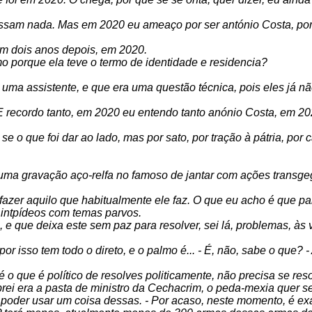
am nada. Mas em 2020 eu ameaço por ser antónio Costa, porqu
 em dois anos depois, em 2020.
o porque ela teve o termo de identidade e residencia?
e uma assistente, e que era uma questão técnica, pois eles já n
 recordo tanto, em 2020 eu entendo tanto anónio Costa, em 20
i se o que foi dar ao lado, mas por sato, por tração à pátria, po
ma gravação aço-relfa no famoso de jantar com ações transgegr
a fazer aquilo que habitualmente ele faz. O que eu acho é que 
 intpídeos com temas parvos.
ga, e que deixa este sem paz para resolver, sei lá, problemas, à
 isso tem todo o direto, e o palmo é... - É, não, sabe o que? -
é o que é político de resolves politicamente, não precisa se res
ei era a pasta de ministro da Cechacrim, o peda-mexia quer ser
poder usar um coisa dessas. - Por acaso, neste momento, é exa