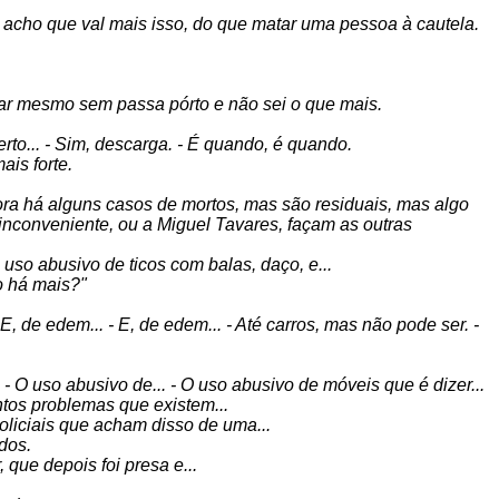
acho que val mais isso, do que matar uma pessoa à cautela.
ar mesmo sem passa pórto e não sei o que mais.
rto... - Sim, descarga. - É quando, é quando.
ais forte.
bora há alguns casos de mortos, mas são residuais, mas algo
inconveniente, ou a Miguel Tavares, façam as outras
 uso abusivo de ticos com balas, daço, e...
o há mais?"
E, de edem... - E, de edem... - Até carros, mas não pode ser. -
. - O uso abusivo de... - O uso abusivo de móveis que é dizer...
ntos problemas que existem...
oliciais que acham disso de uma...
dos.
ue depois foi presa e...