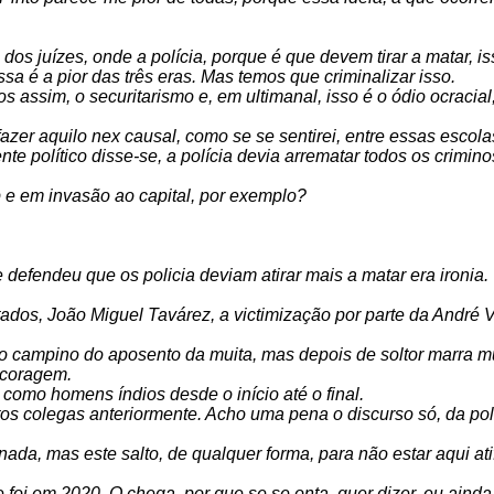
os juízes, onde a polícia, porque é que devem tirar a matar, 
sa é a pior das três eras. Mas temos que criminalizar isso.
assim, o securitarismo e, em ultimanal, isso é o ódio ocracial,
fazer aquilo nex causal, como se se sentirei, entre essas esco
te político disse-se, a polícia devia arrematar todos os crimino
 em invasão ao capital, por exemplo?
 defendeu que os policia deviam atirar mais a matar era ironia.
tados, João Miguel Tavárez, a victimização por parte da André Ve
m o campino do aposento da muita, mas depois de soltor marra m
 coragem.
 como homens índios desde o início até o final.
tos colegas anteriormente. Acho uma pena o discurso só, da polí
nada, mas este salto, de qualquer forma, para não estar aqui at
e foi em 2020. O chega, por que se se onta, quer dizer, eu aind