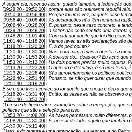
A seguir ela, rependo assim, guiado também, a federação dos 
[09:28:20 - 09:50:00]
|
porque elas são realmente repudiáveis. 
[09:50:00 - 09:56:40]
|
Porque foi uma vez, naquele caso també
[09:56:40 - 10:06:40]
|
As declarações não têm nenhuma razão,
[10:06:40 - 10:28:20]
|
E, portanto, neste caso concreto, e ten
[10:28:20 - 10:48:20]
|
a sofrer não certo sentido uma derrota 
[10:48:20 - 11:01:40]
|
Com cidador aquilo que foi dito pelos t
[11:01:40 - 11:18:20]
|
Vamos laver, as três declarações são de 
[11:18:20 - 11:20:00]
|
É, a de pedropinto?
[11:20:00 - 11:30:00]
|
Não, para mim a mais a objeto é a men
[11:30:00 - 11:53:20]
|
A doa-sor do... doas-sor? Eu acho que e
[11:53:20 - 12:13:20]
|
Há dois pontos previos muito capitos. Pr
[12:13:20 - 12:23:20]
|
O opinião é definitiva, é só uma terria,
[12:23:20 - 12:26:40]
|
São aproveitamente os políticos políticos
[12:26:40 - 12:51:40]
|
Portanto, se não quer dizer que quando
[12:51:40 - 13:18:20]
|
E se o que tiver acontecido for aquilo que chega e deixa que 
[13:18:20 - 13:31:40]
|
Então, às vezes eu não se obscrevo o q
[13:31:40 - 13:53:20]
|
O cresce de típico são esclarações sobre a emigração, que e
políticas que são a seleção para isso.
[13:53:20 - 14:08:20]
|
As fravas permissam muito diferentes, p
[14:08:20 - 14:30:00]
|
É, apesar de tudo, aquilo que também e
[14:30:00 - 15:11:40]
|
Claro, a doventura é uma provocação, a aventura, a do Pedro