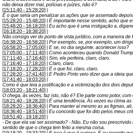
não deixa dizer mal, polícias e juízes, não é?
[15:11:40 - 15:28:20]
|
É o que seria um penalizar as ações que se assemado depois d
[15:28:20 - 15:48:20]
|
É importante nesse sentido, acho que es
[15:48:20 - 16:18:20]
|
Eu acho que é uma instigação a, digamos 
[16:18:20 - 16:38:20]
|
Não consigo ver do ponto de vista jurídico, com a maneira de 
[16:38:20 - 16:58:20]
|
Por exemplo, se, por exemplo, um dirigen
[16:58:20 - 17:05:00]
|
E se, no dia seguinte, acontecer isso?
[17:05:00 - 17:11:40]
|
Como aconteceu quando Donald Trump e
[17:11:40 - 17:16:40]
|
Sim, ele perfeira, claro, claro.
[17:16:40 - 17:18:20]
|
Claro, claro.
[17:18:20 - 17:28:20]
|
É o que foi, claro, claro.
[17:28:20 - 17:41:40]
|
E Pedro Pinto veio dizer que a ideia que
[17:41:40 - 18:03:20]
|
Como é que leia a justificação e a victimização dos dois depu
[18:03:20 - 18:21:40]
|
O chega, às vezes, faz isto, não é? Ele parte como potor, co
[18:21:40 - 18:28:20]
|
É uma tendência. Às vezes eu clima as
[18:28:20 - 18:36:40]
|
Para manter aí mesmo as as figmas, ali,
[18:36:40 - 18:51:40]
|
Eu concordo que foi dito pelos meus cri
[18:51:40 - 19:18:20]
|
- De que ela vai ser assimado? - Não. Eu não sou prescrivido 
sentido de que o chega tem feito a mesma coisa.
[19:18:20 - 19:33:20]
|
E isso é que é curioso. E eu recordo qu