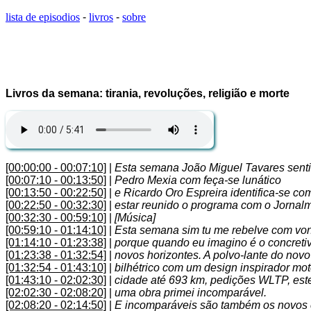
lista de episodios
-
livros
-
sobre
Livros da semana: tirania, revoluções, religião e morte
[00:00:00 - 00:07:10]
|
Esta semana João Miguel Tavares sent
[00:07:10 - 00:13:50]
|
Pedro Mexia com feça-se lunático
[00:13:50 - 00:22:50]
|
e Ricardo Oro Espreira identifica-se co
[00:22:50 - 00:32:30]
|
estar reunido o programa com o Jornal
[00:32:30 - 00:59:10]
|
[Música]
[00:59:10 - 01:14:10]
|
Esta semana sim tu me rebelve com von
[01:14:10 - 01:23:38]
|
porque quando eu imagino é o concretiv
[01:23:38 - 01:32:54]
|
novos horizontes. A polvo-lante do no
[01:32:54 - 01:43:10]
|
bilhétrico com um design inspirador mo
[01:43:10 - 02:02:30]
|
cidade até 693 km, pedições WLTP, est
[02:02:30 - 02:08:20]
|
uma obra primei incomparável.
[02:08:20 - 02:14:50]
|
E incomparáveis são também os novos 