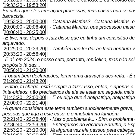
[19:33:20 - 19:53:20]
|
Eu acho que eles ameaçam processas, mas coisas não se pass
barracista.
[19:53:20 - 20:00:00]
|
- Catarina Martins? - Catarina Martins,
[20:00:00 - 20:06:40]
|
- Catarina Martins, que processou mesm
[20:06:40 - 20:25:00]
|
- É tive, mas depois o juiz disse que eu tinha um consistido d
arquivado.
[20:25:00 - 20:33:20]
|
- Também não foi dar ao lado nenhum. E
[20:33:20 - 20:56:40]
|
- E aí, em 2024, o nosso crito, portanto, república, mas não se
propósito lá das...
[20:56:40 - 21:20:00]
|
- Fouam bem declarações, foram uma gravação aço-relfa. - É u
[21:20:00 - 21:43:20]
|
- Então, tu chega, está sempre a fazer isso, então, e apenas 
tinta-pídeos, não precisamos de ele se estar em seguida mais
[21:43:20 - 22:00:00]
|
- E eu diga que é antipatriga, antipatri
[22:00:00 - 22:21:40]
|
- A quem considera este tema também subcientemente grave, por
pessoas que liga a este caso, e o imobulriário também.
[22:21:40 - 22:36:40]
|
- Mas o problema é... - Sim, o problema 
[22:36:40 - 22:53:20]
|
- Entregamos ao Ricardo Barulho, o Espr
[22:53:20 - 23:10:00]
|
Já alguma vez ele passou pela cabeça, 