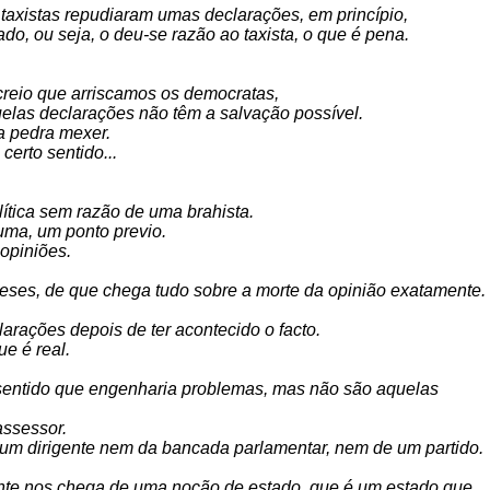
 taxistas repudiaram umas declarações, em princípio,
do, ou seja, o deu-se razão ao taxista, o que é pena.
 creio que arriscamos os democratas,
quelas declarações não têm a salvação possível.
a pedra mexer.
certo sentido...
lítica sem razão de uma brahista.
 uma, um ponto previo.
 opiniões.
teses, de que chega tudo sobre a morte da opinião exatamente.
arações depois de ter acontecido o facto.
e é real.
o sentido que engenharia problemas, mas não são aquelas
assessor.
 um dirigente nem da bancada parlamentar, nem de um partido.
rente nos chega de uma noção de estado, que é um estado que