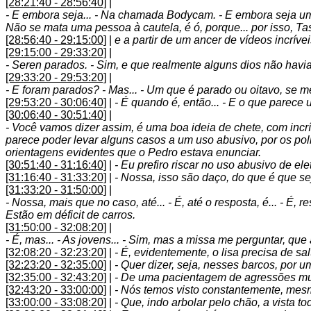
[28:21:40 - 28:56:40]
|
- E embora seja... - Na chamada Bodycam. - E embora seja um
Não se mata uma pessoa à cautela, é ó, porque... por isso, Tas
[28:56:40 - 29:15:00]
|
e a partir de um ancer de vídeos incrív
[29:15:00 - 29:33:20]
|
- Seren parados. - Sim, e que realmente alguns dios não ha
[29:33:20 - 29:53:20]
|
- E foram parados? - Mas... - Um que é parado ou oitavo, se me
[29:53:20 - 30:06:40]
|
- É quando é, então... - E o que parece 
[30:06:40 - 30:51:40]
|
- Você vamos dizer assim, é uma boa ideia de chete, com incrí
parece poder levar alguns casos a um uso abusivo, por os pol
orientagens evidentes que o Pedro estava enunciar.
[30:51:40 - 31:16:40]
|
- Eu prefiro riscar no uso abusivo de el
[31:16:40 - 31:33:20]
|
- Nossa, isso são daço, do que é que se
[31:33:20 - 31:50:00]
|
- Nossa, mais que no caso, até... - É, até o resposta, é... - É,
Estão em déficit de carros.
[31:50:00 - 32:08:20]
|
- É, mas... - As jovens... - Sim, mas a missa me perguntar, que
[32:08:20 - 32:23:20]
|
- É, evidentemente, o lisa precisa de s
[32:23:20 - 32:35:00]
|
- Quer dizer, seja, nesses barcos, por 
[32:35:00 - 32:43:20]
|
- De uma pacientagem de agressões muit
[32:43:20 - 33:00:00]
|
- Nós temos visto constantemente, mesm
[33:00:00 - 33:08:20]
|
- Que, indo arbolar pelo chão, a vista t