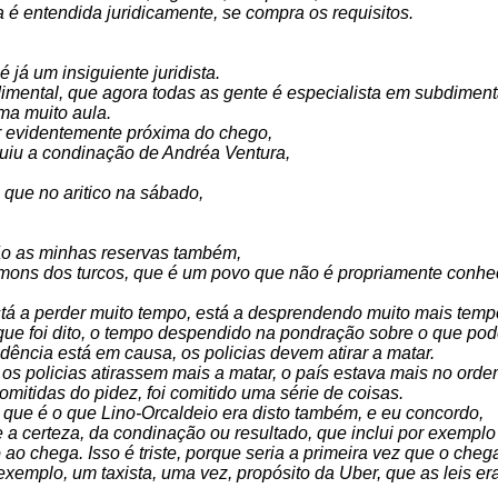
a é entendida juridicamente, se compra os requisitos.
é já um insiguiente juridista.
imental, que agora todas as gente é especialista em subdiment
uma muito aula.
ser evidentemente próxima do chego,
eguiu a condinação de Andréa Ventura,
 que no aritico na sábado,
ão as minhas reservas também,
emons dos turcos, que é um povo que não é propriamente conhe
stá a perder muito tempo, está a desprendendo muito mais tempo
o que foi dito, o tempo despendido na pondração sobre o que pode
ência está em causa, os policias devem atirar a matar.
se os policias atirassem mais a matar, o país estava mais no orde
omitidas do pidez, foi comitido uma série de coisas.
 que é o que Lino-Orcaldeio era disto também, e eu concordo,
e a certeza, da condinação ou resultado, que inclui por exempl
ao chega. Isso é triste, porque seria a primeira vez que o cheg
emplo, um taxista, uma vez, propósito da Uber, que as leis er