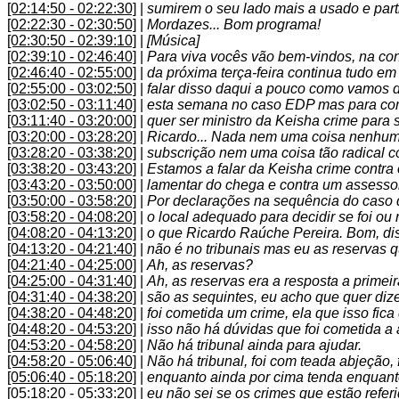
[02:14:50 - 02:22:30]
|
sumirem o seu lado mais a usado e part
[02:22:30 - 02:30:50]
|
Mordazes... Bom programa!
[02:30:50 - 02:39:10]
|
[Música]
[02:39:10 - 02:46:40]
|
Para viva vocês vão bem-vindos, na co
[02:46:40 - 02:55:00]
|
da próxima terça-feira continua tudo e
[02:55:00 - 03:02:50]
|
falar disso daqui a pouco como vamos d
[03:02:50 - 03:11:40]
|
esta semana no caso EDP mas para co
[03:11:40 - 03:20:00]
|
quer ser ministro da Keisha crime para 
[03:20:00 - 03:28:20]
|
Ricardo... Nada nem uma coisa nenhum
[03:28:20 - 03:38:20]
|
subscrição nem uma coisa tão radical c
[03:38:20 - 03:43:20]
|
Estamos a falar da Keisha crime contra o
[03:43:20 - 03:50:00]
|
lamentar do chega e contra um assessor
[03:50:00 - 03:58:20]
|
Por declarações na sequência do caso 
[03:58:20 - 04:08:20]
|
o local adequado para decidir se foi o
[04:08:20 - 04:13:20]
|
o que Ricardo Raúche Pereira. Bom, di
[04:13:20 - 04:21:40]
|
não é no tribunais mas eu as reservas q
[04:21:40 - 04:25:00]
|
Ah, as reservas?
[04:25:00 - 04:31:40]
|
Ah, as reservas era a resposta a primei
[04:31:40 - 04:38:20]
|
são as sequintes, eu acho que quer dize
[04:38:20 - 04:48:20]
|
foi cometida um crime, ela que isso fica
[04:48:20 - 04:53:20]
|
isso não há dúvidas que foi cometida a 
[04:53:20 - 04:58:20]
|
Não há tribunal ainda para ajudar.
[04:58:20 - 05:06:40]
|
Não há tribunal, foi com teada abjeção,
[05:06:40 - 05:18:20]
|
enquanto ainda por cima tenda enquanto 
[05:18:20 - 05:33:20]
|
eu não sei se os crimes que estão refer