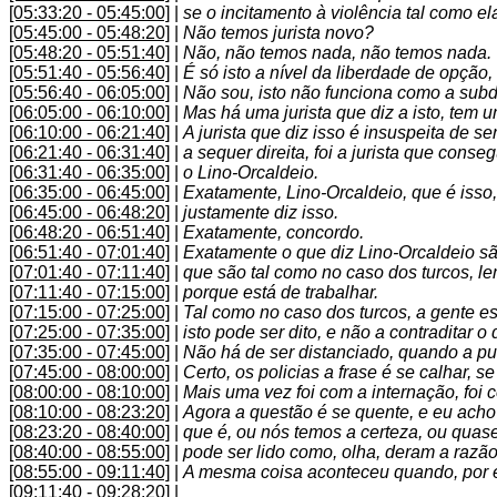
[05:33:20 - 05:45:00]
|
se o incitamento à violência tal como el
[05:45:00 - 05:48:20]
|
Não temos jurista novo?
[05:48:20 - 05:51:40]
|
Não, não temos nada, não temos nada.
[05:51:40 - 05:56:40]
|
É só isto a nível da liberdade de opção, 
[05:56:40 - 06:05:00]
|
Não sou, isto não funciona como a subd
[06:05:00 - 06:10:00]
|
Mas há uma jurista que diz a isto, tem 
[06:10:00 - 06:21:40]
|
A jurista que diz isso é insuspeita de 
[06:21:40 - 06:31:40]
|
a sequer direita, foi a jurista que cons
[06:31:40 - 06:35:00]
|
o Lino-Orcaldeio.
[06:35:00 - 06:45:00]
|
Exatamente, Lino-Orcaldeio, que é isso,
[06:45:00 - 06:48:20]
|
justamente diz isso.
[06:48:20 - 06:51:40]
|
Exatamente, concordo.
[06:51:40 - 07:01:40]
|
Exatamente o que diz Lino-Orcaldeio s
[07:01:40 - 07:11:40]
|
que são tal como no caso dos turcos, l
[07:11:40 - 07:15:00]
|
porque está de trabalhar.
[07:15:00 - 07:25:00]
|
Tal como no caso dos turcos, a gente e
[07:25:00 - 07:35:00]
|
isto pode ser dito, e não a contraditar 
[07:35:00 - 07:45:00]
|
Não há de ser distanciado, quando a pud
[07:45:00 - 08:00:00]
|
Certo, os policias a frase é se calhar, 
[08:00:00 - 08:10:00]
|
Mais uma vez foi com a internação, foi c
[08:10:00 - 08:23:20]
|
Agora a questão é se quente, e eu acho
[08:23:20 - 08:40:00]
|
que é, ou nós temos a certeza, ou quas
[08:40:00 - 08:55:00]
|
pode ser lido como, olha, deram a razão 
[08:55:00 - 09:11:40]
|
A mesma coisa aconteceu quando, por ex
[09:11:40 - 09:28:20]
|