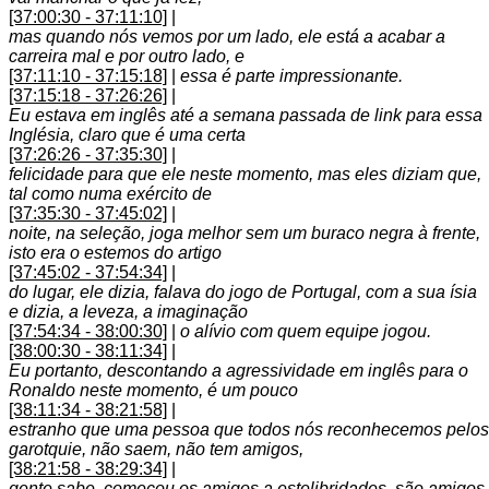
[37:00:30 - 37:11:10]
|
mas quando nós vemos por um lado, ele está a acabar a
carreira mal e por outro lado, e
[37:11:10 - 37:15:18]
|
essa é parte impressionante.
[37:15:18 - 37:26:26]
|
Eu estava em inglês até a semana passada de link para essa
Inglésia, claro que é uma certa
[37:26:26 - 37:35:30]
|
felicidade para que ele neste momento, mas eles diziam que,
tal como numa exército de
[37:35:30 - 37:45:02]
|
noite, na seleção, joga melhor sem um buraco negra à frente,
isto era o estemos do artigo
[37:45:02 - 37:54:34]
|
do lugar, ele dizia, falava do jogo de Portugal, com a sua ísia
e dizia, a leveza, a imaginação
[37:54:34 - 38:00:30]
|
o alívio com quem equipe jogou.
[38:00:30 - 38:11:34]
|
Eu portanto, descontando a agressividade em inglês para o
Ronaldo neste momento, é um pouco
[38:11:34 - 38:21:58]
|
estranho que uma pessoa que todos nós reconhecemos pelos
garotquie, não saem, não tem amigos,
[38:21:58 - 38:29:34]
|
gente sabe, começou os amigos a estelibridades, são amigos