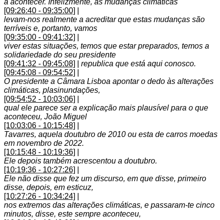
a acontecer. Infelizmente, as mudanças climáticas
[09:26:40 - 09:35:00]
|
levam-nos realmente a acreditar que estas mudanças são
terríveis e, portanto, vamos
[09:35:00 - 09:41:32]
|
viver estas situações, temos que estar preparados, temos a
solidariedade do seu presidente
[09:41:32 - 09:45:08]
|
republica que está aqui conosco.
[09:45:08 - 09:54:52]
|
O presidente a Câmara Lisboa apontar o dedo às alterações
climáticas, plasinundações,
[09:54:52 - 10:03:06]
|
qual ele parece ser a explicação mais plausível para o que
aconteceu, João Miguel
[10:03:06 - 10:15:48]
|
Tavarres, aquela doutubro de 2010 ou esta de carros moedas
em novembro de 2022.
[10:15:48 - 10:19:36]
|
Ele depois também acrescentou a doutubro.
[10:19:36 - 10:27:26]
|
Ele não disse que fez um discurso, em que disse, primeiro
disse, depois, em esticuz,
[10:27:26 - 10:34:24]
|
nos extremos das alterações climáticas, e passaram-te cinco
minutos, disse, este sempre aconteceu,