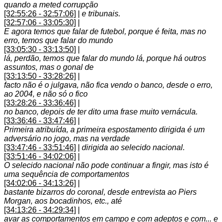
quando a meted corrupção
[32:55:26 - 32:57:06]
|
e tribunais.
[32:57:06 - 33:05:30]
|
E agora temos que falar de futebol, porque é feita, mas no
erro, temos que falar do mundo
[33:05:30 - 33:13:50]
|
lá, perdão, temos que falar do mundo lá, porque há outros
assuntos, mas o gonal de
[33:13:50 - 33:28:26]
|
facto não é o julgava, não fica vendo o banco, desde o erro,
ao 2004, e não só o fico
[33:28:26 - 33:36:46]
|
no banco, depois de ter dito uma frase muito vernácula.
[33:36:46 - 33:47:46]
|
Primeira atribuída, a primeira espostamento dirigida é um
adversário no jogo, mas na verdade
[33:47:46 - 33:51:46]
|
dirigida ao selecido nacional.
[33:51:46 - 34:02:06]
|
O selecido nacional não pode continuar a fingir, mas isto é
uma sequência de comportamentos
[34:02:06 - 34:13:26]
|
bastante bizarros do coronal, desde entrevista ao Piers
Morgan, aos bocadinhos, etc., até
[34:13:26 - 34:29:34]
|
avar as comportamentos em campo e com adeptos e com... e