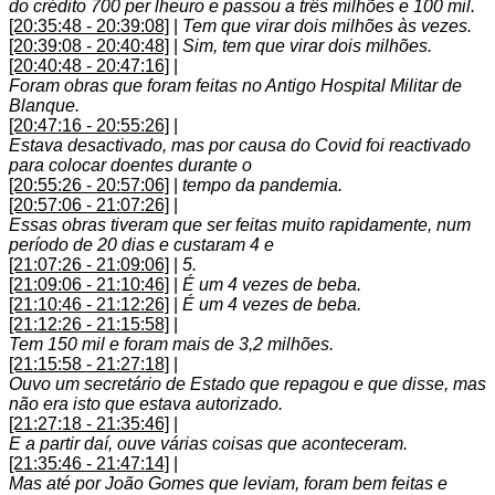
do crédito 700 per lheuro e passou a três milhões e 100 mil.
[20:35:48 - 20:39:08]
|
Tem que virar dois milhões às vezes.
[20:39:08 - 20:40:48]
|
Sim, tem que virar dois milhões.
[20:40:48 - 20:47:16]
|
Foram obras que foram feitas no Antigo Hospital Militar de
Blanque.
[20:47:16 - 20:55:26]
|
Estava desactivado, mas por causa do Covid foi reactivado
para colocar doentes durante o
[20:55:26 - 20:57:06]
|
tempo da pandemia.
[20:57:06 - 21:07:26]
|
Essas obras tiveram que ser feitas muito rapidamente, num
período de 20 dias e custaram 4 e
[21:07:26 - 21:09:06]
|
5.
[21:09:06 - 21:10:46]
|
É um 4 vezes de beba.
[21:10:46 - 21:12:26]
|
É um 4 vezes de beba.
[21:12:26 - 21:15:58]
|
Tem 150 mil e foram mais de 3,2 milhões.
[21:15:58 - 21:27:18]
|
Ouvo um secretário de Estado que repagou e que disse, mas
não era isto que estava autorizado.
[21:27:18 - 21:35:46]
|
E a partir daí, ouve várias coisas que aconteceram.
[21:35:46 - 21:47:14]
|
Mas até por João Gomes que leviam, foram bem feitas e