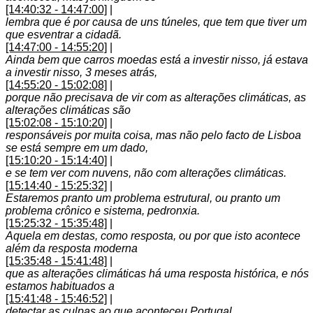
[14:40:32 - 14:47:00]
|
lembra que é por causa de uns túneles, que tem que tiver um
que esventrar a cidadã.
[14:47:00 - 14:55:20]
|
Ainda bem que carros moedas está a investir nisso, já estava
a investir nisso, 3 meses atrás,
[14:55:20 - 15:02:08]
|
porque não precisava de vir com as alterações climáticas, as
alterações climáticas são
[15:02:08 - 15:10:20]
|
responsáveis por muita coisa, mas não pelo facto de Lisboa
se está sempre em um dado,
[15:10:20 - 15:14:40]
|
e se tem ver com nuvens, não com alterações climáticas.
[15:14:40 - 15:25:32]
|
Estaremos pranto um problema estrutural, ou pranto um
problema crônico e sistema, pedronxia.
[15:25:32 - 15:35:48]
|
Aquela em destas, como resposta, ou por que isto acontece
além da resposta moderna
[15:35:48 - 15:41:48]
|
que as alterações climáticas há uma resposta histórica, e nós
estamos habituados a
[15:41:48 - 15:46:52]
|
detectar as culpas ao que aconteceu Portugal.