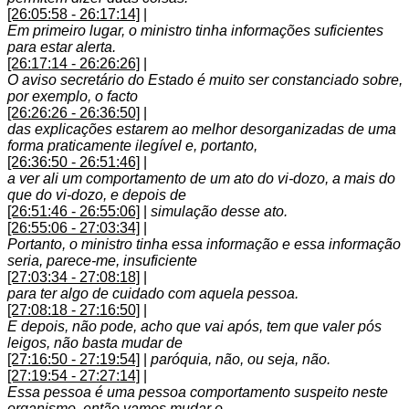
[26:05:58 - 26:17:14]
|
Em primeiro lugar, o ministro tinha informações suficientes
para estar alerta.
[26:17:14 - 26:26:26]
|
O aviso secretário do Estado é muito ser constanciado sobre,
por exemplo, o facto
[26:26:26 - 26:36:50]
|
das explicações estarem ao melhor desorganizadas de uma
forma praticamente ilegível e, portanto,
[26:36:50 - 26:51:46]
|
a ver ali um comportamento de um ato do vi-dozo, a mais do
que do vi-dozo, e depois de
[26:51:46 - 26:55:06]
|
simulação desse ato.
[26:55:06 - 27:03:34]
|
Portanto, o ministro tinha essa informação e essa informação
seria, parece-me, insuficiente
[27:03:34 - 27:08:18]
|
para ter algo de cuidado com aquela pessoa.
[27:08:18 - 27:16:50]
|
E depois, não pode, acho que vai após, tem que valer pós
leigos, não basta mudar de
[27:16:50 - 27:19:54]
|
paróquia, não, ou seja, não.
[27:19:54 - 27:27:14]
|
Essa pessoa é uma pessoa comportamento suspeito neste
organismo, então vamos mudar o