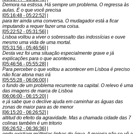
Demora na estissa. Há sempre um problema. O regressa às
aulas. É o que você precisa
[05:16:48 - 05:22:52]
|
para ter ainda uma conversa. O mudagador está a ficar
imputando a requer fazer uma coisa.
[05:22:52 - 05:31:56]
|
Lisboa voltou a viver o sobressalto das indossícias e ouve
mesmo uma vida de uma mortal.
[05:31:56 - 05:46:56]
|
Desta vez foi uma situação especialmente grave e já
explicações para o que aconteceu.
[05:46:56 - 05:55:28]
|
Para perceber o que voltou a acontecer em Lisboa é preciso
não ficar atona mas irá
[05:55:28 - 06:06:00]
|
o fundo de um problema recurrente na capital. O relevo é uma
das imagens de marca de Lisboa
[06:06:00 - 06:15:20]
|
e já sabe que o declive ajuda em caminhar as águas das
zonas de maior para as de menor
[06:15:20 - 06:26:52]
|
altitud do efeito da agravidade. Mas a chamada cidade das 7
colinas também é um tritorio
[06:26:52 - 06:36:36]
|
onde existiam múltiplas linhas de água. A maioria não se vê a