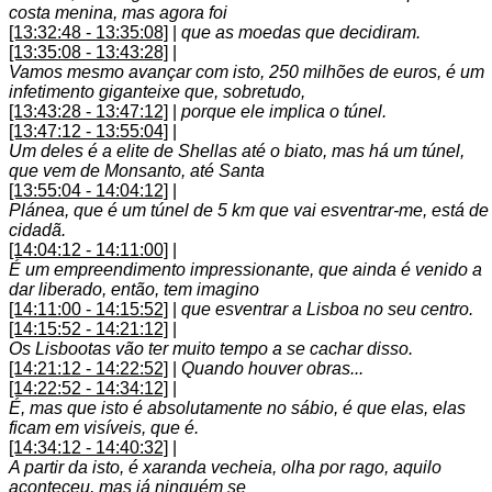
costa menina, mas agora foi
[13:32:48 - 13:35:08]
|
que as moedas que decidiram.
[13:35:08 - 13:43:28]
|
Vamos mesmo avançar com isto, 250 milhões de euros, é um
infetimento giganteixe que, sobretudo,
[13:43:28 - 13:47:12]
|
porque ele implica o túnel.
[13:47:12 - 13:55:04]
|
Um deles é a elite de Shellas até o biato, mas há um túnel,
que vem de Monsanto, até Santa
[13:55:04 - 14:04:12]
|
Plánea, que é um túnel de 5 km que vai esventrar-me, está de
cidadã.
[14:04:12 - 14:11:00]
|
É um empreendimento impressionante, que ainda é venido a
dar liberado, então, tem imagino
[14:11:00 - 14:15:52]
|
que esventrar a Lisboa no seu centro.
[14:15:52 - 14:21:12]
|
Os Lisbootas vão ter muito tempo a se cachar disso.
[14:21:12 - 14:22:52]
|
Quando houver obras...
[14:22:52 - 14:34:12]
|
É, mas que isto é absolutamente no sábio, é que elas, elas
ficam em visíveis, que é.
[14:34:12 - 14:40:32]
|
A partir da isto, é xaranda vecheia, olha por rago, aquilo
aconteceu, mas já ninguém se