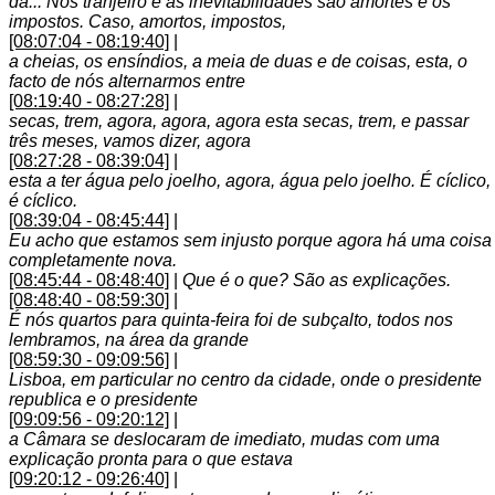
da... Nos tranjeiro e as inevitabilidades são amortes e os
impostos. Caso, amortos, impostos,
[08:07:04 - 08:19:40]
|
a cheias, os ensíndios, a meia de duas e de coisas, esta, o
facto de nós alternarmos entre
[08:19:40 - 08:27:28]
|
secas, trem, agora, agora, agora esta secas, trem, e passar
três meses, vamos dizer, agora
[08:27:28 - 08:39:04]
|
esta a ter água pelo joelho, agora, água pelo joelho. É cíclico,
é cíclico.
[08:39:04 - 08:45:44]
|
Eu acho que estamos sem injusto porque agora há uma coisa
completamente nova.
[08:45:44 - 08:48:40]
|
Que é o que? São as explicações.
[08:48:40 - 08:59:30]
|
É nós quartos para quinta-feira foi de subçalto, todos nos
lembramos, na área da grande
[08:59:30 - 09:09:56]
|
Lisboa, em particular no centro da cidade, onde o presidente
republica e o presidente
[09:09:56 - 09:20:12]
|
a Câmara se deslocaram de imediato, mudas com uma
explicação pronta para o que estava
[09:20:12 - 09:26:40]
|