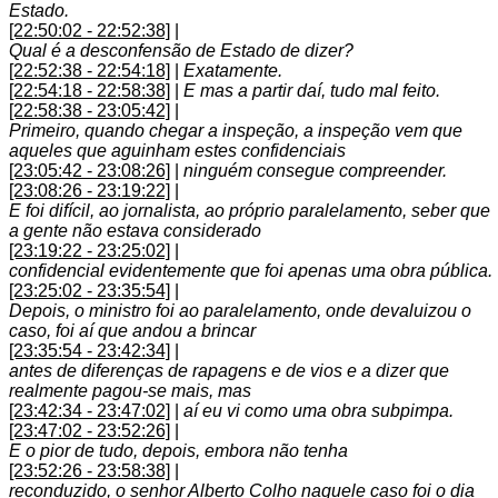
Estado.
[22:50:02 - 22:52:38]
|
Qual é a desconfensão de Estado de dizer?
[22:52:38 - 22:54:18]
|
Exatamente.
[22:54:18 - 22:58:38]
|
E mas a partir daí, tudo mal feito.
[22:58:38 - 23:05:42]
|
Primeiro, quando chegar a inspeção, a inspeção vem que
aqueles que aguinham estes confidenciais
[23:05:42 - 23:08:26]
|
ninguém consegue compreender.
[23:08:26 - 23:19:22]
|
E foi difícil, ao jornalista, ao próprio paralelamento, seber que
a gente não estava considerado
[23:19:22 - 23:25:02]
|
confidencial evidentemente que foi apenas uma obra pública.
[23:25:02 - 23:35:54]
|
Depois, o ministro foi ao paralelamento, onde devaluizou o
caso, foi aí que andou a brincar
[23:35:54 - 23:42:34]
|
antes de diferenças de rapagens e de vios e a dizer que
realmente pagou-se mais, mas
[23:42:34 - 23:47:02]
|
aí eu vi como uma obra subpimpa.
[23:47:02 - 23:52:26]
|
E o pior de tudo, depois, embora não tenha
[23:52:26 - 23:58:38]
|
reconduzido, o senhor Alberto Colho naquele caso foi o dia