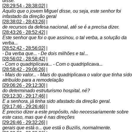
disse.
[28:29:54 - 28:38:02]
|
Aquilo que o jovem Miguel disse, ou seja, este senhor foi
infastado da direção geral
[28:38:02 - 28:43:26]
|
de recursos da defesa nacional, até se é a precisa dizer.
[28:43:26 - 28:52:42]
|
Este senhor que foi o que assinou, o tal verba, a solução da
verba...
[28:52:42 - 28:56:02]
|
- Da verba que... - De dois milhões e tal...
[28:56:02 - 28:58:42]
|
- Com o quadriplicava... - Com o quadriplicava...
[28:58:42 - 29:06:26]
|
- Mais do valor... - Mais do quadriplicava o valor que tinha sido
atribuído para a remodelação
[29:06:26 - 29:12:30]
|
do determinado estruturismo hospital, né?
[29:12:30 - 29:17:46]
|
E a senhora, já tinha sido afastado da direção geral.
[29:17:46 - 29:26:46]
|
É preciso dizer a este propósito, não necessariamente sobre
este caso, mas que é nas direções
[29:26:46 - 29:32:26]
|
gerais que está o... que está o Buzilis, normalmente.