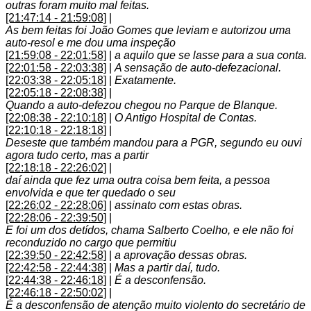
outras foram muito mal feitas.
[21:47:14 - 21:59:08]
|
As bem feitas foi João Gomes que leviam e autorizou uma
auto-resol e me dou uma inspeção
[21:59:08 - 22:01:58]
|
a aquilo que se lasse para a sua conta.
[22:01:58 - 22:03:38]
|
A sensação de auto-defezacional.
[22:03:38 - 22:05:18]
|
Exatamente.
[22:05:18 - 22:08:38]
|
Quando a auto-defezou chegou no Parque de Blanque.
[22:08:38 - 22:10:18]
|
O Antigo Hospital de Contas.
[22:10:18 - 22:18:18]
|
Deseste que também mandou para a PGR, segundo eu ouvi
agora tudo certo, mas a partir
[22:18:18 - 22:26:02]
|
daí ainda que fez uma outra coisa bem feita, a pessoa
envolvida e que ter quedado o seu
[22:26:02 - 22:28:06]
|
assinato com estas obras.
[22:28:06 - 22:39:50]
|
E foi um dos detídos, chama Salberto Coelho, e ele não foi
reconduzido no cargo que permitiu
[22:39:50 - 22:42:58]
|
a aprovação dessas obras.
[22:42:58 - 22:44:38]
|
Mas a partir daí, tudo.
[22:44:38 - 22:46:18]
|
É a desconfensão.
[22:46:18 - 22:50:02]
|
É a desconfensão de atenção muito violento do secretário de