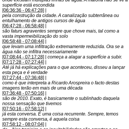
superfície está escondida
[06:36:36 - 06:47:28]
|
pela construção da cidade. A canalização subterrânea ou
entulhamento de antigos cursos de água
[06:47:28 - 06:58:48]
|
são faturs agraventes sempre que chove mais, tal como a
vasta impermeibilização do solo
[06:58:48 - 07:08:44]
|
que levam uma infiltração extremamente reduzida. Ora se a
água não se infiltra necessariamente
[07:08:44 - 07:17:28]
|
começa a alagar a superfície a subir.
[07:17:28 - 07:27:44]
|
Até já há explicações para o que aconteceu, disseu a lançar
esta peça e é verdade
[07:27:44 - 07:36:48]
|
como é que interpreta a Ricardo Arospreira o facto destas
imagens terão em mais de uma década
[07:36:48 - 07:50:16]
|
são de 2010. Exato, é basicamente o sublinhado daquela
nossa sensação que tivemos
[07:50:16 - 07:58:12]
|
já esta conversa. É uma coisa recurrente. Sempre, temos
sempre esta conversa, é aquela coisa
[07:58:12 - 08:07:04]
|