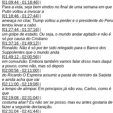
[01:09:44 - 01:18:46]
|
Para a vida, seja bem vindos no final de uma semana em que
Putin voltou a invocar a
[01:18:46 - 01:27:44]
|
ameaça no cliar, Trump voltou a perder e o presidente do Peru
tentou levar a cabo
[01:27:44 - 01:37:16]
|
um golpe de estado. Ou seja, o mundo andar agitado e não é
só por causa do Cristiano
[01:37:16 - 01:49:12]
|
Ronaldo. Não é só por ter sido relegado para o Banco dos
Suppolentes que o mundo anda
[01:49:12 - 02:00:56]
|
em convulsão. Embora também vamos falar disso mais daqui
a pouco, como não, mas só depois
[02:00:56 - 02:11:00]
|
do Ricardo O Espreira assumir a pasta de ministro da Sarjeta
e ainda acha que vai
[02:11:00 - 02:19:08]
|
a tempo de alimpar. Em principios já não vou, Carlos, como é
que
[02:19:08 - 02:31:04]
|
costuma aliar? Eu não sei se posso, mas eu antes gostaria de
fazer a seguinte declaração.
[02:31:04 - 02:41:44]
|