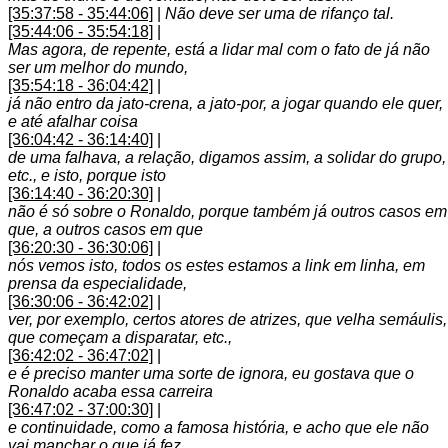
[35:37:58 - 35:44:06]
|
Não deve ser uma de rifanço tal.
[35:44:06 - 35:54:18]
|
Mas agora, de repente, está a lidar mal com o fato de já não
ser um melhor do mundo,
[35:54:18 - 36:04:42]
|
já não entro da jato-crena, a jato-por, a jogar quando ele quer,
e até afalhar coisa
[36:04:42 - 36:14:40]
|
de uma falhava, a relação, digamos assim, a solidar do grupo,
etc., e isto, porque isto
[36:14:40 - 36:20:30]
|
não é só sobre o Ronaldo, porque também já outros casos em
que, a outros casos em que
[36:20:30 - 36:30:06]
|
nós vemos isto, todos os estes estamos a link em linha, em
prensa da especialidade,
[36:30:06 - 36:42:02]
|
ver, por exemplo, certos atores de atrizes, que velha semáulis,
que começam a disparatar, etc.,
[36:42:02 - 36:47:02]
|
e é preciso manter uma sorte de ignora, eu gostava que o
Ronaldo acaba essa carreira
[36:47:02 - 37:00:30]
|
e continuidade, como a famosa história, e acho que ele não
vai manchar o que já fez,