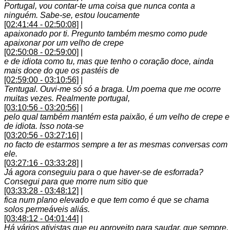
Portugal, vou contar-te uma coisa que nunca conta a
ninguém. Sabe-se, estou loucamente
[02:41:44 - 02:50:08]
|
apaixonado por ti. Pregunto também mesmo como pude
apaixonar por um velho de crepe
[02:50:08 - 02:59:00]
|
e de idiota como tu, mas que tenho o coração doce, ainda
mais doce do que os pastéis de
[02:59:00 - 03:10:56]
|
Tentugal. Ouvi-me só só a braga. Um poema que me ocorre
muitas vezes. Realmente portugal,
[03:10:56 - 03:20:56]
|
pelo qual também mantém esta paixão, é um velho de crepe e
de idiota. Isso nota-se
[03:20:56 - 03:27:16]
|
no facto de estarmos sempre a ter as mesmas conversas com
ele.
[03:27:16 - 03:33:28]
|
Já agora conseguiu para o que haver-se de esforrada?
Consegui para que morre num sitio que
[03:33:28 - 03:48:12]
|
fica num plano elevado e que tem como é que se chama
solos permeáveis aliás.
[03:48:12 - 04:01:44]
|
Há vários ativistas que eu aproveito para saudar, que sempre,