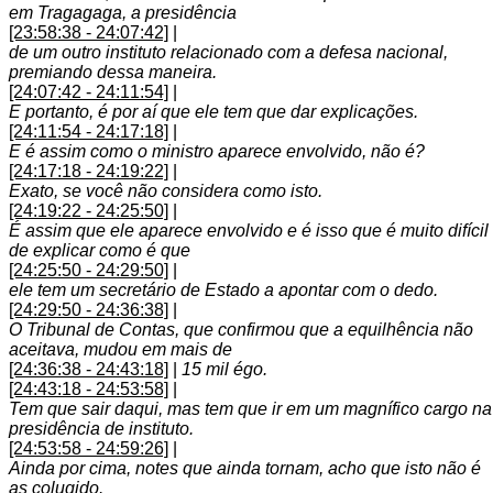
em Tragagaga, a presidência
[23:58:38 - 24:07:42]
|
de um outro instituto relacionado com a defesa nacional,
premiando dessa maneira.
[24:07:42 - 24:11:54]
|
E portanto, é por aí que ele tem que dar explicações.
[24:11:54 - 24:17:18]
|
E é assim como o ministro aparece envolvido, não é?
[24:17:18 - 24:19:22]
|
Exato, se você não considera como isto.
[24:19:22 - 24:25:50]
|
É assim que ele aparece envolvido e é isso que é muito difícil
de explicar como é que
[24:25:50 - 24:29:50]
|
ele tem um secretário de Estado a apontar com o dedo.
[24:29:50 - 24:36:38]
|
O Tribunal de Contas, que confirmou que a equilhência não
aceitava, mudou em mais de
[24:36:38 - 24:43:18]
|
15 mil égo.
[24:43:18 - 24:53:58]
|
Tem que sair daqui, mas tem que ir em um magnífico cargo na
presidência de instituto.
[24:53:58 - 24:59:26]
|
Ainda por cima, notes que ainda tornam, acho que isto não é
as colugido.