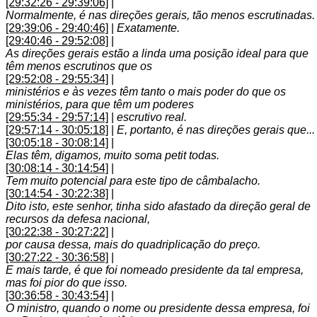
[29:32:26 - 29:39:06]
|
Normalmente, é nas direções gerais, tão menos escrutinadas.
[29:39:06 - 29:40:46]
|
Exatamente.
[29:40:46 - 29:52:08]
|
As direções gerais estão a linda uma posição ideal para que
têm menos escrutinos que os
[29:52:08 - 29:55:34]
|
ministérios e às vezes têm tanto o mais poder do que os
ministérios, para que têm um poderes
[29:55:34 - 29:57:14]
|
escrutivo real.
[29:57:14 - 30:05:18]
|
E, portanto, é nas direções gerais que...
[30:05:18 - 30:08:14]
|
Elas têm, digamos, muito soma petit todas.
[30:08:14 - 30:14:54]
|
Tem muito potencial para este tipo de câmbalacho.
[30:14:54 - 30:22:38]
|
Dito isto, este senhor, tinha sido afastado da direção geral de
recursos da defesa nacional,
[30:22:38 - 30:27:22]
|
por causa dessa, mais do quadriplicação do preço.
[30:27:22 - 30:36:58]
|
E mais tarde, é que foi nomeado presidente da tal empresa,
mas foi pior do que isso.
[30:36:58 - 30:43:54]
|
O ministro, quando o nome ou presidente dessa empresa, foi