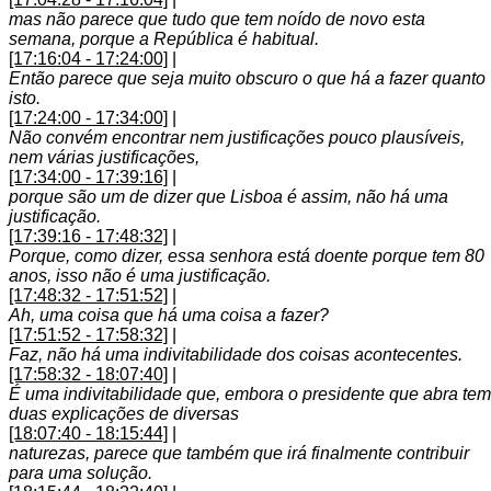
mas não parece que tudo que tem noído de novo esta
semana, porque a República é habitual.
[17:16:04 - 17:24:00]
|
Então parece que seja muito obscuro o que há a fazer quanto
isto.
[17:24:00 - 17:34:00]
|
Não convém encontrar nem justificações pouco plausíveis,
nem várias justificações,
[17:34:00 - 17:39:16]
|
porque são um de dizer que Lisboa é assim, não há uma
justificação.
[17:39:16 - 17:48:32]
|
Porque, como dizer, essa senhora está doente porque tem 80
anos, isso não é uma justificação.
[17:48:32 - 17:51:52]
|
Ah, uma coisa que há uma coisa a fazer?
[17:51:52 - 17:58:32]
|
Faz, não há uma indivitabilidade dos coisas acontecentes.
[17:58:32 - 18:07:40]
|
É uma indivitabilidade que, embora o presidente que abra tem
duas explicações de diversas
[18:07:40 - 18:15:44]
|
naturezas, parece que também que irá finalmente contribuir
para uma solução.