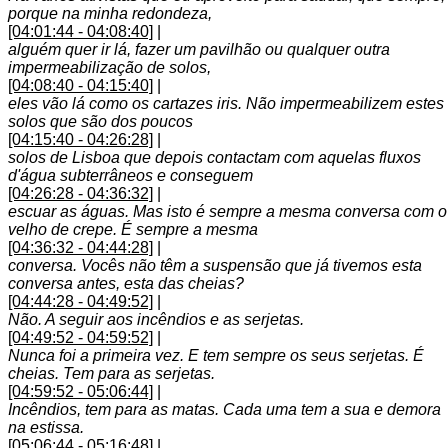
porque na minha redondeza,
[04:01:44 - 04:08:40]
|
alguém quer ir lá, fazer um pavilhão ou qualquer outra
impermeabilização de solos,
[04:08:40 - 04:15:40]
|
eles vão lá como os cartazes iris. Não impermeabilizem estes
solos que são dos poucos
[04:15:40 - 04:26:28]
|
solos de Lisboa que depois contactam com aquelas fluxos
d'água subterrâneos e conseguem
[04:26:28 - 04:36:32]
|
escuar as águas. Mas isto é sempre a mesma conversa com o
velho de crepe. É sempre a mesma
[04:36:32 - 04:44:28]
|
conversa. Vocês não têm a suspensão que já tivemos esta
conversa antes, esta das cheias?
[04:44:28 - 04:49:52]
|
Não. A seguir aos incêndios e as serjetas.
[04:49:52 - 04:59:52]
|
Nunca foi a primeira vez. E tem sempre os seus serjetas. É
cheias. Tem para as serjetas.
[04:59:52 - 05:06:44]
|
Incêndios, tem para as matas. Cada uma tem a sua e demora
na estissa.
[05:06:44 - 05:16:48]
|