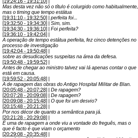
[19:24:16 - 19:31:10]
|
Mas desta vez não só o título é colurgido como habitualmente,
mas o timing que tempo estátua
[19:31:10 - 19:32:50]
|
perfeita foi...
[19:32:50 - 19:34:30]
|
Sim, sim.
[19:34:30 - 19:36:10]
|
Foi perfeita?
[19:36:10 - 19:42:04]
|
A operação de tempo estátua perfeita, fez cinco detenções no
processo de investigação
[19:42:04 - 19:50:48]
|
sobre as desudicações suspeitas na área da defesa.
[19:50:48 - 19:59:52]
|
Antes de chegar ao ministro talvez vai lá apenas contar o que
está em causa.
[19:59:52 - 20:05:48]
|
A de rapagem das obras do Antigo Hospital Militar de Blan.
[20:05:48 - 20:07:28]
|
De rapagem?
[20:07:28 - 20:09:08]
|
De rapagem?
[20:09:08 - 20:15:48]
|
O que foi um desvio?
[20:15:48 - 20:21:28]
|
Por nos décor de quanto a semântica para já.
[20:21:28 - 20:29:08]
|
É uma de rapagem a onde viu a vontade do freguês, mas o
que é facto é que viam o orçamento
[20:29:08 - 20:35:48]
|