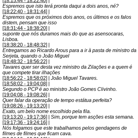
[18:15:44 - 18:22:40]
|
Espremos que isto terá pronta daqui a dois anos, né?
[18:22:40 - 18:31:44]
|
Espremos que os próximos dois anos, os últimos e os falos
distem, pensam que isso
[18:31:44 - 18:38:20]
|
suponte que nós duramos mais do que as asensocaras,
Lisboa.
[18:38:20 - 18:48:32]
|
Entregamos ao Ricardo Arous para a ir à pasta de ministro da
Serjeta, quando o João Miguel
[18:48:32 - 18:56:22]
|
Tavares quer ser desta vez ministro da Zilações e a quem é
que compete tirar ilhações
[18:56:22 - 18:58:02]
|
João Miguel Tavares.
[18:58:02 - 19:04:08]
|
Segundo o PCP é ao ministro João Gomes Clivinho.
[19:04:08 - 19:08:26]
|
Quer falar da operação de tempo estátua perfeita?
[19:08:26 - 19:13:20]
|
Exato, um belo nome escolhido pela fila.
[19:13:20 - 19:17:36]
|
Sim, porque tem asções esta semana.
[19:17:36 - 19:24:16]
|
Nós folgamos que este trabalhamos pelos gendagens de
filmes de filmes que ficam cava.