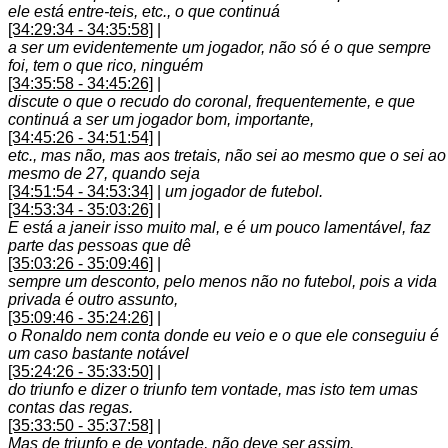
ele está entre-teis, etc., o que continuá
[34:29:34 - 34:35:58]
|
a ser um evidentemente um jogador, não só é o que sempre
foi, tem o que rico, ninguém
[34:35:58 - 34:45:26]
|
discute o que o recudo do coronal, frequentemente, e que
continuá a ser um jogador bom, importante,
[34:45:26 - 34:51:54]
|
etc., mas não, mas aos tretais, não sei ao mesmo que o sei ao
mesmo de 27, quando seja
[34:51:54 - 34:53:34]
|
um jogador de futebol.
[34:53:34 - 35:03:26]
|
E está a janeir isso muito mal, e é um pouco lamentável, faz
parte das pessoas que dê
[35:03:26 - 35:09:46]
|
sempre um desconto, pelo menos não no futebol, pois a vida
privada é outro assunto,
[35:09:46 - 35:24:26]
|
o Ronaldo nem conta donde eu veio e o que ele conseguiu é
um caso bastante notável
[35:24:26 - 35:33:50]
|
do triunfo e dizer o triunfo tem vontade, mas isto tem umas
contas das regas.
[35:33:50 - 35:37:58]
|
Mas de triunfo e de vontade, não deve ser assim.