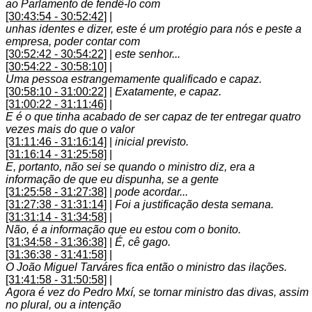
ao Parlamento de fendê-lo com
[30:43:54 - 30:52:42]
|
unhas identes e dizer, este é um protégio para nós e peste a
empresa, poder contar com
[30:52:42 - 30:54:22]
|
este senhor...
[30:54:22 - 30:58:10]
|
Uma pessoa estrangemamente qualificado e capaz.
[30:58:10 - 31:00:22]
|
Exatamente, e capaz.
[31:00:22 - 31:11:46]
|
E é o que tinha acabado de ser capaz de ter entregar quatro
vezes mais do que o valor
[31:11:46 - 31:16:14]
|
inicial previsto.
[31:16:14 - 31:25:58]
|
E, portanto, não sei se quando o ministro diz, era a
informação de que eu dispunha, se a gente
[31:25:58 - 31:27:38]
|
pode acordar...
[31:27:38 - 31:31:14]
|
Foi a justificação desta semana.
[31:31:14 - 31:34:58]
|
Não, é a informação que eu estou com o bonito.
[31:34:58 - 31:36:38]
|
É, cê gago.
[31:36:38 - 31:41:58]
|
O João Miguel Tarváres fica então o ministro das ilações.
[31:41:58 - 31:50:58]
|
Agora é vez do Pedro Mxí, se tornar ministro das divas, assim
no plural, ou a intenção