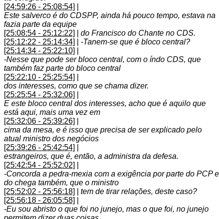
[24:59:26 - 25:08:54]
|
Este salverco é do CDSPP, ainda há pouco tempo, estava na
fazia parte da equipe
[25:08:54 - 25:12:22]
|
do Francisco do Chante no CDS.
[25:12:22 - 25:14:34]
|
-Tanem-se que é bloco central?
[25:14:34 - 25:22:10]
|
-Nesse que pode ser bloco central, com o índo CDS, que
também faz parte do bloco central
[25:22:10 - 25:25:54]
|
dos interesses, como que se chama dizer.
[25:25:54 - 25:32:06]
|
E este bloco central dos interesses, acho que é aquilo que
está aqui, mais uma vez em
[25:32:06 - 25:39:26]
|
cima da mesa, e é isso que precisa de ser explicado pelo
atual ministro dos negócios
[25:39:26 - 25:42:54]
|
estrangeiros, que é, então, a administra da defesa.
[25:42:54 - 25:52:02]
|
-Concorda a pedra-mexia com a exigência por parte do PCP e
do chega também, que o ministro
[25:52:02 - 25:56:18]
|
tem de tirar relações, deste caso?
[25:56:18 - 26:05:58]
|
-Eu sou abristo o que foi no junejo, mas o que foi, no junejo
permitem dizer duas coisas.