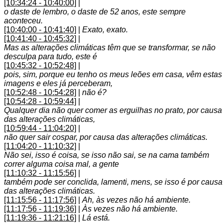
[10:34:24 - 10:40:00]
|
o daste de lembro, o daste de 52 anos, este sempre
aconteceu.
[10:40:00 - 10:41:40]
|
Exato, exato.
[10:41:40 - 10:45:32]
|
Mas as alterações climáticas têm que se transformar, se não
desculpa para tudo, este é
[10:45:32 - 10:52:48]
|
pois, sim, porque eu tenho os meus leões em casa, vêm estas
imagens e eles já perceberam,
[10:52:48 - 10:54:28]
|
não é?
[10:54:28 - 10:59:44]
|
Qualquer dia não quer comer as erguilhas no prato, por causa
das alterações climáticas,
[10:59:44 - 11:04:20]
|
não quer sair cospar, por causa das alterações climáticas.
[11:04:20 - 11:10:32]
|
Não sei, isso é coisa, se isso não sai, se na cama também
correr alguma coisa mal, a gente
[11:10:32 - 11:15:56]
|
também pode ser conclida, lamenti, mens, se isso é por causa
das alterações climáticas.
[11:15:56 - 11:17:56]
|
Ah, às vezes não há ambiente.
[11:17:56 - 11:19:36]
|
Às vezes não há ambiente.
[11:19:36 - 11:21:16]
|
Lá está.