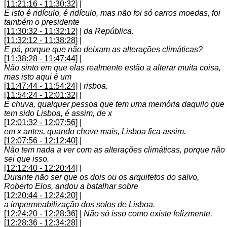
[11:21:16 - 11:30:32]
|
E isto é ridículo, é ridículo, mas não foi só carros moedas, foi
também o presidente
[11:30:32 - 11:32:12]
|
da República.
[11:32:12 - 11:38:28]
|
E pá, porque que não deixam as alterações climáticas?
[11:38:28 - 11:47:44]
|
Não sinto em que elas realmente estão a alterar muita coisa,
mas isto aqui é um
[11:47:44 - 11:54:24]
|
risboa.
[11:54:24 - 12:01:32]
|
É chuva, qualquer pessoa que tem uma memória daquilo que
tem sido Lisboa, é assim, de x
[12:01:32 - 12:07:56]
|
em x antes, quando chove mais, Lisboa fica assim.
[12:07:56 - 12:12:40]
|
Não tem nada a ver com as alterações climáticas, porque não
sei que isso.
[12:12:40 - 12:20:44]
|
Durante não ser que os dois ou os arquitetos do salvo,
Roberto Elos, andou a batalhar sobre
[12:20:44 - 12:24:20]
|
a impermeabilização dos solos de Lisboa.
[12:24:20 - 12:28:36]
|
Não só isso como existe felizmente.
[12:28:36 - 12:34:28]
|