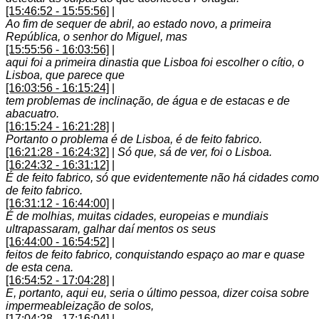
[15:46:52 - 15:55:56]
|
Ao fim de sequer de abril, ao estado novo, a primeira
República, o senhor do Miguel, mas
[15:55:56 - 16:03:56]
|
aqui foi a primeira dinastia que Lisboa foi escolher o cítio, o
Lisboa, que parece que
[16:03:56 - 16:15:24]
|
tem problemas de inclinação, de água e de estacas e de
abacuatro.
[16:15:24 - 16:21:28]
|
Portanto o problema é de Lisboa, é de feito fabrico.
[16:21:28 - 16:24:32]
|
Só que, sá de ver, foi o Lisboa.
[16:24:32 - 16:31:12]
|
É de feito fabrico, só que evidentemente não há cidades como
de feito fabrico.
[16:31:12 - 16:44:00]
|
É de molhias, muitas cidades, europeias e mundiais
ultrapassaram, galhar daí mentos os seus
[16:44:00 - 16:54:52]
|
feitos de feito fabrico, conquistando espaço ao mar e quase
de esta cena.
[16:54:52 - 17:04:28]
|
E, portanto, aqui eu, seria o último pessoa, dizer coisa sobre
impermeableização de solos,
[17:04:28 - 17:16:04]
|