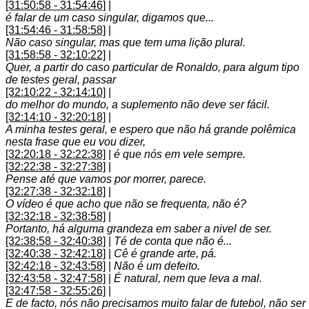
[31:50:58 - 31:54:46]
|
é falar de um caso singular, digamos que...
[31:54:46 - 31:58:58]
|
Não caso singular, mas que tem uma lição plural.
[31:58:58 - 32:10:22]
|
Quer, a partir do caso particular de Ronaldo, para algum tipo
de testes geral, passar
[32:10:22 - 32:14:10]
|
do melhor do mundo, a suplemento não deve ser fácil.
[32:14:10 - 32:20:18]
|
A minha testes geral, e espero que não há grande polêmica
nesta frase que eu vou dizer,
[32:20:18 - 32:22:38]
|
é que nós em vele sempre.
[32:22:38 - 32:27:38]
|
Pense até que vamos por morrer, parece.
[32:27:38 - 32:32:18]
|
O vídeo é que acho que não se frequenta, não é?
[32:32:18 - 32:38:58]
|
Portanto, há alguma grandeza em saber a nivel de ser.
[32:38:58 - 32:40:38]
|
Té de conta que não é...
[32:40:38 - 32:42:18]
|
Cê é grande arte, pá.
[32:42:18 - 32:43:58]
|
Não é um defeito.
[32:43:58 - 32:47:58]
|
É natural, nem que leva a mal.
[32:47:58 - 32:55:26]
|
E de facto, nós não precisamos muito falar de futebol, não ser