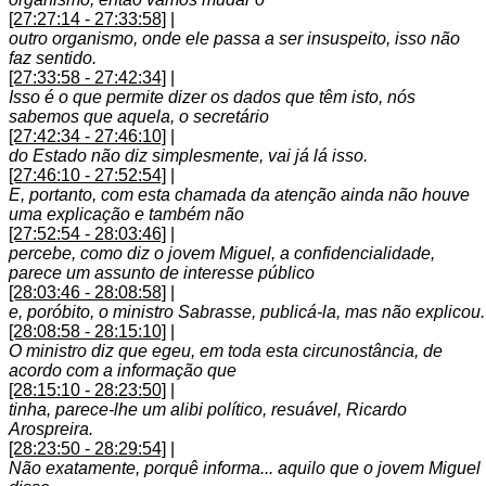
[27:27:14 - 27:33:58]
|
outro organismo, onde ele passa a ser insuspeito, isso não
faz sentido.
[27:33:58 - 27:42:34]
|
Isso é o que permite dizer os dados que têm isto, nós
sabemos que aquela, o secretário
[27:42:34 - 27:46:10]
|
do Estado não diz simplesmente, vai já lá isso.
[27:46:10 - 27:52:54]
|
E, portanto, com esta chamada da atenção ainda não houve
uma explicação e também não
[27:52:54 - 28:03:46]
|
percebe, como diz o jovem Miguel, a confidencialidade,
parece um assunto de interesse público
[28:03:46 - 28:08:58]
|
e, poróbito, o ministro Sabrasse, publicá-la, mas não explicou.
[28:08:58 - 28:15:10]
|
O ministro diz que egeu, em toda esta circunostância, de
acordo com a informação que
[28:15:10 - 28:23:50]
|
tinha, parece-lhe um alibi político, resuável, Ricardo
Arospreira.
[28:23:50 - 28:29:54]
|
Não exatamente, porquê informa... aquilo que o jovem Miguel