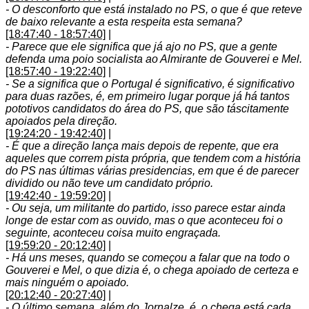
- O desconforto que está instalado no PS, o que é que reteve
de baixo relevante a esta respeita esta semana?
[18:47:40 - 18:57:40]
|
- Parece que ele significa que já ajo no PS, que a gente
defenda uma poio socialista ao Almirante de Gouverei e Mel.
[18:57:40 - 19:22:40]
|
- Se a significa que o Portugal é significativo, é significativo
para duas razões, é, em primeiro lugar porque já há tantos
pototivos candidatos do área do PS, que são táscitamente
apoiados pela direção.
[19:24:20 - 19:42:40]
|
- É que a direção lança mais depois de repente, que era
aqueles que correm pista própria, que tendem com a história
do PS nas últimas várias presidencias, em que é de parecer
dividido ou não teve um candidato próprio.
[19:42:40 - 19:59:20]
|
- Ou seja, um militante do partido, isso parece estar ainda
longe de estar com as ouvido, mas o que aconteceu foi o
seguinte, aconteceu coisa muito engraçada.
[19:59:20 - 20:12:40]
|
- Há uns meses, quando se começou a falar que na todo o
Gouverei e Mel, o que dizia é, o chega apoiado de certeza e
mais ninguém o apoiado.
[20:12:40 - 20:27:40]
|
- O último semana, além do Jornalze, é, o chega está cada