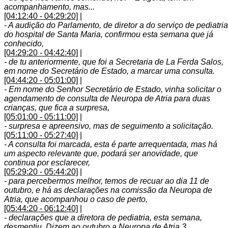
acompanhamento, mas...
[04:12:40 - 04:29:20]
|
- A audição do Parlamento, de diretor a do serviço de pediatria
do hospital de Santa Maria, confirmou esta semana que já
conhecido,
[04:29:20 - 04:42:40]
|
- de tu anteriormente, que foi a Secretaria de La Ferda Salos,
em nome do Secretário de Estado, a marcar uma consulta.
[04:44:20 - 05:01:00]
|
- Em nome do Senhor Secretário de Estado, vinha solicitar o
agendamento de consulta de Neuropa de Atria para duas
crianças, que fica a surpresa,
[05:01:00 - 05:11:00]
|
- surpresa e apreensivo, mas de seguimento a solicitação.
[05:11:00 - 05:27:40]
|
- A consulta foi marcada, esta é parte arrequentada, mas há
um aspecto relevante que, podará ser anovidade, que
continua por esclarecer,
[05:29:20 - 05:44:20]
|
- para percebermos melhor, temos de recuar ao dia 11 de
outubro, e há as declarações na comissão da Neuropa de
Atria, que acompanhou o caso de perto,
[05:44:20 - 06:12:40]
|
- declarações que a diretora de pediatria, esta semana,
desmentiu. Dizem ao outubro a Neuropa de Atria 3,