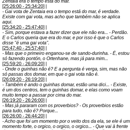
Zentaia era o tempo está do mar.
[25:26:00 - 25:34:20]
|
- Gai vota de Zentaia era o tempo está do mar, é verdade.
Existe com gai vota, mas acho que também não se aplica
aqui.
[25:34:20 - 25:47:40]
|
- Sim, porque estava a fazer dizer que ele não era... - Perdão.
E o Carlos queria que era do mar, e por isso é que o Carlos
disse "é uma gai vota".
[25:47:40 - 25:57:40]
|
- Mas que o primeiro enganou-se de sando-durinha. - É, estou
só fazendo pontón, o Ortenhane, mas já para mim...
[25:59:20 - 26:09:20]
|
- Onde o guinhas não é? E a pergunta é verga, sim, mas não
só passas dos domar, em que o gai vota não é.
[26:09:20 - 26:19:20]
|
- Também é ando o guinhas domar, estão uma dici... - Existe,
é um dos centros, tem o guinhas domar, e elas como voam
muito tempo a passar por cima do mar.
[26:19:20 - 26:26:00]
|
- Mas já pararam com os proverbios? - Os proverbios estão
para tudo, não é? Porque...
[26:26:00 - 26:44:20]
|
- Acho que foi um momento por o veito dos da ela, se ele é um
momento forte, o orgico, o orgico, o orgico... - Que vai à frente