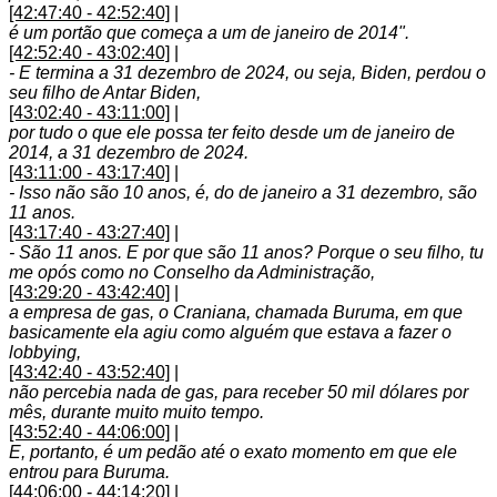
[42:47:40 - 42:52:40]
|
é um portão que começa a um de janeiro de 2014".
[42:52:40 - 43:02:40]
|
- E termina a 31 dezembro de 2024, ou seja, Biden, perdou o
seu filho de Antar Biden,
[43:02:40 - 43:11:00]
|
por tudo o que ele possa ter feito desde um de janeiro de
2014, a 31 dezembro de 2024.
[43:11:00 - 43:17:40]
|
- Isso não são 10 anos, é, do de janeiro a 31 dezembro, são
11 anos.
[43:17:40 - 43:27:40]
|
- São 11 anos. E por que são 11 anos? Porque o seu filho, tu
me opós como no Conselho da Administração,
[43:29:20 - 43:42:40]
|
a empresa de gas, o Craniana, chamada Buruma, em que
basicamente ela agiu como alguém que estava a fazer o
lobbying,
[43:42:40 - 43:52:40]
|
não percebia nada de gas, para receber 50 mil dólares por
mês, durante muito muito tempo.
[43:52:40 - 44:06:00]
|
E, portanto, é um pedão até o exato momento em que ele
entrou para Buruma.
[44:06:00 - 44:14:20]
|