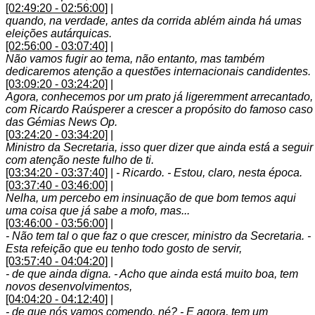
[02:49:20 - 02:56:00]
|
quando, na verdade, antes da corrida ablém ainda há umas
eleições autárquicas.
[02:56:00 - 03:07:40]
|
Não vamos fugir ao tema, não entanto, mas também
dedicaremos atenção a questões internacionais candidentes.
[03:09:20 - 03:24:20]
|
Agora, conhecemos por um prato já ligeremment arrecantado,
com Ricardo Raúsperer a crescer a propósito do famoso caso
das Gémias News Op.
[03:24:20 - 03:34:20]
|
Ministro da Secretaria, isso quer dizer que ainda está a seguir
com atenção neste fulho de ti.
[03:34:20 - 03:37:40]
|
- Ricardo. - Estou, claro, nesta época.
[03:37:40 - 03:46:00]
|
Nelha, um percebo em insinuação de que bom temos aqui
uma coisa que já sabe a mofo, mas...
[03:46:00 - 03:56:00]
|
- Não tem tal o que faz o que crescer, ministro da Secretaria. -
Esta refeição que eu tenho todo gosto de servir,
[03:57:40 - 04:04:20]
|
- de que ainda digna. - Acho que ainda está muito boa, tem
novos desenvolvimentos,
[04:04:20 - 04:12:40]
|
- de que nós vamos comendo, né? - E agora, tem um