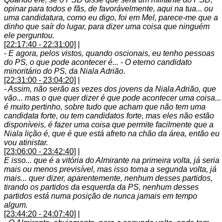
opinar para todos e fãs, de favorávelmente, aqui na tua... ou
uma candidatura, como eu digo, foi em Mel, parece-me que a
dinho que saír do lugar, para dizer uma coisa que ninguém
ele perguntou.
[22:17:40 - 22:31:00]
|
- E agora, pelos vistos, quando oscionais, eu tenho pessoas
do PS, o que pode acontecer é... - O eterno candidato
minoritário do PS, da Niala Adrião.
[22:31:00 - 23:04:20]
|
- Assim, não serão as vezes dos jovens da Niala Adrião, que
vão... mas o que quer dizer é que pode acontecer uma coisa...
é muito pertinho, sobre tudo que acham que não tem uma
candidata forte, ou tem candidatos forte, mas eles não estão
disponíveis, é fazer uma coisa que permite facilmente que a
Niala lição é, que é que está afreto na chão da área, então eu
vou atinistar.
[23:06:00 - 23:42:40]
|
E isso... que é a vitória do Almirante na primeira volta, já seria
mais ou menos previsível, mas isso torna a segunda volta, já
mais... quer dizer, aparentemente, nenhum desses partidos,
tirando os partidos da esquerda da PS, nenhum desses
partidos está numa posição de nunca jamais em tempo
algum.
[23:44:20 - 24:07:40]
|