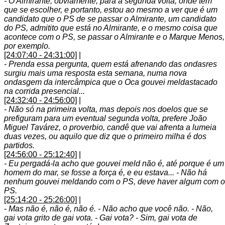
- O Almirante, obviamente, para a segunda volta, onde tem
que se escolher, e portanto, estou ao mesmo a ver que é um
candidato que o PS de se passar o Almirante, um candidato
do PS, admitito que está no Almirante, e o mesmo coisa que
acontece com o PS, se passar o Almirante e o Marque Menos,
por exemplo.
[24:07:40 - 24:31:00]
|
- Prenda essa pergunta, quem está afrenando das ondasres
surgiu mais uma resposta esta semana, numa nova
ondasgem da intercâmpica que o Oca gouvei meldastacado
na corrida presencial...
[24:32:40 - 24:56:00]
|
- Não só na primeira volta, mas depois nos doelos que se
prefiguram para um eventual segunda volta, prefere João
Miguel Tavárez, o proverbio, candê que vai afrenta a lumeia
duas vezes, ou aquilo que diz que o primeiro milha é dos
partidos.
[24:56:00 - 25:12:40]
|
- Eu pergadá-la acho que gouvei meld não é, até porque é um
homem do mar, se fosse a força é, e eu estava... - Não há
nenhum gouvei meldando com o PS, deve haver algum com o
PS.
[25:14:20 - 25:26:00]
|
- Mas não é, não é, não é. - Não acho que você não. - Não,
gai vota grito de gai vota. - Gai vota? - Sim, gai vota de