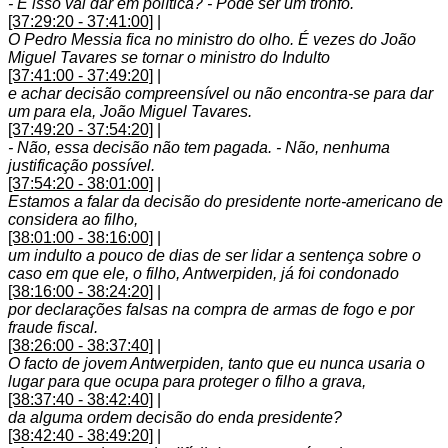
- E isso vai dar em política? - Pode ser um tronfo.
[37:29:20 - 37:41:00]
|
O Pedro Messia fica no ministro do olho. É vezes do João
Miguel Tavares se tornar o ministro do Indulto
[37:41:00 - 37:49:20]
|
e achar decisão compreensível ou não encontra-se para dar
um para ela, João Miguel Tavares.
[37:49:20 - 37:54:20]
|
- Não, essa decisão não tem pagada. - Não, nenhuma
justificação possível.
[37:54:20 - 38:01:00]
|
Estamos a falar da decisão do presidente norte-americano de
considera ao filho,
[38:01:00 - 38:16:00]
|
um indulto a pouco de dias de ser lidar a sentença sobre o
caso em que ele, o filho, Antwerpiden, já foi condonado
[38:16:00 - 38:24:20]
|
por declarações falsas na compra de armas de fogo e por
fraude fiscal.
[38:26:00 - 38:37:40]
|
O facto de jovem Antwerpiden, tanto que eu nunca usaria o
lugar para que ocupa para proteger o filho a grava,
[38:37:40 - 38:42:40]
|
da alguma ordem decisão do enda presidente?
[38:42:40 - 38:49:20]
|