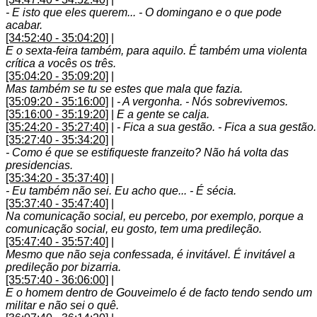
- E isto que eles querem... - O domingano e o que pode
acabar.
[34:52:40 - 35:04:20]
|
E o sexta-feira também, para aquilo. É também uma violenta
crítica a vocês os três.
[35:04:20 - 35:09:20]
|
Mas também se tu se estes que mala que fazia.
[35:09:20 - 35:16:00]
|
- A vergonha. - Nós sobrevivemos.
[35:16:00 - 35:19:20]
|
E a gente se calja.
[35:24:20 - 35:27:40]
|
- Fica a sua gestão. - Fica a sua gestão.
[35:27:40 - 35:34:20]
|
- Como é que se estifiqueste franzeito? Não há volta das
presidencias.
[35:34:20 - 35:37:40]
|
- Eu também não sei. Eu acho que... - É sécia.
[35:37:40 - 35:47:40]
|
Na comunicação social, eu percebo, por exemplo, porque a
comunicação social, eu gosto, tem uma predileção.
[35:47:40 - 35:57:40]
|
Mesmo que não seja confessada, é invitável. É invitável a
predileção por bizarria.
[35:57:40 - 36:06:00]
|
E o homem dentro de Gouveimelo é de facto tendo sendo um
militar e não sei o quê.