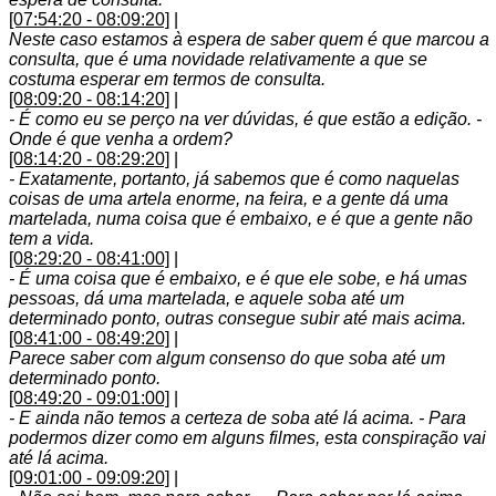
[07:54:20 - 08:09:20]
|
Neste caso estamos à espera de saber quem é que marcou a
consulta, que é uma novidade relativamente a que se
costuma esperar em termos de consulta.
[08:09:20 - 08:14:20]
|
- É como eu se perço na ver dúvidas, é que estão a edição. -
Onde é que venha a ordem?
[08:14:20 - 08:29:20]
|
- Exatamente, portanto, já sabemos que é como naquelas
coisas de uma artela enorme, na feira, e a gente dá uma
martelada, numa coisa que é embaixo, e é que a gente não
tem a vida.
[08:29:20 - 08:41:00]
|
- É uma coisa que é embaixo, e é que ele sobe, e há umas
pessoas, dá uma martelada, e aquele soba até um
determinado ponto, outras consegue subir até mais acima.
[08:41:00 - 08:49:20]
|
Parece saber com algum consenso do que soba até um
determinado ponto.
[08:49:20 - 09:01:00]
|
- E ainda não temos a certeza de soba até lá acima. - Para
podermos dizer como em alguns filmes, esta conspiração vai
até lá acima.
[09:01:00 - 09:09:20]
|