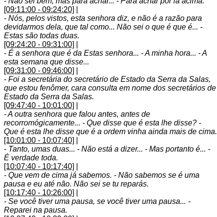
- Não sei bem, mas para achar... - Para achar por lá acima.
[09:11:00 - 09:24:20]
|
- Nós, pelos vistos, esta senhora diz, e não é a razão para
devidarmos dela, que tal como... Não sei o que é que é... -
Estas são todas duas.
[09:24:20 - 09:31:00]
|
- É a senhora que é da Estas senhora... - A minha hora... - A
esta semana que disse...
[09:31:00 - 09:46:00]
|
- Foi a secretária do secretário de Estado da Serra da Salas,
que estou fenômer, cara consulta em nome dos secretários de
Estado da Serra da Salas.
[09:47:40 - 10:01:00]
|
- A outra senhora que falou antes, antes de
recorromógicamente... - Que disse que é esta lhe disse? -
Que é esta lhe disse que é a ordem vinha ainda mais de cima.
[10:01:00 - 10:07:40]
|
- Tanto, umas duas... - Não está a dizer... - Mas portanto é... -
É verdade toda.
[10:07:40 - 10:17:40]
|
- Que vem de cima já sabemos. - Não sabemos se é uma
pausa e eu até não. Não sei se tu reparás.
[10:17:40 - 10:26:00]
|
- Se você tiver uma pausa, se você tiver uma pausa... -
Reparei na pausa.