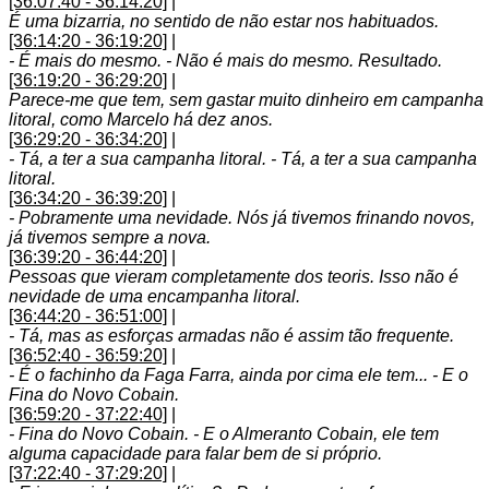
[36:07:40 - 36:14:20]
|
É uma bizarria, no sentido de não estar nos habituados.
[36:14:20 - 36:19:20]
|
- É mais do mesmo. - Não é mais do mesmo. Resultado.
[36:19:20 - 36:29:20]
|
Parece-me que tem, sem gastar muito dinheiro em campanha
litoral, como Marcelo há dez anos.
[36:29:20 - 36:34:20]
|
- Tá, a ter a sua campanha litoral. - Tá, a ter a sua campanha
litoral.
[36:34:20 - 36:39:20]
|
- Pobramente uma nevidade. Nós já tivemos frinando novos,
já tivemos sempre a nova.
[36:39:20 - 36:44:20]
|
Pessoas que vieram completamente dos teoris. Isso não é
nevidade de uma encampanha litoral.
[36:44:20 - 36:51:00]
|
- Tá, mas as esforças armadas não é assim tão frequente.
[36:52:40 - 36:59:20]
|
- É o fachinho da Faga Farra, ainda por cima ele tem... - E o
Fina do Novo Cobain.
[36:59:20 - 37:22:40]
|
- Fina do Novo Cobain. - E o Almeranto Cobain, ele tem
alguma capacidade para falar bem de si próprio.
[37:22:40 - 37:29:20]
|