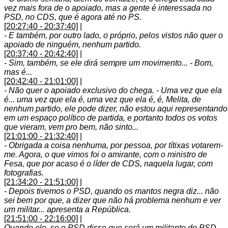
vez mais fora de o apoiado, mas a gente é interessada no
PSD, no CDS, que é agora até no PS.
[20:27:40 - 20:37:40]
|
- E também, por outro lado, o próprio, pelos vistos não quer o
apoiado de ninguém, nenhum partido.
[20:37:40 - 20:42:40]
|
- Sim, também, se ele dirá sempre um movimento... - Bom,
mas é...
[20:42:40 - 21:01:00]
|
- Não quer o apoiado exclusivo do chega. - Uma vez que ela
é... uma vez que ela é, uma vez que ela é, é, Melita, de
nenhum partido, ele pode dizer, não estou aqui representando
em um espaço político de partida, e portanto todos os votos
que vieram, vem pro bem, não sinto...
[21:01:00 - 21:32:40]
|
- Obrigada a coisa nenhuma, por pessoa, por títixas votarem-
me. Agora, o que vimos foi o amirante, com o ministro de
Fesa, que por acaso é o líder de CDS, naquela lugar, com
fotografias.
[21:34:20 - 21:51:00]
|
- Depois tivemos o PSD, quando os mantos negra diz... não
sei bem por que, a dizer que não há problema nenhum e ver
um militar... apresenta a República.
[21:51:00 - 22:16:00]
|
Quando ele, se o PSD disse que será um militante do PSD,