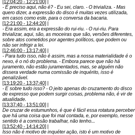
[12:04:20 - 12:21:00]
|
- É preciso aqui, não é? - Eu sei, claro. - O trivializa. - Mas
quero dizer, a expressão do disco é muitas vezes utilizada,
em casos como este, para o conversa da bacaria.
[12:21:00 - 12:44:20]
|
- Era assim, era a expressão do rui-riu. - O rui-riu. Para
trivializar, aqui, são, as moceiras que são, versões diferentes,
sobre atos cometidos por agentes políticos, que podem ou
não ser infrigir a lei.
[12:46:00 - 13:17:40]
|
- Para tudo isso, não é assim, mas a nossa materialidade é o
nexo, é o nó do problema. - Embora parece que não há
juramento, não estão juramentados, mas, se alguém não
dissera verdade numa comissão de inquérito, isso é
penalizável.
[13:19:20 - 13:37:40]
|
- E sobre tudo isso? - O jeito apenas do cruzamento do disco
de expresso que podem surgir coisas, problema não, é vir de
atualidade.
[13:37:40 - 13:51:00]
|
De cruzar de estumunhos, é que é fácil essa rotatura perceber
que há uma coisa que foi mal contada, e, por exemplo, nesse
sentido é a comissão trabalhar, não tenho...
[13:52:40 - 14:14:20]
|
Isso não é motivo de inquéter ação, isto é um motivo de