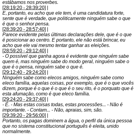
estábamos nos proverbes.
[28:19:20 - 28:39:20]
|
E, portanto, eu acho que ele tem, é uma candidatura forte,
sente que é verdade, que politicamente ninguém sabe o que
é que o senhor pensa.
[28:39:20 - 28:57:40]
|
Parece evidente pelas últimas declarações dele, que é o que
é posicionar ao centro. E portanto, ele não está brincar, eu
acho que ele vai mesmo tentar ganhar as eleições.
[28:59:20 - 29:12:40]
|
- O possível que ganha agora é evidente que ninguém sabe
quem é, mas ninguém sabe do modo geral, ninguém sabe o
que é o pensa, ninguém sabe o que é.
[29:12:40 - 29:24:20]
|
Ninguém sabe como elecos amigos, ninguém sabe como
eleco família, aquelas coisas, por exemplo, que é o que vocês
dizem, porque é o que é o que é o seu rito, é o porquato que é
esta afumação, como é que eleco família.
[29:24:20 - 29:37:40]
|
- É. - Mas estas coisas todas, estas processões... - Não é
importante. - Contam... - Não, apraias, sim, são.
[29:39:20 - 29:56:00]
|
Portanto, os pagas dominem a água, o perfil da única pessoa
que no sistema constitucional português é eleita, unido
normalmente.