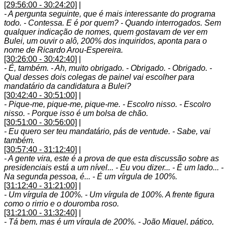
[29:56:00 - 30:24:20]
|
- A pergunta seguinte, que é mais interessante do programa
todo. - Contessa. E é por quem? - Quando interrogados. Sem
qualquer indicação de nomes, quem gostavam de ver em
Bulei, um ouvir o alô, 200% dos inquiridos, aponta para o
nome de Ricardo Arou-Espereira.
[30:26:00 - 30:42:40]
|
- É, também. - Ah, muito obrigado. - Obrigado. - Obrigado. -
Qual desses dois colegas de painel vai escolher para
mandatário da candidatura a Bulei?
[30:42:40 - 30:51:00]
|
- Pique-me, pique-me, pique-me. - Escolro nisso. - Escolro
nisso. - Porque isso é um bolsa de chão.
[30:51:00 - 30:56:00]
|
- Eu quero ser teu mandatário, pás de ventude. - Sabe, vai
também.
[30:57:40 - 31:12:40]
|
- A gente vira, este é a prova de que esta discussão sobre as
presidenciais está a um nível... - Eu vou dizer... - É um lado... -
Na segunda pessoa, é... - É um vírgula de 100%.
[31:12:40 - 31:21:00]
|
- Um vírgula de 100%. - Um vírgula de 100%. A frente figura
como o rirrio e o douromba roso.
[31:21:00 - 31:32:40]
|
- Tá bem, mas é um vírgula de 200%. - João Miguel, pático,