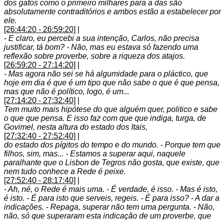
dos gatos como o primeiro milhares para a das são
absolutamente contraditórios e ambos estão a estabelecer por
ele.
[26:44:20 - 26:59:20]
|
- E claro, eu percebi a sua intenção, Carlos, não precisa
justificar, tá bom? - Não, mas eu estava só fazendo uma
reflexão sobre proverbe, sobre a riqueza dos atajos.
[26:59:20 - 27:14:20]
|
- Mas agora não sei se há algumidade para o pláctico, que
hoje em dia é que é um tipo que não sabe o que é que pensa,
mas que não é político, logo, é um...
[27:14:20 - 27:32:40]
|
Tem muito mais hipótese do que alguém quer, politico e sabe
o que que pensa. E isso faz com que que indiga, turga, de
Govimel, nesta altura do estado dos Itais,
[27:32:40 - 27:52:40]
|
do estado dos pígitos do tempo e do mundo. - Porque tem que
filhos, sim, mas... - Estamos a superar aqui, naquele
paralhante que o Lisbon de Tegros não gosta, que existe, que
nem tudo conhece a Rede é peixe.
[27:52:40 - 28:17:40]
|
- Ah, né, o Rede é mais uma. - É verdade, é isso. - Mas é isto,
é isto. - É para isto que serveis, regeis. - É para isso? - A dar a
indicações. - Repaga, superar não tem uma pergunta. - Não,
não, só que superaram esta indicação de um proverbe, que