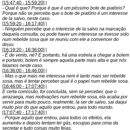
[15:47:40 - 15:59:20]
|
- Qual é que? Porque é que é um péssimo bote de piatório?
Porque não se percebe que o bote de piatório é um interesse
de la salvo, neste caso.
[15:59:20 - 16:17:40]
|
- Ninguém percebe que o interesse de la salvo na marcação
daquela consulta, ou pode haver um interesse se tivesse sido
num rebelde sosa que se reuniu com ele a convencer do
disso.
[16:19:20 - 16:36:00]
|
- É de vento, né? E portanto, há uma estrela a chegar a bolem
e portanto, bolem é sempre aquela parte mais alta e que nós
falamos neste caso.
[16:36:00 - 16:46:00]
|
- Mas o que mais me interessa nem é tanto mais ser rebelde
sosa, mas é tentar perceber qual é o papel num rebelde sosa.
[16:46:00 - 17:07:40]
|
E certa comissão, for concluída, sem se perceber, que o
arrazaega, mas motivações num rebelde sosa, ela acaba por
servir para muito pouco, realmente, la ser de salvo, sai daqui
muito pior do que aquilo que entrou, para todo mundo.
[17:07:40 - 17:17:40]
|
- Porque aquilo que entrou, para todos os efeitos, ela
aumentiu e depois tentam ter gás, escupas para cima da
secretar e tudo coisas muito feias.