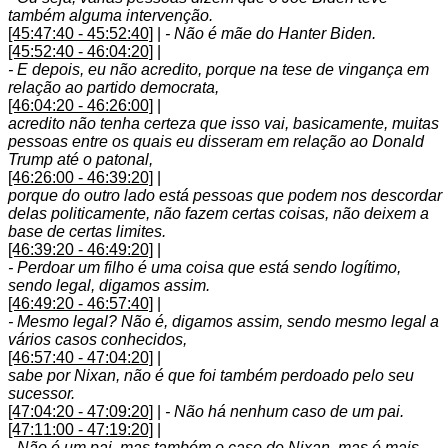
também alguma intervenção.
[45:47:40 - 45:52:40]
|
- Não é mãe do Hanter Biden.
[45:52:40 - 46:04:20]
|
- E depois, eu não acredito, porque na tese de vingança em
relação ao partido democrata,
[46:04:20 - 46:26:00]
|
acredito não tenha certeza que isso vai, basicamente, muitas
pessoas entre os quais eu disseram em relação ao Donald
Trump até o patonal,
[46:26:00 - 46:39:20]
|
porque do outro lado está pessoas que podem nos descordar
delas politicamente, não fazem certas coisas, não deixem a
base de certas limites.
[46:39:20 - 46:49:20]
|
- Perdoar um filho é uma coisa que está sendo logítimo,
sendo legal, digamos assim.
[46:49:20 - 46:57:40]
|
- Mesmo legal? Não é, digamos assim, sendo mesmo legal a
vários casos conhecidos,
[46:57:40 - 47:04:20]
|
sabe por Nixan, não é que foi também perdoado pelo seu
sucessor.
[47:04:20 - 47:09:20]
|
- Não há nenhum caso de um pai.
[47:11:00 - 47:19:20]
|
- Não é um pai, mas também o caso de Nixan, mas é mais