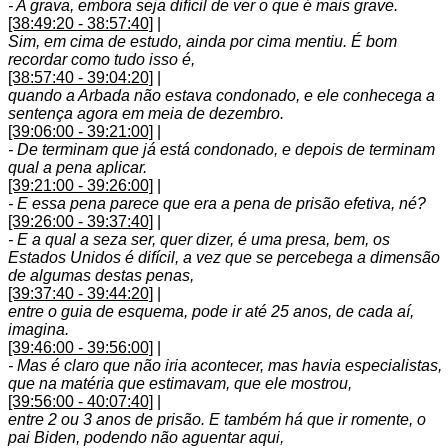
- A grava, embora seja difícil de ver o que é mais grave.
[38:49:20 - 38:57:40]
|
Sim, em cima de estudo, ainda por cima mentiu. É bom
recordar como tudo isso é,
[38:57:40 - 39:04:20]
|
quando a Arbada não estava condonado, e ele conhecega a
sentença agora em meia de dezembro.
[39:06:00 - 39:21:00]
|
- De terminam que já está condonado, e depois de terminam
qual a pena aplicar.
[39:21:00 - 39:26:00]
|
- E essa pena parece que era a pena de prisão efetiva, né?
[39:26:00 - 39:37:40]
|
- E a qual a seza ser, quer dizer, é uma presa, bem, os
Estados Unidos é difícil, a vez que se percebega a dimensão
de algumas destas penas,
[39:37:40 - 39:44:20]
|
entre o guia de esquema, pode ir até 25 anos, de cada aí,
imagina.
[39:46:00 - 39:56:00]
|
- Mas é claro que não iria acontecer, mas havia especialistas,
que na matéria que estimavam, que ele mostrou,
[39:56:00 - 40:07:40]
|
entre 2 ou 3 anos de prisão. E também há que ir romente, o
pai Biden, podendo não aguentar aqui,