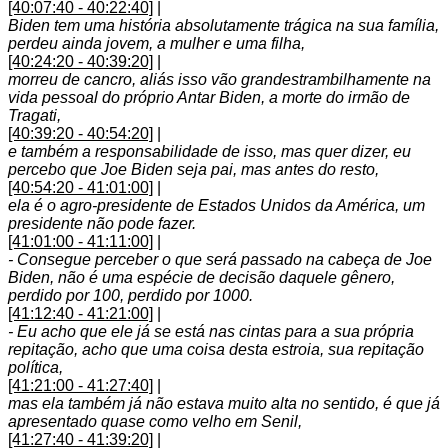
[40:07:40 - 40:22:40]
|
Biden tem uma história absolutamente trágica na sua família,
perdeu ainda jovem, a mulher e uma filha,
[40:24:20 - 40:39:20]
|
morreu de cancro, aliás isso vão grandestrambilhamente na
vida pessoal do próprio Antar Biden, a morte do irmão de
Tragati,
[40:39:20 - 40:54:20]
|
e também a responsabilidade de isso, mas quer dizer, eu
percebo que Joe Biden seja pai, mas antes do resto,
[40:54:20 - 41:01:00]
|
ela é o agro-presidente de Estados Unidos da América, um
presidente não pode fazer.
[41:01:00 - 41:11:00]
|
- Consegue perceber o que será passado na cabeça de Joe
Biden, não é uma espécie de decisão daquele gênero,
perdido por 100, perdido por 1000.
[41:12:40 - 41:21:00]
|
- Eu acho que ele já se está nas cintas para a sua própria
repitação, acho que uma coisa desta estroia, sua repitação
política,
[41:21:00 - 41:27:40]
|
mas ela também já não estava muito alta no sentido, é que já
apresentado quase como velho em Senil,
[41:27:40 - 41:39:20]
|