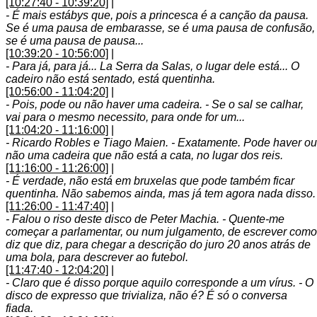
[10:27:40 - 10:39:20]
|
- É mais estábys que, pois a princesca é a canção da pausa.
Se é uma pausa de embarasse, se é uma pausa de confusão,
se é uma pausa de pausa...
[10:39:20 - 10:56:00]
|
- Para já, para já... La Serra da Salas, o lugar dele está... O
cadeiro não está sentado, está quentinha.
[10:56:00 - 11:04:20]
|
- Pois, pode ou não haver uma cadeira. - Se o sal se calhar,
vai para o mesmo necessito, para onde for um...
[11:04:20 - 11:16:00]
|
- Ricardo Robles e Tiago Maien. - Exatamente. Pode haver ou
não uma cadeira que não está a cata, no lugar dos reis.
[11:16:00 - 11:26:00]
|
- É verdade, não está em bruxelas que pode também ficar
quentinha. Não sabemos ainda, mas já tem agora nada disso.
[11:26:00 - 11:47:40]
|
- Falou o riso deste disco de Peter Machia. - Quente-me
começar a parlamentar, ou num julgamento, de escrever como
diz que diz, para chegar a descrição do juro 20 anos atrás de
uma bola, para descrever ao futebol.
[11:47:40 - 12:04:20]
|
- Claro que é disso porque aquilo corresponde a um vírus. - O
disco de expresso que trivializa, não é? É só o conversa
fiada.