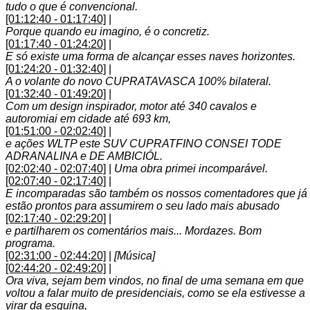
tudo o que é convencional.
[01:12:40 - 01:17:40]
|
Porque quando eu imagino, é o concretiz.
[01:17:40 - 01:24:20]
|
E só existe uma forma de alcançar esses naves horizontes.
[01:24:20 - 01:32:40]
|
A o volante do novo CUPRATAVASCA 100% bilateral.
[01:32:40 - 01:49:20]
|
Com um design inspirador, motor até 340 cavalos e
autoromiai em cidade até 693 km,
[01:51:00 - 02:02:40]
|
e ações WLTP este SUV CUPRATFINO CONSEI TODE
ADRANALINA e DE AMBICIÓL.
[02:02:40 - 02:07:40]
|
Uma obra primei incomparável.
[02:07:40 - 02:17:40]
|
E incomparadas são também os nossos comentadores que já
estão prontos para assumirem o seu lado mais abusado
[02:17:40 - 02:29:20]
|
e partilharem os comentários mais... Mordazes. Bom
programa.
[02:31:00 - 02:44:20]
|
[Música]
[02:44:20 - 02:49:20]
|
Ora viva, sejam bem vindos, no final de uma semana em que
voltou a falar muito de presidenciais, como se ela estivesse a
virar da esquina,