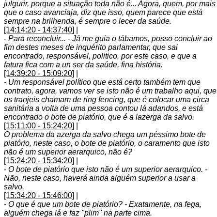
julgurir, porque a situação toda não é... Agora, quem, por mais
que o caso avanciaja, diz que isso, quem parece que está
sempre na brilhenda, é sempre o lecer da saúde.
[14:14:20 - 14:37:40]
|
- Para reconcluir... - Já me guia o tábamos, posso concluir ao
fim destes meses de inquérito parlamentar, que sai
encontrado, responsável, politico, por este caso, e que a
fatura fica com a un ser da saúde, fina história.
[14:39:20 - 15:09:20]
|
- Um responsável político que está certo também tem que
contrato, agora, vamos ver se isto não é um trabalho aqui, que
os tranjeis chamam de ring fencing, que é colocar uma circa
sanitária a volta de uma pessoa contou lá adandos, e está
encontrado o bote de piatório, que é a lazerga da salvo.
[15:11:00 - 15:24:20]
|
O problema da azerga da salvo chega um péssimo bote de
piatório, neste caso, o bote de piatório, o caramento que isto
não é um superior aerarquico, não é?
[15:24:20 - 15:34:20]
|
- O bote de piatório que isto não é um superior aerarquico. -
Não, neste caso, haverá ainda alguém superior a usar a
salvo.
[15:34:20 - 15:46:00]
|
- O que é que um bote de piatório? - Exatamente, na fega,
alguém chega lá e faz "plim" na parte cima.