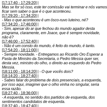
[17:17:40 - 17:29:20]
|
Mas se for só isso, este ter comissão vai terminar e nós vamos
ficar sem saber o que é o que aconteceu.
[17:29:20 - 17:34:20]
|
- Mas o que aconteceu é um ósco-ruvo luteino, né?
[17:34:20 - 17:46:00]
|
- Sim, apesar do ar que fechou do mundo agador desta
programa, claramente, em Joace, que é sempre novidade,
não é?
[17:46:00 - 17:52:40]
|
- Não é um consto do mundo, é feito do mundo, é tanto.
[17:54:20 - 18:11:00]
|
- Sempre novidade. - Entregamos ao Ricardo Oro Esperar a
Pasta de Ministro da Secretaria, o Pedro Messia quer ser,
desta vez, ministro do olho, o direito ao esquerdo do Pedro
Messia.
[18:11:00 - 18:14:20]
|
- O que vocês dois?
[18:14:20 - 18:27:40]
|
- Sabes falar do problema de dois presenciais, a esquerda,
por isso aqui, imaginei que o olho vinha no singular, seria
essa razão.
[18:27:40 - 18:36:00]
|
- A esquerda, no sentido dos partidos de esquerda, dos
sentimentos candidatos de esquerda.
[18:37:40 - 18:47:40]
|