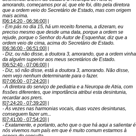
amorando, começamos por aí, que ele foi, dito pela diretora
que a ordem veio do Secretário de Estado, mas com origem
mais acima.
[06:14:20 - 06:36:00]
|
- Em pás no dia 15, há um receito fonema, a dizeram, eu
preciso mesmo que desde uma data, porque a ordem se
rejude, porque o Senhor do Autor de Esquenhar, diz que a
ordem veio de cima, acima do Secretário de Estado.
[06:36:00 - 06:51:00]
|
- Diz, ou não disse, a doutora 3, amorando, que a ordem vinha
da alguém superior aos meus secretários de Estado.
[06:52:40 - 07:06:00]
|
- Diz, só não disse, está a doutora 3, amorando. Não disse,
nem vejo nenhum determinante para o fazer.
[07:06:00 - 07:24:20]
|
- A diretora do serviço de pediatria e a Neuropa de Atria, com
fissões diferentes, que importância atribui esta desintunia,
recardar aos prers.
[07:24:20 - 07:39:20]
|
- Às vezes nas harmonias vocais, duas vozes desintunas,
conseguem fazer um...
[07:41:00 - 07:54:20]
|
- Exatamente, e portanto, acho que o que há aqui a salientar é
nós vivemos num país em que é muito comum estarmos à
espera de consulta.