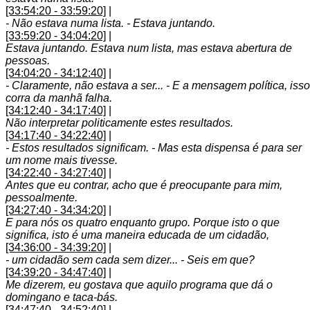
[33:54:20 - 33:59:20]
|
- Não estava numa lista. - Estava juntando.
[33:59:20 - 34:04:20]
|
Estava juntando. Estava num lista, mas estava abertura de
pessoas.
[34:04:20 - 34:12:40]
|
- Claramente, não estava a ser... - E a mensagem política, isso
corra da manhã falha.
[34:12:40 - 34:17:40]
|
Não interpretar politicamente estes resultados.
[34:17:40 - 34:22:40]
|
- Estos resultados significam. - Mas esta dispensa é para ser
um nome mais tivesse.
[34:22:40 - 34:27:40]
|
Antes que eu contrar, acho que é preocupante para mim,
pessoalmente.
[34:27:40 - 34:34:20]
|
E para nós os quatro enquanto grupo. Porque isto o que
significa, isto é uma maneira educada de um cidadão,
[34:36:00 - 34:39:20]
|
- um cidadão sem cada sem dizer... - Seis em que?
[34:39:20 - 34:47:40]
|
Me dizerem, eu gostava que aquilo programa que dá o
domingano e taca-bás.
[34:47:40 - 34:52:40]
|