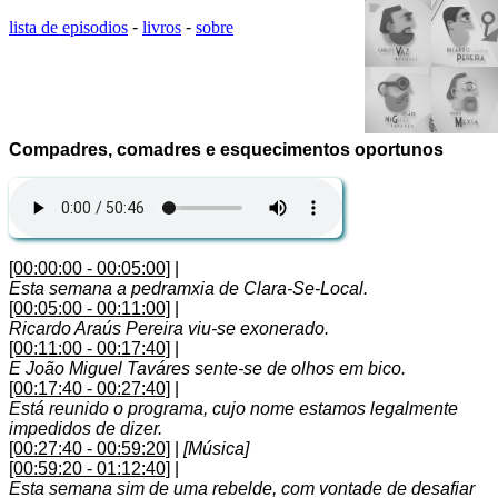
lista de episodios
-
livros
-
sobre
Compadres, comadres e esquecimentos oportunos
[00:00:00 - 00:05:00]
|
Esta semana a pedramxia de Clara-Se-Local.
[00:05:00 - 00:11:00]
|
Ricardo Araús Pereira viu-se exonerado.
[00:11:00 - 00:17:40]
|
E João Miguel Taváres sente-se de olhos em bico.
[00:17:40 - 00:27:40]
|
Está reunido o programa, cujo nome estamos legalmente
impedidos de dizer.
[00:27:40 - 00:59:20]
|
[Música]
[00:59:20 - 01:12:40]
|
Esta semana sim de uma rebelde, com vontade de desafiar