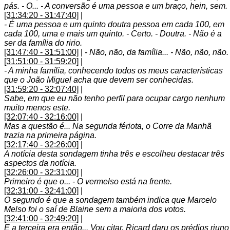
pás. - O... - A conversão é uma pessoa e um braço, hein, sem.
[31:34:20 - 31:47:40]
|
- É uma pessoa e um quinto doutra pessoa em cada 100, em
cada 100, uma e mais um quinto. - Certo. - Doutra. - Não é a
ser da família do ririo.
[31:47:40 - 31:51:00]
|
- Não, não, da família... - Não, não, não.
[31:51:00 - 31:59:20]
|
- A minha família, conhecendo todos os meus características
que o João Miguel acha que devem ser conhecidas.
[31:59:20 - 32:07:40]
|
Sabe, em que eu não tenho perfil para ocupar cargo nenhum
muito menos este.
[32:07:40 - 32:16:00]
|
Mas a questão é... Na segunda fériota, o Corre da Manhã
trazia na primeira página.
[32:17:40 - 32:26:00]
|
A notícia desta sondagem tinha três e escolheu destacar três
aspectos da notícia.
[32:26:00 - 32:31:00]
|
Primeiro é que o... - O vermelso está na frente.
[32:31:00 - 32:41:00]
|
O segundo é que a sondagem também indica que Marcelo
Melso foi o saí de Blaine sem a maioria dos votos.
[32:41:00 - 32:49:20]
|
E a terceira era então... Vou citar. Ricard daru os prédios riuno