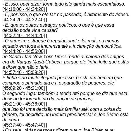
- E isso, quer dizer, torna tudo isto ainda mais escandaloso.
[44:16:00 - 44:24:20]
|
- E, por isso, o que ele faz no passado, é altamente dovidoso.
[44:24:20 - 44:32:40]
|
- E, que os outros estragos políticos, o que é que essa
decisão pode vir a causar?
[44:32:40 - 44:44:20]
|
- O primeiro estrague é reputacional e foi mais ou menos
equado em toda a imprensa até a inclinação democrática,
[44:44:20 - 44:56:00]
|
no Santo Llan New York Times, onde a maioria dos artigos
era do Vargas Masá-Cabeça, porque ele tinha feito que estão
a dizer que não o faria.
[44:57:40 - 45:09:20]
|
E tinha sido muito ilogado por isso, e está um homem que
comprou o primado ala e a esparação de poderes, etc.
[45:09:20 - 45:21:00]
|
O segundo lugar também a teoria até porque se diz que esta
decisão foi tomada no dia dação de graças,
[45:21:00 - 45:36:00]
|
que isto foi uma decisão mais familiar até, com a coisa do
gênero, foi decidido um indulto presidencial e Joe Biden está
da curto.
[45:37:40 - 45:47:40]
|
- Ou seja, várias pessoas dizem que o Joe Biden teve