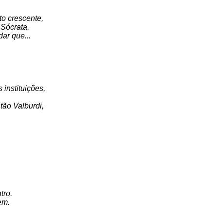
to crescente,
 Sócrata.
ar que...
 instituições,
tão Valburdi,
tro.
em.