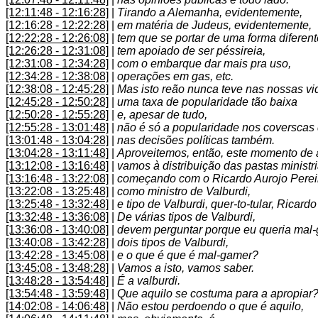
[12:11:48 - 12:16:28]
|
Tirando a Alemanha, evidentemente,
[12:16:28 - 12:22:28]
|
em matéria de Judeus, evidentemente,
[12:22:28 - 12:26:08]
|
tem que se portar de uma forma diferent
[12:26:28 - 12:31:08]
|
tem apoiado de ser péssireia,
[12:31:08 - 12:34:28]
|
com o embarque dar mais pra uso,
[12:34:28 - 12:38:08]
|
operações em gas, etc.
[12:38:08 - 12:45:28]
|
Mas isto reão nunca teve nas nossas vi
[12:45:28 - 12:50:28]
|
uma taxa de popularidade tão baixa
[12:50:28 - 12:55:28]
|
e, apesar de tudo,
[12:55:28 - 13:01:48]
|
não é só a popularidade nos coverscas 
[13:01:48 - 13:04:28]
|
nas decisões políticas também.
[13:04:28 - 13:11:48]
|
Aproveitemos, então, este momento de
[13:12:08 - 13:16:48]
|
vamos à distribuição das pastas ministr
[13:16:48 - 13:22:08]
|
começando com o Ricardo Aurojo Perei
[13:22:08 - 13:25:48]
|
como ministro de Valburdi,
[13:25:48 - 13:32:48]
|
e tipo de Valburdi, quer-to-tular, Ricard
[13:32:48 - 13:36:08]
|
De várias tipos de Valburdi,
[13:36:08 - 13:40:08]
|
devem perguntar porque eu queria mal
[13:40:08 - 13:42:28]
|
dois tipos de Valburdi,
[13:42:28 - 13:45:08]
|
e o que é que é mal-gamer?
[13:45:08 - 13:48:28]
|
Vamos a isto, vamos saber.
[13:48:28 - 13:54:48]
|
É a valburdi.
[13:54:48 - 13:59:48]
|
Que aquilo se costuma para a apropiar
[14:02:08 - 14:06:48]
|
Não estou perdoendo o que é aquilo,