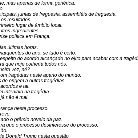
te, mas apenas de forma genérica.
o.
cipais, juntas de freguesia, assembléis de freguesia.
 os resultados.
meiro lugar de ámbito local.
tros ingredientes.
rise política em França.
as últimas horas.
marquentes do ano, se tudo é certo.
 respeito do acordo alcançado no ejito para acabar com a tragé
ra que hoje colheria todos nós.
meira vez, né?
com tragédias neste aparto do mundo.
de origem a outras tragédias.
acordos e tal.
intervalo na tragédia.
já não é mal.
rança neste processo.
reve.
hado o prêmio novelo da paz.
ara que o processo desinteresse do processo.
ção.
e de Donald Trump nesta questão