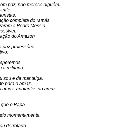
r com paz, não merece alguém.
elite.
uristas.
ação completa do ramás.
eraram a Pedro Messia
ossível.
icação do Amazon
 paz professória.
tivo.
 esperemos
a militaria.
u sou e da manteiga,
ste para o amaz.
o amaz, apoiantes do amaz,
.
s que o Papa
otado momentamente.
ou derrotado