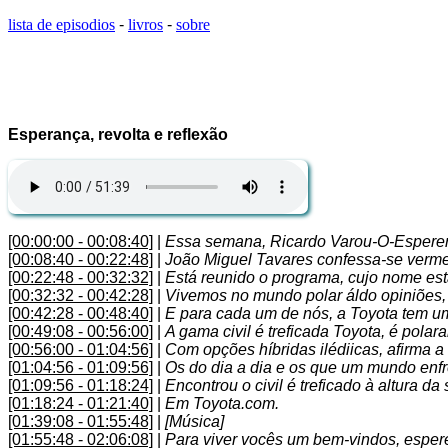
lista de episodios
-
livros
-
sobre
Esperança, revolta e reflexão
[00:00:00 - 00:08:40]
|
Essa semana, Ricardo Varou-O-Esperer 
[00:08:40 - 00:22:48]
|
João Miguel Tavares confessa-se verme
[00:22:48 - 00:32:32]
|
Está reunido o programa, cujo nome es
[00:32:32 - 00:42:28]
|
Vivemos no mundo polar áldo opiniões, r
[00:42:28 - 00:48:40]
|
E para cada um de nós, a Toyota tem um 
[00:49:08 - 00:56:00]
|
A gama civil é treficada Toyota, é polar
[00:56:00 - 01:04:56]
|
Com opções híbridas ilédiicas, afirma a
[01:04:56 - 01:09:56]
|
Os do dia a dia e os que um mundo enfr
[01:09:56 - 01:18:24]
|
Encontrou o civil é treficado à altura da
[01:18:24 - 01:21:40]
|
Em Toyota.com.
[01:39:08 - 01:55:48]
|
[Música]
[01:55:48 - 02:06:08]
|
Para viver vocês um bem-vindos, esper