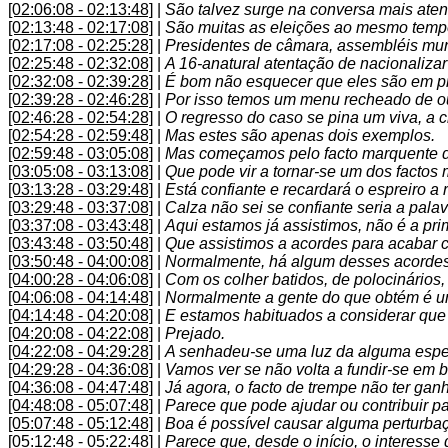
[02:06:08 - 02:13:48]
|
São talvez surge na conversa mais aten
[02:13:48 - 02:17:08]
|
São muitas as eleições ao mesmo temp
[02:17:08 - 02:25:28]
|
Presidentes de câmara, assembléis muni
[02:25:48 - 02:32:08]
|
A 16-anatural atentação de nacionalizar
[02:32:08 - 02:39:28]
|
É bom não esquecer que eles são em pri
[02:39:28 - 02:46:28]
|
Por isso temos um menu recheado de ou
[02:46:28 - 02:54:28]
|
O regresso do caso se pina um viva, a c
[02:54:28 - 02:59:48]
|
Mas estes são apenas dois exemplos.
[02:59:48 - 03:05:08]
|
Mas começamos pelo facto marquente d
[03:05:08 - 03:13:08]
|
Que pode vir a tornar-se um dos factos 
[03:13:28 - 03:29:48]
|
Está confiante e recardará o espreiro a
[03:29:48 - 03:37:08]
|
Calza não sei se confiante seria a palav
[03:37:08 - 03:43:48]
|
Aqui estamos já assistimos, não é a pri
[03:43:48 - 03:50:48]
|
Que assistimos a acordes para acabar 
[03:50:48 - 04:00:08]
|
Normalmente, há algum desses acordes 
[04:00:28 - 04:06:08]
|
Com os colher batidos, de polocinários, 
[04:06:08 - 04:14:48]
|
Normalmente a gente do que obtém é um 
[04:14:48 - 04:20:08]
|
E estamos habituados a considerar que 
[04:20:08 - 04:22:08]
|
Prejado.
[04:22:08 - 04:29:28]
|
A senhadeu-se uma luz da alguma espe
[04:29:28 - 04:36:08]
|
Vamos ver se não volta a fundir-se em b
[04:36:08 - 04:47:48]
|
Já agora, o facto de trempe não ter gan
[04:48:08 - 05:07:48]
|
Parece que pode ajudar ou contribuir p
[05:07:48 - 05:12:48]
|
Boa é possível causar alguma perturba
[05:12:48 - 05:22:48]
|
Parece que, desde o início, o interess