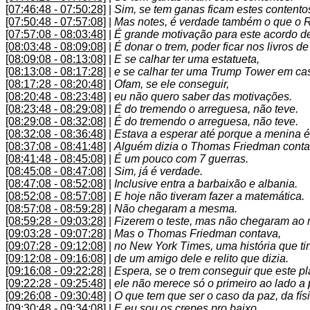
[07:46:48 - 07:50:28]
|
Sim, se tem ganas ficam estes contento
[07:50:48 - 07:57:08]
|
Mas notes, é verdade também o que o Ri
[07:57:08 - 08:03:48]
|
É grande motivação para este acordo d
[08:03:48 - 08:09:08]
|
É donar o trem, poder ficar nos livros de 
[08:09:08 - 08:13:08]
|
E se calhar ter uma estatueta,
[08:13:08 - 08:17:28]
|
e se calhar ter uma Trump Tower em ca
[08:17:28 - 08:20:48]
|
Ofam, se ele conseguir,
[08:20:48 - 08:23:48]
|
eu não quero saber das motivações.
[08:23:48 - 08:29:08]
|
É do tremendo o arreguesa, não teve.
[08:29:08 - 08:32:08]
|
É do tremendo o arreguesa, não teve.
[08:32:08 - 08:36:48]
|
Estava a esperar até porque a menina é
[08:37:08 - 08:41:48]
|
Alguém dizia o Thomas Friedman contav
[08:41:48 - 08:45:08]
|
É um pouco com 7 guerras.
[08:45:08 - 08:47:08]
|
Sim, já é verdade.
[08:47:08 - 08:52:08]
|
Inclusive entra a barbaixão e albania.
[08:52:08 - 08:57:08]
|
E hoje não tiveram fazer a matemática.
[08:57:08 - 08:59:28]
|
Não chegaram a mesma.
[08:59:28 - 09:03:28]
|
Fizerem o teste, mas não chegaram ao
[09:03:28 - 09:07:28]
|
Mas o Thomas Friedman contava,
[09:07:28 - 09:12:08]
|
no New York Times, uma história que t
[09:12:08 - 09:16:08]
|
de um amigo dele e relito que dizia.
[09:16:08 - 09:22:28]
|
Espera, se o trem conseguir que este p
[09:22:28 - 09:25:48]
|
ele não merece só o primeiro ao lado a 
[09:26:08 - 09:30:48]
|
O que tem que ser o caso da paz, da fís
[09:30:48 - 09:34:08]
|
E eu sou os crepes pro baixo.