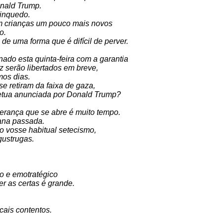
nald Trump.
rinquedo.
om crianças um pouco mais novos
o.
e uma forma que é difícil de perver.
nado esta quinta-feira com a garantia
 serão libertados em breve,
mos dias.
se retiram da faixa de gaza,
petua anunciada por Donald Trump?
perança que se abre é muito tempo.
mana passada.
o vosse habitual setecismo,
gustrugas.
o e emotratégico
er as certas é grande.
cais contentos.