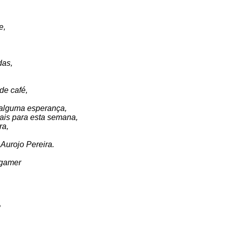
e,
das,
de café,
 alguma esperança,
iais para esta semana,
ra,
o Aurojo Pereira.
-gamer
?