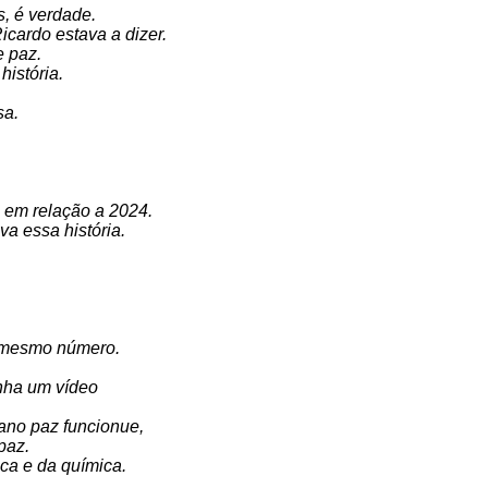
s, é verdade.
cardo estava a dizer.
e paz.
história.
sa.
 em relação a 2024.
a essa história.
 mesmo número.
inha um vídeo
lano paz funcionue,
paz.
ica e da química.