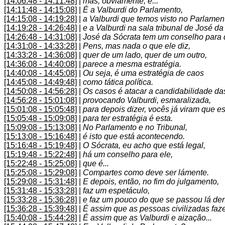
[14:06:48 - 14:11:48]
|
mas, obviamente, é...
[14:11:48 - 14:15:08]
|
É a Valburdi do Parlamento,
[14:15:08 - 14:19:28]
|
a Valburdi que temos visto no Parlamen
[14:19:28 - 14:26:48]
|
e a Valburdi na sala tribunal de José da
[14:26:48 - 14:31:08]
|
José da Sócrata tem um conselho para d
[14:31:08 - 14:33:28]
|
Pens, mas nada o que ele diz,
[14:33:28 - 14:36:08]
|
quer de um lado, quer de um outro,
[14:36:08 - 14:40:08]
|
parece a mesma estratégia.
[14:40:08 - 14:45:08]
|
Ou seja, é uma estratégia de caos
[14:45:08 - 14:49:48]
|
como tática política.
[14:50:08 - 14:56:28]
|
Os casos é atacar a candidabilidade das
[14:56:28 - 15:01:08]
|
provocando Valburdi, esmaralizada,
[15:01:08 - 15:05:48]
|
para depois dizer, vocês já viram que es
[15:05:48 - 15:09:08]
|
para ter estratégia é esta.
[15:09:08 - 15:13:08]
|
No Parlamento e no Tribunal,
[15:13:08 - 15:16:48]
|
é isto que está acontecendo.
[15:16:48 - 15:19:48]
|
O Sócrata, eu acho que está legal,
[15:19:48 - 15:22:48]
|
há um conselho para ele,
[15:22:48 - 15:25:08]
|
que é...
[15:25:08 - 15:29:08]
|
Compartes como deve ser lámente.
[15:29:08 - 15:31:48]
|
E depois, então, no fim do julgamento,
[15:31:48 - 15:33:28]
|
faz um espetáculo,
[15:33:28 - 15:36:28]
|
e faz um pouco do que se passou lá den
[15:36:28 - 15:39:48]
|
É assim que as pessoas civilizadas faz
[15:40:08 - 15:44:28]
|
É assim que as Valburdi e aização...