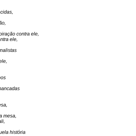
cidas,
ão,
piração contra ele,
tra ele,
nalistas
ele,
hos
 bancadas
esa,
 a mesa,
li,
ela história