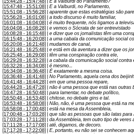
[15:44:28 - 15:47:48]
|
E a Valburdi do Parlamento?
[15:47:48 - 15:51:08]
|
E a Valburdi, no Parlamento,
[15:51:08 - 15:56:28]
|
aparente que estas estratégias são pare
[15:56:28 - 16:01:08]
|
a todo discurso é muito familiar,
[16:01:08 - 16:04:08]
|
é muito frequente, nós ligamos a televis
[16:04:08 - 16:08:28]
|
e vemos o Sócrata de ser entrevistado
[16:08:28 - 16:15:48]
|
e dizer que os jornalistas têm uma cons
[16:15:48 - 16:20:08]
|
a uma cabala da comunicação social con
[16:20:08 - 16:21:48]
|
mudamos de canal,
[16:21:48 - 16:25:48]
|
e está em da aventura a dizer que os jor
[16:25:48 - 16:29:08]
|
têm uma conspiração contra ele,
[16:29:28 - 16:32:28]
|
a cabala da comunicação social contra 
[16:32:28 - 16:34:08]
|
é mesmo...
[16:34:08 - 16:36:48]
|
É exatamente a mesma coisa.
[16:36:48 - 16:41:48]
|
No Parlamento, aquela cena dos beijin
[16:41:48 - 16:44:28]
|
em que uma pessoa repare,
[16:44:28 - 16:47:28]
|
não é uma pessoa que está nas outras
[16:47:28 - 16:50:48]
|
para lamentar, no debate político,
[16:50:48 - 16:53:48]
|
chitose, no debate gins e tal.
[16:53:48 - 16:58:08]
|
Não, não, é uma pessoa que está na m
[16:58:08 - 17:00:48]
|
está na mesa da Assembleia,
[17:00:48 - 17:03:28]
|
que são as pessoas que são latas para
[17:03:28 - 17:11:28]
|
da Assembleia, tem outro tipo de veres a
[17:11:28 - 17:17:08]
|
até, digamos, de decoro.
[17:17:28 - 17:22:08]
|
E, portanto, eu não sei se conhecem aqu