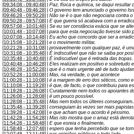
[09:34:08 - 09:40:48]
|
Paz, física e química, se daqui resulta
[09:40:48 - 09:46:28]
|
O governo tem anunciado o governo Isra
[09:46:28 - 09:50:28]
|
Não se é o que não negociaria contra o t
[09:50:28 - 09:57:08]
|
E que guerra só acabava com a erradic
[09:57:08 - 10:01:48]
|
Se eu ser constância exácia que se alt
[10:01:48 - 10:07:08]
|
para que esta negociação tivesse sido p
[10:07:08 - 10:14:48]
|
Eu acho que concordo que ser a errad
[10:15:08 - 10:21:28]
|
e o movimento militar,
[10:21:28 - 10:31:08]
|
provavelmente com qualquer paz, é uma
[10:31:08 - 10:35:48]
|
É indiscutível que não se saiba por posi
[10:35:48 - 10:40:48]
|
É indiscutível que é retirada das tropas.
[10:40:48 - 10:46:28]
|
Eles realizam em positivo e sobretudo
[10:46:28 - 10:52:28]
|
que é o mais urgente até de tudo ajudam 
[10:52:28 - 11:00:08]
|
Mas, na verdade, o que acontece
[11:00:28 - 11:10:08]
|
é a margem de erro dos séticos, como e
[11:10:08 - 11:19:28]
|
é que, de facto, o que contribuiu para e
[11:19:28 - 11:26:08]
|
Curatamente nem todos os apoiantes d
[11:26:08 - 11:28:08]
|
é um pouco possível.
[11:28:08 - 11:35:48]
|
Mas nem todos os últeres conseguiram..
[11:35:48 - 11:39:28]
|
conseguiam às vezes ser mais papista
[11:39:28 - 11:42:08]
|
e que acham que o acordo é péssimo.
[11:42:28 - 11:54:28]
|
Mas isto mostra que o amaz está derr
[11:54:28 - 11:58:48]
|
E que esreia o finalmente,
[11:58:48 - 12:07:48]
|
espero que tenha percebido que se torn
[12:07:48 - 12:11:48]
|
nas opiniões públicas e todo lado.