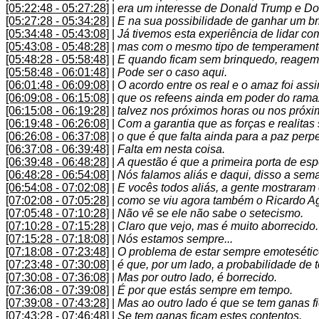
[05:22:48 - 05:27:28]
|
era um interesse de Donald Trump e Do
[05:27:28 - 05:34:28]
|
E na sua possibilidade de ganhar um b
[05:34:48 - 05:43:08]
|
Já tivemos esta experiência de lidar c
[05:43:08 - 05:48:28]
|
mas com o mesmo tipo de temperament
[05:48:28 - 05:58:48]
|
E quando ficam sem brinquedo, reagem d
[05:58:48 - 06:01:48]
|
Pode ser o caso aqui.
[06:01:48 - 06:09:08]
|
O acordo entre os real e o amaz foi assi
[06:09:08 - 06:15:08]
|
que os refeens ainda em poder do ramaz
[06:15:08 - 06:19:28]
|
talvez nos próximos horas ou nos próxi
[06:19:48 - 06:26:08]
|
Com a garantia que as forças e realitas 
[06:26:08 - 06:37:08]
|
o que é que falta ainda para a paz per
[06:37:08 - 06:39:48]
|
Falta em nesta coisa.
[06:39:48 - 06:48:28]
|
A questão é que a primeira porta de es
[06:48:28 - 06:54:08]
|
Nós falamos aliás e daqui, disso a se
[06:54:08 - 07:02:08]
|
E vocês todos aliás, a gente mostraram 
[07:02:08 - 07:05:28]
|
como se viu agora também o Ricardo A
[07:05:48 - 07:10:28]
|
Não vê se ele não sabe o setecismo.
[07:10:28 - 07:15:28]
|
Claro que vejo, mas é muito aborrecido.
[07:15:28 - 07:18:08]
|
Nós estamos sempre...
[07:18:08 - 07:23:48]
|
O problema de estar sempre emotesétic
[07:23:48 - 07:30:08]
|
é que, por um lado, a probabilidade de t
[07:30:08 - 07:36:08]
|
Mas por outro lado, é borrecido.
[07:36:08 - 07:39:08]
|
É por que estás sempre em tempo.
[07:39:08 - 07:43:28]
|
Mas ao outro lado é que se tem ganas fi
[07:43:28 - 07:46:48]
|
Se tem ganas ficam estes contentos.