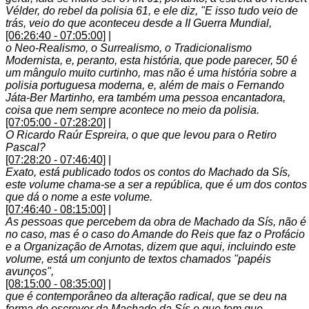
Vélder, do rebel da polisia 61, e ele diz, "E isso tudo veio de
trás, veio do que aconteceu desde a II Guerra Mundial,
[06:26:40 - 07:05:00]
|
o Neo-Realismo, o Surrealismo, o Tradicionalismo
Modernista, e, peranto, esta história, que pode parecer, 50 é
um mângulo muito curtinho, mas não é uma história sobre a
polisia portuguesa moderna, e, além de mais o Fernando
Játa-Ber Martinho, era também uma pessoa encantadora,
coisa que nem sempre acontece no meio da polisia.
[07:05:00 - 07:28:20]
|
O Ricardo Raúr Espreira, o que que levou para o Retiro
Pascal?
[07:28:20 - 07:46:40]
|
Exato, está publicado todos os contos do Machado da Sís,
este volume chama-se a ser a república, que é um dos contos
que dá o nome a este volume.
[07:46:40 - 08:15:00]
|
As pessoas que percebem da obra de Machado da Sís, não é
no caso, mas é o caso do Amande do Reis que faz o Profácio
e a Organização de Arnotas, dizem que aqui, incluindo este
volume, está um conjunto de textos chamados "papéis
avunços",
[08:15:00 - 08:35:00]
|
que é contemporâneo da alteração radical, que se deu na
forma de escrever da Machado da Sís e que tem que