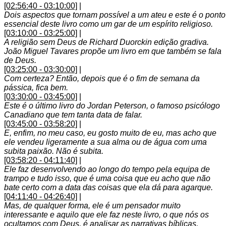
[02:56:40 - 03:10:00]
|
Dois aspectos que tornam possível a um ateu e este é o ponto
essencial deste livro como um gar de um espírito religioso.
[03:10:00 - 03:25:00]
|
A religião sem Deus de Richard Duorckin edição gradiva.
João Miguel Tavares propõe um livro em que também se fala
de Deus.
[03:25:00 - 03:30:00]
|
Com certeza? Então, depois que é o fim de semana da
pássica, fica bem.
[03:30:00 - 03:45:00]
|
Este é o último livro do Jordan Peterson, o famoso psicólogo
Canadiano que tem tanta data de falar.
[03:45:00 - 03:58:20]
|
E, enfim, no meu caso, eu gosto muito de eu, mas acho que
ele vendeu ligeramente a sua alma ou de água com uma
subita paixão. Não é subita.
[03:58:20 - 04:11:40]
|
Ele faz desenvolvendo ao longo do tempo pela equipa de
trampo e tudo isso, que é uma coisa que eu acho que não
bate certo com a data das coisas que ela dá para agarque.
[04:11:40 - 04:26:40]
|
Mas, de qualquer forma, ele é um pensador muito
interessante e aquilo que ele faz neste livro, o que nós os
ocultamos com Deus, é analisar as narrativas bíblicas,