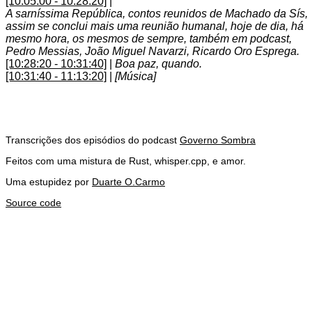
[10:05:00 - 10:28:20]
|
A sarníssima República, contos reunidos de Machado da Sís,
assim se conclui mais uma reunião humanal, hoje de dia, há
mesmo hora, os mesmos de sempre, também em podcast,
Pedro Messias, João Miguel Navarzi, Ricardo Oro Esprega.
[10:28:20 - 10:31:40]
|
Boa paz, quando.
[10:31:40 - 11:13:20]
|
[Música]
Transcrições dos episódios do podcast
Governo Sombra
Feitos com uma mistura de Rust, whisper.cpp, e amor.
Uma estupidez por
Duarte O.Carmo
Source code