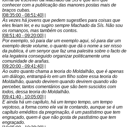
conhecer com a publicação das manores postas mais de
braços cubas.
[08:35:00 - 08:51:40]
|
Às vezes há jovens que pedem sugestões para coisas que
eles feiam ler, e eu sugiro sempre Machado da Sís. Não sou
os romanços, mas também os contos.
[08:51:40 - 09:20:00]
|
Por exemplo, só para dar um exemplo aqui, só para dar um
exemplo deste volume, o quanto que dá o nome a ser nisso
da publica, é um senyor que faz uma palestra sobre o facto de
ela legateira conseguido organizar politicamente uma
comunidade de arañas.
[09:20:00 - 09:41:40]
|
Ao outro quanto chama a teoria do Moldalhão, que é apenas
um diálogo, entrampá-lo em um filho sobre essa teoria do
Moldalhão, quando devirem quando devirem quando vão
perceber, tantos comentários que são bem suscidos com
todos, dessa teoria do Moldalhão.
[09:41:40 - 10:05:00]
|
E ainda há um capítulo, há um tempo tempo, um tempo
vejotoso, a forma como ele vai te contando, aunque se é um
capítulo eméditos da pregrinação, é um pastístimo que tem
engraçado, quem é que não gosta de pastístimo que tem
engraçado.