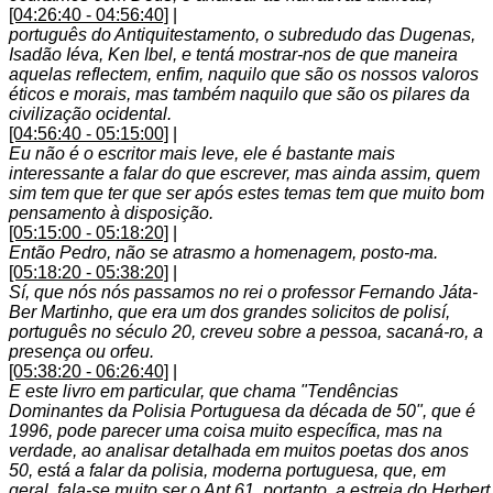
[04:26:40 - 04:56:40]
|
português do Antiquitestamento, o subredudo das Dugenas,
Isadão Iéva, Ken Ibel, e tentá mostrar-nos de que maneira
aquelas reflectem, enfim, naquilo que são os nossos valoros
éticos e morais, mas também naquilo que são os pilares da
civilização ocidental.
[04:56:40 - 05:15:00]
|
Eu não é o escritor mais leve, ele é bastante mais
interessante a falar do que escrever, mas ainda assim, quem
sim tem que ter que ser após estes temas tem que muito bom
pensamento à disposição.
[05:15:00 - 05:18:20]
|
Então Pedro, não se atrasmo a homenagem, posto-ma.
[05:18:20 - 05:38:20]
|
Sí, que nós nós passamos no rei o professor Fernando Játa-
Ber Martinho, que era um dos grandes solicitos de polisí,
português no século 20, creveu sobre a pessoa, sacaná-ro, a
presença ou orfeu.
[05:38:20 - 06:26:40]
|
E este livro em particular, que chama "Tendências
Dominantes da Polisia Portuguesa da década de 50", que é
1996, pode parecer uma coisa muito específica, mas na
verdade, ao analisar detalhada em muitos poetas dos anos
50, está a falar da polisia, moderna portuguesa, que, em
geral, fala-se muito ser o Ant 61, portanto, a estreia do Herbert