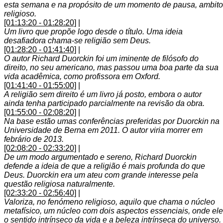
esta semana e na propósito de um momento de pausa, ambito
religioso.
[01:13:20 - 01:28:20]
|
Um livro que propõe logo desde o título. Uma ideia
desafiadora chama-se religião sem Deus.
[01:28:20 - 01:41:40]
|
O autor Richard Duorckin foi um iminente de filósofo do
direito, no seu americano, mas passou uma boa parte da sua
vida acadêmica, como profissora em Oxford.
[01:41:40 - 01:55:00]
|
A religião sem direito é um livro já posto, embora o autor
ainda tenha participado parcialmente na revisão da obra.
[01:55:00 - 02:08:20]
|
Na base estão umas conferências preferidas por Duorckin na
Universidade de Berna em 2011. O autor viria morrer em
febrário de 2013.
[02:08:20 - 02:33:20]
|
De um modo argumentado e sereno, Richard Duorckin
defende a ideia de que a religião é mais profunda do que
Deus. Duorckin era um ateu com grande interesse pela
questão religiosa naturalmente.
[02:33:20 - 02:56:40]
|
Valoriza, no fenómeno religioso, aquilo que chama o núcleo
metafísico, um núcleo com dois aspectos essenciais, onde ele
o sentido intrínseco da vida e a beleza intrínseca do universo.