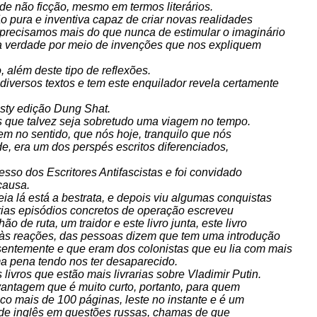
e não ficção, mesmo em termos literários.
 pura e inventiva capaz de criar novas realidades
 precisamos mais do que nunca de estimular o imaginário
r a verdade por meio de invenções que nos expliquem
 além deste tipo de reflexões.
 diversos textos e tem este enquilador revela certamente
ty edição Dung Shat.
s que talvez seja sobretudo uma viagem no tempo.
em no sentido, que nós hoje, tranquilo que nós
e, era um dos perspés escritos diferenciados,
sso dos Escritores Antifascistas e foi convidado
causa.
eia lá está a bestrata, e depois viu algumas conquistas
rias episódios concretos de operação escreveu
 de ruta, um traidor e este livro junta, este livro
às reações, das pessoas dizem que tem uma introdução
sentemente e que eram dos colonistas que eu lia com mais
a pena tendo nos ter desaparecido.
vros que estão mais livrarias sobre Vladimir Putin.
vantagem que é muito curto, portanto, para quem
co mais de 100 páginas, leste no instante e é um
l de inglês em questões russas, chamas de que