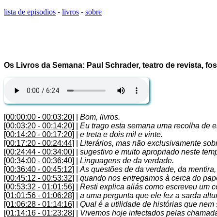
lista de episodios
-
livros
-
sobre
Os Livros da Semana: Paul Schrader, teatro de revista, fo
[00:00:00 - 00:03:20]
|
Bom, livros.
[00:03:20 - 00:14:20]
|
Eu trago esta semana uma recolha de en
[00:14:20 - 00:17:20]
|
e treta e dois mil e vinte.
[00:17:20 - 00:24:44]
|
Literários, mas não exclusivamente sobre
[00:24:44 - 00:34:00]
|
sugestivo e muito apropriado neste tem
[00:34:00 - 00:36:40]
|
Linguagens de da verdade.
[00:36:40 - 00:45:12]
|
As questões de da verdade, da mentira, 
[00:45:12 - 00:53:32]
|
quando nos entregamos à cerca do papel d
[00:53:32 - 01:01:56]
|
Resti explica aliás como escreveu um co
[01:01:56 - 01:06:28]
|
a uma pergunta que ele fez a sarda altu
[01:06:28 - 01:14:16]
|
Qual é a utilidade de histórias que nem
[01:14:16 - 01:23:28]
|
Vivemos hoje infectados pelas chamada