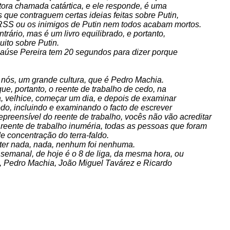
tora chamada catártica, e ele responde, é uma
 que contraguem certas ideias feitas sobre Putin,
 RSS ou os inimigos de Putin nem todos acabam mortos.
rário, mas é um livro equilibrado, e portanto,
ito sobre Putin.
Raúse Pereira tem 20 segundos para dizer porque
 nós, um grande cultura, que é Pedro Machia.
que, portanto, o reente de trabalho de cedo, na
a, velhice, começar um dia, e depois de examinar
odo, incluindo e examinando o facto de escrever
preensível do reente de trabalho, vocês não vão acreditar
reente de trabalho inuméria, todas as pessoas que foram
 concentração do terra-faldo.
 ter nada, nada, nenhum foi nenhuma.
 semanal, de hoje é o 8 de liga, da mesma hora, ou
t, Pedro Machia, João Miguel Tavárez e Ricardo