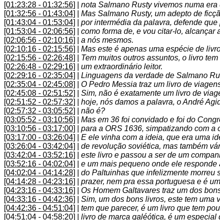
[01:23:28 - 01:32:56]
|
nota Salmano Rusty vivemos numa era d
[01:32:56 - 01:43:04]
|
Mas Salmano Rusty, um adepto de ficção
[01:43:04 - 01:53:04]
|
por intermédia da palavra, defende que
[01:53:04 - 02:06:56]
|
como forma de, e vou citar-lo, alcança
[02:06:56 - 02:10:16]
|
a nós mesmos.
[02:10:16 - 02:15:56]
|
Mas este é apenas uma espécie de livro,
[02:15:56 - 02:26:48]
|
Tem muitos outros assuntos, o livro tem
[02:26:48 - 02:29:16]
|
um extraordinário leitor.
[02:29:16 - 02:35:04]
|
Linguagens da verdade de Salmano Rus
[02:35:04 - 02:45:08]
|
O Pedro Messia traz um livro de viagen
[02:45:08 - 02:51:52]
|
Sim, não é exatamente um livro de viag
[02:51:52 - 02:57:32]
|
hoje, nós damos a palavra, o André Agid
[02:57:32 - 03:05:52]
|
não é?
[03:05:52 - 03:10:56]
|
Mas em 36 foi convidado e foi do Congre
[03:10:56 - 03:17:00]
|
para a ORS 1636, simpatizando com a 
[03:17:00 - 03:26:04]
|
E ele vinha com a ideia, que era uma id
[03:26:04 - 03:42:04]
|
de revolução soviética, mas também vá
[03:42:04 - 03:52:16]
|
este livro e passou a ser de um companhão
[03:52:16 - 04:02:04]
|
e um mais pequeno onde ele responde 
[04:02:04 - 04:14:28]
|
do Paltuinhas que infelizmente morreu 
[04:14:28 - 04:23:16]
|
prazer, nem pra essa portuguesa e é um
[04:23:16 - 04:33:16]
|
Os Homem Galtavares traz um dos bons li
[04:33:16 - 04:42:36]
|
Sim, um dos bons livros, este tem uma 
[04:42:36 - 04:51:04]
|
tem que parecer, é um livro que tem pou
[04:51:04 - 04:58:20]
|
livro de marca galéótica, é um especia