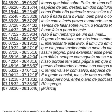
[04:58:20 - 05:06:20]
|
temos que falar sobre Putin, de uma edi
[05:06:20 - 05:15:44]
|
espécie de um, destes, um dos capítulos
[05:15:44 - 05:25:48]
|
como Putin não pretende ressuscitar o
[05:25:48 - 05:33:28]
|
Não é nada para o Putin, bem para o cont
[05:33:28 - 05:37:28]
|
leste com a imés prazer e aprende-se mu
[05:37:28 - 05:44:32]
|
Temos de falar sobre Putin, o Ricardo 
[05:44:32 - 05:47:52]
|
é que fala a pena ler este...
[05:47:52 - 05:59:04]
|
Não é um remanço de um dia, mas...
[05:59:04 - 06:07:52]
|
O geno de artístico que nós temos entre
[06:07:52 - 06:19:22]
|
É interessante este livro, é um livro em 
[06:19:22 - 06:27:16]
|
que ele ponto exáter entre a meia da di
[06:27:16 - 06:35:16]
|
assim próprio, para examinar esse perí
[06:35:16 - 06:42:04]
|
um diário, sempre com aquela prosa e re
[06:42:04 - 06:48:16]
|
nisso porque tem uma página em que o 
[06:48:16 - 06:53:32]
|
presas doutoradas e mortas no campo de
[06:53:32 - 07:04:12]
|
O tempo vai ser com salvo, esquece de
[07:04:12 - 07:12:18]
|
E a gente conclui, mas, de uma reunião
[07:12:18 - 07:18:32]
|
a qualquer hora, entre o ano de podcas
[07:18:32 - 07:38:30]
|
Rússprega.
[07:38:30 - 08:16:46]
|
[Música]
Transcrições dos episódios do podcast
Governo Sombra