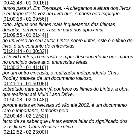
[00:42:48 - 01:00:16]
|
temos para si. Em Toyota.pt. - A chegamos a altura dos livros
e eu trago desta vez um livro que, embora não explique
[01:00:16 - 01:09:56]
|
todo, alguns dos filmes mais inquietantes das últimas
décadas, servem-nos assim para nos aproximar
[01:09:56 - 01:21:44]
|
do universo do seu autor. Lintes sobre lintes, este é o título do
livro, é um conjunto de entrevistas
[01:21:44 - 01:30:32]
|
a David Lintes, o cineasta sempre desconcertante que morreu
no princípio deste ano, entrevistas feitas
[01:30:32 - 01:41:16]
|
por um outro cineasta, o realizador independento Chris
Rodley, trata-se de um documento valioso,
[01:41:16 - 01:50:08]
|
sobretudo para quem já conhece os filmes do Lintes, a obra
que realizou até Mulo Land Drive,
[01:50:08 - 02:00:48]
|
porque estas entrevistas só vão até 2002, é um documento
raro e importante, também pelo
[02:00:48 - 02:12:52]
|
facto de se saber que Lintes estava falar do significado dos
seus filmes. Chris Rodley explica
[02:12:52 - 02:23:00]
|