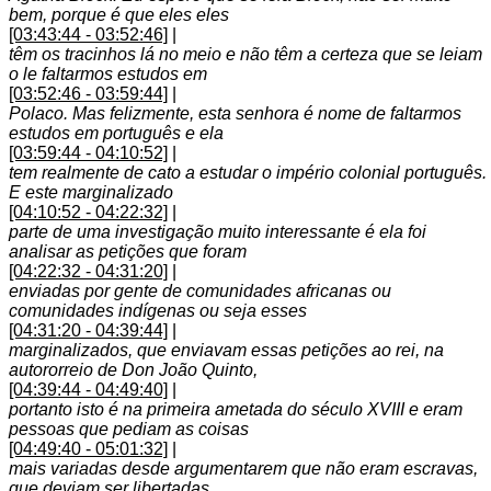
bem, porque é que eles eles
[03:43:44 - 03:52:46]
|
têm os tracinhos lá no meio e não têm a certeza que se leiam
o le faltarmos estudos em
[03:52:46 - 03:59:44]
|
Polaco. Mas felizmente, esta senhora é nome de faltarmos
estudos em português e ela
[03:59:44 - 04:10:52]
|
tem realmente de cato a estudar o império colonial português.
E este marginalizado
[04:10:52 - 04:22:32]
|
parte de uma investigação muito interessante é ela foi
analisar as petições que foram
[04:22:32 - 04:31:20]
|
enviadas por gente de comunidades africanas ou
comunidades indígenas ou seja esses
[04:31:20 - 04:39:44]
|
marginalizados, que enviavam essas petições ao rei, na
autororreio de Don João Quinto,
[04:39:44 - 04:49:40]
|
portanto isto é na primeira ametada do século XVIII e eram
pessoas que pediam as coisas
[04:49:40 - 05:01:32]
|
mais variadas desde argumentarem que não eram escravas,
que deviam ser libertadas,