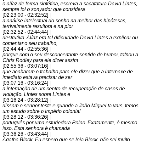
o alíaz de forma sintética, escreva a sacatatura David Lintes,
sempre foi o sonyador que considera
[02:23:00 - 02:32:52]
|
a análise intelectual do sonho na melhor das hipótesas,
terrívelmente resultora e na pior
[02:32:52 - 02:44:44]
|
destrutiva. Alíaz era tal dificuldade David Lintes a explicar ou
comentar o seu trabalho,
[02:44:44 - 02:55:36]
|
porque com o seu desconcertante sentido do humor, tofnou a
Chris Rodley para ele dizer assim
[02:55:36 - 03:07:16]
|
que acabaram o trabalho para ele dizer que a internaxe de
imediato estava precisar de ser
[03:07:16 - 03:16:24]
|
a internação de um centro de recuperação de casos de
violação. Lintes sobre Lintes e
[03:16:24 - 03:28:12]
|
dissam o senhor teste e quando a João Miguel ta vars, temos
um estudo sobre o império colonial
[03:28:12 - 03:36:26]
|
português por uma esturiedora Polac. Exatamente, é mesmo
isso. Esta senhora é chamada
[03:36:26 - 03:43:44]
|
Agatha Block. Eu espero que se leia Block, não sei muito