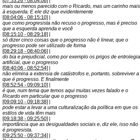
[07:53:26 - 08:04:06]
|
mais ou menos parecido com o Ricardo, mas um carinho mais
à esquerda. E ele diz que evidentemente
[08:04:06 - 08:15:10]
|
que como progresista não recuso o progresso, mas é preciso
que a esquerda aprenda e você
[08:15:10 - 08:29:18]
|
só dizer cinco coisas que o progresso não é linear, que o
progresso pode ser utilizado de forma
[08:29:18 - 08:40:06]
|
do bia e prejudicial, como por exemplo os prigos de entrolegia
artificial, que o progresso
[08:40:06 - 08:52:54]
|
não elimina a extensia de catástrofos e, portanto, sobreviver a
que é progresso. E finalmente
[08:52:54 - 09:09:10]
|
é que, num tema que temos aqui muitas vezes falado e o
Ricardo em particular que o progresso
[09:09:10 - 09:18:38]
|
pode estar a levar a uma culturalização da política em que os
estilos de vida têm mais
[09:18:38 - 09:25:50]
|
importância que as desigualdades sociais e, diz ele, isso não
é progresista.
[09:25:50 - 09:37:34]
|