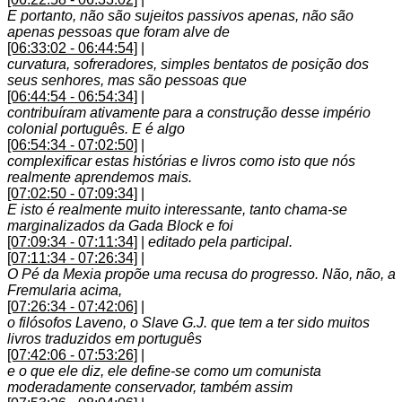
E portanto, não são sujeitos passivos apenas, não são
apenas pessoas que foram alve de
[06:33:02 - 06:44:54]
|
curvatura, sofreradores, simples bentatos de posição dos
seus senhores, mas são pessoas que
[06:44:54 - 06:54:34]
|
contribuíram ativamente para a construção desse império
colonial português. E é algo
[06:54:34 - 07:02:50]
|
complexificar estas histórias e livros como isto que nós
realmente aprendemos mais.
[07:02:50 - 07:09:34]
|
E isto é realmente muito interessante, tanto chama-se
marginalizados da Gada Block e foi
[07:09:34 - 07:11:34]
|
editado pela participal.
[07:11:34 - 07:26:34]
|
O Pé da Mexia propõe uma recusa do progresso. Não, não, a
Fremularia acima,
[07:26:34 - 07:42:06]
|
o filósofos Laveno, o Slave G.J. que tem a ter sido muitos
livros traduzidos em português
[07:42:06 - 07:53:26]
|
e o que ele diz, ele define-se como um comunista
moderadamente conservador, também assim