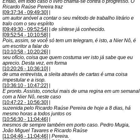
Então, em todo caso o livro chama-se contra o progresso. O
Ricardo Raúse Pereira traz
[09:37:34 - 09:49:30]
|
um autor anóvel a contar o seu método de trabalho litrário e
tralo com o seu espírito
[09:49:30 - 09:52:54]
|
de síntese já conhecido.
[09:52:54 - 10:10:58]
|
Pois, assim, se você só tem um telegram, é isto, a Nier Nô, é
um escritor a falar do
[10:10:58 - 10:20:26]
|
seu ofício, coisa que quem costuma ver isto já sabe que eu
aprecio. Desta vez, em forma
[10:20:26 - 10:36:10]
|
de uma entrevista, a sleita através de cartas é uma coisa
impestular e a isop.
[10:36:10 - 10:47:22]
|
E pronto. Assisto, conclui mais de uma regina em um semanal
com a Nier Nô, neste caso
[10:47:22 - 10:56:30]
|
suzenida pelo Ricardo Raúse Pereira de hoje a 8 dias, há
mesmo horas a todos juntos os
[10:56:30 - 11:04:46]
|
mesmos de sempre também em porto caso. Pedro Mugia,
João Miguel Tavares e Ricardo Raúse
[11:04:46 - 11:04:46]
|
Pereira.