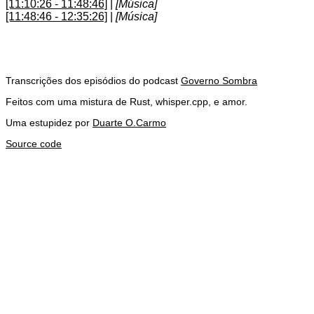
[11:10:26 - 11:48:46]
|
[Música]
[11:48:46 - 12:35:26]
|
[Música]
Transcrições dos episódios do podcast
Governo Sombra
Feitos com uma mistura de Rust, whisper.cpp, e amor.
Uma estupidez por
Duarte O.Carmo
Source code