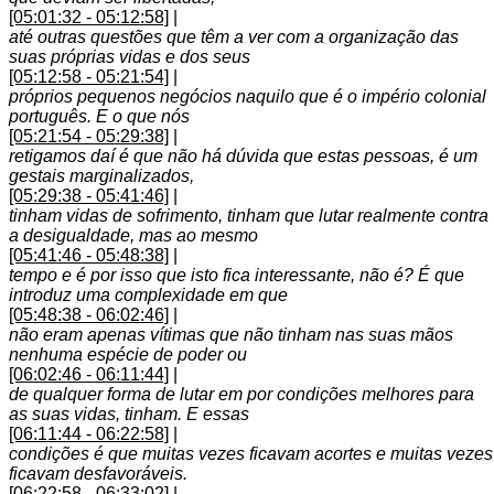
[05:01:32 - 05:12:58]
|
até outras questões que têm a ver com a organização das
suas próprias vidas e dos seus
[05:12:58 - 05:21:54]
|
próprios pequenos negócios naquilo que é o império colonial
português. E o que nós
[05:21:54 - 05:29:38]
|
retigamos daí é que não há dúvida que estas pessoas, é um
gestais marginalizados,
[05:29:38 - 05:41:46]
|
tinham vidas de sofrimento, tinham que lutar realmente contra
a desigualdade, mas ao mesmo
[05:41:46 - 05:48:38]
|
tempo e é por isso que isto fica interessante, não é? É que
introduz uma complexidade em que
[05:48:38 - 06:02:46]
|
não eram apenas vítimas que não tinham nas suas mãos
nenhuma espécie de poder ou
[06:02:46 - 06:11:44]
|
de qualquer forma de lutar em por condições melhores para
as suas vidas, tinham. E essas
[06:11:44 - 06:22:58]
|
condições é que muitas vezes ficavam acortes e muitas vezes
ficavam desfavoráveis.
[06:22:58 - 06:33:02]
|