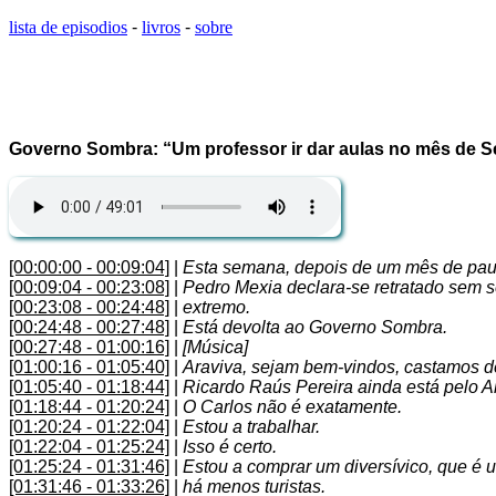
lista de episodios
-
livros
-
sobre
Governo Sombra: “Um professor ir dar aulas no mês de S
[00:00:00 - 00:09:04]
|
Esta semana, depois de um mês de pau
[00:09:04 - 00:23:08]
|
Pedro Mexia declara-se retratado sem s
[00:23:08 - 00:24:48]
|
extremo.
[00:24:48 - 00:27:48]
|
Está devolta ao Governo Sombra.
[00:27:48 - 01:00:16]
|
[Música]
[01:00:16 - 01:05:40]
|
Araviva, sejam bem-vindos, castamos d
[01:05:40 - 01:18:44]
|
Ricardo Raús Pereira ainda está pelo Al
[01:18:44 - 01:20:24]
|
O Carlos não é exatamente.
[01:20:24 - 01:22:04]
|
Estou a trabalhar.
[01:22:04 - 01:25:24]
|
Isso é certo.
[01:25:24 - 01:31:46]
|
Estou a comprar um diversívico, que é
[01:31:46 - 01:33:26]
|
há menos turistas.