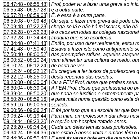
[06:47:48 - 06:55:48]
|
Prof, poder vir a fazer uma greva ao iní
[06:55:48 - 06:57:28]
|
e a outra parte.
[06:57:28 - 06:59:08]
|
É, é essa é a outra parte.
[06:59:08 - 07:09:48]
|
Ou seja, o fazer uma greva até pode che
[07:09:48 - 07:22:28]
|
chega-se lá e não há máscaras, não há 
[07:22:28 - 07:32:28]
|
é o caos em todas as colegas nascionai
[07:32:28 - 07:34:48]
|
Imagina que isso acontecia.
[07:34:48 - 07:41:48]
|
Então, por isso dizer realmente, estou m
[07:41:48 - 07:50:40]
|
Estava a fazer isto como antigamente s
[07:50:40 - 08:00:52]
|
das preemptive strikes, aqueles ataque
[08:00:52 - 08:10:24]
|
vem alimentar uma cultura de medo, que
[08:10:24 - 08:12:24]
|
de nada de ver.
[08:12:24 - 08:22:12]
|
Eu cheguei a ler textos de professores
[08:22:12 - 08:25:00]
|
desta repertura das escolas.
[08:25:00 - 08:30:04]
|
Ou a FEM Prof, disse que profess seria..
[08:30:04 - 08:39:04]
|
A FEM Prof, disse que professaria ou p
[08:39:04 - 08:50:20]
|
que nada se justifica e extremamente pa
[08:50:20 - 08:59:16]
|
e para mais numa questão como esta d
[08:59:16 - 09:00:56]
|
sentido.
[09:00:56 - 09:06:24]
|
E foi por isso que eu escolhi ter que faz
[09:06:24 - 09:19:44]
|
Para mim, um professor ir dar alvas ne
[09:19:44 - 09:23:20]
|
e reprão um hospital tratado antes.
[09:23:20 - 09:34:24]
|
Cada um deles tem as suas profissões,
[09:34:24 - 09:44:36]
|
que estão à nossa volta e ambos têm o 
[09:44:36 - 09:50:40]
|
E está às vezes hoje em dia quando fal