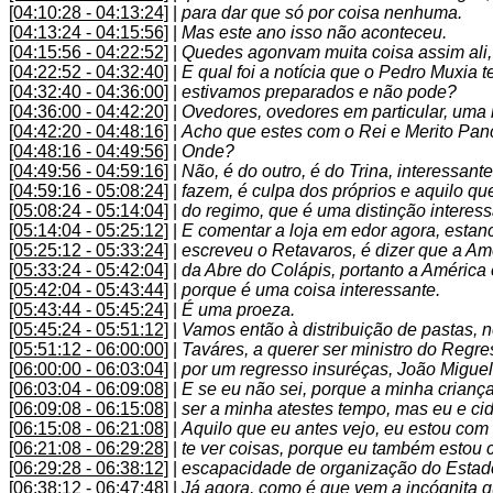
[04:10:28 - 04:13:24]
|
para dar que só por coisa nenhuma.
[04:13:24 - 04:15:56]
|
Mas este ano isso não aconteceu.
[04:15:56 - 04:22:52]
|
Quedes agonvam muita coisa assim ali, n
[04:22:52 - 04:32:40]
|
E qual foi a notícia que o Pedro Muxia
[04:32:40 - 04:36:00]
|
estivamos preparados e não pode?
[04:36:00 - 04:42:20]
|
Ovedores, ovedores em particular, uma
[04:42:20 - 04:48:16]
|
Acho que estes com o Rei e Merito Pan
[04:48:16 - 04:49:56]
|
Onde?
[04:49:56 - 04:59:16]
|
Não, é do outro, é do Trina, interessant
[04:59:16 - 05:08:24]
|
fazem, é culpa dos próprios e aquilo que
[05:08:24 - 05:14:04]
|
do regimo, que é uma distinção interess
[05:14:04 - 05:25:12]
|
E comentar a loja em edor agora, estan
[05:25:12 - 05:33:24]
|
escreveu o Retavaros, é dizer que a Am
[05:33:24 - 05:42:04]
|
da Abre do Colápis, portanto a Améric
[05:42:04 - 05:43:44]
|
porque é uma coisa interessante.
[05:43:44 - 05:45:24]
|
É uma proeza.
[05:45:24 - 05:51:12]
|
Vamos então à distribuição de pastas, 
[05:51:12 - 06:00:00]
|
Taváres, a querer ser ministro do Regr
[06:00:00 - 06:03:04]
|
por um regresso insuréças, João Miguel
[06:03:04 - 06:09:08]
|
E se eu não sei, porque a minha crianç
[06:09:08 - 06:15:08]
|
ser a minha atestes tempo, mas eu e ci
[06:15:08 - 06:21:08]
|
Aquilo que eu antes vejo, eu estou com
[06:21:08 - 06:29:28]
|
te ver coisas, porque eu também estou 
[06:29:28 - 06:38:12]
|
escapacidade de organização do Estado
[06:38:12 - 06:47:48]
|
Já agora, como é que vem a incógnita q