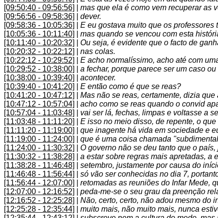
[09:50:40 - 09:56:56]
|
mas que ela é como vem recuperar as v
[09:56:56 - 09:58:36]
|
dever.
[09:58:36 - 10:05:36]
|
E eu gostava muito que os professores t
[10:05:36 - 10:11:40]
|
mas quando se vencou com esta história 
[10:11:40 - 10:20:32]
|
Ou seja, é evidente que o facto de ganh
[10:20:32 - 10:22:12]
|
nas colas.
[10:22:12 - 10:29:52]
|
E acho normalíssimo, acho até com uma
[10:29:52 - 10:38:00]
|
a fechar, porque parece ser um caso ou
[10:38:00 - 10:39:40]
|
acontecer.
[10:39:40 - 10:41:20]
|
E então como é que se reas?
[10:41:20 - 10:47:12]
|
Mas não se reas, certamente, dizia que 
[10:47:12 - 10:57:04]
|
acho como se reas quando o convid apa
[10:57:04 - 11:03:48]
|
vai ser lá, fechas, limpas e voltasse a se
[11:03:48 - 11:11:20]
|
E isso no meio disso, de repente, o qu
[11:11:20 - 11:19:00]
|
que inagente há vida em sociedade e eu
[11:19:00 - 11:24:00]
|
que é uma coisa chamada "subdimental
[11:24:00 - 11:30:32]
|
O governo não se deu tanto que o país, 
[11:30:32 - 11:38:28]
|
a estar sobre regras mais apretadas, a e
[11:38:28 - 11:46:48]
|
setembro, justamente por causa do iníc
[11:46:48 - 11:56:44]
|
só vão ser conhecidas no dia 7, portant
[11:56:44 - 12:07:00]
|
retomadas as reuniões do Infar Mede, qua
[12:07:00 - 12:16:52]
|
peda-me-se o seu grau da preenção relat
[12:16:52 - 12:25:28]
|
Não, certo, certo, não adou mesmo do 
[12:25:28 - 12:35:44]
|
muito mais, não muito mais, nunca esti
[12:35:44 - 12:43:12]
|
subscreve nem a cultura do medo, mas n