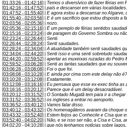
[01:33:26 - 01:42:16]
|
Temos o diversívico de fazer férias em P
[01:42:16 - 01:47:52]
|
país e descansei em várias localidades.
[01:47:52 - 01:55:40]
|
E agora estou a descansar no Algarve, 
[01:55:40 - 02:03:56]
|
E é um sacrificio que estou disposto a 
[02:03:56 - 02:05:36]
|
nozo.
[02:05:36 - 02:15:16]
|
É um pereplo de férias sentidos saudad
[02:15:16 - 02:23:24]
|
de paragem do Governo Sombra ou não
[02:23:24 - 02:26:44]
|
Senti.
[02:26:44 - 02:28:24]
|
Senti saudades.
[02:28:24 - 02:34:04]
|
A atualidade também senti saudades q
[02:34:04 - 02:44:20]
|
Senti isso e uma senti sobretudo saud
[02:44:20 - 02:59:52]
|
apertar as muxeixas ruzadas do Pedro 
[02:59:52 - 03:06:28]
|
Senti as tantas saudades que eu souvent
[03:06:28 - 03:08:08]
|
Foi o que foi.
[03:08:08 - 03:10:28]
|
E ainda por cima com este delay não é
[03:10:28 - 03:12:08]
|
Exatamente.
[03:12:08 - 03:16:16]
|
Eu pensava que esse ex-exec tinha as a
[03:16:16 - 03:20:12]
|
Parece que é um delay desacradável.
[03:20:12 - 03:31:52]
|
O Sontado Mugatã tem para ir a chegar
[03:31:52 - 03:36:52]
|
os ingleses a entrar no aeroporto.
[03:36:52 - 03:40:12]
|
Vamos falar disso.
[03:40:12 - 03:43:32]
|
Os homenagáteros avaram da choque o
[03:43:32 - 03:52:40]
|
Estem feijos ao Conhecile e Cisa que e
[03:52:40 - 04:02:20]
|
Não, e se isso ser não, a Cisa e Cisa,
[04:02:20 - 04:10:28]
|
que nós tenhamos notícias sobre lagos,