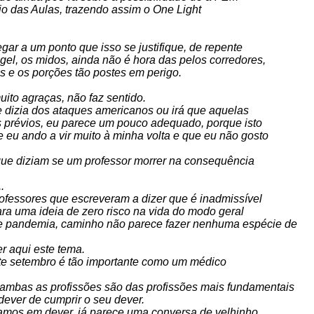
cio das Aulas, trazendo assim o One Light
gar a um ponto que isso se justifique, de repente
gel, os midos, ainda não é hora das pelos corredores,
s e os porções tão postes em perigo.
uito agraças, não faz sentido.
e dizia dos ataques americanos ou irá que aquelas
s prévios, eu parece um pouco adequado, porque isto
 eu ando a vir muito à minha volta e que eu não gosto
 que diziam se um professor morrer na consequência
.
rofessores que escreveram a dizer que é inadmissível
ra uma ideia de zero risco na vida do modo geral
e pandemia, caminho não parece fazer nenhuma espécie de
er aqui este tema.
ste setembro é tão importante como um médico
 ambas as profissões são das profissões mais fundamentais
dever de cumprir o seu dever.
amos em dever, já parece uma conversa de velhinho,