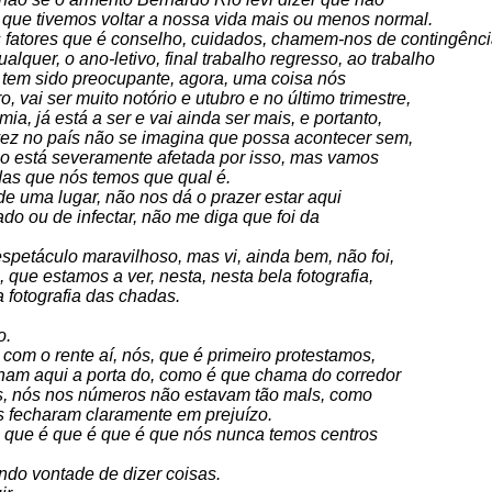
que tivemos voltar a nossa vida mais ou menos normal.
 fatores que é conselho, cuidados, chamem-nos de contingênci
alquer, o ano-letivo, final trabalho regresso, ao trabalho
e tem sido preocupante, agora, uma coisa nós
vai ser muito notório e utubro e no último trimestre,
ia, já está a ser e vai ainda ser mais, e portanto,
vez no país não se imagina que possa acontecer sem,
ão está severamente afetada por isso, mas vamos
das que nós temos que qual é.
 de uma lugar, não nos dá o prazer estar aqui
tado ou de infectar, não me diga que foi da
espetáculo maravilhoso, mas vi, ainda bem, não foi,
 que estamos a ver, nesta, nesta bela fotografia,
 fotografia das chadas.
o.
com o rente aí, nós, que é primeiro protestamos,
cham aqui a porta do, como é que chama do corredor
s, nós nos números não estavam tão mals, como
os fecharam claramente em prejuízo.
é que é que é que é que nós nunca temos centros
endo vontade de dizer coisas.