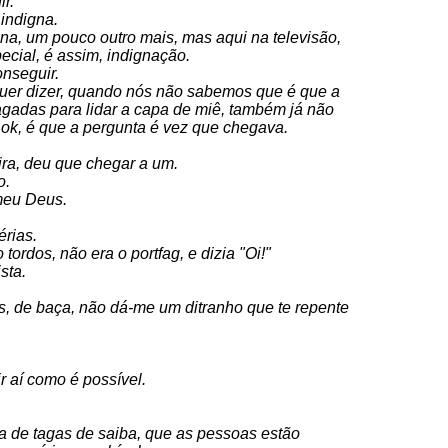
r.
indigna.
na, um pouco outro mais, mas aqui na televisão,
cial, é assim, indignação.
onseguir.
uer dizer, quando nós não sabemos que é que a
gadas para lidar a capa de miê, também já não
 ok, é que a pergunta é vez que chegava.
ra, deu que chegar a um.
o.
 meu Deus.
érias.
tordos, não era o portfag, e dizia "Oi!"
sta.
, de baça, não dá-me um ditranho que te repente
 aí como é possível.
ga de tagas de saiba, que as pessoas estão