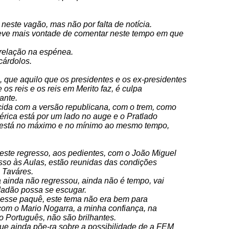
este vagão, mas não por falta de notícia.
 teve mais vontade de comentar neste tempo em que
 relação na espénea.
cárdolos.
e, que aquilo que os presidentes e os ex-presidentes
 os reis e os reis em Merito faz, é culpa
ante.
cida com a versão republicana, com o trem, como
érica está por um lado no auge e o Pratlado
a está no máximo e no mínimo ao mesmo tempo,
neste regresso, aos pedientes, com o João Miguel
esso às Aulas, estão reunidas das condições
 Taváres.
a ainda não regressou, ainda não é tempo, vai
dadão possa se escugar.
 esse paquê, este tema não era bem para
com o Mario Nogarra, a minha confiança, na
 Português, não são brilhantes.
ue ainda põe-ra sobre a possibilidade de a FEM