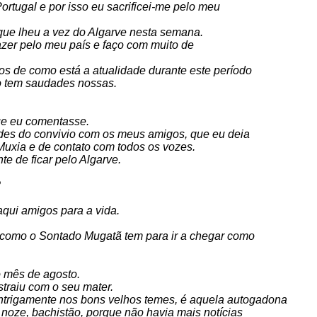
ortugal e por isso eu sacrificei-me pelo meu
que lheu a vez do Algarve nesta semana.
fazer pelo meu país e faço com muito de
os de como está a atualidade durante este período
 tem saudades nossas.
ue eu comentasse.
ades do convivio com os meus amigos, que eu deia
Muxia e de contato com todos os vozes.
e de ficar pelo Algarve.
?
qui amigos para a vida.
 como o Sontado Mugatã tem para ir a chegar como
 mês de agosto.
straiu com o seu mater.
 antrigamente nos bons velhos temes, é aquela autogadona
 noze, bachistão, porque não havia mais notícias