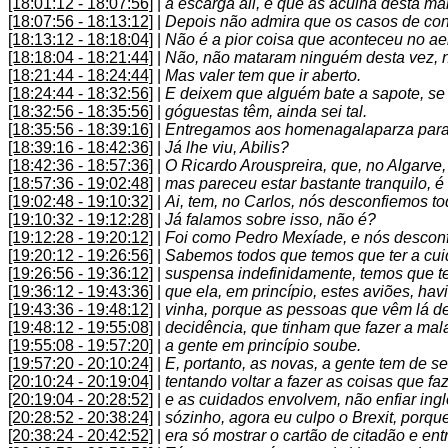
[18:01:12 - 18:07:56]
|
a escarga ali, e que as aculha desta ma
[18:07:56 - 18:13:12]
|
Depois não admira que os casos de con
[18:13:12 - 18:18:04]
|
Não é a pior coisa que aconteceu no ae
[18:18:04 - 18:21:44]
|
Não, não mataram ninguém desta vez, 
[18:21:44 - 18:24:44]
|
Mas valer tem que ir aberto.
[18:24:44 - 18:32:56]
|
E deixem que alguém bate a sapote, se 
[18:32:56 - 18:35:56]
|
góguestas têm, ainda sei tal.
[18:35:56 - 18:39:16]
|
Entregamos aos homenagalaparza para a
[18:39:16 - 18:42:36]
|
Já lhe viu, Abilis?
[18:42:36 - 18:57:36]
|
O Ricardo Arouspreira, que, no Algarve,
[18:57:36 - 19:02:48]
|
mas pareceu estar bastante tranquilo, é
[19:02:48 - 19:10:32]
|
Ai, tem, no Carlos, nós desconfiemos to
[19:10:32 - 19:12:28]
|
Já falamos sobre isso, não é?
[19:12:28 - 19:20:12]
|
Foi como Pedro Mexíade, e nós descon
[19:20:12 - 19:26:56]
|
Sabemos todos que temos que ter a cuid
[19:26:56 - 19:36:12]
|
suspensa indefinidamente, temos que t
[19:36:12 - 19:43:36]
|
que ela, em princípio, estes aviões, h
[19:43:36 - 19:48:12]
|
vinha, porque as pessoas que vêm lá d
[19:48:12 - 19:55:08]
|
decidência, que tinham que fazer a mala,
[19:55:08 - 19:57:20]
|
a gente em princípio soube.
[19:57:20 - 20:10:24]
|
E, portanto, as novas, a gente tem de se
[20:10:24 - 20:19:04]
|
tentando voltar a fazer as coisas que f
[20:19:04 - 20:28:52]
|
e as cuidados envolvem, não enfiar ingl
[20:28:52 - 20:38:24]
|
sózinho, agora eu culpo o Brexit, porqu
[20:38:24 - 20:42:52]
|
era só mostrar o cartão de citadão e en