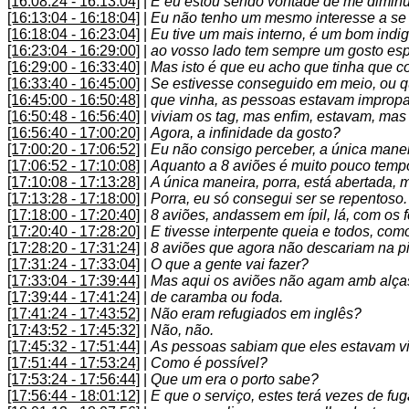
[16:08:24 - 16:13:04]
|
E eu estou sendo vontade de me diminui
[16:13:04 - 16:18:04]
|
Eu não tenho um mesmo interesse a se 
[16:18:04 - 16:23:04]
|
Eu tive um mais interno, é um bom indig
[16:23:04 - 16:29:00]
|
ao vosso lado tem sempre um gosto espe
[16:29:00 - 16:33:40]
|
Mas isto é que eu acho que tinha que c
[16:33:40 - 16:45:00]
|
Se estivesse conseguido em meio, ou q
[16:45:00 - 16:50:48]
|
que vinha, as pessoas estavam impropa
[16:50:48 - 16:56:40]
|
viviam os tag, mas enfim, estavam, mas
[16:56:40 - 17:00:20]
|
Agora, a infinidade da gosto?
[17:00:20 - 17:06:52]
|
Eu não consigo perceber, a única manei
[17:06:52 - 17:10:08]
|
Aquanto a 8 aviões é muito pouco temp
[17:10:08 - 17:13:28]
|
A única maneira, porra, está abertada,
[17:13:28 - 17:18:00]
|
Porra, eu só consegui ser se repentoso.
[17:18:00 - 17:20:40]
|
8 aviões, andassem em ípil, lá, com os f
[17:20:40 - 17:28:20]
|
E tivesse interpente queia e todos, como 
[17:28:20 - 17:31:24]
|
8 aviões que agora não descariam na pi
[17:31:24 - 17:33:04]
|
O que a gente vai fazer?
[17:33:04 - 17:39:44]
|
Mas aqui os aviões não agam amb alças
[17:39:44 - 17:41:24]
|
de caramba ou foda.
[17:41:24 - 17:43:52]
|
Não eram refugiados em inglês?
[17:43:52 - 17:45:32]
|
Não, não.
[17:45:32 - 17:51:44]
|
As pessoas sabiam que eles estavam vir
[17:51:44 - 17:53:24]
|
Como é possível?
[17:53:24 - 17:56:44]
|
Que um era o porto sabe?
[17:56:44 - 18:01:12]
|
E que o serviço, estes terá vezes de fu