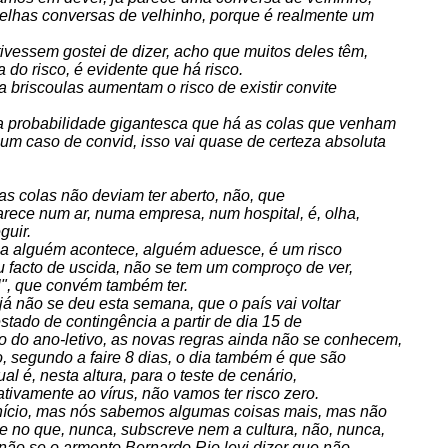
elhas conversas de velhinho, porque é realmente um
ivessem gostei de dizer, acho que muitos deles têm,
do risco, é evidente que há risco.
a briscoulas aumentam o risco de existir convite
 probabilidade gigantesca que há as colas que venham
 um caso de convid, isso vai quase de certeza absoluta
as colas não deviam ter aberto, não, que
rece num ar, numa empresa, num hospital, é, olha,
guir.
e a alguém acontece, alguém aduesce, é um risco
 facto de uscida, não se tem um comproço de ver,
", que convém também ter.
já não se deu esta semana, que o país vai voltar
stado de contingência a partir de dia 15 de
io do ano-letivo, as novas regras ainda não se conhecem,
o, segundo a faire 8 dias, o dia também é que são
l é, nesta altura, para o teste de cenário,
ivamente ao vírus, não vamos ter risco zero.
início, mas nós sabemos algumas coisas mais, mas não
ve no que, nunca, subscreve nem a cultura, não, nunca,
ão se o armento Bernardo Rio levi dizer que não