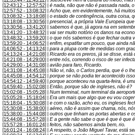
[12:43:12 - 12:57:52]
|
é nada, não que não é passada nada, o 
[12:57:52 - 13:08:32]
|
Acho que, em evidentemente, há muitos
[13:08:32 - 13:18:08]
|
o estado de contingência, outra coisa, qu
[13:18:08 - 13:30:56]
|
presencial, a própria Vale Europeia qu
[13:30:56 - 13:41:20]
|
sabemos é que, já agora na em setembro, 
[13:41:20 - 13:48:32]
|
vai ser muito notório os danos na econom
[13:48:32 - 13:59:20]
|
o que nós sabemos é que fechar outra 
[13:59:20 - 14:06:52]
|
enfim, espatifar um pouco, que ainda n
[14:06:52 - 14:13:24]
|
para a plupa corte de medidas com gra
[14:13:24 - 14:21:08]
|
Ricardo era os preros, já se disse, está
[14:21:08 - 14:29:00]
|
entre nós, correndo o risco de ser infec
[14:29:00 - 14:31:08]
|
avião para faro, Ricardo.
[14:31:08 - 14:45:08]
|
Não vi, não, o Carlos perdia, que é o lh
[14:45:08 - 14:54:12]
|
porque se não podia ter acontecido isso,
[14:54:12 - 14:59:40]
|
porque aconteceu na quarta-feira, é uma
[14:59:40 - 15:02:08]
|
Então, porque são de ingleses, não é?
[15:02:08 - 15:05:28]
|
Num terminal, num terminal da aeroport
[15:05:28 - 15:18:04]
|
Era um mais que algo que eu vou coger 
[15:18:04 - 15:30:08]
|
e com o razão, acho eu, os ingleses fe
[15:30:08 - 15:38:00]
|
aéreo, não é assim que chama, nós, nó
[15:38:00 - 15:44:08]
|
outros que tinham as portas abertas e 
[15:44:08 - 15:57:28]
|
E a gente não sabe o que é que é que 
[15:57:28 - 16:01:24]
|
feitos, não sabemos ainda bem, rio.
[16:01:24 - 16:08:24]
|
A respeito, o João Miguel Tavar, está s