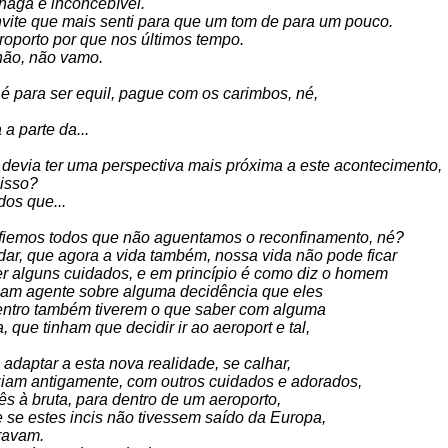
naga é inconcebível.
vite que mais senti para que um tom de para um pouco.
roporto por que nos últimos tempo.
não, não vamo.
é para ser equil, pague com os carimbos, né,
 parte da...
 devia ter uma perspectiva mais próxima a este acontecimento,
 isso?
dos que...
fiemos todos que não aguentamos o reconfinamento, né?
ar, que agora a vida também, nossa vida não pode ficar
er alguns cuidados, e em princípio é como diz o homem
aviam agente sobre alguma decidência que eles
entro também tiverem o que saber com alguma
 que tinham que decidir ir ao aeroport e tal,
 adaptar a esta nova realidade, se calhar,
aziam antigamente, com outros cuidados e adorados,
ês à bruta, para dentro de um aeroporto,
e se estes incis não tivessem saído da Europa,
travam.