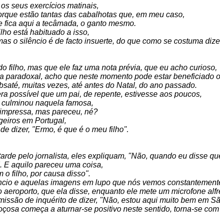
os seus exercícios matinais,
rque estão tantas das cabalhotas que, em meu caso,
e fica aqui a tecâmada, o ganto mesmo.
lho está habituado a isso,
as o silêncio é de facto insuerte, do que como se costuma dize
do filho, mas que ele faz uma nota prévia, que eu acho curioso,
ira paradoxal, acho que neste momento pode estar beneficiado o
ubsaté, muitas vezes, até antes do Natal, do ano passado.
a possível que um pai, de repente, estivesse aos poucos,
ue culminou naquela famosa,
 impressa, mas pareceu, né?
ngeiros em Portugal,
e dizer, "Ermo, é que é o meu filho".
arde pelo jornalista, eles expliquam, "Não, quando eu disse que
. E aquilo pareceu uma coisa,
 o filho, por causa disso".
êncio e aquelas imagens em lupo que nós vemos constantement
aeroporto, que ela disse, enquanto ele mete um microfone alfr
omissão de inquérito de dizer, "Não, estou aqui muito bem em S
çosa começa a aturnar-se positivo neste sentido, torna-se com 