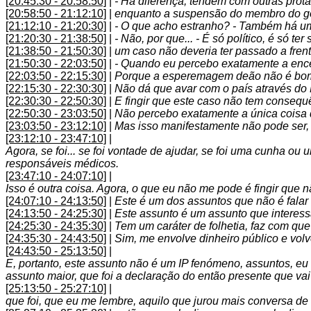
[20:45:30 - 20:58:50]
|
- Há diferença, tendem com outras prota
[20:58:50 - 21:12:10]
|
enquanto a suspensão do membro do gove
[21:12:10 - 21:20:30]
|
- O que acho estranho? - Também há um
[21:20:30 - 21:38:50]
|
- Não, por que... - É só político, é só 
[21:38:50 - 21:50:30]
|
um caso não deveria ter passado a frent
[21:50:30 - 22:03:50]
|
- Quando eu percebo exatamente a encen
[22:03:50 - 22:15:30]
|
Porque a esperemagem deão não é bom,
[22:15:30 - 22:30:30]
|
Não dá que avar com o país através do
[22:30:30 - 22:50:30]
|
E fingir que este caso não tem consequên
[22:50:30 - 23:03:50]
|
Não percebo exatamente a única coisa qu
[23:03:50 - 23:12:10]
|
Mas isso manifestamente não pode ser, n
[23:12:10 - 23:47:10]
|
Agora, se foi... se foi vontade de ajudar, se foi uma cunha o
responsáveis médicos.
[23:47:10 - 24:07:10]
|
Isso é outra coisa. Agora, o que eu não me pode é fingir que 
[24:07:10 - 24:13:50]
|
Este é um dos assuntos que não é falar 
[24:13:50 - 24:25:30]
|
Este assunto é um assunto que interessa
[24:25:30 - 24:35:30]
|
Tem um caráter de folhetia, faz com que
[24:35:30 - 24:43:50]
|
Sim, me envolve dinheiro público e volv
[24:43:50 - 25:13:50]
|
E, portanto, este assunto não é um IP fenómeno, assuntos, e
assunto maior, que foi a declaração do então presente que va
[25:13:50 - 25:27:10]
|
que foi, que eu me lembre, aquilo que jurou mais conversa de