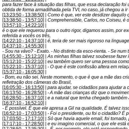
para fazer face à situação das filhas, que essa declaração foi
obtida de forma armadilhada pela TVI, no caso, já chegou a ir 
[13:23:50 - 13:38:50]
|
Como é que, ver este desdizer daquilo 
[13:38:50 - 13:57:10]
|
Comprehensible, Carlos, no Coiseu, é o
[13:57:10 - 14:22:10]
|
é o que ele requerou para o outro rigor, digamos assim, por 
referida a vocês os três,
[14:22:10 - 14:37:10]
|
é, teria de ser mais rigoroso na lingua
[14:37:10 - 14:55:30]
|
- Sou na vávo? - Exato. - No distinto da esco-rienta. - Se n
[14:55:30 - 15:12:10]
|
As minhas filhas talvez soubesse fazer 
[15:12:10 - 15:22:10]
|
eu também quero ser uma pessoa como d
[15:22:10 - 15:37:10]
|
- O que é este confissão altera em rel
[15:37:10 - 16:05:30]
|
- Bom, eu não sei. Neste momento, o que é que a mãe das crian
refletração dos câmeras do Brasil,
[16:05:30 - 16:13:50]
|
para ajudar, se cidadãos para ajudar a
[16:13:50 - 16:28:50]
|
- A mãe das crianças diz que o movime
[16:28:50 - 16:37:10]
|
e a natural que tenha chegado também 
[16:37:10 - 16:52:10]
|
- É possível. É que ele apresa a Gil na qualidade. É talvez is
[16:52:10 - 17:03:50]
|
- Foi o presidente, ou foi o cidadão? É
[17:03:50 - 17:17:10]
|
Só que havia aquele email, foi tornado,
[17:17:10 - 17:28:50]
|
e eu imagino comercial, o que ele está
[17:28:50 - 17:35:30]
|
- É, por exemplo, ele está respondendo 