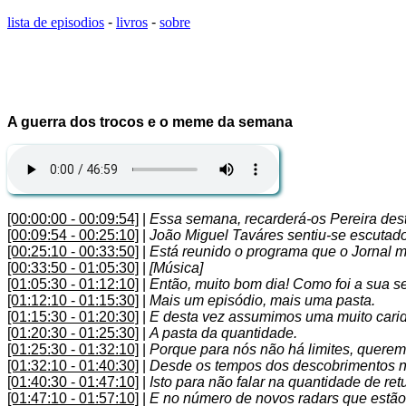
lista de episodios
-
livros
-
sobre
A guerra dos trocos e o meme da semana
[00:00:00 - 00:09:54]
|
Essa semana, recarderá-os Pereira desta
[00:09:54 - 00:25:10]
|
João Miguel Taváres sentiu-se escutado
[00:25:10 - 00:33:50]
|
Está reunido o programa que o Jornal 
[00:33:50 - 01:05:30]
|
[Música]
[01:05:30 - 01:12:10]
|
Então, muito bom dia! Como foi a sua 
[01:12:10 - 01:15:30]
|
Mais um episódio, mais uma pasta.
[01:15:30 - 01:20:30]
|
E desta vez assumimos uma muito carid
[01:20:30 - 01:25:30]
|
A pasta da quantidade.
[01:25:30 - 01:32:10]
|
Porque para nós não há limites, quere
[01:32:10 - 01:40:30]
|
Desde os tempos dos descobrimentos na 
[01:40:30 - 01:47:10]
|
Isto para não falar na quantidade de re
[01:47:10 - 01:57:10]
|
E no número de novos radars que estão 