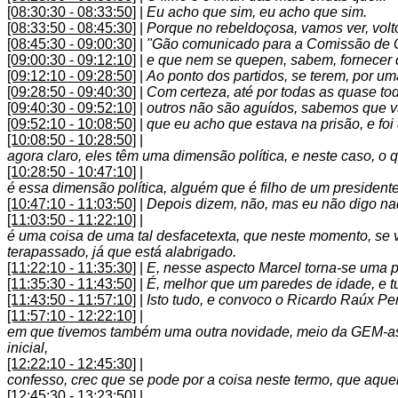
[08:30:30 - 08:33:50]
|
Eu acho que sim, eu acho que sim.
[08:33:50 - 08:45:30]
|
Porque no rebeldoçosa, vamos ver, volto
[08:45:30 - 09:00:30]
|
"Gão comunicado para a Comissão de Qué
[09:00:30 - 09:12:10]
|
e que nem se quepen, sabem, fornecer q
[09:12:10 - 09:28:50]
|
Ao ponto dos partidos, se terem, por u
[09:28:50 - 09:40:30]
|
Com certeza, até por todas as quase to
[09:40:30 - 09:52:10]
|
outros não são aguídos, sabemos que vão 
[09:52:10 - 10:08:50]
|
que eu acho que estava na prisão, e foi
[10:08:50 - 10:28:50]
|
agora claro, eles têm uma dimensão política, e neste caso, o
[10:28:50 - 10:47:10]
|
é essa dimensão política, alguém que é filho de um president
[10:47:10 - 11:03:50]
|
Depois dizem, não, mas eu não digo n
[11:03:50 - 11:22:10]
|
é uma coisa de uma tal desfacetexta, que neste momento, s
terapassado, já que está alabrigado.
[11:22:10 - 11:35:30]
|
E, nesse aspecto Marcel torna-se uma 
[11:35:30 - 11:43:50]
|
É, melhor que um paredes de idade, e tu
[11:43:50 - 11:57:10]
|
Isto tudo, e convoco o Ricardo Raúx Per
[11:57:10 - 12:22:10]
|
em que tivemos também uma outra novidade, meio da GEM-as, 
inicial,
[12:22:10 - 12:45:30]
|
confesso, crec que se pode por a coisa neste termo, que aqu
[12:45:30 - 13:23:50]
|