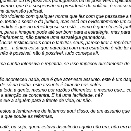
gonistas ou os possíveis portugueses ou os possíveis implicado
rno, que é a suspensão do presidente da política, é o caso po
a dimensão judicial.
ter sido violento com qualquer norma que fez com que passasse a f
e, tendo a sentir e da jurilico, mas está em evidentemente um c
dida é que no rebeldeçosa se está... como é que ela está juri
 para a imagem pode até ser bom para a estratégia, mas par
 Parlamento, não parece uma estratégia ganhadora.
cias institucionais com o familiar, seus, parece tirar a reprózu
e... a única coisa que parecida com uma estratégia é não ter n
ão é possível, não é possível, tudo começa ali.
u uma cunha intensiva e repetida, se isso implicou diretamente
não aconteceu nada, que é que azer este assunto, este é um daq
de só na bolha, este assunto é falar de nos cafés.
 toda a gente, mesmo por razões diferentes, e mesmo que... com
 a atenção se concentra. E há uma facilidade, né?
e ele a alguém para a frente de vida, ou não.
u estou a lembrar-me de falarmos aqui disso, de um assunto q
i a que soube as reformas,
 café, ou seja, quem estava discutindo aquilo não era, não era