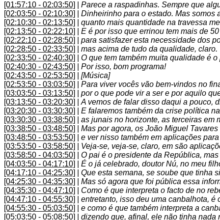
[01:57:10 - 02:03:50]
|
Parece a raspadinhas. Sempre que algué
[02:03:50 - 02:10:30]
|
Dinheirinho para o estado. Mas somos a
[02:10:30 - 02:13:50]
|
quanto mais quantidade na travessa me
[02:13:50 - 02:22:10]
|
E é por isso que errinou tem mais de 50
[02:22:10 - 02:28:50]
|
para satisfazer esta necessidade dos p
[02:28:50 - 02:33:50]
|
mas acima de tudo da qualidade, claro.
[02:33:50 - 02:40:30]
|
O que tem também muita qualidade é o
[02:40:30 - 02:43:50]
|
Por isso, bom programa!
[02:43:50 - 02:53:50]
|
[Música]
[02:53:50 - 03:03:50]
|
Para viver vocês vão bem-vindos no fin
[03:03:50 - 03:13:50]
|
por o que pode vir a ser e por aquilo qu
[03:13:50 - 03:20:30]
|
A vemos de falar disso daqui a pouco, d
[03:20:30 - 03:30:30]
|
E falaremos também da crise política 
[03:30:30 - 03:38:50]
|
as junais no horizonte, as terceiras em
[03:38:50 - 03:48:50]
|
Mas por agora, os João Miguel Tavares 
[03:48:50 - 03:53:50]
|
e ver nisso também em aplicações para 
[03:53:50 - 03:58:50]
|
Veja-se, veja-se, claro, em são aplicaçõ
[03:58:50 - 04:03:50]
|
O pai é o presidente da República, mas 
[04:03:50 - 04:17:10]
|
É o já celebrado, doutor Nú, no meu filh
[04:17:10 - 04:25:30]
|
Que esta semana, se soube que tinha si
[04:25:30 - 04:35:30]
|
Mas só agora que foi pública essa inf
[04:35:30 - 04:47:10]
|
Como é que interpreta o facto de no re
[04:47:10 - 04:55:30]
|
entretanto, isso deu uma canbalhota, é
[04:55:30 - 05:03:50]
|
e como é que também interpreta a canba
[05:03:50 - 05:08:50]
|
dizendo que, afinal, ele não tinha nada