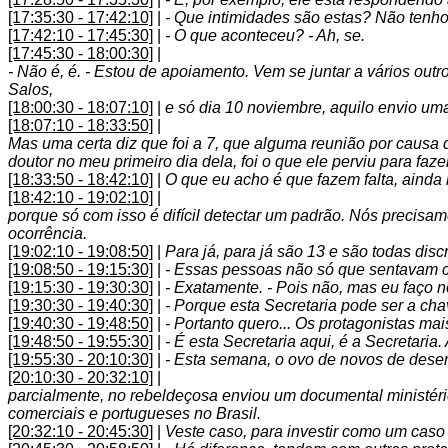
[17:35:30 - 17:42:10]
|
- Que intimidades são estas? Não tenho
[17:42:10 - 17:45:30]
|
- O que aconteceu? - Ah, se.
[17:45:30 - 18:00:30]
|
- Não é, é. - Estou de apoiamento. Vem se juntar a vários out
Salos,
[18:00:30 - 18:07:10]
|
e só dia 10 noviembre, aquilo envio u
[18:07:10 - 18:33:50]
|
Mas uma certa diz que foi a 7, que alguma reunião por causa 
doutor no meu primeiro dia dela, foi o que ele perviu para faze
[18:33:50 - 18:42:10]
|
O que eu acho é que fazem falta, ainda
[18:42:10 - 19:02:10]
|
porque só com isso é difícil detectar um padrão. Nós precis
ocorrência.
[19:02:10 - 19:08:50]
|
Para já, para já são 13 e são todas disc
[19:08:50 - 19:15:30]
|
- Essas pessoas não só que sentavam co
[19:15:30 - 19:30:30]
|
- Exatamente. - Pois não, mas eu faço 
[19:30:30 - 19:40:30]
|
- Porque esta Secretaria pode ser a cha
[19:40:30 - 19:48:50]
|
- Portanto quero... Os protagonistas ma
[19:48:50 - 19:55:30]
|
- É esta Secretaria aqui, é a Secretaria.
[19:55:30 - 20:10:30]
|
- Esta semana, o ovo de novos de desen
[20:10:30 - 20:32:10]
|
parcialmente, no rebeldeçosa enviou um documental ministério
comerciais e portugueses no Brasil.
[20:32:10 - 20:45:30]
|
Veste caso, para investir como um caso 