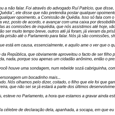
u a não falar. Foi através do advogado Ruí Patrício, que disse,
dia", ele disse que não pretendia postar qualquer opoimento,
ualquer opoimento, a Comissão de Quédia. Isso só fala com o M
ma vez, posto de acordo, e avançar com uma caixa por desobdiên
das as comissões de inquiédia, que nós assistimos até hoje, vã
ser muito tempo breve, outros até já foram, já vieram da prisão
 da prisão até o Parlamento para falar. Nós já são comissões, s
 que está em causa, essencialmente, e aquilo ame o ver que o q
e da República, que obviamente aproveitou o facto de ser filho
ada, nada, porque sou apenas um cidadão anônimo, então o pr
e você houve uma sondagem, num rebelde sozá cabriguinha, c
personagem um bocadinho mais...
do. Nós olhamos pelo dizer, coitado, o filho que ele foi que gan
eira, que não sei se já estará a parte dos últimos desenvolvimen
esteve no Parlamento, a hora que estamos a gravar ainda está
ela célebre de declaração dela, apanhada, a socapa, em que eu