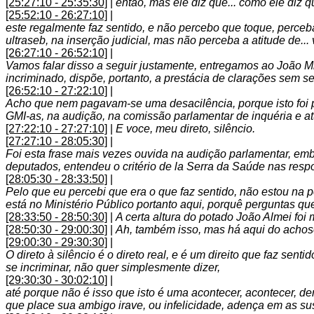
[25:27:10 - 25:35:30]
|
então, mas ele diz que... como ele diz 
[25:52:10 - 26:27:10]
|
este regalmente faz sentido, e não percebo que toque, perceba
ultraseb, na inserção judicial, mas não perceba a atitude de..
[26:27:10 - 26:52:10]
|
Vamos falar disso a seguir justamente, entregamos ao João Mig
incriminado, dispõe, portanto, a prestácia de clarações sem se
[26:52:10 - 27:22:10]
|
Acho que nem pagavam-se uma desacilência, porque isto foi pr
GMI-as, na audição, na comissão parlamentar de inquéria e at
[27:22:10 - 27:27:10]
|
E voce, meu direto, silêncio.
[27:27:10 - 28:05:30]
|
Foi esta frase mais vezes ouvida na audição parlamentar, em
deputados, entendeu o critério de la Serra da Saúde nas resp
[28:05:30 - 28:33:50]
|
Pelo que eu percebi que era o que faz sentido, não estou na 
está no Ministério Público portanto aqui, porquê perguntas q
[28:33:50 - 28:50:30]
|
A certa altura do potado João Almei foi m
[28:50:30 - 29:00:30]
|
Ah, também isso, mas há aqui do achoso
[29:00:30 - 29:30:30]
|
O direto à silêncio é o direto real, e é um direito que faz sen
se incriminar, não quer simplesmente dizer,
[29:30:30 - 30:02:10]
|
até porque não é isso que isto é uma acontecer, acontecer, d
que place sua ambigo irave, ou infelicidade, adença em as su