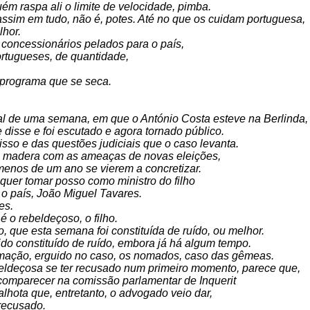
m raspa ali o limite de velocidade, pimba.
ssim em tudo, não é, potes. Até no que os cuidam portuguesa,
lhor.
 concessionários pelados para o país,
ortugueses, de quantidade,
 programa que se seca.
al de uma semana, em que o António Costa esteve na Berlinda,
e disse e foi escutado e agora tornado público.
isso e das questões judiciais que o caso levanta.
na madera com as ameaças de novas eleições,
 menos de um ano se vierem a concretizar.
quer tomar posso como ministro do filho
o país, João Miguel Tavares.
es.
é o rebeldeçoso, o filho.
o, que esta semana foi constituída de ruído, ou melhor.
do constituído de ruído, embora já há algum tempo.
ormação, erguido no caso, os nomados, caso das gêmeas.
beldeçosa se ter recusado num primeiro momento, parece que,
 comparecer na comissão parlamentar de Inquerit
lhota que, entretanto, o advogado veio dar,
 recusado.