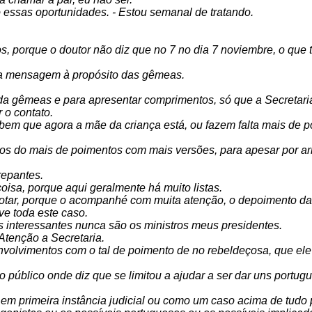
 essas oportunidades. - Estou semanal de tratando.
ros, porque o doutor não diz que no 7 no dia 7 noviembre, o que
ma mensagem à propósito das gêmeas.
da gêmeas e para apresentar comprimentos, só que a Secretaria
r o contato.
 bem que agora a mãe da criança está, ou fazem falta mais de 
amos do mais de poimentos com mais versões, para apesar por 
repantes.
isa, porque aqui geralmente há muito listas.
notar, porque o acompanhé com muita atenção, o depoimento da 
ve toda este caso.
is interessantes nunca são os ministros meus presidentes.
 Atenção a Secretaria.
volvimentos com o tal de poimento de no rebeldeçosa, que ele é
 público onde diz que se limitou a ajudar a ser dar uns portu
em primeira instância judicial ou como um caso acima de tudo p