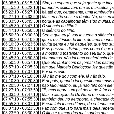
[05:08:50 - 05:15:30]
|
Sim, eu espero que seja gente que faça 
[05:15:30 - 05:22:10]
|
daqueles esticavam em os músculos, po
[05:22:10 - 05:27:10]
|
há até que, certamente, uma lombalgie 
[05:27:10 - 05:33:50]
|
Mas eu não sei se o doutor Nú, no seu fi
[05:33:50 - 05:45:30]
|
porque as cabalhotas têm sido muitas, m
[05:45:30 - 05:47:10]
|
O silêncio do filho?
[05:47:10 - 05:50:30]
|
O silêncio do filho.
[05:50:30 - 06:00:30]
|
Sente que eu já vou insuerte o silêncio 
[06:00:30 - 06:10:30]
|
que é o silêncio do filho, de uma mane
[06:10:30 - 06:23:50]
|
Muita gente eu fui daqueles, que isto s
[06:23:50 - 06:37:10]
|
E as pessoas diziam, mas como é que er
[06:37:10 - 06:45:30]
|
a mostrar o fostamento do seu filho, q
[06:45:30 - 06:50:30]
|
chamamos, não foi uma conferência de
[06:50:30 - 06:57:10]
|
Que ele jantar com os jornalistas estra
[06:57:10 - 07:05:30]
|
em que Marcelo Beldoçosa fez questão d
[07:05:30 - 07:07:10]
|
Foi pros críto.
[07:07:10 - 07:10:30]
|
Já não me dou com ele, já não falo.
[07:10:30 - 07:20:30]
|
E depois, quando foi questionado mais t
[07:20:30 - 07:27:10]
|
não falo mesmo, eu já não falo com ele"
[07:27:10 - 07:33:50]
|
"É, mas agora, um pai deixa de falar com
[07:33:50 - 07:47:10]
|
Mas a atuação do Dr. Nuno e o seu sil
[07:47:10 - 07:55:30]
|
também deu no aeroporto, a chegada do 
[07:55:30 - 08:07:10]
|
E esta lata inacreditável, da entenda c
[08:07:10 - 08:23:50]
|
Faz com que isto para mais dela rebeldo
[08:23:50 - 08:30:30]
|
O filho é o iman das mais ondas que...