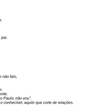
r.
 pai.
 não falo,
e,
ente.
ão Paulo, não vou".
o conhecível, aquilo que corte de relações.