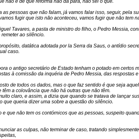
que não é de que reforma não dá para, não sei o que.
 as pessoas que não falam, já vamos falar isso, seguir, pela sua
. vamos fugir que isto não aconteceu, vamos fugir que não tem na
uel Tavares, a pasta de ministro do filho, o Pedro Messia, cont
 remeter ao silêncio.
opósito, datática adotada por la Serra da Saus, o antídio secr
ual caso.
bora o antigo secretário de Estado tenham o potado em certos
ostas à comissão da inquéria de Pedro Messia, das respostas e 
posto de todos os dados, mas o que faz sentido é que seja aque
ue têm a colovância que não há outras que não têm.
uito claro, e assim, a dizia que quando se tratava de lançar susp
 que queria dizer uma sobre a questão do silêncio.
tido e que não tem os contórnicos que as pessoas, suspeito quand
enunciar as culpas, não terminar de caso, tratando simplesment
speitas,