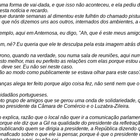
 uma forma de vai-dada, e que isso não aconteceu, e ela pediu de
esta notícia e recardo.
que durante semanas al dimentou este fulhtin do chamado pistu
 que nós dizemos uns aos outros, internados dos ambientes, a o
exemplo, aqui em Anternosa, eu digo, "Ah, que é este meus amig
gem, né? Eu queria que ele te desculpa pela esta imagem atrás d
um trono, quando na verdade, sou numa sala de reuniões, aqui nu
isto melhor, mas eu perfeito as relações com elas porque estou 
eve ser. Eu não sei neste caso.
ação ao modo como publicamente se estava olhar para este caso
ças alega ter feito porque algo coisa fez, não senti nem que o
 cidadãos portugueses.
nto grupo de amigos que se gerou uma onda de solidariedade,
ao presidente da Câmara de Comércio e o Luzabra-Zileira.
so explica, razão que o local não quer ir a comunicação parlame
 porque ele diz que a Gil na qualidade do presidente da refletr
 publicando quem se dirigia a presidente, a República dizendo q
 enaficado sobre o que ele ia pensar, porque é que o president
a chamar a pai, eu não sei.