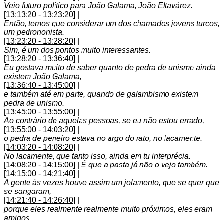
Veio futuro político para João Galama, João Eltavárez.
[13:13:20 - 13:23:20]
|
Então, temos que considerar um dos chamados jovens turcos,
um pedrononista.
[13:23:20 - 13:28:20]
|
Sim, é um dos pontos muito interessantes.
[13:28:20 - 13:36:40]
|
Eu gostava muito de saber quanto de pedra de unismo ainda
existem João Galama,
[13:36:40 - 13:45:00]
|
e também até em parte, quando de galambismo existem
pedra de unismo.
[13:45:00 - 13:55:00]
|
Ao contrário de aquelas pessoas, se eu não estou errado,
[13:55:00 - 14:03:20]
|
o pedra de peneiro estava no argo do rato, no lacamente.
[14:03:20 - 14:08:20]
|
No lacamente, que tanto isso, ainda em tu interprécia.
[14:08:20 - 14:15:00]
|
É que a pasta já não o vejo também.
[14:15:00 - 14:21:40]
|
A gente às vezes houve assim um jolamento, que se quer que
se sangaram,
[14:21:40 - 14:26:40]
|
porque eles realmente realmente muito próximos, eles eram
amigos.