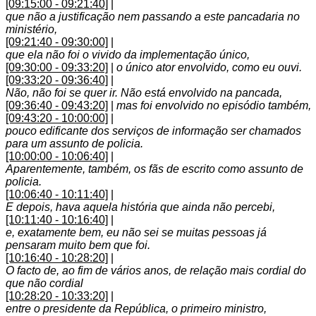
[09:15:00 - 09:21:40]
|
que não a justificação nem passando a este pancadaria no
ministério,
[09:21:40 - 09:30:00]
|
que ela não foi o vivido da implementação único,
[09:30:00 - 09:33:20]
|
o único ator envolvido, como eu ouvi.
[09:33:20 - 09:36:40]
|
Não, não foi se quer ir. Não está envolvido na pancada,
[09:36:40 - 09:43:20]
|
mas foi envolvido no episódio também,
[09:43:20 - 10:00:00]
|
pouco edificante dos serviços de informação ser chamados
para um assunto de policia.
[10:00:00 - 10:06:40]
|
Aparentemente, também, os fãs de escrito como assunto de
policia.
[10:06:40 - 10:11:40]
|
E depois, hava aquela história que ainda não percebi,
[10:11:40 - 10:16:40]
|
e, exatamente bem, eu não sei se muitas pessoas já
pensaram muito bem que foi.
[10:16:40 - 10:28:20]
|
O facto de, ao fim de vários anos, de relação mais cordial do
que não cordial
[10:28:20 - 10:33:20]
|
entre o presidente da República, o primeiro ministro,