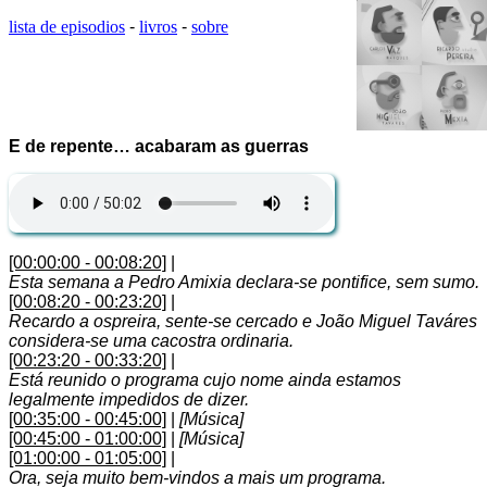
lista de episodios
-
livros
-
sobre
E de repente… acabaram as guerras
[00:00:00 - 00:08:20]
|
Esta semana a Pedro Amixia declara-se pontifice, sem sumo.
[00:08:20 - 00:23:20]
|
Recardo a ospreira, sente-se cercado e João Miguel Taváres
considera-se uma cacostra ordinaria.
[00:23:20 - 00:33:20]
|
Está reunido o programa cujo nome ainda estamos
legalmente impedidos de dizer.
[00:35:00 - 00:45:00]
|
[Música]
[00:45:00 - 01:00:00]
|
[Música]
[01:00:00 - 01:05:00]
|
Ora, seja muito bem-vindos a mais um programa.