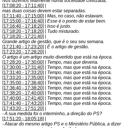
Nós dizemos realmente numa sociedade civilizada,
[17:08:20 - 17:11:40]
|
mas duas coisas devem estar separadas.
[17:11:40 - 17:15:00]
|
Mas, no caso, não estavam.
[17:15:00 - 17:16:40]
|
Esse é o ponto de estar bem.
[17:16:40 - 17:18:20]
|
Isso é justo.
[17:18:20 - 17:18:20]
|
Tudo misturado.
[17:18:20 - 17:21:40]
|
Grande artigo de gestão, que é o seu seu semana.
[17:21:40 - 17:23:20]
|
É o artigo de gestão.
[17:23:20 - 17:28:20]
|
O artigo é um artigo muito divertido que está na época.
[17:28:20 - 17:30:00]
|
Tempo, mas que deveria.
[17:30:00 - 17:31:40]
|
Tempo, mas que está na época.
[17:31:40 - 17:33:20]
|
Tempo, mas que está na época.
[17:33:20 - 17:35:00]
|
Tempo, mas que está na época.
[17:35:00 - 17:36:40]
|
Tempo, mas que está na época.
[17:36:40 - 17:38:20]
|
Tempo, mas que está na época.
[17:38:20 - 17:40:00]
|
Tempo, mas que está na época.
[17:40:00 - 17:41:40]
|
Tempo, mas que está na época.
[17:41:40 - 17:43:20]
|
Tempo, mas que está na época.
[17:43:20 - 17:51:20]
|
- A sua medida foi o interminho, a direção do PS?
[17:51:20 - 18:05:18]
|
- Atacar do mesmo artigo PS e o Ministério Pública, a dizer