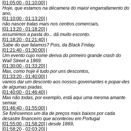
[01:05:00 - 01:10:00]
|
Hoje, que estamos na décamera do maior engarrafamento do
ano,
[01:10:00 - 01:13:20]
|
não nascer tratas mais nos centros comerciais,
[01:13:20 - 01:18:20]
|
assumimos a pasta do... dá muito esconto.
[01:18:20 - 01:21:40]
|
Sabe do que falamos? Pois, da Black Friday.
[01:21:40 - 01:30:00]
|
Um evento cujo nome deriva do primeiro grande crash do
Wall Street a 1869.
[01:30:00 - 01:33:20]
|
Mas, como hoje é tudo por uns descontos,
[01:33:20 - 01:40:00]
|
vamos dar um desconto aos nossos governantes e popar-des
de algumas piadas.
[01:40:00 - 01:46:40]
|
Mas não todas, por exemplo, está aqui uma mesma amante
semiar.
[01:46:40 - 01:55:00]
|
Se fizéssemos um dia de preços mais baixos por cada
desastre financeiro que aconteceu em Portugal
[01:55:00 - 01:58:20]
|
desde 1869,
[01:58:20 - 02:03:20]
|