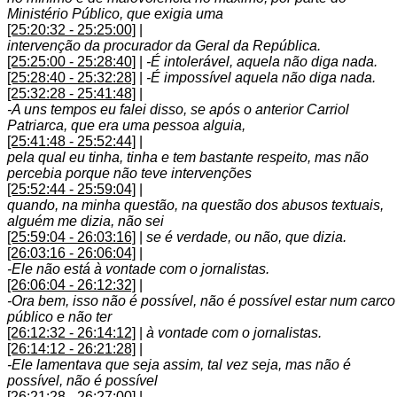
Ministério Público, que exigia uma
[25:20:32 - 25:25:00]
|
intervenção da procurador da Geral da República.
[25:25:00 - 25:28:40]
|
-É intolerável, aquela não diga nada.
[25:28:40 - 25:32:28]
|
-É impossível aquela não diga nada.
[25:32:28 - 25:41:48]
|
-A uns tempos eu falei disso, se após o anterior Carriol
Patriarca, que era uma pessoa alguia,
[25:41:48 - 25:52:44]
|
pela qual eu tinha, tinha e tem bastante respeito, mas não
percebia porque não teve intervenções
[25:52:44 - 25:59:04]
|
quando, na minha questão, na questão dos abusos textuais,
alguém me dizia, não sei
[25:59:04 - 26:03:16]
|
se é verdade, ou não, que dizia.
[26:03:16 - 26:06:04]
|
-Ele não está à vontade com o jornalistas.
[26:06:04 - 26:12:32]
|
-Ora bem, isso não é possível, não é possível estar num carco
público e não ter
[26:12:32 - 26:14:12]
|
à vontade com o jornalistas.
[26:14:12 - 26:21:28]
|
-Ele lamentava que seja assim, tal vez seja, mas não é
possível, não é possível
[26:21:28 - 26:27:00]
|