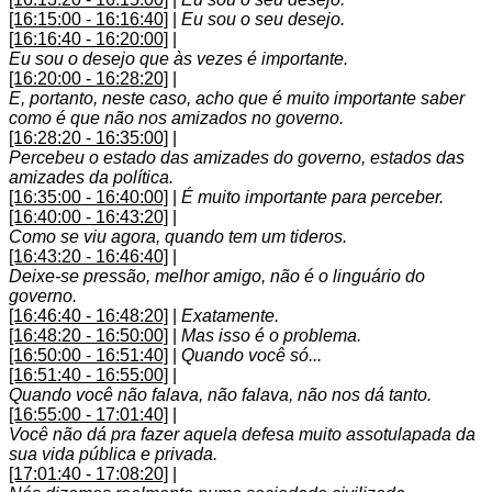
[16:15:00 - 16:16:40]
|
Eu sou o seu desejo.
[16:16:40 - 16:20:00]
|
Eu sou o desejo que às vezes é importante.
[16:20:00 - 16:28:20]
|
E, portanto, neste caso, acho que é muito importante saber
como é que não nos amizados no governo.
[16:28:20 - 16:35:00]
|
Percebeu o estado das amizades do governo, estados das
amizades da política.
[16:35:00 - 16:40:00]
|
É muito importante para perceber.
[16:40:00 - 16:43:20]
|
Como se viu agora, quando tem um tideros.
[16:43:20 - 16:46:40]
|
Deixe-se pressão, melhor amigo, não é o linguário do
governo.
[16:46:40 - 16:48:20]
|
Exatamente.
[16:48:20 - 16:50:00]
|
Mas isso é o problema.
[16:50:00 - 16:51:40]
|
Quando você só...
[16:51:40 - 16:55:00]
|
Quando você não falava, não falava, não nos dá tanto.
[16:55:00 - 17:01:40]
|
Você não dá pra fazer aquela defesa muito assotulapada da
sua vida pública e privada.
[17:01:40 - 17:08:20]
|