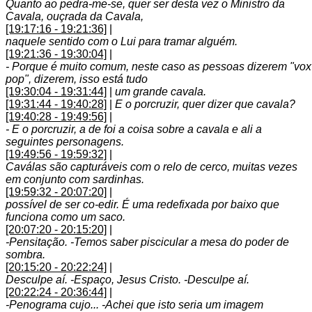
Quanto ao pedra-me-se, quer ser desta vez o Ministro da
Cavala, ouçrada da Cavala,
[19:17:16 - 19:21:36]
|
naquele sentido com o Lui para tramar alguém.
[19:21:36 - 19:30:04]
|
- Porque é muito comum, neste caso as pessoas dizerem "vox
pop", dizerem, isso está tudo
[19:30:04 - 19:31:44]
|
um grande cavala.
[19:31:44 - 19:40:28]
|
E o porcruzir, quer dizer que cavala?
[19:40:28 - 19:49:56]
|
- E o porcruzir, a de foi a coisa sobre a cavala e ali a
seguintes personagens.
[19:49:56 - 19:59:32]
|
Caválas são capturáveis com o relo de cerco, muitas vezes
em conjunto com sardinhas.
[19:59:32 - 20:07:20]
|
possível de ser co-edir. É uma redefixada por baixo que
funciona como um saco.
[20:07:20 - 20:15:20]
|
-Pensitação. -Temos saber piscicular a mesa do poder de
sombra.
[20:15:20 - 20:22:24]
|
Desculpe aí. -Espaço, Jesus Cristo. -Desculpe aí.
[20:22:24 - 20:36:44]
|
-Penograma cujo... -Achei que isto seria um imagem