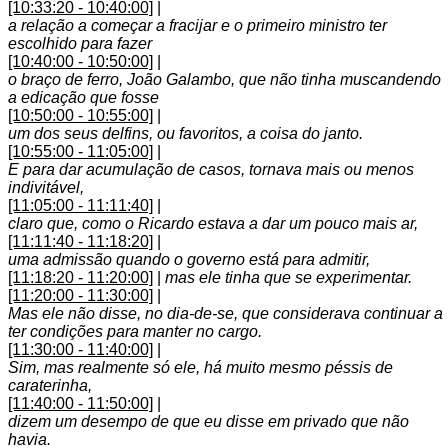
[10:33:20 - 10:40:00]
|
a relação a começar a fracijar e o primeiro ministro ter
escolhido para fazer
[10:40:00 - 10:50:00]
|
o braço de ferro, João Galambo, que não tinha muscandendo
a edicação que fosse
[10:50:00 - 10:55:00]
|
um dos seus delfins, ou favoritos, a coisa do janto.
[10:55:00 - 11:05:00]
|
E para dar acumulação de casos, tornava mais ou menos
indivitável,
[11:05:00 - 11:11:40]
|
claro que, como o Ricardo estava a dar um pouco mais ar,
[11:11:40 - 11:18:20]
|
uma admissão quando o governo está para admitir,
[11:18:20 - 11:20:00]
|
mas ele tinha que se experimentar.
[11:20:00 - 11:30:00]
|
Mas ele não disse, no dia-de-se, que considerava continuar a
ter condições para manter no cargo.
[11:30:00 - 11:40:00]
|
Sim, mas realmente só ele, há muito mesmo péssis de
caraterinha,
[11:40:00 - 11:50:00]
|
dizem um desempo de que eu disse em privado que não
havia.