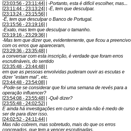
[23:03:56 - 23:11:44]
|
-Portanto, esta é difícil escolher, mas...
[23:11:44 - 23:13:24]
|
-É, tem que desculpar.
[23:13:24 - 23:15:56]
|
-É, tem que desculpar o Banco de Portugal.
[23:15:56 - 23:19:16]
|
-Exato, mas tem que desculpar o tamanho.
[23:19:16 - 23:29:36]
|
-Mas tem que dizer que, evidentemente, que ficou a preencivo
com os erros que apareceram,
[23:29:36 - 23:35:48]
|
a conversar com esta inscrição, é verdade que foram erros
escrutináveis, do sentido
[23:35:48 - 23:44:48]
|
em que as pessoas envolvidas puderam ouvir as escutas e
dizer "estam mal", etc.
[23:44:48 - 23:54:08]
|
-Pode-se se considerar que foi uma semana de revés para a
operação influencer?
[23:54:08 - 23:55:48]
|
-Quê dizer?
[23:55:48 - 24:02:52]
|
E ainda há investigações em curso e ainda não é medo de
ser de para dizer isso.
[24:02:52 - 24:11:44]
|
Mas não cobrem, mas sobretudo, mais do que os erros
concreados, que tem a vencer escrutinadas,