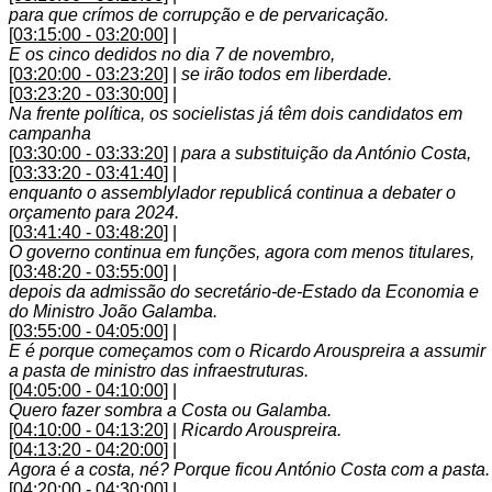
para que crímos de corrupção e de pervaricação.
[03:15:00 - 03:20:00]
|
E os cinco dedidos no dia 7 de novembro,
[03:20:00 - 03:23:20]
|
se irão todos em liberdade.
[03:23:20 - 03:30:00]
|
Na frente política, os socielistas já têm dois candidatos em
campanha
[03:30:00 - 03:33:20]
|
para a substituição da António Costa,
[03:33:20 - 03:41:40]
|
enquanto o assemblylador republicá continua a debater o
orçamento para 2024.
[03:41:40 - 03:48:20]
|
O governo continua em funções, agora com menos titulares,
[03:48:20 - 03:55:00]
|
depois da admissão do secretário-de-Estado da Economia e
do Ministro João Galamba.
[03:55:00 - 04:05:00]
|
E é porque começamos com o Ricardo Arouspreira a assumir
a pasta de ministro das infraestruturas.
[04:05:00 - 04:10:00]
|
Quero fazer sombra a Costa ou Galamba.
[04:10:00 - 04:13:20]
|
Ricardo Arouspreira.
[04:13:20 - 04:20:00]
|
Agora é a costa, né? Porque ficou António Costa com a pasta.
[04:20:00 - 04:30:00]
|