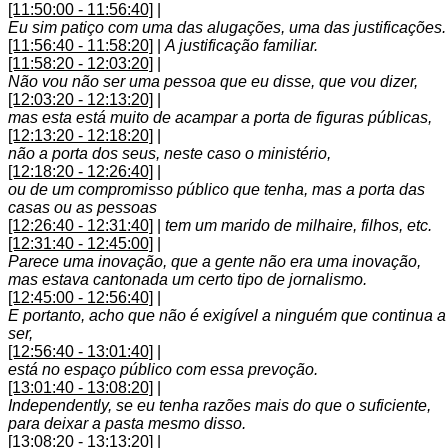
[11:50:00 - 11:56:40]
|
Eu sim patiço com uma das alugações, uma das justificações.
[11:56:40 - 11:58:20]
|
A justificação familiar.
[11:58:20 - 12:03:20]
|
Não vou não ser uma pessoa que eu disse, que vou dizer,
[12:03:20 - 12:13:20]
|
mas esta está muito de acampar a porta de figuras públicas,
[12:13:20 - 12:18:20]
|
não a porta dos seus, neste caso o ministério,
[12:18:20 - 12:26:40]
|
ou de um compromisso público que tenha, mas a porta das
casas ou as pessoas
[12:26:40 - 12:31:40]
|
tem um marido de milhaire, filhos, etc.
[12:31:40 - 12:45:00]
|
Parece uma inovação, que a gente não era uma inovação,
mas estava cantonada um certo tipo de jornalismo.
[12:45:00 - 12:56:40]
|
E portanto, acho que não é exigível a ninguém que continua a
ser,
[12:56:40 - 13:01:40]
|
está no espaço público com essa prevoção.
[13:01:40 - 13:08:20]
|
Independently, se eu tenha razões mais do que o suficiente,
para deixar a pasta mesmo disso.
[13:08:20 - 13:13:20]
|