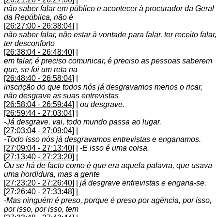
não saber falar em público e acontecer à procurador da Geral
da República, não é
[26:27:00 - 26:38:04]
|
não saber falar, não estar à vontade para falar, ter receito falar,
ter desconforto
[26:38:04 - 26:48:40]
|
em falar, é preciso comunicar, é preciso as pessoas saberem
que, se foi um reta na
[26:48:40 - 26:58:04]
|
inscrição do que todos nós já desgravamos menos o ricar,
não desgrave as suas entrevistas
[26:58:04 - 26:59:44]
|
ou desgrave.
[26:59:44 - 27:03:04]
|
-Já desgrave, vai, todo mundo passa ao lugar.
[27:03:04 - 27:09:04]
|
-Todo isso nós já desgravamos entrevistas e enganamos.
[27:09:04 - 27:13:40]
|
-E isso é uma coisa.
[27:13:40 - 27:23:20]
|
Ou se há de facto como é que era aquela palavra, que usava
uma hordidura, mas a gente
[27:23:20 - 27:26:40]
|
já desgrave entrevistas e engana-se.
[27:26:40 - 27:33:48]
|
-Mas ninguém é preso, porque é preso por agência, por isso,
por isso, por isso, tem