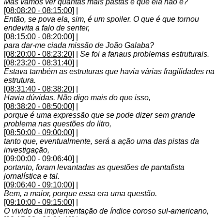
Mas vamos ver quantas mais pastas é que ela não é?
[08:08:20 - 08:15:00]
|
Então, se pova ela, sim, é um spoiler. O que é que tornou
endevita a falo de senter,
[08:15:00 - 08:20:00]
|
para dar-me ciada missão de João Galaba?
[08:20:00 - 08:23:20]
|
Se foi a fanaus problemas estruturais.
[08:23:20 - 08:31:40]
|
Estava também as estruturas que havia várias fragilidades na
estrutura.
[08:31:40 - 08:38:20]
|
Havia dúvidas. Não digo mais do que isso,
[08:38:20 - 08:50:00]
|
porque é uma expressão que se pode dizer sem grande
problema nas questões do litro,
[08:50:00 - 09:00:00]
|
tanto que, eventualmente, será a ação uma das pistas da
investigação,
[09:00:00 - 09:06:40]
|
portanto, foram levantadas as questões de pantafista
jornalística e tal.
[09:06:40 - 09:10:00]
|
Bem, a maior, porque essa era uma questão.
[09:10:00 - 09:15:00]
|
O vivido da implementação de índice coroso sul-americano,