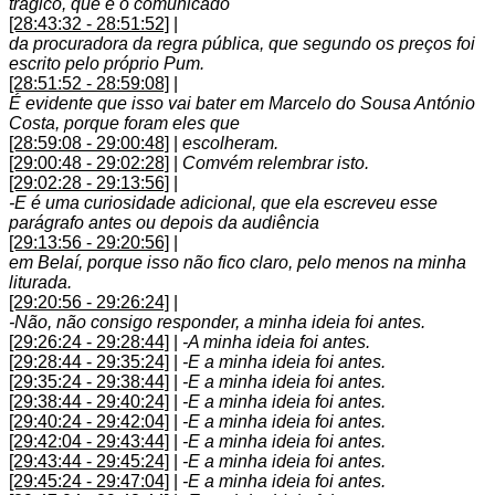
trágico, que é o comunicado
[28:43:32 - 28:51:52]
|
da procuradora da regra pública, que segundo os preços foi
escrito pelo próprio Pum.
[28:51:52 - 28:59:08]
|
É evidente que isso vai bater em Marcelo do Sousa António
Costa, porque foram eles que
[28:59:08 - 29:00:48]
|
escolheram.
[29:00:48 - 29:02:28]
|
Comvém relembrar isto.
[29:02:28 - 29:13:56]
|
-E é uma curiosidade adicional, que ela escreveu esse
parágrafo antes ou depois da audiência
[29:13:56 - 29:20:56]
|
em Belaí, porque isso não fico claro, pelo menos na minha
liturada.
[29:20:56 - 29:26:24]
|
-Não, não consigo responder, a minha ideia foi antes.
[29:26:24 - 29:28:44]
|
-A minha ideia foi antes.
[29:28:44 - 29:35:24]
|
-E a minha ideia foi antes.
[29:35:24 - 29:38:44]
|
-E a minha ideia foi antes.
[29:38:44 - 29:40:24]
|
-E a minha ideia foi antes.
[29:40:24 - 29:42:04]
|
-E a minha ideia foi antes.
[29:42:04 - 29:43:44]
|
-E a minha ideia foi antes.
[29:43:44 - 29:45:24]
|
-E a minha ideia foi antes.
[29:45:24 - 29:47:04]
|
-E a minha ideia foi antes.