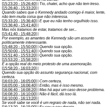
[15:23:20 - 15:26:40]
|
Tio, chatei, acho que não tem treso.
[15:26:40 - 15:33:20]
|
Quando sabes que o Kennedy andado comigo é maior, lente,
não tem muita coisa que não interessa.
[15:33:20 - 15:36:40]
|
E que eu não tenho orgulhido isso.
[15:36:40 - 15:41:40]
|
Mas nós tratamos de estar, tratamos de ser...
[15:41:40 - 15:48:20]
|
Por exemplo, as amantes de Kennedy são um assunto
politicamente interessante.
[15:48:20 - 15:50:00]
|
Quendo sua opção.
[15:50:00 - 15:51:40]
|
Quendo sua opção.
[15:51:40 - 15:53:20]
|
Quendo sua opção.
[15:53:20 - 15:58:20]
|
É a opção real do meio protesto de uma asemoração.
[15:58:20 - 16:03:20]
|
Quendo sua opção do assunto segurança nacional, com
certeza.
[16:03:20 - 16:05:00]
|
Com certeza.
[16:05:00 - 16:06:40]
|
Então, mas é isso mesmo.
[16:06:40 - 16:08:20]
|
Mas há aqui um caso desse problema.
[16:08:20 - 16:10:00]
|
Não é fácil, dá isso lá.
[16:10:00 - 16:13:20]
|
Se você sabe se você é um regraio de nada, não sei nada.
[16:13:20 - 16:15:00]
|
Eu sou o seu desejo.