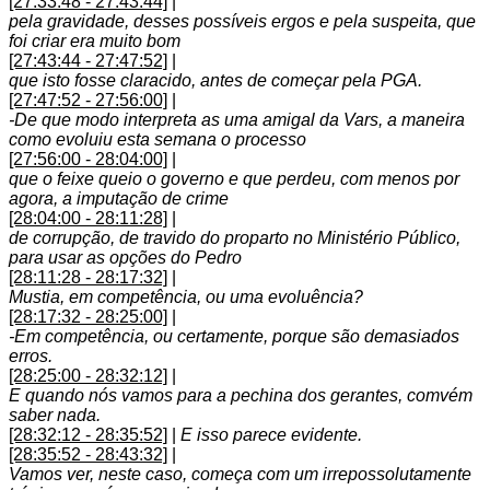
[27:33:48 - 27:43:44]
|
pela gravidade, desses possíveis ergos e pela suspeita, que
foi criar era muito bom
[27:43:44 - 27:47:52]
|
que isto fosse claracido, antes de começar pela PGA.
[27:47:52 - 27:56:00]
|
-De que modo interpreta as uma amigal da Vars, a maneira
como evoluiu esta semana o processo
[27:56:00 - 28:04:00]
|
que o feixe queio o governo e que perdeu, com menos por
agora, a imputação de crime
[28:04:00 - 28:11:28]
|
de corrupção, de travido do proparto no Ministério Público,
para usar as opções do Pedro
[28:11:28 - 28:17:32]
|
Mustia, em competência, ou uma evoluência?
[28:17:32 - 28:25:00]
|
-Em competência, ou certamente, porque são demasiados
erros.
[28:25:00 - 28:32:12]
|
E quando nós vamos para a pechina dos gerantes, comvém
saber nada.
[28:32:12 - 28:35:52]
|
E isso parece evidente.
[28:35:52 - 28:43:32]
|
Vamos ver, neste caso, começa com um irrepossolutamente