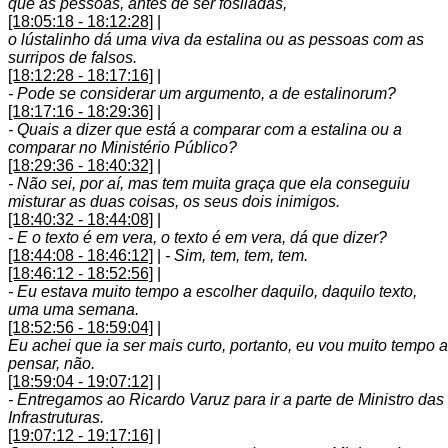
que as pessoas, antes de ser fosiladas,
[18:05:18 - 18:12:28]
|
o lústalinho dá uma viva da estalina ou as pessoas com as
surripos de falsos.
[18:12:28 - 18:17:16]
|
- Pode se considerar um argumento, a de estalinorum?
[18:17:16 - 18:29:36]
|
- Quais a dizer que está a comparar com a estalina ou a
comparar no Ministério Público?
[18:29:36 - 18:40:32]
|
- Não sei, por aí, mas tem muita graça que ela conseguiu
misturar as duas coisas, os seus dois inimigos.
[18:40:32 - 18:44:08]
|
- E o texto é em vera, o texto é em vera, dá que dizer?
[18:44:08 - 18:46:12]
|
- Sim, tem, tem, tem.
[18:46:12 - 18:52:56]
|
- Eu estava muito tempo a escolher daquilo, daquilo texto,
uma uma semana.
[18:52:56 - 18:59:04]
|
Eu achei que ia ser mais curto, portanto, eu vou muito tempo a
pensar, não.
[18:59:04 - 19:07:12]
|
- Entregamos ao Ricardo Varuz para ir a parte de Ministro das
Infrastruturas.
[19:07:12 - 19:17:16]
|