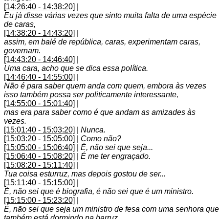
[14:26:40 - 14:38:20]
|
Eu já disse várias vezes que sinto muita falta de uma espécie
de caras,
[14:38:20 - 14:43:20]
|
assim, em balé de república, caras, experimentam caras,
governam.
[14:43:20 - 14:46:40]
|
Uma cara, acho que se dica essa política.
[14:46:40 - 14:55:00]
|
Não é para saber quem anda com quem, embora às vezes
isso também possa ser politicamente interessante,
[14:55:00 - 15:01:40]
|
mas era para saber como é que andam as amizades às
vezes.
[15:01:40 - 15:03:20]
|
Nunca.
[15:03:20 - 15:05:00]
|
Como não?
[15:05:00 - 15:06:40]
|
É, não sei que seja...
[15:06:40 - 15:08:20]
|
É me ter engraçado.
[15:08:20 - 15:11:40]
|
Tua coisa esturruz, mas depois gostou de ser...
[15:11:40 - 15:15:00]
|
É, não sei que é biografia, é não sei que é um ministro.
[15:15:00 - 15:23:20]
|
É, não sei que seja um ministro de fesa com uma senhora que
também está dormindo na barruz.