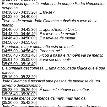
É uma pasta que está embrochada porque Pedro Númcentes
ocupou a...
[04:30:00 - 04:33:20]
|
E foi-se?
[04:33:20 - 04:40:00]
|
Teve-se de mentir. João Galamba substituiu o teve de se
mentir.
[04:40:00 - 04:43:20]
|
E agora António Costa...
[04:43:20 - 04:46:40]
|
E o teve-se de mentir?
[04:46:40 - 04:50:00]
|
E o teve-se de mentir.
[04:50:00 - 04:55:00]
|
E portanto, o rigor ainda não está de mentir.
[04:55:00 - 04:56:40]
|
Portanto, né?
[04:56:40 - 05:01:40]
|
Ficou a pasta e também vai se mentir.
[05:01:40 - 05:05:00]
|
E vai ser de mentir.
[05:05:00 - 05:16:40]
|
É a primeira destropresa. É uma dificuldade lógica que é que
parece...
[05:16:40 - 05:23:20]
|
João Galamba é possível uma pessoa de mentir se de um
governo demissionário.
[05:23:20 - 05:26:40]
|
É para este chover no melhor.
[05:26:40 - 05:30:00]
|
Para este menos por menos dá mais, mas não dá.
[05:30:00 - 05:43:20]
|
João Galamba demite o serviço da semana dizendo que eu