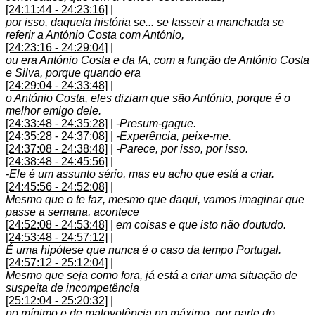
[24:11:44 - 24:23:16]
|
por isso, daquela história se... se lasseir a manchada se
referir a António Costa com António,
[24:23:16 - 24:29:04]
|
ou era António Costa e da IA, com a função de António Costa
e Silva, porque quando era
[24:29:04 - 24:33:48]
|
o António Costa, eles diziam que são António, porque é o
melhor emigo dele.
[24:33:48 - 24:35:28]
|
-Presum-gague.
[24:35:28 - 24:37:08]
|
-Experência, peixe-me.
[24:37:08 - 24:38:48]
|
-Parece, por isso, por isso.
[24:38:48 - 24:45:56]
|
-Ele é um assunto sério, mas eu acho que está a criar.
[24:45:56 - 24:52:08]
|
Mesmo que o te faz, mesmo que daqui, vamos imaginar que
passe a semana, acontece
[24:52:08 - 24:53:48]
|
em coisas e que isto não doutudo.
[24:53:48 - 24:57:12]
|
É uma hipótese que nunca é o caso da tempo Portugal.
[24:57:12 - 25:12:04]
|
Mesmo que seja como fora, já está a criar uma situação de
suspeita de incompetência
[25:12:04 - 25:20:32]
|
no mínimo e de malovolência no máximo, por parte do