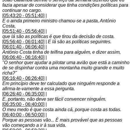
fazia apesar de considerar que tinha condições políticas para
continuar no cargo.
[05:43:20 - 05:51:40]
|
E o ainda primeiro ministro chamou-se a pasta, António
Costa,
[05:51:40 - 05:56:40]
|
que lá são as políticas é que tirou da decisão de costa.
[05:56:40 - 06:01:40]
|
E lá são as políticas seguintes.
[06:01:40 - 06:06:40]
|
António Costa tinha de telfina para alguém, e dizer assim,
[06:06:40 - 06:16:40]
|
"O senhor quer ajudar a pilotar uma avião que está a caminho
de se dispinhar contra uma montanha muito grande e muito
richa?"
[06:16:40 - 06:26:40]
|
Em princípio deve ter calculado que ninguém responde a
afirma-te-vamente a essa pergunta.
[06:26:40 - 06:35:00]
|
E, portanto, não deve ser fácil convencer ninguém.
[06:35:00 - 06:40:00]
|
O meu medo é que costa ainda cá, porque costa as todas.
[06:40:00 - 06:50:00]
|
Porque as pessoas vão... É mais provável que as pessoas
vão começando a ir à sua vida.