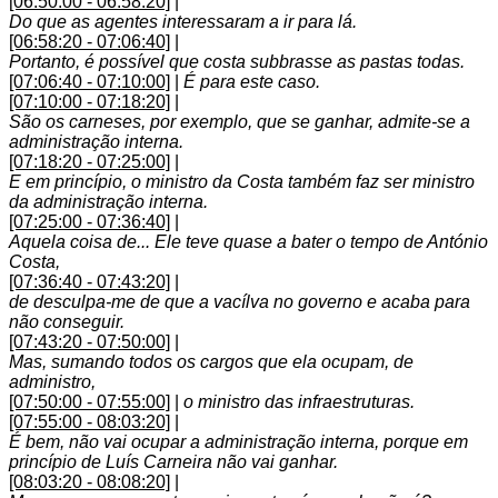
[06:50:00 - 06:58:20]
|
Do que as agentes interessaram a ir para lá.
[06:58:20 - 07:06:40]
|
Portanto, é possível que costa subbrasse as pastas todas.
[07:06:40 - 07:10:00]
|
É para este caso.
[07:10:00 - 07:18:20]
|
São os carneses, por exemplo, que se ganhar, admite-se a
administração interna.
[07:18:20 - 07:25:00]
|
E em princípio, o ministro da Costa também faz ser ministro
da administração interna.
[07:25:00 - 07:36:40]
|
Aquela coisa de... Ele teve quase a bater o tempo de António
Costa,
[07:36:40 - 07:43:20]
|
de desculpa-me de que a vacílva no governo e acaba para
não conseguir.
[07:43:20 - 07:50:00]
|
Mas, sumando todos os cargos que ela ocupam, de
administro,
[07:50:00 - 07:55:00]
|
o ministro das infraestruturas.
[07:55:00 - 08:03:20]
|
É bem, não vai ocupar a administração interna, porque em
princípio de Luís Carneira não vai ganhar.
[08:03:20 - 08:08:20]
|