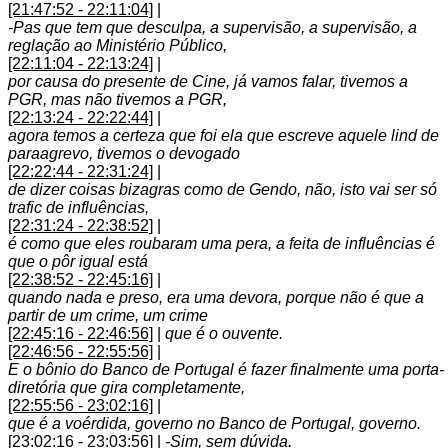
[21:47:52 - 22:11:04]
|
-Pas que tem que desculpa, a supervisão, a supervisão, a
reglação ao Ministério Público,
[22:11:04 - 22:13:24]
|
por causa do presente de Cine, já vamos falar, tivemos a
PGR, mas não tivemos a PGR,
[22:13:24 - 22:22:44]
|
agora temos a certeza que foi ela que escreve aquele lind de
paraagrevo, tivemos o devogado
[22:22:44 - 22:31:24]
|
de dizer coisas bizagras como de Gendo, não, isto vai ser só
trafic de influências,
[22:31:24 - 22:38:52]
|
é como que eles roubaram uma pera, a feita de influências é
que o pôr igual está
[22:38:52 - 22:45:16]
|
quando nada e preso, era uma devora, porque não é que a
partir de um crime, um crime
[22:45:16 - 22:46:56]
|
que é o ouvente.
[22:46:56 - 22:55:56]
|
E o bônio do Banco de Portugal é fazer finalmente uma porta-
diretória que gira completamente,
[22:55:56 - 23:02:16]
|
que é a voérdida, governo no Banco de Portugal, governo.
[23:02:16 - 23:03:56]
|
-Sim, sem dúvida.