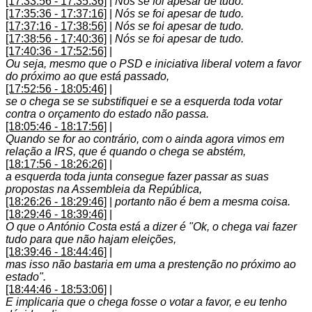
[17:33:56 - 17:35:36]
|
Nós se foi apesar de tudo.
[17:35:36 - 17:37:16]
|
Nós se foi apesar de tudo.
[17:37:16 - 17:38:56]
|
Nós se foi apesar de tudo.
[17:38:56 - 17:40:36]
|
Nós se foi apesar de tudo.
[17:40:36 - 17:52:56]
|
Ou seja, mesmo que o PSD e iniciativa liberal votem a favor
do próximo ao que está passado,
[17:52:56 - 18:05:46]
|
se o chega se se substifiquei e se a esquerda toda votar
contra o orçamento do estado não passa.
[18:05:46 - 18:17:56]
|
Quando se for ao contrário, com o ainda agora vimos em
relação a IRS, que é quando o chega se abstém,
[18:17:56 - 18:26:26]
|
a esquerda toda junta consegue fazer passar as suas
propostas na Assembleia da República,
[18:26:26 - 18:29:46]
|
portanto não é bem a mesma coisa.
[18:29:46 - 18:39:46]
|
O que o António Costa está a dizer é "Ok, o chega vai fazer
tudo para que não hajam eleições,
[18:39:46 - 18:44:46]
|
mas isso não bastaria em uma a prestenção no próximo ao
estado".
[18:44:46 - 18:53:06]
|
E implicaria que o chega fosse o votar a favor, e eu tenho