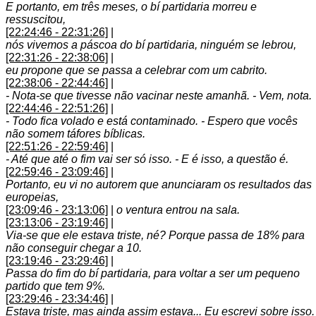
E portanto, em três meses, o bí partidaria morreu e
ressuscitou,
[22:24:46 - 22:31:26]
|
nós vivemos a páscoa do bí partidaria, ninguém se lebrou,
[22:31:26 - 22:38:06]
|
eu propone que se passa a celebrar com um cabrito.
[22:38:06 - 22:44:46]
|
- Nota-se que tivesse não vacinar neste amanhã. - Vem, nota.
[22:44:46 - 22:51:26]
|
- Todo fica volado e está contaminado. - Espero que vocês
não somem táfores bíblicas.
[22:51:26 - 22:59:46]
|
- Até que até o fim vai ser só isso. - E é isso, a questão é.
[22:59:46 - 23:09:46]
|
Portanto, eu vi no autorem que anunciaram os resultados das
europeias,
[23:09:46 - 23:13:06]
|
o ventura entrou na sala.
[23:13:06 - 23:19:46]
|
Via-se que ele estava triste, né? Porque passa de 18% para
não conseguir chegar a 10.
[23:19:46 - 23:29:46]
|
Passa do fim do bí partidaria, para voltar a ser um pequeno
partido que tem 9%.
[23:29:46 - 23:34:46]
|
Estava triste, mas ainda assim estava... Eu escrevi sobre isso.