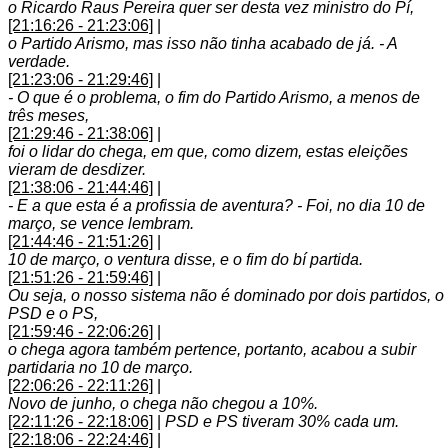
o Ricardo Raus Pereira quer ser desta vez ministro do Pí,
[21:16:26 - 21:23:06]
|
o Partido Arismo, mas isso não tinha acabado de já. - A
verdade.
[21:23:06 - 21:29:46]
|
- O que é o problema, o fim do Partido Arismo, a menos de
três meses,
[21:29:46 - 21:38:06]
|
foi o lidar do chega, em que, como dizem, estas eleições
vieram de desdizer.
[21:38:06 - 21:44:46]
|
- E a que esta é a profissia de aventura? - Foi, no dia 10 de
março, se vence lembram.
[21:44:46 - 21:51:26]
|
10 de março, o ventura disse, e o fim do bí partida.
[21:51:26 - 21:59:46]
|
Ou seja, o nosso sistema não é dominado por dois partidos, o
PSD e o PS,
[21:59:46 - 22:06:26]
|
o chega agora também pertence, portanto, acabou a subir
partidaria no 10 de março.
[22:06:26 - 22:11:26]
|
Novo de junho, o chega não chegou a 10%.
[22:11:26 - 22:18:06]
|
PSD e PS tiveram 30% cada um.
[22:18:06 - 22:24:46]
|