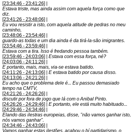
[23:34:46 - 23:41:26]
|
Estava triste, mas ainda assim com aquela força como que
diz.
[23:41:26 - 23:48:06]
|
Eu vou resistir a isto, com aquela atitude de pedras no meu
caminho,
[23:48:06 - 23:54:46]
|
guardo-as todas e um dia ainda é da tirá-la-são imigrantes.
[23:54:46 - 23:59:46]
|
Estava com a tira. Isso é fredando pessoa também.
[23:59:46 - 24:03:06]
|
Estava com essa força, né?
[24:03:06 - 24:11:26]
|
E portanto, mais, mais, via-se estava batido.
[24:11:26 - 24:13:06]
|
E estava batido por causa disso.
[24:13:06 - 24:21:26]
|
Eu acho que o problema dele é... Eu passou demasiado
tempo na CMTV,
[24:21:26 - 24:26:26]
|
discutir por fora de jogo que lá com o Anibal Pinto.
[24:26:26 - 24:29:46]
|
E portanto, ele está muito habituado...
[24:29:46 - 24:34:46]
|
Elando das ilestras europeias, disse, "não vamos ganhar isto,
nós vamos ganhar".
[24:34:46 - 24:43:06]
|
Vamos ganhar estas ilestões, acabou o bí partidarismo, o