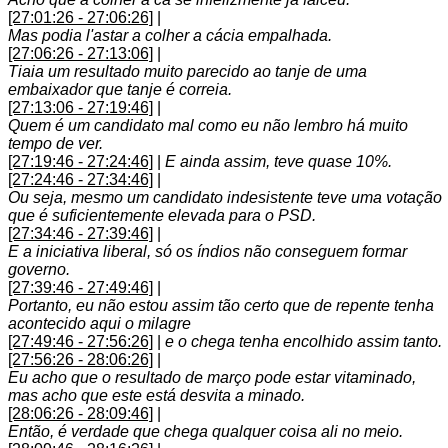
[27:01:26 - 27:06:26]
|
Mas podia l'astar a colher a cácia empalhada.
[27:06:26 - 27:13:06]
|
Tiaia um resultado muito parecido ao tanje de uma
embaixador que tanje é correia.
[27:13:06 - 27:19:46]
|
Quem é um candidato mal como eu não lembro há muito
tempo de ver.
[27:19:46 - 27:24:46]
|
E ainda assim, teve quase 10%.
[27:24:46 - 27:34:46]
|
Ou seja, mesmo um candidato indesistente teve uma votação
que é suficientemente elevada para o PSD.
[27:34:46 - 27:39:46]
|
E a iniciativa liberal, só os índios não conseguem formar
governo.
[27:39:46 - 27:49:46]
|
Portanto, eu não estou assim tão certo que de repente tenha
acontecido aqui o milagre
[27:49:46 - 27:56:26]
|
e o chega tenha encolhido assim tanto.
[27:56:26 - 28:06:26]
|
Eu acho que o resultado de março pode estar vitaminado,
mas acho que este está desvita a minado.
[28:06:26 - 28:09:46]
|
Então, é verdade que chega qualquer coisa ali no meio.