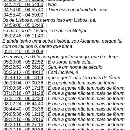
[04:52:20 - 04:54:00]
|
Não.
[04:54:00 - 04:55:40]
|
Tivei essa oportunidade, mas...
[04:55:40 - 04:59:00]
|
Os de Lisboas, nós temos isso em Lisboa, pá.
[04:59:00 - 05:02:48]
|
Eu não sou de Lisboa, eu sou em Melgar.
[05:02:48 - 05:11:40]
|
E ainda tenho uma outra história, sou Alcanena, porque fui
com os mil dos ó, centro que tinha
[05:11:40 - 05:20:08]
|
a ser viva, e a Rita comprou qual morcego, que é o Jorge.
[05:20:08 - 05:22:52]
|
E o Jorge ainda está...
[05:22:52 - 05:26:12]
|
Sim, é um nome de século.
[05:26:12 - 05:49:12]
|
Está incrível, é
[05:49:12 - 06:13:04]
|
que a gente não tem mais de fórum.
[06:13:04 - 07:00:36]
|
E a gente não tem mais de fórum.
[07:00:36 - 07:17:16]
|
É que a gente não tem mais de fórum.
[07:17:16 - 07:31:28]
|
É que a gente não tem mais de fórum.
[07:31:28 - 08:02:24]
|
É que a gente não tem mais de fórum.
[08:02:24 - 08:44:40]
|
É que a gente não tem mais de fórum.
[08:44:40 - 09:05:36]
|
É que a gente não tem mais de fórum.
[09:05:36 - 09:12:16]
|
É que a gente não tem mais de fórum.
[09:12:16 - 09:20:16]
|
É que a gente não tem mais de fórum.
[09:20:16 - 09:27:16]
|
É que a gente não tem mais de fórum.
[09:27:16 - 09:30:36]
|
É que a gente não tem mais de fórum.