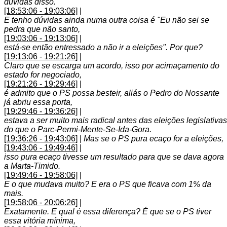
dúvidas disso.
[18:53:06 - 19:03:06]
|
E tenho dúvidas ainda numa outra coisa é "Eu não sei se
pedra que não santo,
[19:03:06 - 19:13:06]
|
está-se então entressado a não ir a eleições". Por que?
[19:13:06 - 19:21:26]
|
Claro que se escarga um acordo, isso por acimaçamento do
estado for negociado,
[19:21:26 - 19:29:46]
|
é admito que o PS possa besteir, aliás o Pedro do Nossante
já abriu essa porta,
[19:29:46 - 19:36:26]
|
estava a ser muito mais radical antes das eleições legislativas
do que o Parc-Permi-Mente-Se-Ida-Gora.
[19:36:26 - 19:43:06]
|
Mas se o PS pura ecaço for a eleições,
[19:43:06 - 19:49:46]
|
isso pura ecaço tivesse um resultado para que se dava agora
a Marta-Timido.
[19:49:46 - 19:58:06]
|
E o que mudava muito? E era o PS que ficava com 1% da
mais.
[19:58:06 - 20:06:26]
|
Exatamente. E qual é essa diferença? É que se o PS tiver
essa vitória mínima,