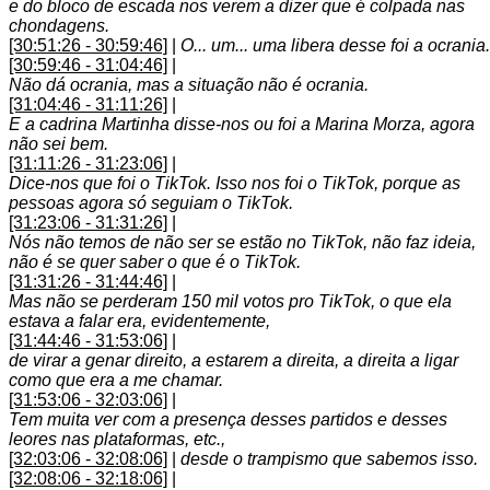
e do bloco de escada nos verem a dizer que é colpada nas
chondagens.
[30:51:26 - 30:59:46]
|
O... um... uma libera desse foi a ocrania.
[30:59:46 - 31:04:46]
|
Não dá ocrania, mas a situação não é ocrania.
[31:04:46 - 31:11:26]
|
E a cadrina Martinha disse-nos ou foi a Marina Morza, agora
não sei bem.
[31:11:26 - 31:23:06]
|
Dice-nos que foi o TikTok. Isso nos foi o TikTok, porque as
pessoas agora só seguiam o TikTok.
[31:23:06 - 31:31:26]
|
Nós não temos de não ser se estão no TikTok, não faz ideia,
não é se quer saber o que é o TikTok.
[31:31:26 - 31:44:46]
|
Mas não se perderam 150 mil votos pro TikTok, o que ela
estava a falar era, evidentemente,
[31:44:46 - 31:53:06]
|
de virar a genar direito, a estarem a direita, a direita a ligar
como que era a me chamar.
[31:53:06 - 32:03:06]
|
Tem muita ver com a presença desses partidos e desses
leores nas plataformas, etc.,
[32:03:06 - 32:08:06]
|
desde o trampismo que sabemos isso.
[32:08:06 - 32:18:06]
|