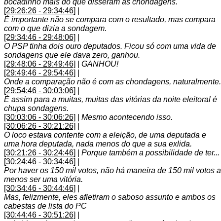
bocadinho mais do que disseram as chondagens.
[29:26:26 - 29:34:46]
|
É importante não se compara com o resultado, mas compara
com o que dizia a sondagem.
[29:34:46 - 29:48:06]
|
O PSP tinha dois ouro deputados. Ficou só com uma vida de
sondagens que ele dava zero, ganhou.
[29:48:06 - 29:49:46]
|
GANHOU!
[29:49:46 - 29:54:46]
|
Onde a comparação não é com as chondagens, naturalmente.
[29:54:46 - 30:03:06]
|
É assim para a muitas, muitas das vitórias da noite eleitoral é
chupa sondagens.
[30:03:06 - 30:06:26]
|
Mesmo acontecendo isso.
[30:06:26 - 30:21:26]
|
O loco estava contente com a eleição, de uma deputada e
uma hora deputada, nada menos do que a sua exlida.
[30:21:26 - 30:24:46]
|
Porque também a possibilidade de ter...
[30:24:46 - 30:34:46]
|
Por haver os 150 mil votos, não há maneira de 150 mil votos a
menos ser uma vitória.
[30:34:46 - 30:44:46]
|
Mas, felizmente, eles afletiram o saboso assunto e ambos os
cabestas de lista do PC
[30:44:46 - 30:51:26]
|