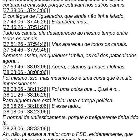
cortaram a emissão, porque estavam nos outros canais.
[37:38:06 - 37:43:06]
|
O contégue de Figueiredro, que ainda não tinha falado.
[37:43:06 - 37:46:26]
|
E também, mas...
[37:46:26 - 37:51:26]
|
Tudo os canais, ele desapareceu ao mesmo tempo entre
todos os canais.
[37:51:26 - 37:54:46]
|
Mas apareceu de todos os canais.
[37:54:46 - 37:59:46]
|
Somente assim, em qualquer família, os mil dos patacalados,
agora...
[37:59:46 - 38:03:06]
|
Agora, estamos grandes afolmas.
[38:03:06 - 38:08:06]
|
Foi mesmo isso, mas mesmo isso é uma coisa que é muito
impressionante.
[38:08:06 - 38:11:26]
|
Foi uma coisa que... Qual é o...
[38:11:26 - 38:16:26]
|
Para alguém que está iniciar uma carrega política.
[38:16:26 - 38:18:06]
|
E esse lado...
[38:18:06 - 38:23:06]
|
E normal de unilesticamente, porque o trefiguerente tinha tido
lá.
[38:23:06 - 38:33:06]
|
Ah, não, já estava a maior com o PSD, evidentemente, que
ele não dava para continuar mais tempo.