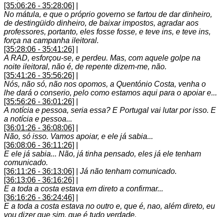
[35:06:26 - 35:28:06]
|
No mátula, e que o próprio governo se fartou de dar dinheiro,
de destingüido dinheiro, de baixar impostos, agradar aos
professores, portanto, eles fosse fosse, e teve ins, e teve ins,
força na campanha ileitoral.
[35:28:06 - 35:41:26]
|
A RAD, esforçou-se, e perdeu. Mas, com aquele golpe na
noite ileitoral, não é, de repente dizem-me, não.
[35:41:26 - 35:56:26]
|
Nós, não só, não nos opomos, a Quentónio Costa, venha o
lhe dará o conserio, pelo como estamos aqui para o apoiar e...
[35:56:26 - 36:01:26]
|
A notícia e pessoa, seria essa? E Portugal vai lutar por isso. E
a notícia e pessoa...
[36:01:26 - 36:08:06]
|
Não, só isso. Vamos apoiar, e ele já sabia...
[36:08:06 - 36:11:26]
|
E ele já sabia... Não, já tinha pensado, eles já ele tenham
comunicado.
[36:11:26 - 36:13:06]
|
Já não tenham comunicado.
[36:13:06 - 36:16:26]
|
E a toda a costa estava em direto a confirmar...
[36:16:26 - 36:24:46]
|
E a toda a costa estava no outro e, que é, nao, além direto, eu
vou dizer que sim, que é tudo verdade.