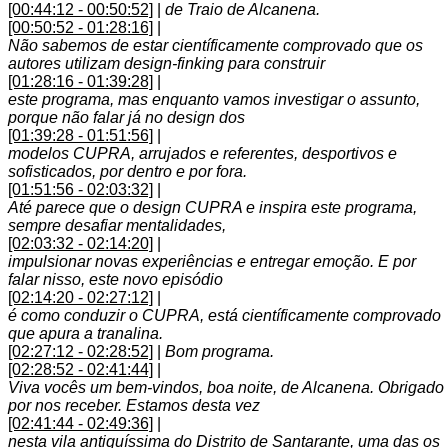
[00:44:12 - 00:50:52]
|
de Traio de Alcanena.
[00:50:52 - 01:28:16]
|
Não sabemos de estar científicamente comprovado que os
autores utilizam design-finking para construir
[01:28:16 - 01:39:28]
|
este programa, mas enquanto vamos investigar o assunto,
porque não falar já no design dos
[01:39:28 - 01:51:56]
|
modelos CUPRA, arrujados e referentes, desportivos e
sofisticados, por dentro e por fora.
[01:51:56 - 02:03:32]
|
Até parece que o design CUPRA e inspira este programa,
sempre desafiar mentalidades,
[02:03:32 - 02:14:20]
|
impulsionar novas experiências e entregar emoção. E por
falar nisso, este novo episódio
[02:14:20 - 02:27:12]
|
é como conduzir o CUPRA, está científicamente comprovado
que apura a tranalina.
[02:27:12 - 02:28:52]
|
Bom programa.
[02:28:52 - 02:41:44]
|
Viva vocês um bem-vindos, boa noite, de Alcanena. Obrigado
por nos receber. Estamos desta vez
[02:41:44 - 02:49:36]
|
nesta vila antiquíssima do Distrito de Santarante, uma das os