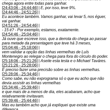
chega agora entre todas para ganhar.
[24:43:06 - 24:44:46]
|
E, por isso, teve 9%.
[24:44:46 - 24:51:26]
|
Eu acontece também. Vamos ganhar, vai levar 5, nos éguer,
vai ganhar.
[24:51:26 - 24:54:46]
|
- 15 é? - Por exemplo, estamos, exatamente.
[24:54:46 - 25:04:46]
|
Já ouve que escreve isso, que a derrota do chega ao passar
para metade da presentagem que teve há 3 meses,
[25:04:46 - 25:18:06]
|
vem validar a opção das linhas vermelhas de Luís
Montenegro ao relegar o chega para fora do círculo do poder.
[25:18:06 - 25:21:26]
|
Aseite esta testa e o Michael Taváres.
[25:21:26 - 25:28:06]
|
É preciso fazer uma precisão sobre as linhas vermelhas.
[25:28:06 - 25:34:46]
|
Como sabe, eu não exprograma só o que eu acho que não
devia assistir as linhas vermelhas
[25:34:46 - 25:39:46]
|
e que mais de a menos de dia, eles acabaram, acho que
relativamente invitavam.
[25:39:46 - 25:44:46]
|
Mas eu também acho que já expliquei que existe uma
diferença.