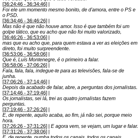
[36:24:46 - 36:34:46]
|
Foi ele um momento mesmo bonito, de d'amora, entre o PS e
o PSD.
[36:34:46 - 36:46:26]
|
Mas não é que não houve amor. Isso é que também foi um
golpe tático, que eu acho que não foi muito valorizado,
[36:46:26 - 36:53:06]
|
mas que eu acho que, para quem estava a ver as eleições em
direto, foi muito surpreendente.
[36:53:06 - 36:58:06]
|
Que é, Luís Montenegre, é o primeiro a falar.
[36:58:06 - 37:06:26]
|
Fala, fala, fala, indegue-te para as televisões, fala-se de
junha.
[37:06:26 - 37:14:46]
|
Depois da acabado de falar, abre, a perguntas dos jornalistas.
[37:14:46 - 37:19:46]
|
Os jornalistas, sei lá, trei as quatro jornalistas fazem
perguntas.
[37:19:46 - 37:26:26]
|
E, de repente, aquilo acaba, ao fim, já não sei, porque meio
hora.
[37:26:26 - 37:31:26]
|
E agora vem, se vejam, um lugar e falar.
[37:31:26 - 37:38:06]
|
E, de repente, pumba todos os canais, todos os canais