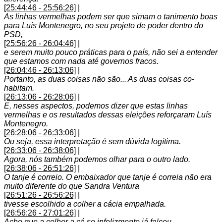
[25:44:46 - 25:56:26]
|
As linhas vermelhas podem ser que simam o tanimento boas
para Luís Montenegro, no seu projeto de poder dentro do
PSD,
[25:56:26 - 26:04:46]
|
e serem muito pouco práticas para o país, não sei a entender
que estamos com nada até governos fracos.
[26:04:46 - 26:13:06]
|
Portanto, as duas coisas não são... As duas coisas co-
habitam.
[26:13:06 - 26:28:06]
|
E, nesses aspectos, podemos dizer que estas linhas
vermelhas e os resultados dessas eleições reforçaram Luís
Montenegro.
[26:28:06 - 26:33:06]
|
Ou seja, essa interpretação é sem dúvida logítima.
[26:33:06 - 26:38:06]
|
Agora, nós também podemos olhar para o outro lado.
[26:38:06 - 26:51:26]
|
O tanje é correio. O embaixador que tanje é correia não era
muito diferente do que Sandra Ventura
[26:51:26 - 26:56:26]
|
tivesse escolhido a colher a cácia empalhada.
[26:56:26 - 27:01:26]
|
Acho que a colher a cá se infelizmente já falceu.