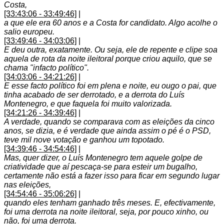
Costa,
[33:43:06 - 33:49:46]
|
a que ele era 60 anos e a Costa for candidato. Algo acolhe o
salio europeu.
[33:49:46 - 34:03:06]
|
E deu outra, exatamente. Ou seja, ele de repente e clipe soa
aquela de rota da noite ileitoral porque criou aquilo, que se
chama "infacto político".
[34:03:06 - 34:21:26]
|
E esse facto político foi em plena e noite, eu ougo o pai, que
tinha acabado de ser derrotado, e a derrota do Luís
Montenegro, e que faquela foi muito valorizada.
[34:21:26 - 34:39:46]
|
A verdade, quando se comparava com as eleições da cinco
anos, se dizia, e é verdade que ainda assim o pé é o PSD,
teve mil nove votação e ganhou um topotado.
[34:39:46 - 34:54:46]
|
Mas, quer dizer, o Luís Montenegro tem aquele golpe de
criatividade que aí pescaça-se para esteir um bugalho,
certamente não está a fazer isso para ficar em segundo lugar
nas eleições,
[34:54:46 - 35:06:26]
|
quando eles tenham ganhado três meses. E, efectivamente,
foi uma derrota na noite ileitoral, seja, por pouco xinho, ou
não, foi uma derrota.