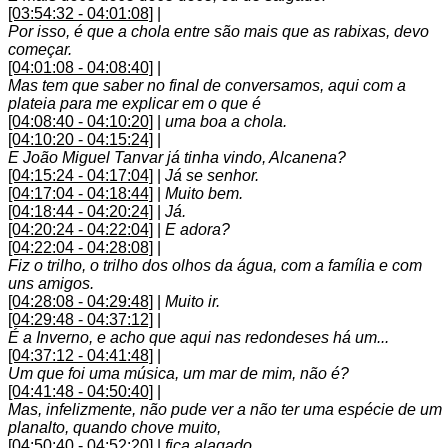
[03:54:32 - 04:01:08]
|
Por isso, é que a chola entre são mais que as rabixas, devo
começar.
[04:01:08 - 04:08:40]
|
Mas tem que saber no final de conversamos, aqui com a
plateia para me explicar em o que é
[04:08:40 - 04:10:20]
|
uma boa a chola.
[04:10:20 - 04:15:24]
|
E João Miguel Tanvar já tinha vindo, Alcanena?
[04:15:24 - 04:17:04]
|
Já se senhor.
[04:17:04 - 04:18:44]
|
Muito bem.
[04:18:44 - 04:20:24]
|
Já.
[04:20:24 - 04:22:04]
|
E adora?
[04:22:04 - 04:28:08]
|
Fiz o trilho, o trilho dos olhos da água, com a família e com
uns amigos.
[04:28:08 - 04:29:48]
|
Muito ir.
[04:29:48 - 04:37:12]
|
É a Inverno, e acho que aqui nas redondeses há um...
[04:37:12 - 04:41:48]
|
Um que foi uma música, um mar de mim, não é?
[04:41:48 - 04:50:40]
|
Mas, infelizmente, não pude ver a não ter uma espécie de um
planalto, quando chove muito,
[04:50:40 - 04:52:20]
|
fica alagado.