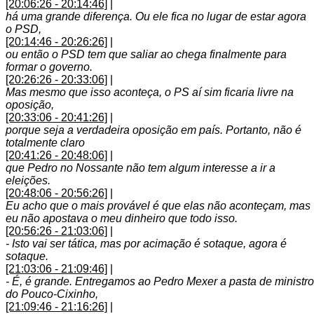
[20:06:26 - 20:14:46]
|
há uma grande diferença. Ou ele fica no lugar de estar agora
o PSD,
[20:14:46 - 20:26:26]
|
ou então o PSD tem que saliar ao chega finalmente para
formar o governo.
[20:26:26 - 20:33:06]
|
Mas mesmo que isso aconteça, o PS aí sim ficaria livre na
oposição,
[20:33:06 - 20:41:26]
|
porque seja a verdadeira oposição em país. Portanto, não é
totalmente claro
[20:41:26 - 20:48:06]
|
que Pedro no Nossante não tem algum interesse a ir a
eleições.
[20:48:06 - 20:56:26]
|
Eu acho que o mais provável é que elas não aconteçam, mas
eu não apostava o meu dinheiro que todo isso.
[20:56:26 - 21:03:06]
|
- Isto vai ser tática, mas por acimação é sotaque, agora é
sotaque.
[21:03:06 - 21:09:46]
|
- É, é grande. Entregamos ao Pedro Mexer a pasta de ministro
do Pouco-Cixinho,
[21:09:46 - 21:16:26]
|