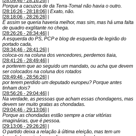
[28:09:46 - 28:16:26]
|
Porque a cacuzca de da Terra-Tomal não havia o outro.
[28:16:26 - 28:18:06]
|
Exato, não.
[28:18:06 - 28:26:26]
|
É assim se queria haveria melhor, mas sim, mas há uma falta
de quadro exglitante no chega.
[28:26:26 - 28:34:46]
|
A esquerda do PS, PCP e blog de esquerda de legirão do
portado cada,
[28:34:46 - 28:41:26]
|
coloca-os na coluna dos vencedores, perdemos tiaia,
[28:41:26 - 28:49:46]
|
e porterem que ao seguido um mandato, ou acha que devem
ser colocados na coluna dos rotados
[28:49:46 - 28:56:26]
|
por terem perdido um deputado europeu? Porque antes
tinham dois?
[28:56:26 - 29:04:46]
|
Na verdade, as pessoas que acham essas chondagens, mas
devem ser muito gratas as chondadas.
[29:04:46 - 29:13:06]
|
Porque as chondadas estão sempre a criar vitórias
imaginárias, que é pessoa.
[29:13:06 - 29:26:26]
|
O partido deixa a relação à última eleição, mas tem um