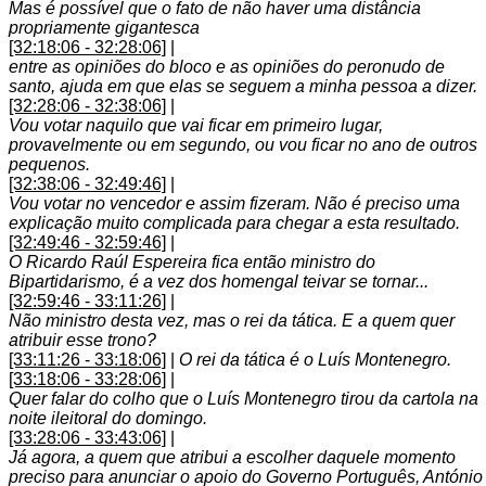
Mas é possível que o fato de não haver uma distância
propriamente gigantesca
[32:18:06 - 32:28:06]
|
entre as opiniões do bloco e as opiniões do peronudo de
santo, ajuda em que elas se seguem a minha pessoa a dizer.
[32:28:06 - 32:38:06]
|
Vou votar naquilo que vai ficar em primeiro lugar,
provavelmente ou em segundo, ou vou ficar no ano de outros
pequenos.
[32:38:06 - 32:49:46]
|
Vou votar no vencedor e assim fizeram. Não é preciso uma
explicação muito complicada para chegar a esta resultado.
[32:49:46 - 32:59:46]
|
O Ricardo Raúl Espereira fica então ministro do
Bipartidarismo, é a vez dos homengal teivar se tornar...
[32:59:46 - 33:11:26]
|
Não ministro desta vez, mas o rei da tática. E a quem quer
atribuir esse trono?
[33:11:26 - 33:18:06]
|
O rei da tática é o Luís Montenegro.
[33:18:06 - 33:28:06]
|
Quer falar do colho que o Luís Montenegro tirou da cartola na
noite ileitoral do domingo.
[33:28:06 - 33:43:06]
|
Já agora, a quem que atribui a escolher daquele momento
preciso para anunciar o apoio do Governo Português, António