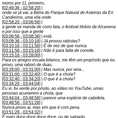
moros por 11, primeiro,
[02:49:36 - 02:58:20]
|
onde se já vai, a Béira do Parque Natural de Asterras da Eri
Candieiros, uma vila onde
[02:58:20 - 03:06:56]
|
a gente se manda de corro fala, o festival litrário de Alcanena
e por isso que a gente
[03:06:56 - 03:08:36]
|
está.
[03:08:36 - 03:10:16]
|
Já provou rabistas?
[03:10:16 - 03:11:56]
|
É de vez de que nunca.
[03:11:56 - 03:15:16]
|
Não é para falta de convite.
[03:15:16 - 03:28:00]
|
Para os amigos escala-bitanos, me têm um propósito que eu
provo, uma rabixó de duas.
[03:28:00 - 03:31:00]
|
Mas nunca, por veia...
[03:31:00 - 03:32:40]
|
O que é a chola?
[03:32:40 - 03:34:20]
|
O que é a chola?
[03:34:20 - 03:44:04]
|
Eu vi, fui verde por pósito, ao vídeo no YouTube, umas
pessoas acumerem a chola, que
[03:44:04 - 03:48:56]
|
parece uma espécie de cabidela.
[03:48:56 - 03:51:28]
|
Nunca provo ai, mas vim que é com pena.
[03:51:28 - 03:54:32]
|
É mais doce doce doce doce, ou de salgado.