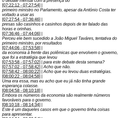
o debate mensal com a presença do
[07:22:12 - 07:27:54]
|
primeiro ministro no Parlamento, apesar da António Costa ter
voltado a usar as
[07:27:54 - 07:36:46]
|
presas são casinhos e casinhos depois de ter falado das
horas e orinhas.
[07:36:46 - 07:44:06]
|
Perceu ele bem sucedido a João Miguel Taváres, tentativa do
primeiro ministro, por resultados
[07:44:06 - 07:53:58]
|
da economia à frente das polêmicas que envolvem o governo,
que foi a estratégia que levou
[07:53:58 - 07:57:02]
|
para este debate desta semana?
[07:57:02 - 07:58:42]
|
Acho que não.
[07:58:42 - 08:00:22]
|
Acho que eu levou duas estratégias.
[08:00:22 - 08:04:58]
|
Uma era essa, mas eu acho que eu já não tinha grande
esperança colasse.
[08:04:58 - 08:10:18]
|
Embora os números da economia são realmente números
favoráveis para o governo.
[08:10:18 - 08:14:34]
|
Este é um daqueles casos em que o governo tinha coisas
para apresentar.