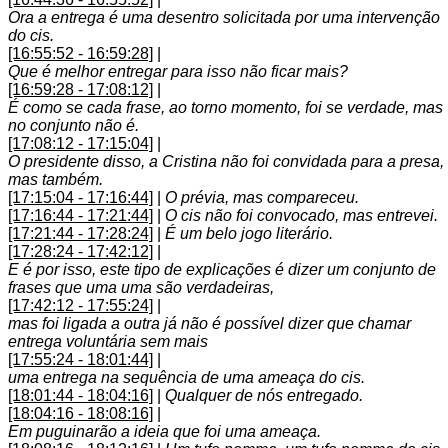
Ora a entrega é uma desentro solicitada por uma intervenção
do cis.
[16:55:52 - 16:59:28]
|
Que é melhor entregar para isso não ficar mais?
[16:59:28 - 17:08:12]
|
É como se cada frase, ao torno momento, foi se verdade, mas
no conjunto não é.
[17:08:12 - 17:15:04]
|
O presidente disso, a Cristina não foi convidada para a presa,
mas também.
[17:15:04 - 17:16:44]
|
O prévia, mas compareceu.
[17:16:44 - 17:21:44]
|
O cis não foi convocado, mas entrevei.
[17:21:44 - 17:28:24]
|
É um belo jogo literário.
[17:28:24 - 17:42:12]
|
E é por isso, este tipo de explicações é dizer um conjunto de
frases que uma uma são verdadeiras,
[17:42:12 - 17:55:24]
|
mas foi ligada a outra já não é possível dizer que chamar
entrega voluntária sem mais
[17:55:24 - 18:01:44]
|
uma entrega na sequência de uma ameaça do cis.
[18:01:44 - 18:04:16]
|
Qualquer de nós entregado.
[18:04:16 - 18:08:16]
|
Em puguinarão a ideia que foi uma ameaça.