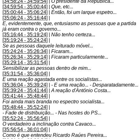
[34:58:24 - 34:59:54]
|
O presidente da República...
[34:59:54 - 35:00:44]
|
Que, etc...
[35:00:44 - 35:06:24]
|
Então, foi um larque espetro...
[35:06:24 - 35:16:44]
|
E, evidentemente, que, entusiasmo as pessoas que a partida
já eram contra o governo...
[35:16:44 - 35:19:24]
|
Não tenho certeza...
[35:19:24 - 35:24:24]
|
Se as pessoas daquele leiturado móvel...
[35:24:24 - 35:26:34]
|
Ficaram...
[35:26:34 - 35:29:14]
|
Ficaram particularmente...
[35:29:14 - 35:31:54]
|
Sensibilizar as pessoas dentro de mim...
[35:31:54 - 35:36:04]
|
E uma reação agastada entre os socialistas...
[35:36:04 - 35:39:24]
|
- E uma reação... - Desparatadamente...
[35:39:24 - 35:41:44]
|
A reação d'António Costa...
[35:41:44 - 35:48:44]
|
Foi ainda mais branda no espectro socialista...
[35:48:44 - 35:52:24]
|
- Fade de distribuição... - Nas hostes do PS...
[35:52:24 - 35:56:54]
|
O verdadeiro a inclinação contra Cavaco...
[35:56:54 - 36:01:04]
|
Como é que entendeu Ricardo Raúes Pereira...