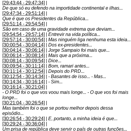
[29:43:44 - 29:47:34]
|
De que só eu defendo na importidade continental e ilhas...
[29:47:34 - 29:51:14]
|
Que é que os Presidentes da República...
[29:51:14 - 29:54:54]
|
São em caso de uma gravidade extrema que deviam...
[29:54:54 - 29:57:14]
|
Entrevir na vida política...
[29:57:14 - 30:00:54]
|
Mas ninguém liga nenhuma esta ideia...
[30:00:54 - 30:04:14]
|
Dos ex-presidentes...
[30:04:14 - 30:06:14]
|
Jorge Sampaio foi mais que...
[30:06:14 - 30:08:14]
|
Mais que a próxima...
[30:08:14 - 30:09:54]
|
Dice...
[30:09:54 - 30:11:14]
|
Bom, ramari antes...
[30:11:14 - 30:12:54]
|
Depois do PRD...
[30:12:54 - 30:14:34]
|
- Basantes de isso... - Mas...
[30:14:34 - 30:16:14]
|
- Sim...
[30:16:14 - 30:21:04]
|
- O PRD foi o que vos voou mais longe... - O que vos foi mais
longe...
[30:21:04 - 30:26:54]
|
Mas também foi o que se portou melhor depois dessa
episódio...
[30:26:54 - 30:29:24]
|
E, portanto, a minha ideia é que...
[30:29:24 - 30:36:04]
|
Um prisa de república deve servir o país de outras funções...