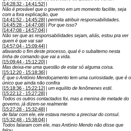
[14:28:32 - 14:41:52]
|
Não é provável que o governo em um momento facilite, seja
com a fora explicação, que
[14:41:52 - 14:45:28]
|
permita atribuir responsabilidades.
[14:45:28 - 14:47:08]
|
Por que isso?
[14:47:08 - 14:57:04]
|
Não sei que as responsabilidades sejam, aliás, estou pra ver
quem é que vai sair
[14:57:04 - 15:09:44]
|
afavando o fim deste processo, qual é o subalterno nesta
linha de comando que vai a vida.
[15:09:44 - 15:12:20]
|
Mas deixa-me uma questão de estar só alguma coisa.
[15:12:20 - 15:18:36]
|
É que o António Mendoçamento tem uma curiosidade, que é o
único que ainda não confira
[15:18:36 - 15:22:12]
|
um equilito de fenômenes estil.
[15:22:12 - 15:27:28]
|
Todos os outros contactados foi, mas a menina de metade do
governo, já dizem-se realmente
[15:27:28 - 15:32:48]
|
de falar com ele, ele estava mesmo a precisar do consul.
[15:32:48 - 15:38:04]
|
Todos falaram com ele, mas António Mendo não disse que
falou.