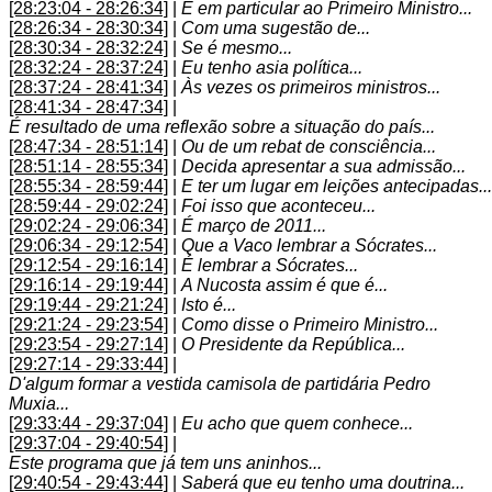
[28:23:04 - 28:26:34]
|
E em particular ao Primeiro Ministro...
[28:26:34 - 28:30:34]
|
Com uma sugestão de...
[28:30:34 - 28:32:24]
|
Se é mesmo...
[28:32:24 - 28:37:24]
|
Eu tenho asia política...
[28:37:24 - 28:41:34]
|
Às vezes os primeiros ministros...
[28:41:34 - 28:47:34]
|
É resultado de uma reflexão sobre a situação do país...
[28:47:34 - 28:51:14]
|
Ou de um rebat de consciência...
[28:51:14 - 28:55:34]
|
Decida apresentar a sua admissão...
[28:55:34 - 28:59:44]
|
E ter um lugar em leições antecipadas...
[28:59:44 - 29:02:24]
|
Foi isso que aconteceu...
[29:02:24 - 29:06:34]
|
É março de 2011...
[29:06:34 - 29:12:54]
|
Que a Vaco lembrar a Sócrates...
[29:12:54 - 29:16:14]
|
É lembrar a Sócrates...
[29:16:14 - 29:19:44]
|
A Nucosta assim é que é...
[29:19:44 - 29:21:24]
|
Isto é...
[29:21:24 - 29:23:54]
|
Como disse o Primeiro Ministro...
[29:23:54 - 29:27:14]
|
O Presidente da República...
[29:27:14 - 29:33:44]
|
D'algum formar a vestida camisola de partidária Pedro
Muxia...
[29:33:44 - 29:37:04]
|
Eu acho que quem conhece...
[29:37:04 - 29:40:54]
|
Este programa que já tem uns aninhos...
[29:40:54 - 29:43:44]
|
Saberá que eu tenho uma doutrina...