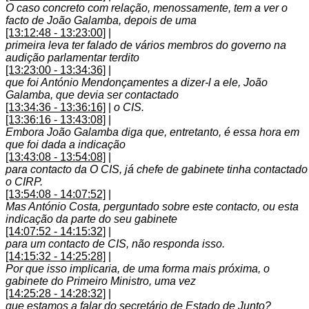
O caso concreto com relação, menossamente, tem a ver o
facto de João Galamba, depois de uma
[13:12:48 - 13:23:00]
|
primeira leva ter falado de vários membros do governo na
audição parlamentar terdito
[13:23:00 - 13:34:36]
|
que foi António Mendonçamentes a dizer-l a ele, João
Galamba, que devia ser contactado
[13:34:36 - 13:36:16]
|
o CIS.
[13:36:16 - 13:43:08]
|
Embora João Galamba diga que, entretanto, é essa hora em
que foi dada a indicação
[13:43:08 - 13:54:08]
|
para contacto da O CIS, já chefe de gabinete tinha contactado
o CIRP.
[13:54:08 - 14:07:52]
|
Mas António Costa, perguntado sobre este contacto, ou esta
indicação da parte do seu gabinete
[14:07:52 - 14:15:32]
|
para um contacto de CIS, não responda isso.
[14:15:32 - 14:25:28]
|
Por que isso implicaria, de uma forma mais próxima, o
gabinete do Primeiro Ministro, uma vez
[14:25:28 - 14:28:32]
|
que estamos a falar do secretário de Estado de Junto?