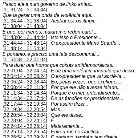
Pasco ele a num governo de linko antes...
[31:31:24 - 31:34:44]
|
Que ia gerar uma onda de violência aqui...
[31:34:44 - 31:38:04]
|
Acabar por os itingir...
[31:38:04 - 31:43:04]
|
E que, por menos, mataram o redon-carol...
[31:43:04 - 31:44:44]
|
Isto isso o Presidente...
[31:44:44 - 31:48:14]
|
O ex-presidente Mario Suarde...
[31:48:14 - 31:54:34]
|
E portanto, é preciso uma lata descomunal...
[31:54:34 - 32:01:04]
|
Para dizer que horror que coisas antidemocráticas...
[32:01:04 - 32:04:14]
|
E de uma violência inaudita que disso...
[32:04:14 - 32:06:24]
|
O ex-presidente que vai acciê-la...
[32:06:24 - 32:08:44]
|
Eu, pelas vezes, que expliquei...
[32:08:44 - 32:11:34]
|
Por que ele não tivesse falado...
[32:11:34 - 32:14:34]
|
Porque é o meu entendimento...
[32:14:34 - 32:17:44]
|
De as funções ex-presidenciais...
[32:17:44 - 32:19:34]
|
Por assim dizer...
[32:19:34 - 32:20:54]
|
Mas...
[32:20:54 - 32:23:04]
|
Que ele disse...
[32:23:04 - 32:24:14]
|
É...
[32:24:14 - 32:25:14]
|
Mataramente...
[32:25:14 - 32:26:54]
|
Entrou-me nos facilitar...
[32:26:54 - 32:29:24]
|
E portanto, também tem direita...