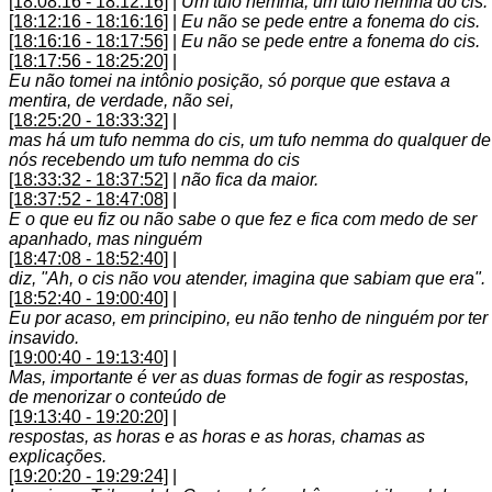
[18:08:16 - 18:12:16]
|
Um tufo nemma, um tufo nemma do cis.
[18:12:16 - 18:16:16]
|
Eu não se pede entre a fonema do cis.
[18:16:16 - 18:17:56]
|
Eu não se pede entre a fonema do cis.
[18:17:56 - 18:25:20]
|
Eu não tomei na intônio posição, só porque que estava a
mentira, de verdade, não sei,
[18:25:20 - 18:33:32]
|
mas há um tufo nemma do cis, um tufo nemma do qualquer de
nós recebendo um tufo nemma do cis
[18:33:32 - 18:37:52]
|
não fica da maior.
[18:37:52 - 18:47:08]
|
E o que eu fiz ou não sabe o que fez e fica com medo de ser
apanhado, mas ninguém
[18:47:08 - 18:52:40]
|
diz, "Ah, o cis não vou atender, imagina que sabiam que era".
[18:52:40 - 19:00:40]
|
Eu por acaso, em principino, eu não tenho de ninguém por ter
insavido.
[19:00:40 - 19:13:40]
|
Mas, importante é ver as duas formas de fogir as respostas,
de menorizar o conteúdo de
[19:13:40 - 19:20:20]
|
respostas, as horas e as horas e as horas, chamas as
explicações.
[19:20:20 - 19:29:24]
|