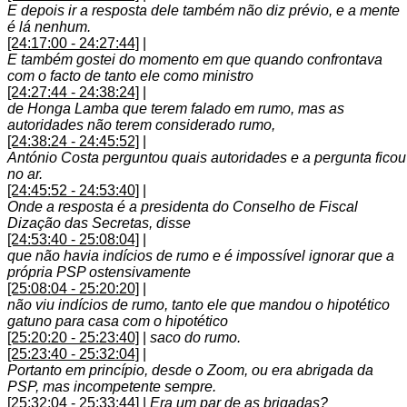
E depois ir a resposta dele também não diz prévio, e a mente
é lá nenhum.
[24:17:00 - 24:27:44]
|
E também gostei do momento em que quando confrontava
com o facto de tanto ele como ministro
[24:27:44 - 24:38:24]
|
de Honga Lamba que terem falado em rumo, mas as
autoridades não terem considerado rumo,
[24:38:24 - 24:45:52]
|
António Costa perguntou quais autoridades e a pergunta ficou
no ar.
[24:45:52 - 24:53:40]
|
Onde a resposta é a presidenta do Conselho de Fiscal
Dização das Secretas, disse
[24:53:40 - 25:08:04]
|
que não havia indícios de rumo e é impossível ignorar que a
própria PSP ostensivamente
[25:08:04 - 25:20:20]
|
não viu indícios de rumo, tanto ele que mandou o hipotético
gatuno para casa com o hipotético
[25:20:20 - 25:23:40]
|
saco do rumo.
[25:23:40 - 25:32:04]
|
Portanto em princípio, desde o Zoom, ou era abrigada da
PSP, mas incompetente sempre.
[25:32:04 - 25:33:44]
|
Era um par de as brigadas?