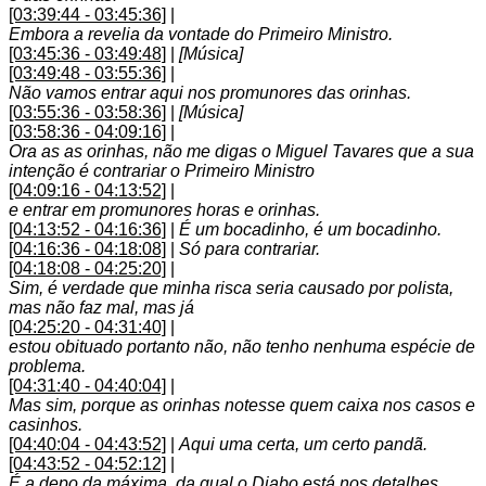
[03:39:44 - 03:45:36]
|
Embora a revelia da vontade do Primeiro Ministro.
[03:45:36 - 03:49:48]
|
[Música]
[03:49:48 - 03:55:36]
|
Não vamos entrar aqui nos promunores das orinhas.
[03:55:36 - 03:58:36]
|
[Música]
[03:58:36 - 04:09:16]
|
Ora as as orinhas, não me digas o Miguel Tavares que a sua
intenção é contrariar o Primeiro Ministro
[04:09:16 - 04:13:52]
|
e entrar em promunores horas e orinhas.
[04:13:52 - 04:16:36]
|
É um bocadinho, é um bocadinho.
[04:16:36 - 04:18:08]
|
Só para contrariar.
[04:18:08 - 04:25:20]
|
Sim, é verdade que minha risca seria causado por polista,
mas não faz mal, mas já
[04:25:20 - 04:31:40]
|
estou obituado portanto não, não tenho nenhuma espécie de
problema.
[04:31:40 - 04:40:04]
|
Mas sim, porque as orinhas notesse quem caixa nos casos e
casinhos.
[04:40:04 - 04:43:52]
|
Aqui uma certa, um certo pandã.
[04:43:52 - 04:52:12]
|
É a depo da máxima, da qual o Diabo está nos detalhes.