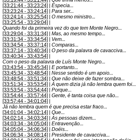
[33:21:44 - 33:23:24]
|
Especia...
[33:23:24 - 33:24:14]
|
Para ser...
[33:24:14 - 33:25:54]
|
O mesmo ministro...
[33:25:54 - 33:29:04]
|
Quando foi da primeira vez do que tem Monte Negro...
[33:29:04 - 33:31:34]
|
Mas, ao mesmo tempo...
[33:31:34 - 33:34:54]
|
Vem...
[33:34:54 - 33:37:14]
|
Comparas...
[33:37:14 - 33:40:34]
|
O peso da palavra de cavacciva...
[33:40:34 - 33:43:54]
|
Com o peso da palavra de Luís Monte Negro...
[33:43:54 - 33:45:34]
|
E portanto...
[33:45:34 - 33:48:54]
|
Nesse sentido é um apoio...
[33:48:54 - 33:51:34]
|
Que não deixe de fazer sombra...
[33:51:34 - 33:53:54]
|
A quem dizia já não lembra quem foi...
[33:53:54 - 33:54:44]
|
Porque...
[33:54:44 - 33:57:44]
|
Gente, é tanta coisa que não...
[33:57:44 - 34:01:04]
|
Já não lembra quem é que precisa estar fraco...
[34:01:04 - 34:02:14]
|
Que...
[34:02:14 - 34:03:34]
|
As pessoas dizem...
[34:03:34 - 34:05:04]
|
Entravenção...
[34:05:04 - 34:06:34]
|
Doéis...
[34:06:34 - 34:08:14]
|
Presidente de cavacciva...