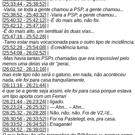
[25:33:44 - 25:38:52]
|
-Varia, se toda a gente chamou a PSP, a gente chamou...
[25:38:52 - 25:40:32]
|
-Varia a PSP, a gente chamou...
[25:40:32 - 25:42:12]
|
-É do mais alto, não foi.
[25:42:12 - 25:47:16]
|
-É do mais alto, um sentitual às duas vias...
[25:47:16 - 25:52:28]
|
-Tamo estar mais vocacionada para o outro tipo de incidência.
[25:52:28 - 25:54:08]
|
-Ecredência turna.
[25:54:08 - 26:02:52]
|
-Mas havia tantas PSPs chamadas que era impossível pelo
menos uma delas via dir "perai,
[26:02:52 - 26:11:16]
|
mas este tipo não será o gatuno, em nada, não aconteceu
nada, ele foi para casa tranquilamente,
[26:11:16 - 26:21:44]
|
é que se a gente seja assim, ele foi para casa porque estava
um tipo aporta com um Ferrari
[26:21:44 - 26:23:24]
|
ligado.
[26:23:24 - 26:25:32]
|
— Ahn... – Ahn...
[26:25:32 - 26:28:28]
|
Não, não, não. Foi de V2,데...
[26:30:56 - 26:33:52]
|
Foi na Pastelegt, era, pra casa.
[26:33:52 - 26:34:52]
|
Enagante!
[26:34:52 - 26:39:02]
|