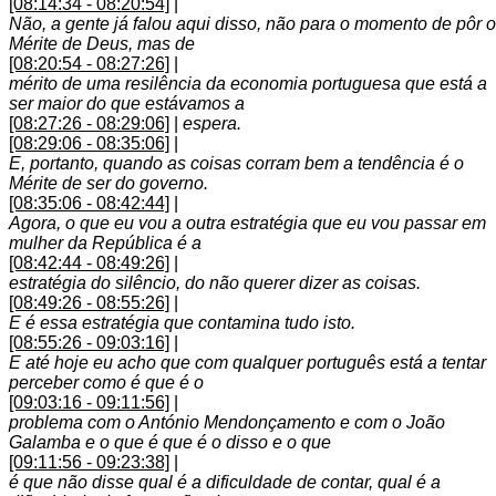
[08:14:34 - 08:20:54]
|
Não, a gente já falou aqui disso, não para o momento de pôr o
Mérite de Deus, mas de
[08:20:54 - 08:27:26]
|
mérito de uma resilência da economia portuguesa que está a
ser maior do que estávamos a
[08:27:26 - 08:29:06]
|
espera.
[08:29:06 - 08:35:06]
|
E, portanto, quando as coisas corram bem a tendência é o
Mérite de ser do governo.
[08:35:06 - 08:42:44]
|
Agora, o que eu vou a outra estratégia que eu vou passar em
mulher da República é a
[08:42:44 - 08:49:26]
|
estratégia do silêncio, do não querer dizer as coisas.
[08:49:26 - 08:55:26]
|
E é essa estratégia que contamina tudo isto.
[08:55:26 - 09:03:16]
|
E até hoje eu acho que com qualquer português está a tentar
perceber como é que é o
[09:03:16 - 09:11:56]
|
problema com o António Mendonçamento e com o João
Galamba e o que é que é o disso e o que
[09:11:56 - 09:23:38]
|
é que não disse qual é a dificuldade de contar, qual é a