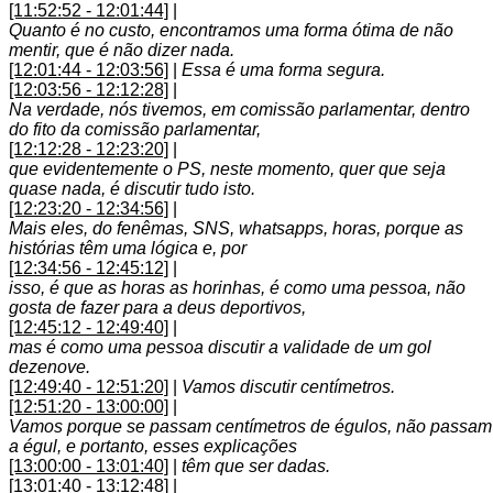
[11:52:52 - 12:01:44]
|
Quanto é no custo, encontramos uma forma ótima de não
mentir, que é não dizer nada.
[12:01:44 - 12:03:56]
|
Essa é uma forma segura.
[12:03:56 - 12:12:28]
|
Na verdade, nós tivemos, em comissão parlamentar, dentro
do fito da comissão parlamentar,
[12:12:28 - 12:23:20]
|
que evidentemente o PS, neste momento, quer que seja
quase nada, é discutir tudo isto.
[12:23:20 - 12:34:56]
|
Mais eles, do fenêmas, SNS, whatsapps, horas, porque as
histórias têm uma lógica e, por
[12:34:56 - 12:45:12]
|
isso, é que as horas as horinhas, é como uma pessoa, não
gosta de fazer para a deus deportivos,
[12:45:12 - 12:49:40]
|
mas é como uma pessoa discutir a validade de um gol
dezenove.
[12:49:40 - 12:51:20]
|
Vamos discutir centímetros.
[12:51:20 - 13:00:00]
|
Vamos porque se passam centímetros de égulos, não passam
a égul, e portanto, esses explicações
[13:00:00 - 13:01:40]
|
têm que ser dadas.
[13:01:40 - 13:12:48]
|