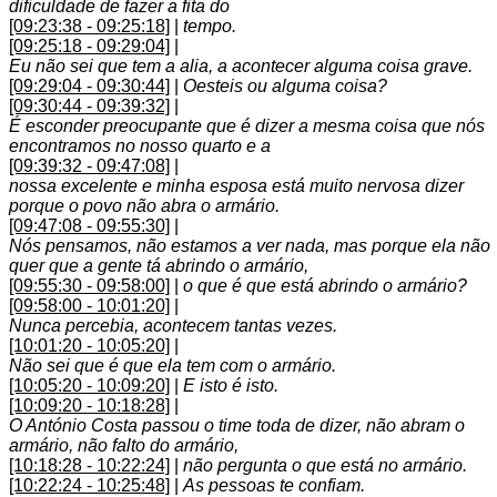
dificuldade de fazer a fita do
[09:23:38 - 09:25:18]
|
tempo.
[09:25:18 - 09:29:04]
|
Eu não sei que tem a alia, a acontecer alguma coisa grave.
[09:29:04 - 09:30:44]
|
Oesteis ou alguma coisa?
[09:30:44 - 09:39:32]
|
É esconder preocupante que é dizer a mesma coisa que nós
encontramos no nosso quarto e a
[09:39:32 - 09:47:08]
|
nossa excelente e minha esposa está muito nervosa dizer
porque o povo não abra o armário.
[09:47:08 - 09:55:30]
|
Nós pensamos, não estamos a ver nada, mas porque ela não
quer que a gente tá abrindo o armário,
[09:55:30 - 09:58:00]
|
o que é que está abrindo o armário?
[09:58:00 - 10:01:20]
|
Nunca percebia, acontecem tantas vezes.
[10:01:20 - 10:05:20]
|
Não sei que é que ela tem com o armário.
[10:05:20 - 10:09:20]
|
E isto é isto.
[10:09:20 - 10:18:28]
|
O António Costa passou o time toda de dizer, não abram o
armário, não falto do armário,
[10:18:28 - 10:22:24]
|
não pergunta o que está no armário.
[10:22:24 - 10:25:48]
|
As pessoas te confiam.