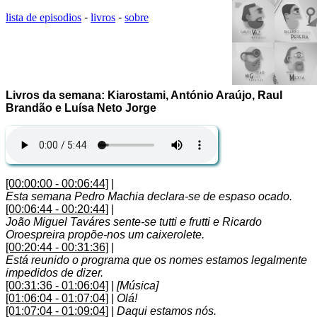
lista de episodios
-
livros
-
sobre
Livros da semana: Kiarostami, António Araújo, Raul
Brandão e Luísa Neto Jorge
[00:00:00 - 00:06:44]
|
Esta semana Pedro Machia declara-se de espaso ocado.
[00:06:44 - 00:20:44]
|
João Miguel Taváres sente-se tutti e frutti e Ricardo
Oroespreira propõe-nos um caixerolete.
[00:20:44 - 00:31:36]
|
Está reunido o programa que os nomes estamos legalmente
impedidos de dizer.
[00:31:36 - 01:06:04]
|
[Música]
[01:06:04 - 01:07:04]
|
Olá!
[01:07:04 - 01:09:04]
|
Daqui estamos nós.