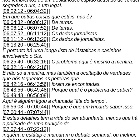
segredes a um, a um legal.
[06:02:12 - 06:04:32]
|
Em que outras coisas que estáis, não é?
[06:04:32 - 06:06:12]
|
De terras.
[06:06:12 - 06:07:52]
|
De terras.
[06:07:52 - 06:11:12]
|
Os dados jornalistas.
[06:11:12 - 06:13:20]
|
Os dados de jornalistas.
[06:13:20 - 06:25:40]
|
E portanto há uma longa lista de lástaticas e casinhos
envolvendo o Sís.
[06:25:40 - 06:32:16]
|
O problema aqui é mesmo a mentira.
[06:32:16 - 06:42:16]
|
E não só a mentira, mas também a ocultação de verdades
que nós taguemos as pereiras que
[06:42:16 - 06:43:56]
|
foram se encontradas.
[06:43:56 - 06:49:48]
|
Porque qual é o problema de saber?
[06:49:48 - 06:56:08]
|
Aqui é alguém ligou a chamada "fita do tempo".
[06:56:08 - 07:00:44]
|
Porque é que um Ricardo saber isso.
[07:00:44 - 07:07:44]
|
E estes detalhes têm a vida do ser abundante, menos que há
o polisado de uma punição de
[07:07:44 - 07:22:12]
|
inquéria e estátap e marcaram o debate semanal, ou melhor,