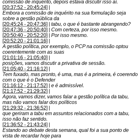
comissão de inquérito, depois estava discutir isso aí.
[20:37:52 - 20:45:24]
|
Embora a comissão de inquérito na sua formulação seja
sobre a gestão pública da
[20:45:24 - 20:47:36]
|
tabu, o que é bastante abrangendo?
[20:47:36 - 20:50:40]
|
Com certeza, por isso mesmo.
[20:50:40 - 20:52:20]
|
Por isso mesmo.
[20:52:20 - 21:01:16]
|
A gestão política, por exemplo, o PCP na comissão optou
coerentemente com as suas
[21:01:16 - 21:05:40]
|
posições, vamos discutir a privativa de sessão.
[21:05:40 - 21:16:12]
|
Tem fuxado, mas pronto, é uma, mas é a primeira, é coerendo
com o que é o Defender
[21:16:12 - 21:17:52]
|
e é admissível.
[21:17:52 - 21:29:32]
|
Agora, vamos dizer, vamos falar a gestão política da tabu,
mas não vamos falar dos políticos
[21:29:32 - 21:36:52]
|
que geriram a tabu em assuntos relacionados com a tabu,
isso não faz sentido.
[21:36:52 - 21:43:24]
|
Estando ao debate desta semana, qual foi a sua ponto de
vista de recardar hoje para