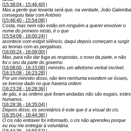
[15:38:04 - 15:46:40]
|
Mas a gente que levanta será que, na verdade, João Galemba
conseguiu falar com António
[15:46:40 - 15:54:08]
|
Costa, mas nem não estão em ninguém a querer envolver o
nome do primeiro misto, é o que
[15:54:08 - 16:00:24]
|
acontece com estipit silêncio, daqui depois começam a surgir
as teorias com as pergativas.
[16:00:24 - 16:08:00]
|
Mas, para não dar fuga as respostas, o novo da parte, e não
foi o seu da parte do governo
[16:08:00 - 16:15:08]
|
ministro, um atletismo verbal incrível.
[16:15:08 - 16:23:28]
|
Por um ministro disso, não tem nenhuma exordem-se ósseis,
se tivesse dado no que haveria ordem
[16:23:28 - 16:28:36]
|
de gás, e as ordens que foram andadas não são eugais, estes
humanos.
[16:28:36 - 16:35:04]
|
Depois disso, os secretários é este que é a visual do cis.
[16:35:04 - 16:44:36]
|
O cis não entravei foi informado, o cis não aprendeu porque
eu vou me entregar à voluntária.
[16:44:36 - 16:55:52]
|