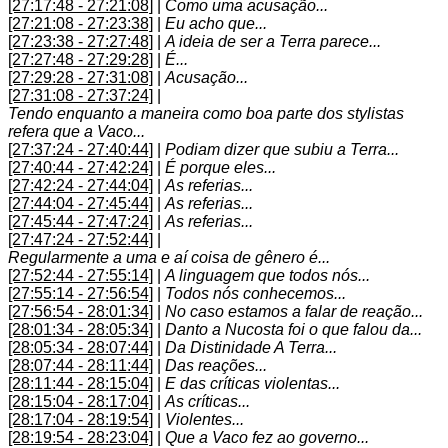
[27:17:48 - 27:21:08]
|
Como uma acusação...
[27:21:08 - 27:23:38]
|
Eu acho que...
[27:23:38 - 27:27:48]
|
A ideia de ser a Terra parece...
[27:27:48 - 27:29:28]
|
É...
[27:29:28 - 27:31:08]
|
Acusação...
[27:31:08 - 27:37:24]
|
Tendo enquanto a maneira como boa parte dos stylistas
refera que a Vaco...
[27:37:24 - 27:40:44]
|
Podiam dizer que subiu a Terra...
[27:40:44 - 27:42:24]
|
É porque eles...
[27:42:24 - 27:44:04]
|
As referias...
[27:44:04 - 27:45:44]
|
As referias...
[27:45:44 - 27:47:24]
|
As referias...
[27:47:24 - 27:52:44]
|
Regularmente a uma e aí coisa de gênero é...
[27:52:44 - 27:55:14]
|
A linguagem que todos nós...
[27:55:14 - 27:56:54]
|
Todos nós conhecemos...
[27:56:54 - 28:01:34]
|
No caso estamos a falar de reação...
[28:01:34 - 28:05:34]
|
Danto a Nucosta foi o que falou da...
[28:05:34 - 28:07:44]
|
Da Distinidade A Terra...
[28:07:44 - 28:11:44]
|
Das reações...
[28:11:44 - 28:15:04]
|
E das críticas violentas...
[28:15:04 - 28:17:04]
|
As críticas...
[28:17:04 - 28:19:54]
|
Violentes...
[28:19:54 - 28:23:04]
|
Que a Vaco fez ao governo...