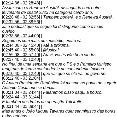
[02:14:36 - 02:28:48]
|
Assim como o Renewa Austrál, distinguido com outro
félvolante de cristal 2323 na categoria cardo ano.
[02:28:48 - 02:32:56]
|
Também poderá, é o Renewa Austrál.
[02:32:56 - 02:38:56]
|
Já o podcast que se segue foi distinguido como o mais
ouvido.
[02:38:56 - 02:44:00]
|
Seguimos com mais um episódio, então vá.
[02:44:00 - 02:45:40]
|
Até a próxima.
[02:45:40 - 02:55:08]
|
[Música]
[02:55:08 - 02:57:40]
|
Aravi, vocês vão bem-vindos.
[02:57:40 - 03:10:40]
|
No final de uma semana em que o PS e o Primeiro Ministro
reagiram de forma contundente ao contundente táctrica
[03:10:40 - 03:12:40]
|
que vai que se ele vai ao governo.
[03:12:40 - 03:21:04]
|
O Antigo Presidente República foi mesmo ao ponto de sugerir
António Costa que se demita.
[03:21:04 - 03:24:44]
|
Falaremos disso daqui a pouco.
[03:24:44 - 03:31:44]
|
E também dos frutos da operação Tuti frutti.
[03:31:44 - 03:39:44]
|
Mas antes o João Miguel Tavares quer ser ministro das horas
e das orinhas.