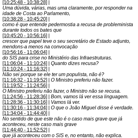
[10:25:48 - 10:38:28]
|
Uma dúvida, várias, mas uma claramente, por responder na
idade de Costa ao Parlamento,
[10:38:28 - 10:45:20]
|
como é que entende pedermostia a recusa de probleminista
durante todos os bates que
[10:45:20 - 10:56:16]
|
crescer que papel teve o seu secretário de Estado adjunto,
mendons-a menos na convocação
[10:56:16 - 11:06:04]
|
do SIS para crise no Ministério das Infraestruturas.
[11:06:04 - 11:10:24]
|
Quanto dizes recusa?
[11:10:24 - 11:16:32]
|
Não sei porque se ele ter um populista, não é?
[11:16:32 - 11:19:52]
|
O Ministro preferiu não fazer.
[11:19:52 - 11:24:56]
|
O Ministro preferiu não fazer, o Ministro não se recusa.
[11:24:56 - 11:28:36]
|
Bom, vamos lá ver essa linguagem.
[11:28:36 - 11:30:16]
|
Vamos lá ver.
[11:30:16 - 11:34:04]
|
O que o João Miguel disse é verdade.
[11:34:04 - 11:44:40]
|
No sentido de que este não é o caso mais grave que já
aconteceu, neste caso mais grave
[11:44:40 - 11:52:52]
|
que já aconteceu com o SIS e, no entanto, não explica.