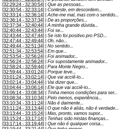
[32:29:24 - 32:30:54]
|
Que as pessoas...
[32:30:54 - 32:33:14]
|
Conteste, em descordem...
[32:33:14 - 32:36:14]
|
Ache-me mal, mas com o sentido...
[32:36:14 - 32:37:34]
|
De as proporções...
[32:37:34 - 32:40:44]
|
A minha grande dúvida...
[32:40:44 - 32:43:44]
|
Foi se...
[32:43:44 - 32:47:44]
|
Se isto foi positivo pro PSD...
[32:47:44 - 32:49:44]
|
Oh, não...
[32:49:44 - 32:51:34]
|
No sentido...
[32:51:34 - 32:53:54]
|
Em que...
[32:53:54 - 32:56:24]
|
Foi animador...
[32:56:24 - 32:58:24]
|
Foi supostamente animador...
[32:58:24 - 32:59:44]
|
Para Monte Negro...
[32:59:44 - 33:01:24]
|
Porque teve...
[33:01:24 - 33:02:14]
|
Que vai acciê-lo...
[33:02:14 - 33:04:44]
|
Vai dizer que...
[33:04:44 - 33:06:14]
|
Ele que vai acciê-lo...
[33:06:14 - 33:08:34]
|
Tinha menos condições para ser...
[33:08:34 - 33:10:34]
|
Pelo menos, experiência...
[33:10:34 - 33:11:24]
|
Não é daimente...
[33:11:24 - 33:13:44]
|
O que não é aliás, não é verdade...
[33:13:44 - 33:15:24]
|
Mas, pronto, vamos supor...
[33:15:24 - 33:17:14]
|
Tenhas sido mistas finanças...
[33:17:14 - 33:19:44]
|
Que não é qualquer coisa...
[33:19:44 - 33:21:44]
|
Que tinha menos...