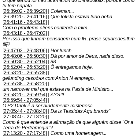
O que falhou foi não teramation do Bilhãoовых, porque como
tu tem napata
[26:39:02 - 26:39:20]
|
Coleman...
[26:39:20 - 26:41:16]
|
Que lofista estava tudo beba...
[26:41:16 - 26:43:18]
|
Com o problema aliens contendi a mim...
[26:43:18 - 26:47:02]
|
Por isso que tinham pensagem num IR, prase squaredesithm
吗?
[26:47:02 - 26:48:06]
|
Hor lunch...
[26:48:06 - 26:50:30]
|
Dá por amor de Deus, nada disso.
[26:50:30 - 26:52:04]
|
88
[26:52:04 - 26:53:20]
|
Ô entregamos hoje.
[26:53:20 - 26:55:38]
|
gefunding сегодня com Anton N emprego,
[26:55:38 - 26:58:20]
|
um narrower mal que estava na Pasta de Ministro...
[26:58:20 - 26:59:54]
|
AYS!!!
[26:59:54 - 27:05:44]
|
O P2 Drink é a ser aindamente misteriosa...
[27:05:44 - 27:08:40]
|
Da ìs Tessidas Aqu brands"
[27:08:40 - 27:13:20]
|
Como é que entende a afirmação de que alguém disse "Or a
Terra de Pedramogia"?
[27:13:20 - 27:17:48]
|
Como uma homenagem...