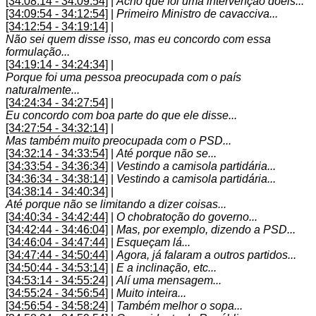
[34:08:14 - 34:09:54]
|
Acho que foi uma intervenção doéis...
[34:09:54 - 34:12:54]
|
Primeiro Ministro de cavacciva...
[34:12:54 - 34:19:14]
|
Não sei quem disse isso, mas eu concordo com essa
formulação...
[34:19:14 - 34:24:34]
|
Porque foi uma pessoa preocupada com o país
naturalmente...
[34:24:34 - 34:27:54]
|
Eu concordo com boa parte do que ele disse...
[34:27:54 - 34:32:14]
|
Mas também muito preocupada com o PSD...
[34:32:14 - 34:33:54]
|
Até porque não se...
[34:33:54 - 34:36:34]
|
Vestindo a camisola partidária...
[34:36:34 - 34:38:14]
|
Vestindo a camisola partidária...
[34:38:14 - 34:40:34]
|
Até porque não se limitando a dizer coisas...
[34:40:34 - 34:42:44]
|
O chobratoção do governo...
[34:42:44 - 34:46:04]
|
Mas, por exemplo, dizendo a PSD...
[34:46:04 - 34:47:44]
|
Esqueçam lá...
[34:47:44 - 34:50:44]
|
Agora, já falaram a outros partidos...
[34:50:44 - 34:53:14]
|
E a inclinação, etc...
[34:53:14 - 34:55:24]
|
Alí uma mensagem...
[34:55:24 - 34:56:54]
|
Muito inteira...
[34:56:54 - 34:58:24]
|
Também melhor o sopa...