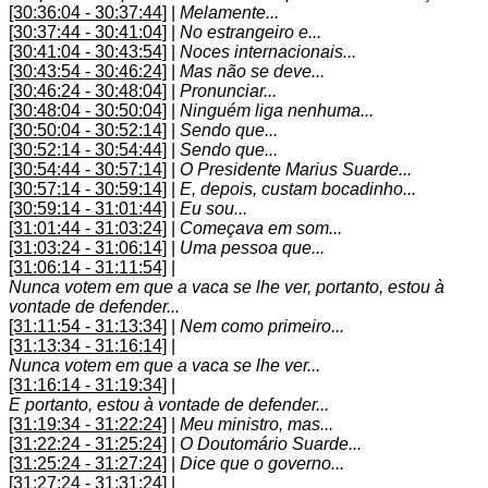
[30:36:04 - 30:37:44]
|
Melamente...
[30:37:44 - 30:41:04]
|
No estrangeiro e...
[30:41:04 - 30:43:54]
|
Noces internacionais...
[30:43:54 - 30:46:24]
|
Mas não se deve...
[30:46:24 - 30:48:04]
|
Pronunciar...
[30:48:04 - 30:50:04]
|
Ninguém liga nenhuma...
[30:50:04 - 30:52:14]
|
Sendo que...
[30:52:14 - 30:54:44]
|
Sendo que...
[30:54:44 - 30:57:14]
|
O Presidente Marius Suarde...
[30:57:14 - 30:59:14]
|
E, depois, custam bocadinho...
[30:59:14 - 31:01:44]
|
Eu sou...
[31:01:44 - 31:03:24]
|
Começava em som...
[31:03:24 - 31:06:14]
|
Uma pessoa que...
[31:06:14 - 31:11:54]
|
Nunca votem em que a vaca se lhe ver, portanto, estou à
vontade de defender...
[31:11:54 - 31:13:34]
|
Nem como primeiro...
[31:13:34 - 31:16:14]
|
Nunca votem em que a vaca se lhe ver...
[31:16:14 - 31:19:34]
|
E portanto, estou à vontade de defender...
[31:19:34 - 31:22:24]
|
Meu ministro, mas...
[31:22:24 - 31:25:24]
|
O Doutomário Suarde...
[31:25:24 - 31:27:24]
|
Dice que o governo...
[31:27:24 - 31:31:24]
|