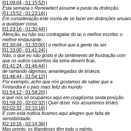
[01:09:04 - 01:15:52]
|
Esta semana o Renewitect assume a pasta da distinção.
[01:15:52 - 01:23:16]
|
Em consideração este sisma de se fazer em distinções anuais
a qualquer coisa.
[01:23:16 - 01:30:44]
|
Atenção, eu não sou contragalar do ar, o melhor escritor, o
melhor restaurante,
[01:30:44 - 01:33:00]
|
o melhor que a gente da ser.
[01:33:00 - 01:41:24]
|
Não, o que eu não gosto é do sentimento de frustração com
que os outros caixinhos da serra devem ficar,
[01:41:24 - 01:46:44]
|
de ramando lágrimas, amantegadas de tristeza.
[01:46:44 - 01:54:12]
|
Por exemplo, acho que nós gostamos de saber que a
Finlandia é o país mais feliz do mundo
[01:54:12 - 01:59:20]
|
e que nós só ocupamos aqui em coagésima sexta posição.
[01:59:20 - 02:02:32]
|
Quer dizer, nós assumimos tristes.
[02:02:32 - 02:10:16]
|
E com esta notícia ficamos aqui alegres que falta de
sensibilidade.
[02:10:16 - 02:14:36]
|
Mas pronto, os filandeses têm todo o mérito.