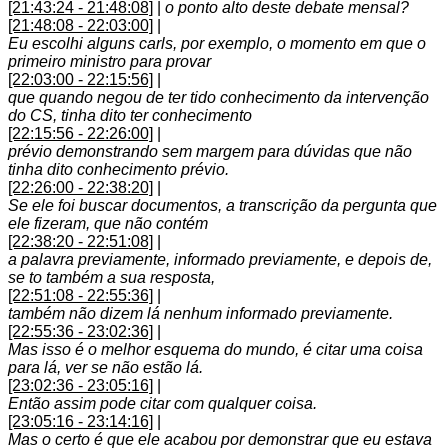
[21:43:24 - 21:48:08]
|
o ponto alto deste debate mensal?
[21:48:08 - 22:03:00]
|
Eu escolhi alguns carls, por exemplo, o momento em que o
primeiro ministro para provar
[22:03:00 - 22:15:56]
|
que quando negou de ter tido conhecimento da intervenção
do CS, tinha dito ter conhecimento
[22:15:56 - 22:26:00]
|
prévio demonstrando sem margem para dúvidas que não
tinha dito conhecimento prévio.
[22:26:00 - 22:38:20]
|
Se ele foi buscar documentos, a transcrição da pergunta que
ele fizeram, que não contém
[22:38:20 - 22:51:08]
|
a palavra previamente, informado previamente, e depois de,
se to também a sua resposta,
[22:51:08 - 22:55:36]
|
também não dizem lá nenhum informado previamente.
[22:55:36 - 23:02:36]
|
Mas isso é o melhor esquema do mundo, é citar uma coisa
para lá, ver se não estão lá.
[23:02:36 - 23:05:16]
|
Então assim pode citar com qualquer coisa.
[23:05:16 - 23:14:16]
|
Mas o certo é que ele acabou por demonstrar que eu estava