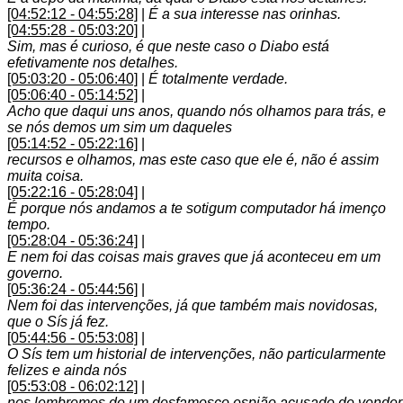
[04:52:12 - 04:55:28]
|
É a sua interesse nas orinhas.
[04:55:28 - 05:03:20]
|
Sim, mas é curioso, é que neste caso o Diabo está
efetivamente nos detalhes.
[05:03:20 - 05:06:40]
|
É totalmente verdade.
[05:06:40 - 05:14:52]
|
Acho que daqui uns anos, quando nós olhamos para trás, e
se nós demos um sim um daqueles
[05:14:52 - 05:22:16]
|
recursos e olhamos, mas este caso que ele é, não é assim
muita coisa.
[05:22:16 - 05:28:04]
|
É porque nós andamos a te sotigum computador há imenço
tempo.
[05:28:04 - 05:36:24]
|
E nem foi das coisas mais graves que já aconteceu em um
governo.
[05:36:24 - 05:44:56]
|
Nem foi das intervenções, já que também mais novidosas,
que o Sís já fez.
[05:44:56 - 05:53:08]
|
O Sís tem um historial de intervenções, não particularmente
felizes e ainda nós
[05:53:08 - 06:02:12]
|
nos lembremos de um desfamosco espião acusado de vender