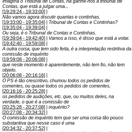
Imagina o Tribunal de Contas, há ganhê-nos a tribunal de
Contas, que está a julgar uma...
[19:29:24 - 19:33:00]
|
Não vamos agora discutir quantas e continhas.
[19:33:00 - 19:35:04]
|
Tribunal de Contas e Continhas?
[19:35:04 - 19:39:04]
|
Ou seja, é o Tribunal de Contas e Continhas.
[19:39:04 - 19:42:40]
|
Vamos a isso, é disso que está a votar.
[19:42:40 - 19:59:08]
|
A outra coisa, que tem sido feita, é a interpretação restritiva da
comissão de inquérito
[19:59:08 - 20:06:08]
|
que neste momento é aparentemente, não tem fio, não tem
objeto.
[20:06:08 - 20:16:16]
|
O PS é tão crescritivo, chumou todos os pedidos de
comentes, ou quase todos os pedidos de comentes,
[20:16:16 - 20:25:28]
|
os pedidos de audições, etc. que, ou muitos deles, na
verdade, o que é a comissão de
[20:25:28 - 20:27:08]
|
inquérito?
[20:27:08 - 20:34:32]
|
O comissão de inquérito tem que ser uma coisa tão pouco
substantiva que nesse caso é uma
[20:34:32 - 20:37:52]
|