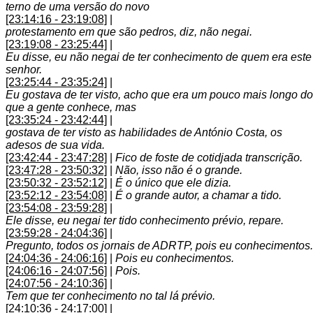
terno de uma versão do novo
[23:14:16 - 23:19:08]
|
protestamento em que são pedros, diz, não negai.
[23:19:08 - 23:25:44]
|
Eu disse, eu não negai de ter conhecimento de quem era este
senhor.
[23:25:44 - 23:35:24]
|
Eu gostava de ter visto, acho que era um pouco mais longo do
que a gente conhece, mas
[23:35:24 - 23:42:44]
|
gostava de ter visto as habilidades de António Costa, os
adesos de sua vida.
[23:42:44 - 23:47:28]
|
Fico de foste de cotidjada transcrição.
[23:47:28 - 23:50:32]
|
Não, isso não é o grande.
[23:50:32 - 23:52:12]
|
É o único que ele dizia.
[23:52:12 - 23:54:08]
|
É o grande autor, a chamar a tido.
[23:54:08 - 23:59:28]
|
Ele disse, eu negai ter tido conhecimento prévio, repare.
[23:59:28 - 24:04:36]
|
Pregunto, todos os jornais de ADRTP, pois eu conhecimentos.
[24:04:36 - 24:06:16]
|
Pois eu conhecimentos.
[24:06:16 - 24:07:56]
|
Pois.
[24:07:56 - 24:10:36]
|
Tem que ter conhecimento no tal lá prévio.
[24:10:36 - 24:17:00]
|