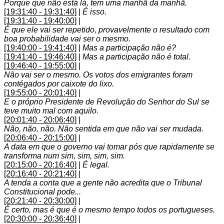
Porque que não está lá, tem uma manhã da manhã.
[19:31:40 - 19:31:40]
|
É isso.
[19:31:40 - 19:40:00]
|
É que ele vai ser repetido, provavelmente o resultado com
boa probabilidade vai ser o mesmo.
[19:40:00 - 19:41:40]
|
Mas a participação não é?
[19:41:40 - 19:46:40]
|
Mas a participação não é total.
[19:46:40 - 19:55:00]
|
Não vai ser o mesmo. Os votos dos emigrantes foram
contégados por caixote do lixo.
[19:55:00 - 20:01:40]
|
E o próprio Presidente de Revolução do Senhor do Sul se
teve muito mal com aquilo.
[20:01:40 - 20:06:40]
|
Não, não, não. Não sentida em que não vai ser mudada.
[20:06:40 - 20:15:00]
|
A data em que o governo vai tomar pós que rapidamente se
transforma num sim, sim, sim, sim.
[20:15:00 - 20:16:40]
|
É legal.
[20:16:40 - 20:21:40]
|
A tenda a conta que a gente não acredita que o Tribunal
Constitucional pode...
[20:21:40 - 20:30:00]
|
É certo, mas é que é o mesmo tempo todos os portugueses.
[20:30:00 - 20:36:40]
|