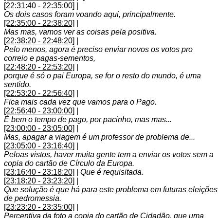
[22:31:40 - 22:35:00]
|
Os dois casos foram voando aqui, principalmente.
[22:35:00 - 22:38:20]
|
Mas mas, vamos ver as coisas pela positiva.
[22:38:20 - 22:48:20]
|
Pelo menos, agora é preciso enviar novos os votos pro
correio e pagas-sementos,
[22:48:20 - 22:53:20]
|
porque é só o pai Europa, se for o resto do mundo, é uma
sentido.
[22:53:20 - 22:56:40]
|
Fica mais cada vez que vamos para o Pago.
[22:56:40 - 23:00:00]
|
É bem o tempo de pago, por pacinho, mas mas...
[23:00:00 - 23:05:00]
|
Mas, apagar a viagem é um professor de problema de...
[23:05:00 - 23:16:40]
|
Peloas vistos, haver muita gente tem a enviar os votos sem a
copia do cartão de Círculo da Europa.
[23:16:40 - 23:18:20]
|
Que é requisitada.
[23:18:20 - 23:23:20]
|
Que solução é que há para este problema em futuras eleições
de pedromessia.
[23:23:20 - 23:35:00]
|
Percentiva da foto a copia do cartão de Cidadão, que uma