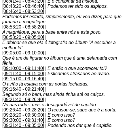
[08:41:40 - 08:43:20]
|
E o combinar da história.
[08:43:20 - 08:46:40]
|
Podemos ter sido os aspipos.
[08:46:40 - 08:53:20]
|
Podemos ter estado, simplesmente, eu vou dizer, para que
jornada a magnifique.
[08:53:20 - 08:58:20]
|
A magnifique, para a base entre nós e este povo.
[08:58:20 - 09:05:00]
|
E afolhar-se que ela é fotografia do álbum "A escolher a
melhor fã"
[09:05:00 - 09:10:00]
|
Que é um de figurar no álbum que é uma delamada com
fênia.
[09:10:00 - 09:11:40]
|
E então o que aconteceu foi?
[09:11:40 - 09:15:00]
|
Esticamos atrasados ao avião.
[09:15:00 - 09:16:40]
|
O avião já estava com as portas fechadas.
[09:16:40 - 09:21:40]
|
Segundo só o bem, mas ainda tinha até os calços.
[09:21:40 - 09:26:40]
|
Na nas rodas, mas o desagradável de capitão.
[09:26:40 - 09:28:20]
|
O recusou-se, sabe que é a porta.
[09:28:20 - 09:30:00]
|
E como isso?
[09:30:00 - 09:31:40]
|
É como isso?
[09:31:40 - 09:35:00]
|
Podendo nos dar que é capitão.