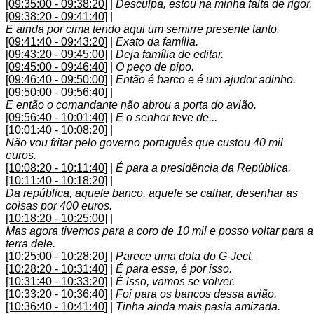
[09:35:00 - 09:38:20]
|
Desculpa, estou na minha falta de rigor.
[09:38:20 - 09:41:40]
|
E ainda por cima tendo aqui um semirre presente tanto.
[09:41:40 - 09:43:20]
|
Exato da família.
[09:43:20 - 09:45:00]
|
Deja família de editar.
[09:45:00 - 09:46:40]
|
O peço de pipo.
[09:46:40 - 09:50:00]
|
Então é barco e é um ajudor adinho.
[09:50:00 - 09:56:40]
|
E então o comandante não abrou a porta do avião.
[09:56:40 - 10:01:40]
|
E o senhor teve de...
[10:01:40 - 10:08:20]
|
Não vou fritar pelo governo português que custou 40 mil
euros.
[10:08:20 - 10:11:40]
|
É para a presidência da República.
[10:11:40 - 10:18:20]
|
Da república, aquele banco, aquele se calhar, desenhar as
coisas por 400 euros.
[10:18:20 - 10:25:00]
|
Mas agora tivemos para a coro de 10 mil e posso voltar para a
terra dele.
[10:25:00 - 10:28:20]
|
Parece uma dota do G-Ject.
[10:28:20 - 10:31:40]
|
É para esse, é por isso.
[10:31:40 - 10:33:20]
|
É isso, vamos se volver.
[10:33:20 - 10:36:40]
|
Foi para os bancos dessa avião.
[10:36:40 - 10:41:40]
|
Tinha ainda mais pasia amizada.