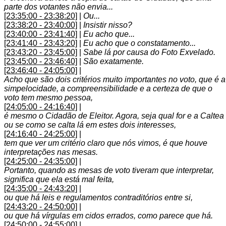
parte dos votantes não envia...
[23:35:00 - 23:38:20]
|
Ou...
[23:38:20 - 23:40:00]
|
Insistir nisso?
[23:40:00 - 23:41:40]
|
Eu acho que...
[23:41:40 - 23:43:20]
|
Eu acho que o constatamento...
[23:43:20 - 23:45:00]
|
Sabe lá por causa do Foto Exvelado.
[23:45:00 - 23:46:40]
|
São exatamente.
[23:46:40 - 24:05:00]
|
Acho que são dois critérios muito importantes no voto, que é a
simpelocidade, a compreensibilidade e a certeza de que o
voto tem mesmo pessoa,
[24:05:00 - 24:16:40]
|
é mesmo o Cidadão de Eleitor. Agora, seja qual for e a Caltea
ou se como se calta lá em estes dois interesses,
[24:16:40 - 24:25:00]
|
tem que ver um critério claro que nós vimos, é que houve
interpretações nas mesas.
[24:25:00 - 24:35:00]
|
Portanto, quando as mesas de voto tiveram que interpretar,
significa que ela está mal feita,
[24:35:00 - 24:43:20]
|
ou que há leis e regulamentos contraditórios entre si,
[24:43:20 - 24:50:00]
|
ou que há vírgulas em cidos errados, como parece que há.
[24:50:00 - 24:55:00]
|