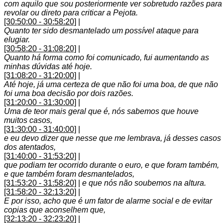
com aquilo que sou posteriormente ver sobretudo razões para
revolar ou direto para criticar a Pejota.
[30:50:00 - 30:58:20]
|
Quanto ter sido desmantelado um possível ataque para
elugiar.
[30:58:20 - 31:08:20]
|
Quanto há forma como foi comunicado, fui aumentando as
minhas dúvidas até hoje.
[31:08:20 - 31:20:00]
|
Até hoje, já uma certeza de que não foi uma boa, de que não
foi uma boa decisão por dois razões.
[31:20:00 - 31:30:00]
|
Uma de teor mais geral que é, nós sabemos que houve
muitos casos,
[31:30:00 - 31:40:00]
|
e eu devo dizer que nesse que me lembrava, já desses casos
dos atentados,
[31:40:00 - 31:53:20]
|
que podiam ter ocorrido durante o euro, e que foram também,
e que também foram desmantelados,
[31:53:20 - 31:58:20]
|
e que nós não soubemos na altura.
[31:58:20 - 32:13:20]
|
E por isso, acho que é um fator de alarme social e de evitar
copias que aconselhem que,
[32:13:20 - 32:23:20]
|