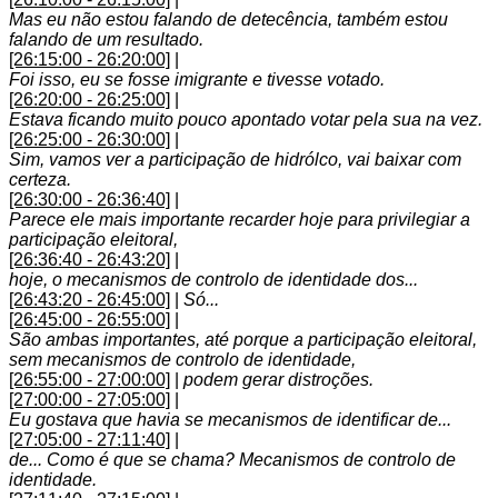
Mas eu não estou falando de detecência, também estou
falando de um resultado.
[26:15:00 - 26:20:00]
|
Foi isso, eu se fosse imigrante e tivesse votado.
[26:20:00 - 26:25:00]
|
Estava ficando muito pouco apontado votar pela sua na vez.
[26:25:00 - 26:30:00]
|
Sim, vamos ver a participação de hidrólco, vai baixar com
certeza.
[26:30:00 - 26:36:40]
|
Parece ele mais importante recarder hoje para privilegiar a
participação eleitoral,
[26:36:40 - 26:43:20]
|
hoje, o mecanismos de controlo de identidade dos...
[26:43:20 - 26:45:00]
|
Só...
[26:45:00 - 26:55:00]
|
São ambas importantes, até porque a participação eleitoral,
sem mecanismos de controlo de identidade,
[26:55:00 - 27:00:00]
|
podem gerar distroções.
[27:00:00 - 27:05:00]
|
Eu gostava que havia se mecanismos de identificar de...
[27:05:00 - 27:11:40]
|
de... Como é que se chama? Mecanismos de controlo de
identidade.