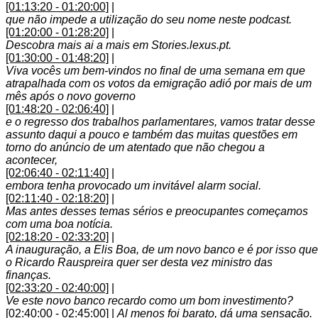
[01:13:20 - 01:20:00]
|
que não impede a utilização do seu nome neste podcast.
[01:20:00 - 01:28:20]
|
Descobra mais ai a mais em Stories.lexus.pt.
[01:30:00 - 01:48:20]
|
Viva vocês um bem-vindos no final de uma semana em que
atrapalhada com os votos da emigração adió por mais de um
mês após o novo governo
[01:48:20 - 02:06:40]
|
e o regresso dos trabalhos parlamentares, vamos tratar desse
assunto daqui a pouco e também das muitas questões em
torno do anúncio de um atentado que não chegou a
acontecer,
[02:06:40 - 02:11:40]
|
embora tenha provocado um invitável alarm social.
[02:11:40 - 02:18:20]
|
Mas antes desses temas sérios e preocupantes começamos
com uma boa notícia.
[02:18:20 - 02:33:20]
|
A inauguração, a Elis Boa, de um novo banco e é por isso que
o Ricardo Rauspreira quer ser desta vez ministro das
finanças.
[02:33:20 - 02:40:00]
|
Ve este novo banco recardo como um bom investimento?
[02:40:00 - 02:45:00]
|
Al menos foi barato, dá uma sensação.