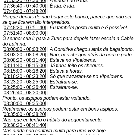
[07:33:20 - 07:36:40]
|
A vinda não é ida.
[07:36:40 - 07:40:00]
|
É ida, é ida.
[07:40:00 - 07:48:20]
|
Porque depois de não hogar este banco, parece que não sei
se que ficarem tão interpretidos.
[07:48:20 - 07:51:40]
|
Eu também gosto muito e é possível.
[07:51:40 - 08:00:00]
|
O senhor cria ir para a Zuric para depois fazer escala a Cable
do Luliana.
[08:00:00 - 08:03:20]
|
A Comitiva chegou atrás da bagalporto.
[08:03:20 - 08:08:20]
|
Não, não chegou atrás da hora o porto.
[08:08:20 - 08:11:40]
|
Esteve no Vipelowns.
[08:11:40 - 08:15:00]
|
Já tinha feito os cheques.
[08:15:00 - 08:18:20]
|
Estava a horas.
[08:18:20 - 08:23:20]
|
Só que trazaram-se no Vipelowns.
[08:23:20 - 08:25:00]
|
Estraíram-se.
[08:25:00 - 08:26:40]
|
Estraíram-se.
[08:26:40 - 08:30:00]
|
Pronto, os aspipos podem estar voltando.
[08:30:00 - 08:35:00]
|
Realmente, os aspipos podem estar em bons aspipos.
[08:35:00 - 08:38:20]
|
Não, que eu tenho o hábito do frequentamento.
[08:38:20 - 08:41:40]
|
Mas ainda não contava muito para uma vez hoje.