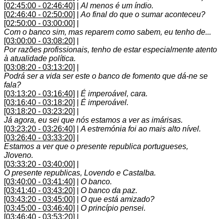
[02:45:00 - 02:46:40]
|
Al menos é um índio.
[02:46:40 - 02:50:00]
|
Ao final do que o sumar aconteceu?
[02:50:00 - 03:00:00]
|
Com o banco sim, mas reparem como sabem, eu tenho de...
[03:00:00 - 03:08:20]
|
Por razões profissionais, tenho de estar especialmente atento
à atualidade política.
[03:08:20 - 03:13:20]
|
Podrá ser a vida ser este o banco de fomento que dá-ne se
fala?
[03:13:20 - 03:16:40]
|
É imperoável, cara.
[03:16:40 - 03:18:20]
|
É imperoável.
[03:18:20 - 03:23:20]
|
Já agora, eu sei que nós estamos a ver as imárisas.
[03:23:20 - 03:26:40]
|
A estremónia foi ao mais alto nível.
[03:26:40 - 03:33:20]
|
Estamos a ver que o presente republica portugueses,
Jloveno.
[03:33:20 - 03:40:00]
|
O presente republicas, Lovendo e Castalba.
[03:40:00 - 03:41:40]
|
O banco.
[03:41:40 - 03:43:20]
|
O banco da paz.
[03:43:20 - 03:45:00]
|
O que está amizado?
[03:45:00 - 03:46:40]
|
O princípio pensei.
[03:46:40 - 03:53:20]
|