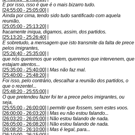
E por isso, isso é que é o mais bizarro tudo.
[24:55:00 - 25:05:00]
|
Ainda por cima, tendo sido tudo santificado com aquela
reunião,
[25:05:00 - 25:13:20]
|
fracamente iniqua, digamos, assim, dos partidos.
[25:13:20 - 25:26:40]
|
E sobretudo, a mensagem que isto transmite da falta de prece
pelos imigrantes,
[25:26:40 - 25:35:00]
|
que nós queremos que votem, queremos que intervenem, que
estajam atentos...
[25:35:00 - 25:40:00]
|
Mas não faz mal.
[25:40:00 - 25:48:20]
|
Foi isso, pelo contrário, descalhar a reunião dos partidos, o
que o rezentel...
[25:48:20 - 25:55:00]
|
O que pretendeu fazer foi ter a prece pelos imigrantes, ou
seja,
[25:55:00 - 26:00:00]
|
permitir que fossem, sem estes voos.
[26:00:00 - 26:03:20]
|
Mas eu não estou falando...
[26:03:20 - 26:05:00]
|
Não estou falando de nada.
[26:05:00 - 26:08:20]
|
Não estou falando de nada.
[26:08:20 - 26:10:00]
|
Mas é legal, para...
[26:10:00 - 26:15:00]
|