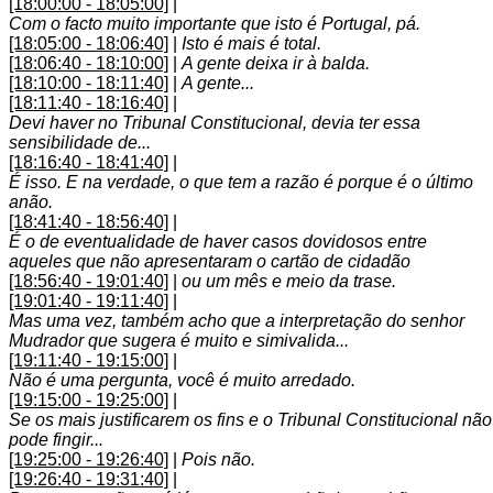
[18:00:00 - 18:05:00]
|
Com o facto muito importante que isto é Portugal, pá.
[18:05:00 - 18:06:40]
|
Isto é mais é total.
[18:06:40 - 18:10:00]
|
A gente deixa ir à balda.
[18:10:00 - 18:11:40]
|
A gente...
[18:11:40 - 18:16:40]
|
Devi haver no Tribunal Constitucional, devia ter essa
sensibilidade de...
[18:16:40 - 18:41:40]
|
É isso. E na verdade, o que tem a razão é porque é o último
anão.
[18:41:40 - 18:56:40]
|
É o de eventualidade de haver casos dovidosos entre
aqueles que não apresentaram o cartão de cidadão
[18:56:40 - 19:01:40]
|
ou um mês e meio da trase.
[19:01:40 - 19:11:40]
|
Mas uma vez, também acho que a interpretação do senhor
Mudrador que sugera é muito e simivalida...
[19:11:40 - 19:15:00]
|
Não é uma pergunta, você é muito arredado.
[19:15:00 - 19:25:00]
|
Se os mais justificarem os fins e o Tribunal Constitucional não
pode fingir...
[19:25:00 - 19:26:40]
|
Pois não.
[19:26:40 - 19:31:40]
|