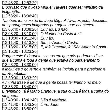
[12:48:20 - 12:53:20]
|
É por isso que o João Miguel Tavares quer ser ministro da
Imigração.
[12:53:20 - 13:06:40]
|
Também tem sessão da João Miguel Tavares pedir desculpa
aos portugueses imigrados por aquilo que aconteceu.
[13:06:40 - 13:08:20]
|
Eu não. Eu não.
[13:08:20 - 13:10:00]
|
O Montenho Costa fez?
[13:10:00 - 13:11:40]
|
Eu não.
[13:11:40 - 13:13:20]
|
Sim, o Antonio Costa.
[13:13:20 - 13:15:00]
|
E, infelizmente, foi São Antonio Costa.
[13:15:00 - 13:23:20]
|
Porque este é daqueles casos em que nós podemos dizer
que a culpa é toda a gente que estava no paralelamento
[13:23:20 - 13:30:00]
|
e inclui-se o governo e também se incluiu para o presidente
da República.
[13:30:00 - 13:33:20]
|
A minha frase é de que a gente possa ter fininho no meio.
[13:33:20 - 13:40:00]
|
É feminino, já é Mario Branque, a sua culpa é toda a culpa do
ninguém.
[13:40:00 - 13:41:40]
|
Não é verdade.
[13:41:40 - 13:43:20]
|
É verdade.
[13:43:20 - 13:50:00]
|