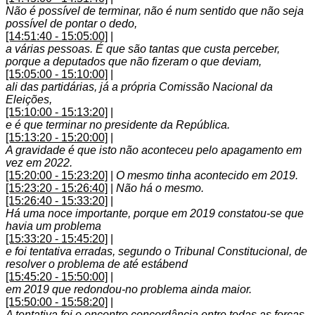
Não é possível de terminar, não é num sentido que não seja
possível de pontar o dedo,
[14:51:40 - 15:05:00]
|
a várias pessoas. É que são tantas que custa perceber,
porque a deputados que não fizeram o que deviam,
[15:05:00 - 15:10:00]
|
ali das partidárias, já a própria Comissão Nacional da
Eleições,
[15:10:00 - 15:13:20]
|
e é que terminar no presidente da República.
[15:13:20 - 15:20:00]
|
A gravidade é que isto não aconteceu pelo apagamento em
vez em 2022.
[15:20:00 - 15:23:20]
|
O mesmo tinha acontecido em 2019.
[15:23:20 - 15:26:40]
|
Não há o mesmo.
[15:26:40 - 15:33:20]
|
Há uma noce importante, porque em 2019 constatou-se que
havia um problema
[15:33:20 - 15:45:20]
|
e foi tentativa erradas, segundo o Tribunal Constitucional, de
resolver o problema de até estábend
[15:45:20 - 15:50:00]
|
em 2019 que redondou-no problema ainda maior.
[15:50:00 - 15:58:20]
|
A tentativa foi o encontro concordância entre todas as forças