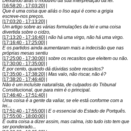
Deixando aliás o modúvio da sua interpretação da lei.
[16:58:20 - 17:03:20]
|
Que é uma coisa que aliás o liso aqui é como a grigia
escreve-nos preços.
[17:03:20 - 17:13:20]
|
Um artigo sobre as várias formulações da lei e uma coisa
divertida sobre o cidzo,
[17:13:20 - 17:16:40]
|
não há uma virgo, não há uma virgo.
[17:16:40 - 17:25:00]
|
E os partidos ainda aumentaram mais a indecisão que nas
próprias mesas sentiu
[17:25:00 - 17:30:00]
|
sobre os recasitos que eleitem ou não.
[17:30:00 - 17:35:00]
|
E por cento, quando dá dúvidas sobre recasitos?
[17:35:00 - 17:38:20]
|
Mas valo, não riscar, não é?
[17:38:20 - 17:46:40]
|
Não é um incluíste naturalista, de culpados do Tribunal
Constitucional, que para mim é o principal.
[17:46:40 - 17:51:40]
|
Uma coisa é a gente da valiar, se ele está conforme com a
lei...
[17:51:40 - 17:55:00]
|
E o essencial do Estado de Portquês.
[17:55:00 - 18:00:00]
|
É outra coisa a dizer assim, mas calma, isto tudo isto tem que
ser ponderado...