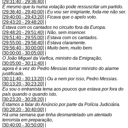
[29:31:40 - 29:36:40]
|
É mesmo que tu numa votação pode ressuscitar um partido.
[29:36:40 - 29:40:00]
|
Eu vou ser imigriante, foda-me não ser.
[29:40:00 - 29:43:20]
|
Ficava que o apelo voto.
[29:43:20 - 29:48:20]
|
Estava com os cantados no circuito fora da Europa.
[29:48:20 - 29:51:40]
|
Não, sem insencer.
[29:51:40 - 29:55:00]
|
Estava com os cantados.
[29:55:00 - 29:56:40]
|
Estava claramente.
[29:56:40 - 30:00:00]
|
Muito bem, muito bem.
[30:00:00 - 30:05:00]
|
O João Miguel da Varfica, ministro da Emigração,
[30:05:00 - 30:11:40]
|
agora é a vez do Pedro Messias tornar ministro do alarme
justificado.
[30:11:40 - 30:13:20]
|
Ou a nem por isso, Pedro Messias.
[30:13:20 - 30:23:20]
|
Eu sou o entranista tema aos poucos que estava por fora do
país quando o quando isto.
[30:23:20 - 30:28:20]
|
Estamos a falar do Anúncio por parte da Polícia Judiciária.
[30:28:20 - 30:40:00]
|
Há uma semana que tinha desmantelado um atentado
terrorista em preparação,
[30:40:00 - 30:50:00]
|