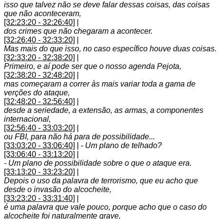
isso que talvez não se deve falar dessas coisas, das coisas
que não aconteceram,
[32:23:20 - 32:26:40]
|
dos crimes que não chegaram a acontecer.
[32:26:40 - 32:33:20]
|
Mas mais do que isso, no caso específico houve duas coisas.
[32:33:20 - 32:38:20]
|
Primeiro, e aí pode ser que o nosso agenda Pejota,
[32:38:20 - 32:48:20]
|
mas começaram a correr às mais variar toda a gama de
verções do ataque,
[32:48:20 - 32:56:40]
|
desde a seriedade, a extensão, as armas, a componentes
internacional,
[32:56:40 - 33:03:20]
|
ou FBI, para não há para de possibilidade...
[33:03:20 - 33:06:40]
|
- Um plano de telhado?
[33:06:40 - 33:13:20]
|
- Um plano de possibilidade sobre o que o ataque era.
[33:13:20 - 33:23:20]
|
Depois o uso da palavra de terrorismo, que eu acho que
desde o invasão do alcocheite,
[33:23:20 - 33:31:40]
|
é uma palavra que vale pouco, porque acho que o caso do
alcocheite foi naturalmente grave,