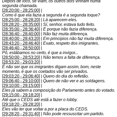
Depois de loco, se viam, os outros dois vinham numa
segunda chamada.
[28:20:00 - 28:25:00]
|
Como é que ela fazia a segunda é a segunda toque?
[28:25:00 - 28:28:20]
|
Lá aparecem eles.
[28:28:20 - 28:35:00]
|
Sí, senhor, estava tudo feito.
[28:35:00 - 28:36:40]
|
É porque não fazia diferença.
[28:36:40 - 28:40:00]
|
Não faz muita diferença.
[28:40:00 - 28:43:20]
|
Em principios não faz muita diferença.
[28:43:20 - 28:46:40]
|
Exato, respeto dos imigrantes.
[28:46:40 - 28:50:00]
|
Pô, estábamos no certo, é que a invigor...
[28:50:00 - 28:53:20]
|
Não temos a falta de diferença.
[28:53:20 - 29:03:20]
|
É não ser que os imigrantes digam assim, bom, neste
momento, é que os coetados vão ser privados.
[29:03:20 - 29:06:40]
|
Quero do dia do refletão.
[29:06:40 - 29:10:00]
|
Quero de não ver e as soldagens.
[29:10:00 - 29:15:00]
|
Eles já sabem a composição do Parlamento antes do votado.
[29:15:00 - 29:18:20]
|
Até que o CEDS até está a fazer o lobby.
[29:18:20 - 29:28:20]
|
Eles vão ter que voltar a por a placa do CEDS.
[29:28:20 - 29:31:40]
|
Não pode ressuscitar um partido.