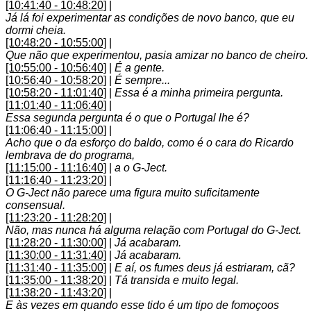
[10:41:40 - 10:48:20]
|
Já lá foi experimentar as condições de novo banco, que eu
dormi cheia.
[10:48:20 - 10:55:00]
|
Que não que experimentou, pasia amizar no banco de cheiro.
[10:55:00 - 10:56:40]
|
É a gente.
[10:56:40 - 10:58:20]
|
É sempre...
[10:58:20 - 11:01:40]
|
Essa é a minha primeira pergunta.
[11:01:40 - 11:06:40]
|
Essa segunda pergunta é o que o Portugal lhe é?
[11:06:40 - 11:15:00]
|
Acho que o da esforço do baldo, como é o cara do Ricardo
lembrava de do programa,
[11:15:00 - 11:16:40]
|
a o G-Ject.
[11:16:40 - 11:23:20]
|
O G-Ject não parece uma figura muito suficitamente
consensual.
[11:23:20 - 11:28:20]
|
Não, mas nunca há alguma relação com Portugal do G-Ject.
[11:28:20 - 11:30:00]
|
Já acabaram.
[11:30:00 - 11:31:40]
|
Já acabaram.
[11:31:40 - 11:35:00]
|
E aí, os fumes deus já estriaram, cã?
[11:35:00 - 11:38:20]
|
Tá transida e muito legal.
[11:38:20 - 11:43:20]
|
E às vezes em quando esse tido é um tipo de fomoçoos