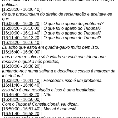
políticas
[15:58:20 - 16:06:40]
|
de que prescindiam do direito de reclamação e aceitava-se
que...
[16:06:40 - 16:08:20]
|
O que foi o aparto do problema?
[16:08:20 - 16:10:00]
|
O que foi o aparto do Tribunal?
[16:10:00 - 16:11:40]
|
O que foi o aparto do Tribunal?
[16:11:40 - 16:13:20]
|
O que foi o aparto do Tribunal?
[16:13:20 - 16:16:40]
|
Eu acho que estou em quadra-gaixo muito bem isto,
[16:16:40 - 16:30:00]
|
mas o verb resolveu só é válido se você considerar que
resolver é igual a nós partidos,
[16:30:00 - 16:38:20]
|
juntando-nos numa salinha e decidimos coisas à margem da
lei eleitoral.
[16:38:20 - 16:41:40]
|
Percebem, isso é um problema.
[16:41:40 - 16:46:40]
|
Isso não é uma resolução e isso é uma legalidade.
[16:46:40 - 16:48:20]
|
Não.
[16:48:20 - 16:50:00]
|
Com o Tribunal Constitucional, vai dizer...
[16:50:00 - 16:51:40]
|
Mas aí é que está.
[16:51:40 - 16:58:20]
|