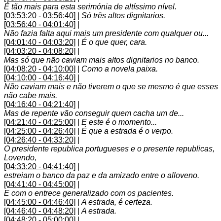
É tão mais para esta serimónia de altíssimo nível.
[03:53:20 - 03:56:40]
|
Só três altos dignitarios.
[03:56:40 - 04:01:40]
|
Não fazia falta aqui mais um presidente com qualquer ou...
[04:01:40 - 04:03:20]
|
É o que quer, cara.
[04:03:20 - 04:08:20]
|
Mas só que não caviam mais altos dignitarios no banco.
[04:08:20 - 04:10:00]
|
Como a novela paixa.
[04:10:00 - 04:16:40]
|
Não caviam mais e não tiverem o que se mesmo é que esses
não cabe mais.
[04:16:40 - 04:21:40]
|
Mas de repente vão conseguir quem cacha um de...
[04:21:40 - 04:25:00]
|
E este é o momento...
[04:25:00 - 04:26:40]
|
É que a estrada é o verpo.
[04:26:40 - 04:33:20]
|
O presidente republica portugueses e o presente republicas,
Lovendo,
[04:33:20 - 04:41:40]
|
estreiam o banco da paz e da amizado entre o alloveno.
[04:41:40 - 04:45:00]
|
E com o entrece generalizado com os pacientes.
[04:45:00 - 04:46:40]
|
A estrada, é certeza.
[04:46:40 - 04:48:20]
|
A estrada.
[04:48:20 - 05:00:00]
|