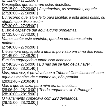
[27:11:40 - 27:15:00]
|
Despeções que tomaram estas decisões.
[27:15:00 - 27:20:00]
|
As primeiras, as secondas, aquele...
[27:20:00 - 27:30:00]
|
Eu recordo que isto é feito para facilitar, e está antes disso, ou
alguém que disse assim.
[27:30:00 - 27:35:00]
|
E isto é capaz de dar aqui alguns problemas.
[27:35:00 - 27:40:00]
|
Vamos tentar este caminho, que deu problemas ainda
maiores.
[27:40:00 - 27:45:00]
|
E é sempre engraçado a uma imporvisão em cima dos voos.
[27:45:00 - 27:48:20]
|
É muito engraçado quando isso acontece.
[27:48:20 - 27:50:00]
|
Eu não sei se não devia haver...
[27:50:00 - 28:01:40]
|
Mas, uma vez, é provável que o Tribunal Constitucional, com
aquelas manias, de cumprir a lei, não permita.
[28:01:40 - 28:06:40]
|
Mas o que se fazia para mim era uma coisa...
[28:06:40 - 28:10:00]
|
Tendo enquanto isto é Portugal.
[28:10:00 - 28:15:00]
|
O Parlamento começava com 228 deputados.
[28:15:00 - 28:20:00]
|