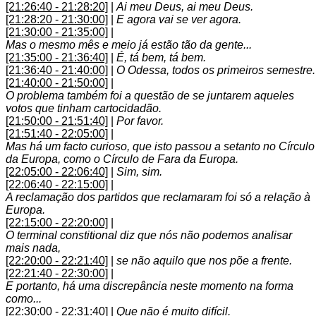
[21:26:40 - 21:28:20]
|
Ai meu Deus, ai meu Deus.
[21:28:20 - 21:30:00]
|
E agora vai se ver agora.
[21:30:00 - 21:35:00]
|
Mas o mesmo mês e meio já estão tão da gente...
[21:35:00 - 21:36:40]
|
É, tá bem, tá bem.
[21:36:40 - 21:40:00]
|
O Odessa, todos os primeiros semestre.
[21:40:00 - 21:50:00]
|
O problema também foi a questão de se juntarem aqueles
votos que tinham cartocidadão.
[21:50:00 - 21:51:40]
|
Por favor.
[21:51:40 - 22:05:00]
|
Mas há um facto curioso, que isto passou a setanto no Círculo
da Europa, como o Círculo de Fara da Europa.
[22:05:00 - 22:06:40]
|
Sim, sim.
[22:06:40 - 22:15:00]
|
A reclamação dos partidos que reclamaram foi só a relação à
Europa.
[22:15:00 - 22:20:00]
|
O terminal constitional diz que nós não podemos analisar
mais nada,
[22:20:00 - 22:21:40]
|
se não aquilo que nos põe a frente.
[22:21:40 - 22:30:00]
|
E portanto, há uma discrepância neste momento na forma
como...
[22:30:00 - 22:31:40]
|
Que não é muito difícil.