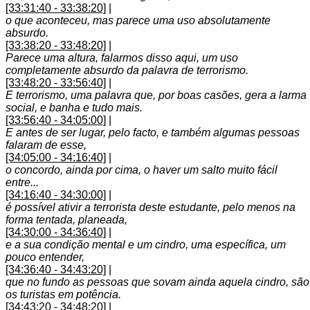
[33:31:40 - 33:38:20]
|
o que aconteceu, mas parece uma uso absolutamente
absurdo.
[33:38:20 - 33:48:20]
|
Parece uma altura, falarmos disso aqui, um uso
completamente absurdo da palavra de terrorismo.
[33:48:20 - 33:56:40]
|
E terrorismo, uma palavra que, por boas casões, gera a larma
social, e banha e tudo mais.
[33:56:40 - 34:05:00]
|
E antes de ser lugar, pelo facto, e também algumas pessoas
falaram de esse,
[34:05:00 - 34:16:40]
|
o concordo, ainda por cima, o haver um salto muito fácil
entre...
[34:16:40 - 34:30:00]
|
é possível ativir a terrorista deste estudante, pelo menos na
forma tentada, planeada,
[34:30:00 - 34:36:40]
|
e a sua condição mental e um cindro, uma específica, um
pouco entender,
[34:36:40 - 34:43:20]
|
que no fundo as pessoas que sovam ainda aquela cindro, são
os turistas em potência.
[34:43:20 - 34:48:20]
|