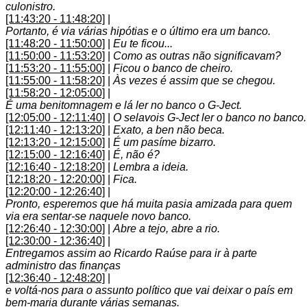
culonistro.
[11:43:20 - 11:48:20]
|
Portanto, é via várias hipótias e o último era um banco.
[11:48:20 - 11:50:00]
|
Eu te ficou...
[11:50:00 - 11:53:20]
|
Como as outras não significavam?
[11:53:20 - 11:55:00]
|
Ficou o banco de cheiro.
[11:55:00 - 11:58:20]
|
Às vezes é assim que se chegou.
[11:58:20 - 12:05:00]
|
É uma benitomnagem e lá ler no banco o G-Ject.
[12:05:00 - 12:11:40]
|
O selavois G-Ject ler o banco no banco.
[12:11:40 - 12:13:20]
|
Exato, a ben não beca.
[12:13:20 - 12:15:00]
|
É um pasíme bizarro.
[12:15:00 - 12:16:40]
|
É, não é?
[12:16:40 - 12:18:20]
|
Lembra a ideia.
[12:18:20 - 12:20:00]
|
Fica.
[12:20:00 - 12:26:40]
|
Pronto, esperemos que há muita pasia amizada para quem
via era sentar-se naquele novo banco.
[12:26:40 - 12:30:00]
|
Abre a tejo, abre a rio.
[12:30:00 - 12:36:40]
|
Entregamos assim ao Ricardo Raúse para ir à parte
administro das finanças
[12:36:40 - 12:48:20]
|
e voltá-nos para o assunto político que vai deixar o país em
bem-maria durante várias semanas.