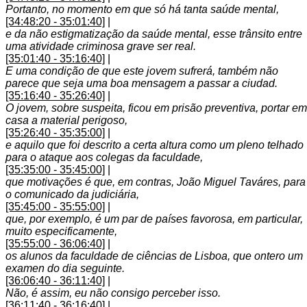
Portanto, no momento em que só há tanta saúde mental,
[34:48:20 - 35:01:40]
|
e da não estigmatização da saúde mental, esse trânsito entre
uma atividade criminosa grave ser real.
[35:01:40 - 35:16:40]
|
E uma condição de que este jovem sufrerá, também não
parece que seja uma boa mensagem a passar a ciudad.
[35:16:40 - 35:26:40]
|
O jovem, sobre suspeita, ficou em prisão preventiva, portar em
casa a material perigoso,
[35:26:40 - 35:35:00]
|
e aquilo que foi descrito a certa altura como um pleno telhado
para o ataque aos colegas da faculdade,
[35:35:00 - 35:45:00]
|
que motivações é que, em contras, João Miguel Taváres, para
o comunicado da judiciária,
[35:45:00 - 35:55:00]
|
que, por exemplo, é um par de países favorosa, em particular,
muito especificamente,
[35:55:00 - 36:06:40]
|
os alunos da faculdade de ciências de Lisboa, que ontero um
examen do dia seguinte.
[36:06:40 - 36:11:40]
|
Não, é assim, eu não consigo perceber isso.
[36:11:40 - 36:16:40]
|