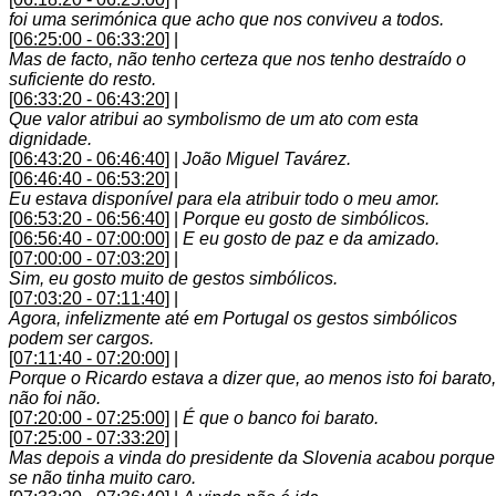
foi uma serimónica que acho que nos conviveu a todos.
[06:25:00 - 06:33:20]
|
Mas de facto, não tenho certeza que nos tenho destraído o
suficiente do resto.
[06:33:20 - 06:43:20]
|
Que valor atribui ao symbolismo de um ato com esta
dignidade.
[06:43:20 - 06:46:40]
|
João Miguel Tavárez.
[06:46:40 - 06:53:20]
|
Eu estava disponível para ela atribuir todo o meu amor.
[06:53:20 - 06:56:40]
|
Porque eu gosto de simbólicos.
[06:56:40 - 07:00:00]
|
E eu gosto de paz e da amizado.
[07:00:00 - 07:03:20]
|
Sim, eu gosto muito de gestos simbólicos.
[07:03:20 - 07:11:40]
|
Agora, infelizmente até em Portugal os gestos simbólicos
podem ser cargos.
[07:11:40 - 07:20:00]
|
Porque o Ricardo estava a dizer que, ao menos isto foi barato,
não foi não.
[07:20:00 - 07:25:00]
|
É que o banco foi barato.
[07:25:00 - 07:33:20]
|
Mas depois a vinda do presidente da Slovenia acabou porque
se não tinha muito caro.