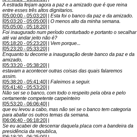
A estrada feijam agora a paz e a amizado que é que reina
entre esses três altos dignitarios.
[05:00:00 - 05:03:20]
|
Esta foi o banco da paz e da amizado.
[05:03:20 - 05:05:00]
|
O menos alto da minha semana.
[05:05:00 - 05:18:20]
|
Foi inaugurado num período conturbado e portanto o secalhar
até vai andar jeito não é?
[05:18:20 - 05:23:20]
|
Vem porque...
[05:23:20 - 05:33:20]
|
Enquanto tu decorrie a inauguração deste banco da paz e da
amizado,
[05:33:20 - 05:38:20]
|
estavam a acontecer outras coisas das quais falaremos
assim.
[05:38:20 - 05:41:40]
|
Faleimos a seguir.
[05:41:40 - 05:53:20]
|
Não sei se o banco, com todo o respeito pela obra e pelo
certamente competente carpeinteiro
[05:53:20 - 06:06:40]
|
que eu levou a cabo, mas não sei se o banco tem categoria
para abafar os outros temas da semana.
[06:06:40 - 06:18:20]
|
Se eu acabei de descerrar daquela placa com a bandeira da
presidência da republica,
[06:18:20 - 06:25:00]
|