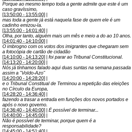
Porque ao mesmo tempo toda a gente admite que este é um
caso gravíssimo,
[13:50:00 - 13:55:00]
|
mas toda a gente já está naquela fase de quem ele é um
cadinho emizou-la.
[13:55:00 - 14:01:40]
|
Olha, por tanto, alguém mais um mês e meio a do ao 10 anos.
[14:01:40 - 14:10:00]
|
O imbrogno com os votos dos imigrantes que chegaram sem
a fotocópia de cartão de cidadão
[14:10:00 - 14:13:20]
|
foi parar ao Tribunal Constitucional.
[14:13:20 - 14:20:00]
|
Nós já tínhamos falado aqui duas suntas na semana passada
assim a "Voldo-Azo"
[14:20:00 - 14:28:20]
|
e o Tribunal Constitual de Terminou a repetição das eleições
no Círculo da Europa,
[14:28:20 - 14:36:40]
|
fazendo a trasar a entrada em funções dos novos portados e
após o novo governo.
[14:36:40 - 14:40:00]
|
É possível de terminar...
[14:40:00 - 14:45:00]
|
Não é possível de terminar, porque quem é a
responsabilidade?
[14:45:00 - 14:51:40]
|