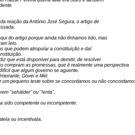
dente.
r da reação da António José Segura, o artigo de
assada.
ui do artigo porque ainda não tínhamos lido, mas
am lelo.
s que podem atropular a constituição e daí
nstituição.
z que está disponível para demitir, de resolver
ão compram as promessas, que é realmente uma perspectiva
difícil que algum governo se aguente.
almeirante, Govei e Mel.
zer um pequeno teste sobre se concordamos ou não concordamo
rem "sehálder" ou "lenta".
ia sido competente ou incompetente.
ela ou incentivala.