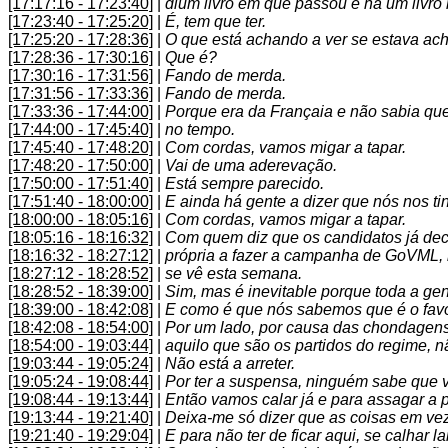
[17:17:16 - 17:23:40]
|
dium livro em que passou e há um livro n
[17:23:40 - 17:25:20]
|
É, tem que ter.
[17:25:20 - 17:28:36]
|
O que está achando a ver se estava ac
[17:28:36 - 17:30:16]
|
Que é?
[17:30:16 - 17:31:56]
|
Fando de merda.
[17:31:56 - 17:33:36]
|
Fando de merda.
[17:33:36 - 17:44:00]
|
Porque era da Françaia e não sabia que
[17:44:00 - 17:45:40]
|
no tempo.
[17:45:40 - 17:48:20]
|
Com cordas, vamos migar a tapar.
[17:48:20 - 17:50:00]
|
Vai de uma aderevação.
[17:50:00 - 17:51:40]
|
Está sempre parecido.
[17:51:40 - 18:00:00]
|
E ainda há gente a dizer que nós nos t
[18:00:00 - 18:05:16]
|
Com cordas, vamos migar a tapar.
[18:05:16 - 18:16:32]
|
Com quem diz que os candidatos já decl
[18:16:32 - 18:27:12]
|
própria a fazer a campanha de GoVML,
[18:27:12 - 18:28:52]
|
se vê esta semana.
[18:28:52 - 18:39:00]
|
Sim, mas é inevitable porque toda a gen
[18:39:00 - 18:42:08]
|
E como é que nós sabemos que é o favo
[18:42:08 - 18:54:00]
|
Por um lado, por causa das chondagens
[18:54:00 - 19:03:44]
|
aquilo que são os partidos do regime, nã
[19:03:44 - 19:05:24]
|
Não está a arreter.
[19:05:24 - 19:08:44]
|
Por ter a suspensa, ninguém sabe que 
[19:08:44 - 19:13:44]
|
Então vamos calar já e para assagar a 
[19:13:44 - 19:21:40]
|
Deixa-me só dizer que as coisas em ve
[19:21:40 - 19:29:04]
|
E para não ter de ficar aqui, se calhar 