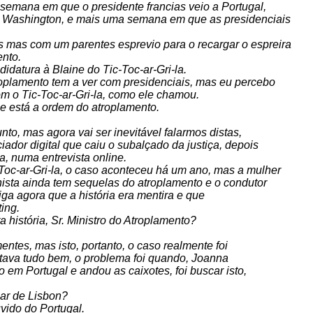
semana em que o presidente francias veio a Portugal,
 a Washington, e mais uma semana em que as presidenciais
mas com um parentes esprevio para o recargar o espreira
ento.
datura à Blaine do Tic-Toc-ar-Gri-la.
oplamento tem a ver com presidenciais, mas eu percebo
m o Tic-Toc-ar-Gri-la, como ele chamou.
ue está a ordem do atroplamento.
to, mas agora vai ser inevitável falarmos distas,
ador digital que caiu o subalçado da justiça, depois
da, numa entrevista online.
Toc-ar-Gri-la, o caso aconteceu há um ano, mas a mulher
ista ainda tem sequelas do atroplamento e o condutor
diga agora que a história era mentira e que
ing.
história, Sr. Ministro do Atroplamento?
entes, mas isto, portanto, o caso realmente foi
estava tudo bem, o problema foi quando, Joanna
em Portugal e andou as caixotes, foi buscar isto,
sar de Lisbon?
vido do Portugal.