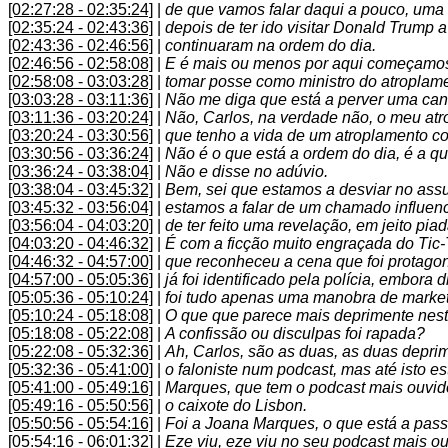
[02:27:28 - 02:35:24]
|
de que vamos falar daqui a pouco, uma 
[02:35:24 - 02:43:36]
|
depois de ter ido visitar Donald Trump
[02:43:36 - 02:46:56]
|
continuaram na ordem do dia.
[02:46:56 - 02:58:08]
|
E é mais ou menos por aqui começamos 
[02:58:08 - 03:03:28]
|
tomar posse como ministro do atroplam
[03:03:28 - 03:11:36]
|
Não me diga que está a perver uma candi
[03:11:36 - 03:20:24]
|
Não, Carlos, na verdade não, o meu atr
[03:20:24 - 03:30:56]
|
que tenho a vida de um atroplamento co
[03:30:56 - 03:36:24]
|
Não é o que está a ordem do dia, é a q
[03:36:24 - 03:38:04]
|
Não e disse no adúvio.
[03:38:04 - 03:45:32]
|
Bem, sei que estamos a desviar no assun
[03:45:32 - 03:56:04]
|
estamos a falar de um chamado influenci
[03:56:04 - 04:03:20]
|
de ter feito uma revelação, em jeito pia
[04:03:20 - 04:46:32]
|
É com a ficção muito engraçada do Tic-
[04:46:32 - 04:57:00]
|
que reconheceu a cena que foi protagon
[04:57:00 - 05:05:36]
|
já foi identificado pela polícia, embora 
[05:05:36 - 05:10:24]
|
foi tudo apenas uma manobra de market
[05:10:24 - 05:18:08]
|
O que que parece mais deprimente nesta 
[05:18:08 - 05:22:08]
|
A confissão ou disculpas foi rapada?
[05:22:08 - 05:32:36]
|
Ah, Carlos, são as duas, as duas deprim
[05:32:36 - 05:41:00]
|
o faloniste num podcast, mas até isto 
[05:41:00 - 05:49:16]
|
Marques, que tem o podcast mais ouvido 
[05:49:16 - 05:50:56]
|
o caixote do Lisbon.
[05:50:56 - 05:54:16]
|
Foi a Joana Marques, o que está a pas
[05:54:16 - 06:01:32]
|
Eze viu, eze viu no seu podcast mais ou