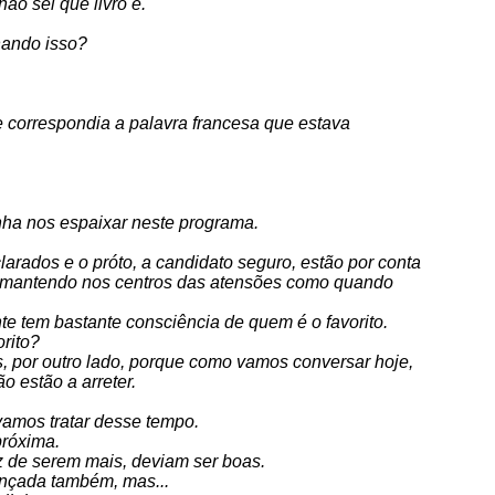
ão sei que livro é.
hando isso?
 correspondia a palavra francesa que estava
inha nos espaixar neste programa.
arados e o próto, a candidato seguro, estão por conta
 mantendo nos centros das atensões como quando
te tem bastante consciência de quem é o favorito.
rito?
, por outro lado, porque como vamos conversar hoje,
o estão a arreter.
vamos tratar desse tempo.
próxima.
z de serem mais, deviam ser boas.
lançada também, mas...