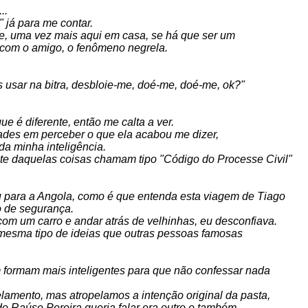
..
" já para me contar.
 e, uma vez mais aqui em casa, se há que ser um
r com o amigo, o fenômeno negrela.
s usar na bitra, desbloie-me, doé-me, doé-me, ok?"
ue é diferente, então me calta a ver.
dades em perceber o que ela acabou me dizer,
 da minha inteligência.
nte daquelas coisas chamam tipo "Código do Processe Civil"
ou para a Angola, como é que entenda esta viagem de Tiago
ão de segurança.
 com um carro e andar atrás de velhinhas, eu desconfiava.
 mesma tipo de ideias que outras pessoas famosas
 formam mais inteligentes para que não confessar nada
lamento, mas atropelamos a intenção original da pasta,
o Raúse Pereira queria falar era outro e também