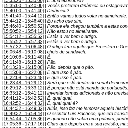
[15:33:20 - 15:35:00]
|
E uma economia?
[15:35:00 - 15:40:00]
|
Vocês preferem dinâmica ou estagnava
[15:40:00 - 15:41:40]
|
Dinâmica?
[15:41:40 - 15:44:12]
|
Então vamos todos votar no almeirante.
[15:44:12 - 15:46:40]
|
Eu acho que sim.
[15:46:40 - 15:50:52]
|
Porque ela chegou também a estas con
[15:50:52 - 15:54:12]
|
Não estou no almeirante.
[15:54:12 - 15:55:52]
|
Estás a ver bem o artigo.
[15:55:52 - 15:57:32]
|
Estás a ver bem o artigo.
[15:57:32 - 16:06:48]
|
O artigo tem aquilo que Ernestem e Goe 
[16:06:48 - 16:10:08]
|
cheio de sandwich.
[16:10:08 - 16:11:48]
|
É.
[16:11:48 - 16:13:28]
|
Pão.
[16:13:28 - 16:15:08]
|
Pão, depois que o pão.
[16:15:08 - 16:22:08]
|
É que isso é pão.
[16:22:08 - 16:23:48]
|
É que isso é pão.
[16:23:48 - 16:29:12]
|
Será que está dentro do seual democra
[16:29:12 - 16:33:12]
|
É porque não está marido de português
[16:33:12 - 16:41:12]
|
Inventar formas adicionais e não previs
[16:41:12 - 16:42:52]
|
É, qual qual.
[16:42:52 - 16:44:32]
|
É, qual qual é?
[16:44:32 - 16:49:32]
|
Aliás, isso faz me lembrar aquela histó
[16:49:32 - 16:54:44]
|
O escritor Luis Pacheco, que era transi
[16:54:44 - 17:05:36]
|
E quando não sabia uma palavra, punha
[17:05:36 - 17:17:16]
|
Claro que depois era a sua revisão, m