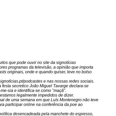
itos que pode ouvir no site da signotícias
ores programas da televisão, a opinião que importa
sts originais, onde e quando quiser, leve no bolso
ignotícias.pt/podcastes e nas nossas redes sociais.
 festa secretico João Miguel Tavarge declara-se
me-sia e identifica-se como "maçã".
estamos legalmente impedidos de dizer.
inal de uma semana em que Luís Montenegro não teve
ara participar online na conferência da poe ao
 política desencadeada pela manchete do espresso,