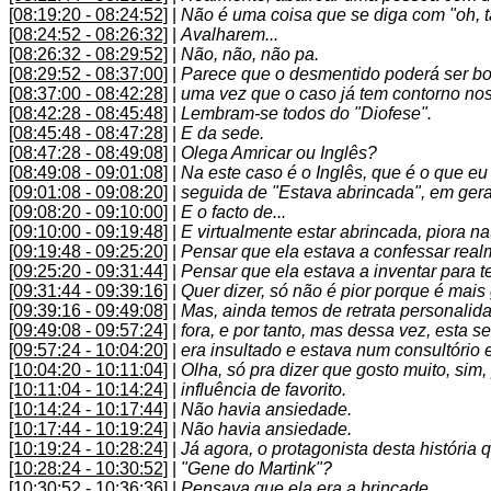
[08:19:20 - 08:24:52]
|
Não é uma coisa que se diga com "oh, tá
[08:24:52 - 08:26:32]
|
Avalharem...
[08:26:32 - 08:29:52]
|
Não, não, não pa.
[08:29:52 - 08:37:00]
|
Parece que o desmentido poderá ser boa 
[08:37:00 - 08:42:28]
|
uma vez que o caso já tem contorno nos 
[08:42:28 - 08:45:48]
|
Lembram-se todos do "Diofese".
[08:45:48 - 08:47:28]
|
E da sede.
[08:47:28 - 08:49:08]
|
Olega Amricar ou Inglês?
[08:49:08 - 09:01:08]
|
Na este caso é o Inglês, que é o que e
[09:01:08 - 09:08:20]
|
seguida de "Estava abrincada", em geral
[09:08:20 - 09:10:00]
|
E o facto de...
[09:10:00 - 09:19:48]
|
E virtualmente estar abrincada, piora 
[09:19:48 - 09:25:20]
|
Pensar que ela estava a confessar real
[09:25:20 - 09:31:44]
|
Pensar que ela estava a inventar para te
[09:31:44 - 09:39:16]
|
Quer dizer, só não é pior porque é mais
[09:39:16 - 09:49:08]
|
Mas, ainda temos de retrata personalida
[09:49:08 - 09:57:24]
|
fora, e por tanto, mas dessa vez, esta 
[09:57:24 - 10:04:20]
|
era insultado e estava num consultório 
[10:04:20 - 10:11:04]
|
Olha, só pra dizer que gosto muito, sim, 
[10:11:04 - 10:14:24]
|
influência de favorito.
[10:14:24 - 10:17:44]
|
Não havia ansiedade.
[10:17:44 - 10:19:24]
|
Não havia ansiedade.
[10:19:24 - 10:28:24]
|
Já agora, o protagonista desta história
[10:28:24 - 10:30:52]
|
"Gene do Martink"?
[10:30:52 - 10:36:36]
|
Pensava que ela era a brincade.