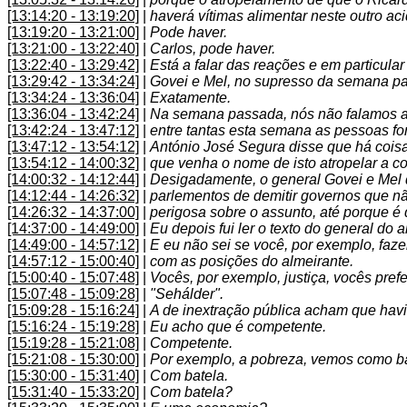
[13:14:20 - 13:19:20]
|
haverá vítimas alimentar neste outro aci
[13:19:20 - 13:21:00]
|
Pode haver.
[13:21:00 - 13:22:40]
|
Carlos, pode haver.
[13:22:40 - 13:29:42]
|
Está a falar das reações e em particula
[13:29:42 - 13:34:24]
|
Govei e Mel, no supresso da semana p
[13:34:24 - 13:36:04]
|
Exatamente.
[13:36:04 - 13:42:24]
|
Na semana passada, nós não falamos aq
[13:42:24 - 13:47:12]
|
entre tantas esta semana as pessoas for
[13:47:12 - 13:54:12]
|
António José Segura disse que há coisa
[13:54:12 - 14:00:32]
|
que venha o nome de isto atropelar a co
[14:00:32 - 14:12:44]
|
Desigadamente, o general Govei e Mel di
[14:12:44 - 14:26:32]
|
parlementos de demitir governos que n
[14:26:32 - 14:37:00]
|
perigosa sobre o assunto, até porque é 
[14:37:00 - 14:49:00]
|
Eu depois fui ler o texto do general do 
[14:49:00 - 14:57:12]
|
E eu não sei se você, por exemplo, fa
[14:57:12 - 15:00:40]
|
com as posições do almeirante.
[15:00:40 - 15:07:48]
|
Vocês, por exemplo, justiça, vocês prefe
[15:07:48 - 15:09:28]
|
"Sehálder".
[15:09:28 - 15:16:24]
|
A de inextração pública acham que hav
[15:16:24 - 15:19:28]
|
Eu acho que é competente.
[15:19:28 - 15:21:08]
|
Competente.
[15:21:08 - 15:30:00]
|
Por exemplo, a pobreza, vemos como bat
[15:30:00 - 15:31:40]
|
Com batela.
[15:31:40 - 15:33:20]
|
Com batela?