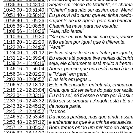
[10:36:36 - 10:43:00]
|
Sejam em "Gene do Martink", se chama.
[10:43:00 - 10:51:40]
|
"Chirim" para não ser assim, que "Mervi
[10:51:40 - 10:58:40]
|
Eu já ouvi não dizer que eu tinha medo
[10:58:40 - 11:05:36]
|
srupente de luz agora, para não brinca
[11:05:36 - 11:08:56]
|
Chaminha nasa para me estudar.
[11:08:56 - 11:10:36]
|
"Alaí, não lenta!"
[11:10:36 - 11:19:20]
|
"Sai que eu vou limucir, não quis, vamo
[11:19:20 - 11:22:20]
|
Não tratem por igual que é diferente.
[11:22:20 - 11:24:00]
|
"Awaí!"
[11:24:00 - 11:31:12]
|
Estava disposto de não tratar por igual q
[11:31:12 - 11:39:24]
|
Eu estou até porque tive muitas dificul
[11:39:24 - 11:46:16]
|
seja, ele claramente está muito à frente
[11:46:16 - 11:56:04]
|
Agora, parece que não está muito à fre
[11:56:04 - 12:02:20]
|
e "Mulei" em geral.
[12:02:20 - 12:06:52]
|
E as leis em jegas...
[12:06:52 - 12:18:12]
|
Este influenciador, entretanto, embarc
[12:18:12 - 12:23:04]
|
Grila, que diz ter seios do país por raz
[12:23:04 - 12:33:16]
|
Eu não sei, só tivesse o voto por Brasil
[12:33:16 - 12:43:32]
|
Não sei se separar a Angola está até a
[12:43:32 - 12:45:12]
|
da nossa parte.
[12:45:12 - 12:46:52]
|
"Vamos."
[12:46:52 - 12:53:48]
|
Da nossa paráxia, mas que ainda assim
[12:53:48 - 12:57:12]
|
e enfrentar as que é a minha estulavisa.
[12:57:12 - 13:05:32]
|
Bom, temos então um ministro do atrope
[13:05:32 - 13:14:20]
|
porque o atropelamento de que o Ricard