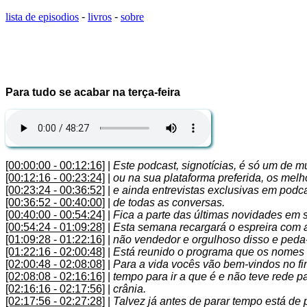
lista de episodios
-
livros
-
sobre
Para tudo se acabar na terça-feira
[00:00:00 - 00:12:16]
|
Este podcast, signotícias, é só um de mu
[00:12:16 - 00:23:24]
|
ou na sua plataforma preferida, os melh
[00:23:24 - 00:36:52]
|
e ainda entrevistas exclusivas em podca
[00:36:52 - 00:40:00]
|
de todas as conversas.
[00:40:00 - 00:54:24]
|
Fica a parte das últimas novidades em s
[00:54:24 - 01:09:28]
|
Esta semana recargará o espreira com a
[01:09:28 - 01:22:16]
|
não vendedor e orgulhoso disso e peda-
[01:22:16 - 02:00:48]
|
Está reunido o programa que os nomes 
[02:00:48 - 02:08:08]
|
Para a vida vocês vão bem-vindos no f
[02:08:08 - 02:16:16]
|
tempo para ir a que é e não teve rede p
[02:16:16 - 02:17:56]
|
crânia.
[02:17:56 - 02:27:28]
|
Talvez já antes de parar tempo está de