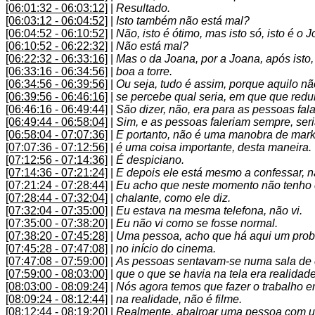
[06:01:32 - 06:03:12]
|
Resultado.
[06:03:12 - 06:04:52]
|
Isto também não está mal?
[06:04:52 - 06:10:52]
|
Não, isto é ótimo, mas isto só, isto é o
[06:10:52 - 06:22:32]
|
Não está mal?
[06:22:32 - 06:33:16]
|
Mas o da Joana, por a Joana, após isto,
[06:33:16 - 06:34:56]
|
boa a torre.
[06:34:56 - 06:39:56]
|
Ou seja, tudo é assim, porque aquilo n
[06:39:56 - 06:46:16]
|
se percebe qual seria, em que que red
[06:46:16 - 06:49:44]
|
São dizer, não, era para as pessoas fa
[06:49:44 - 06:58:04]
|
Sim, e as pessoas faleriam sempre, seri
[06:58:04 - 07:07:36]
|
E portanto, não é uma manobra de market
[07:07:36 - 07:12:56]
|
é uma coisa importante, desta maneira.
[07:12:56 - 07:14:36]
|
É despiciano.
[07:14:36 - 07:21:24]
|
E depois ele está mesmo a confessar, nã
[07:21:24 - 07:28:44]
|
Eu acho que neste momento não tenho 
[07:28:44 - 07:32:04]
|
chalante, como ele diz.
[07:32:04 - 07:35:00]
|
Eu estava na mesma telefona, não vi.
[07:35:00 - 07:38:20]
|
Eu não vi como se fosse normal.
[07:38:20 - 07:45:28]
|
Uma pessoa, acho que há aqui um proble
[07:45:28 - 07:47:08]
|
no início do cinema.
[07:47:08 - 07:59:00]
|
As pessoas sentavam-se numa sala de 
[07:59:00 - 08:03:00]
|
que o que se havia na tela era realidade
[08:03:00 - 08:09:24]
|
Nós agora temos que fazer o trabalho 
[08:09:24 - 08:12:44]
|
na realidade, não é filme.
[08:12:44 - 08:19:20]
|
Realmente, abalroar uma pessoa com um