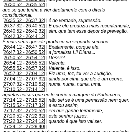
[26:30:52 - 26:35:52]
|
que se que tenha a vier diretamente com o direito
constitucional,
[26:35:52 - 26:37:32]
|
é de verdade, supressão.
[26:37:32 - 26:40:52]
|
E que ele produziu mais recentemente,
[26:40:52 - 26:42:32]
|
sim, que tem esse depor de preveção.
[26:42:32 - 26:44:12]
|
É mais sério que ele produziu na segunda semana.
[26:44:12 - 26:47:32]
|
Exatamente, porque ele,
[26:47:32 - 26:50:52]
|
a jornalista Lil Diana...
[26:50:52 - 26:54:12]
|
Desse?
[26:54:12 - 26:55:52]
|
Valente.
[26:55:52 - 26:57:32]
|
Valente, é isso.
[26:57:32 - 27:04:12]
|
Fiz uma, fez, foi ver a audição,
[27:04:12 - 27:07:32]
|
ainda por cima que ele é um ocorre,
[27:07:32 - 27:10:52]
|
numa, numa, numa, uma,
[27:10:52 - 27:14:12]
|
aquelas coisas que eu te corria a margem do Parlameno,
[27:14:12 - 27:15:52]
|
não sei se é uma permissão nem quer,
[27:15:52 - 27:17:32]
|
e estou assim,
[27:17:32 - 27:20:52]
|
em que ganho feiramente,
[27:20:52 - 27:22:32]
|
este senhor juízes,
[27:22:32 - 27:24:12]
|
quando é que isto vai ser,
[27:24:12 - 27:28:40]
|
que vai ser... quando é que sabemos se ele vai ser copotado,