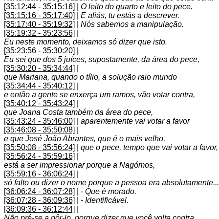
[35:12:44 - 35:15:16]
|
O leito do quarto e leito do pece.
[35:15:16 - 35:17:40]
|
E aliás, tu estás a descrever.
[35:17:40 - 35:19:32]
|
Nós sabemos a manipulação.
[35:19:32 - 35:23:56]
|
Eu neste momento, deixamos só dizer que isto.
[35:23:56 - 35:30:20]
|
Eu sei que dos 5 juíces, supostamente, da área do pece,
[35:30:20 - 35:34:44]
|
que Mariana, quando o tílio, a solução raio mundo
[35:34:44 - 35:40:12]
|
e então a gente se enxerça um ramos, vão votar contra,
[35:40:12 - 35:43:24]
|
que Joana Costa também da área do pece,
[35:43:24 - 35:46:00]
|
aparentemente vai votar a favor
[35:46:08 - 35:50:08]
|
e que José João Abrantes, que é o mais velho,
[35:50:08 - 35:56:24]
|
que o pece, tempo que vai votar a favor,
[35:56:24 - 35:59:16]
|
está a ser impressionar porque a Nagómos,
[35:59:16 - 36:06:24]
|
só falto ou dizer o nome porque a pessoa era absolutamente...
[36:06:24 - 36:07:28]
|
- Que é morado.
[36:07:28 - 36:09:36]
|
- Identificável.
[36:09:36 - 36:12:44]
|
Não pré-se a pôr-lo, porque dizer que você volta contra