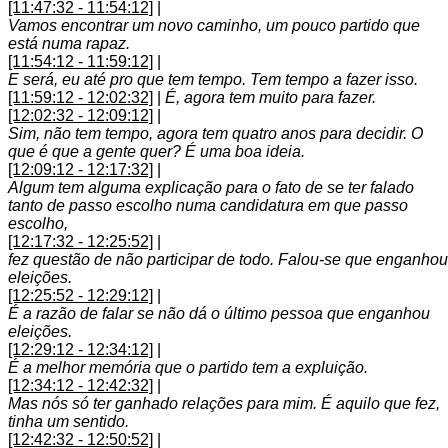
[11:47:32 - 11:54:12]
|
Vamos encontrar um novo caminho, um pouco partido que
está numa rapaz.
[11:54:12 - 11:59:12]
|
E será, eu até pro que tem tempo. Tem tempo a fazer isso.
[11:59:12 - 12:02:32]
|
É, agora tem muito para fazer.
[12:02:32 - 12:09:12]
|
Sim, não tem tempo, agora tem quatro anos para decidir. O
que é que a gente quer? É uma boa ideia.
[12:09:12 - 12:17:32]
|
Algum tem alguma explicação para o fato de se ter falado
tanto de passo escolho numa candidatura em que passo
escolho,
[12:17:32 - 12:25:52]
|
fez questão de não participar de todo. Falou-se que enganhou
eleições.
[12:25:52 - 12:29:12]
|
É a razão de falar se não dá o último pessoa que enganhou
eleições.
[12:29:12 - 12:34:12]
|
É a melhor memória que o partido tem a expluição.
[12:34:12 - 12:42:32]
|
Mas nós só ter ganhado relações para mim. É aquilo que fez,
tinha um sentido.
[12:42:32 - 12:50:52]
|