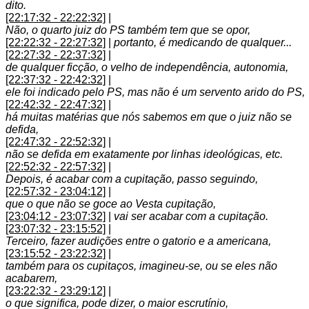
dito.
[22:17:32 - 22:22:32]
|
Não, o quarto juiz do PS também tem que se opor,
[22:22:32 - 22:27:32]
|
portanto, é medicando de qualquer...
[22:27:32 - 22:37:32]
|
de qualquer ficção, o velho de independência, autonomia,
[22:37:32 - 22:42:32]
|
ele foi indicado pelo PS, mas não é um servento arido do PS,
[22:42:32 - 22:47:32]
|
há muitas matérias que nós sabemos em que o juiz não se
defida,
[22:47:32 - 22:52:32]
|
não se defida em exatamente por linhas ideológicas, etc.
[22:52:32 - 22:57:32]
|
Depois, é acabar com a cupitação, passo seguindo,
[22:57:32 - 23:04:12]
|
que o que não se goce ao Vesta cupitação,
[23:04:12 - 23:07:32]
|
vai ser acabar com a cupitação.
[23:07:32 - 23:15:52]
|
Terceiro, fazer audições entre o gatorio e a americana,
[23:15:52 - 23:22:32]
|
também para os cupitaços, imagineu-se, ou se eles não
acabarem,
[23:22:32 - 23:29:12]
|
o que significa, pode dizer, o maior escrutínio,