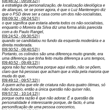
[08:46:32 - 09:09:32]
|
a estratégia de personalização, de localização ideológica e
de alianças, se se poser agora, é que o Luz Mantenegro diz
que o PSD deve ser a casa como um dos não-socialistas,
[09:09:32 - 09:24:52]
|
o que significa que estaria aberta todos os não-socialistas,
enquanto o Moreira da Silva diz uma forma aliás parecida
com a do Paulo Rangel,
[09:24:52 - 09:30:52]
|
quando se candidatou no fundo da esquerda moderária e a
direita moderada.
[09:30:52 - 09:40:52]
|
Portanto, os colindos são uma diferença muito grande, era
uma diferença que tinha feito muita diferença a uns tempos,
[09:40:52 - 09:49:12]
|
agora não faz nenhuma porque aqui estão, não se põem,
claro que há pessoas que acham que a vida pela maioria que
muda do que.
[09:49:12 - 09:57:32]
|
A quem acha que ele de criatura não dura quatro ótimas, só
não duracio, então a única questão não quiser não,
[09:57:32 - 10:14:12]
|
porque outra razão é que não adorar. É a questão da
personalidade é interessante porque, de facto, é uma
personificação de uma pessoa concorrico,