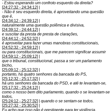
- Estou esperando um confroto esquerdo da direita?
[24:27:32 - 24:34:12]
|
- Não é seu esquerdo direita, é aproveitando uma questão
que é,
[24:34:12 - 24:39:12]
|
naturalmente uma questão polêmica e divisiva,
[24:39:12 - 24:44:12]
|
e suscitar da presta de presta de clarações,
[24:44:12 - 24:52:32]
|
é aproveitar para fazer umas manobras constitucionais,
[24:52:32 - 24:59:12]
|
ou para constitucionais, que me parecem significar assumir
[24:59:12 - 25:09:12]
|
que o tribunal, constitucional, passa a ser um parlamento
bicho,
[25:09:12 - 25:12:32]
|
portanto, há quatro senhores da bancada do PS,
[25:12:32 - 25:17:32]
|
há uns senhores da bancada do PSD, e até te levantam-se,
[25:17:32 - 25:24:12]
|
como o nosso bem dito parlamento, quando o se levantam-se
todos,
[25:24:12 - 25:27:32]
|
quando o se sentam-se todos.
[25:27:32 - 25:30:52]
|
Eu acho que isso não é prestigente para ter violência,