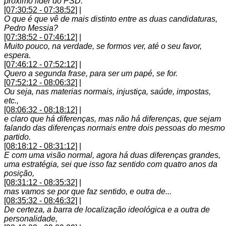
próximo líder do PSD.
[07:30:52 - 07:38:52]
|
O que é que vê de mais distinto entre as duas candidaturas,
Pedro Messia?
[07:38:52 - 07:46:12]
|
Muito pouco, na verdade, se formos ver, até o seu favor,
espera.
[07:46:12 - 07:52:12]
|
Quero a segunda frase, para ser um papé, se for.
[07:52:12 - 08:06:32]
|
Ou seja, nas materias normais, injustiça, saúde, impostas,
etc.,
[08:06:32 - 08:18:12]
|
e claro que há diferenças, mas não há diferenças, que sejam
falando das diferenças normais entre dois pessoas do mesmo
partido.
[08:18:12 - 08:31:12]
|
E com uma visão normal, agora há duas diferenças grandes,
uma estratégia, sei que isso faz sentido com quatro anos da
posição,
[08:31:12 - 08:35:32]
|
mas vamos se por que faz sentido, e outra de...
[08:35:32 - 08:46:32]
|
De certeza, a barra de localização ideológica e a outra de
personalidade,