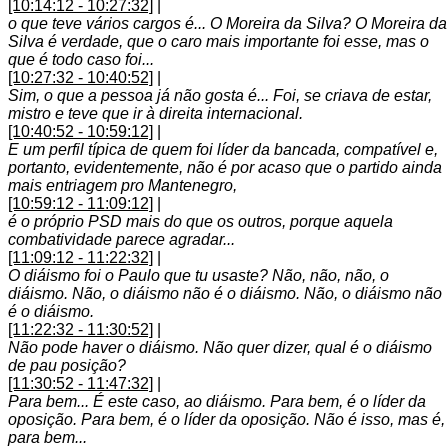
[10:14:12 - 10:27:32]
|
o que teve vários cargos é... O Moreira da Silva? O Moreira da
Silva é verdade, que o caro mais importante foi esse, mas o
que é todo caso foi...
[10:27:32 - 10:40:52]
|
Sim, o que a pessoa já não gosta é... Foi, se criava de estar,
mistro e teve que ir à direita internacional.
[10:40:52 - 10:59:12]
|
E um perfil típica de quem foi líder da bancada, compatível e,
portanto, evidentemente, não é por acaso que o partido ainda
mais entriagem pro Mantenegro,
[10:59:12 - 11:09:12]
|
é o próprio PSD mais do que os outros, porque aquela
combatividade parece agradar...
[11:09:12 - 11:22:32]
|
O diáismo foi o Paulo que tu usaste? Não, não, não, o
diáismo. Não, o diáismo não é o diáismo. Não, o diáismo não
é o diáismo.
[11:22:32 - 11:30:52]
|
Não pode haver o diáismo. Não quer dizer, qual é o diáismo
de pau posição?
[11:30:52 - 11:47:32]
|
Para bem... É este caso, ao diáismo. Para bem, é o líder da
oposição. Para bem, é o líder da oposição. Não é isso, mas é,
para bem...