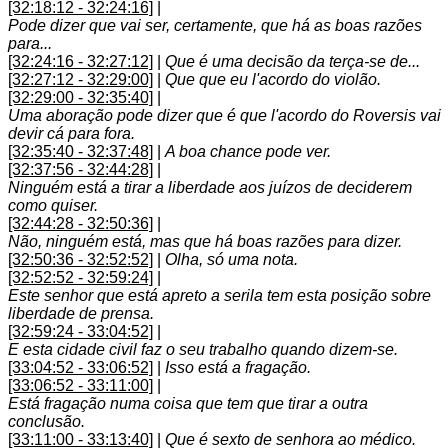
[32:18:12 - 32:24:16]
|
Pode dizer que vai ser, certamente, que há as boas razões
para...
[32:24:16 - 32:27:12]
|
Que é uma decisão da terça-se de...
[32:27:12 - 32:29:00]
|
Que que eu l'acordo do violão.
[32:29:00 - 32:35:40]
|
Uma aboração pode dizer que é que l'acordo do Roversis vai
devir cá para fora.
[32:35:40 - 32:37:48]
|
A boa chance pode ver.
[32:37:56 - 32:44:28]
|
Ninguém está a tirar a liberdade aos juízos de deciderem
como quiser.
[32:44:28 - 32:50:36]
|
Não, ninguém está, mas que há boas razões para dizer.
[32:50:36 - 32:52:52]
|
Olha, só uma nota.
[32:52:52 - 32:59:24]
|
Este senhor que está apreto a serila tem esta posição sobre
liberdade de prensa.
[32:59:24 - 33:04:52]
|
E esta cidade civil faz o seu trabalho quando dizem-se.
[33:04:52 - 33:06:52]
|
Isso está a fragação.
[33:06:52 - 33:11:00]
|
Está fragação numa coisa que tem que tirar a outra
conclusão.
[33:11:00 - 33:13:40]
|
Que é sexto de senhora ao médico.