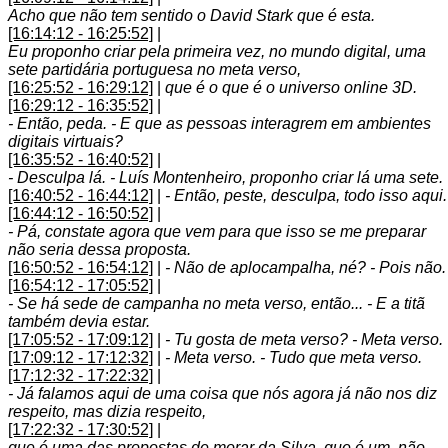
Acho que não tem sentido o David Stark que é esta.
[16:14:12 - 16:25:52]
|
Eu proponho criar pela primeira vez, no mundo digital, uma
sete partidária portuguesa no meta verso,
[16:25:52 - 16:29:12]
|
que é o que é o universo online 3D.
[16:29:12 - 16:35:52]
|
- Então, peda. - E que as pessoas interagrem em ambientes
digitais virtuais?
[16:35:52 - 16:40:52]
|
- Desculpa lá. - Luís Montenheiro, proponho criar lá uma sete.
[16:40:52 - 16:44:12]
|
- Então, peste, desculpa, todo isso aqui.
[16:44:12 - 16:50:52]
|
- Pá, constate agora que vem para que isso se me preparar
não seria dessa proposta.
[16:50:52 - 16:54:12]
|
- Não de aplocampalha, né? - Pois não.
[16:54:12 - 17:05:52]
|
- Se há sede de campanha no meta verso, então... - E a titã
também devia estar.
[17:05:52 - 17:09:12]
|
- Tu gosta de meta verso? - Meta verso.
[17:09:12 - 17:12:32]
|
- Meta verso. - Tudo que meta verso.
[17:12:32 - 17:22:32]
|
- Já falamos aqui de uma coisa que nós agora já não nos diz
respeito, mas dizia respeito,
[17:22:32 - 17:30:52]
|
que é uma das propostas de morar da Silva, que é um, não