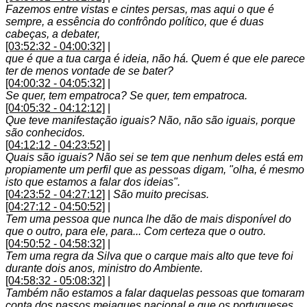
Fazemos entre vistas e cintes persas, mas aqui o que é
sempre, a essência do confrôndo político, que é duas
cabeças, a debater,
[03:52:32 - 04:00:32]
|
que é que a tua carga é ideia, não há. Quem é que ele parece
ter de menos vontade de se bater?
[04:00:32 - 04:05:32]
|
Se quer, tem empatroca? Se quer, tem empatroca.
[04:05:32 - 04:12:12]
|
Que teve manifestação iguais? Não, não são iguais, porque
são conhecidos.
[04:12:12 - 04:23:52]
|
Quais são iguais? Não sei se tem que nenhum deles está em
propiamente um perfil que as pessoas digam, "olha, é mesmo
isto que estamos a falar dos ideias".
[04:23:52 - 04:27:12]
|
São muito precisas.
[04:27:12 - 04:50:52]
|
Tem uma pessoa que nunca lhe dão de mais disponível do
que o outro, para ele, para... Com certeza que o outro.
[04:50:52 - 04:58:32]
|
Tem uma regra da Silva que o carque mais alto que teve foi
durante dois anos, ministro do Ambiente.
[04:58:32 - 05:08:32]
|
Também não estamos a falar daquelas pessoas que tomaram
conta dos passos meiaques nacional e que os portugueses