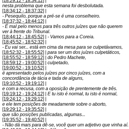
[18:29:12 - 18:34:12]
|
nesta problema que esta semana foi desbolutada.
[18:34:12 - 18:37:32]
|
- Pesequilo, porque a pré-se é uma conselheiro.
[18:37:32 - 18:44:12]
|
- É mal pelo menos para três outros juízes que não querem
ver à frente do Tribunal.
[18:44:12 - 18:45:52]
|
- Vamos para a Coreia.
[18:45:52 - 18:52:32]
|
- Eu vai ser... está em cima da mesa para se culpetávamos,
[18:52:32 - 18:55:52]
|
para ser um dos juízes culpetáticos,
[18:55:52 - 18:59:12]
|
do Pedro Machete,
[18:59:12 - 19:00:52]
|
culpetado,
[19:00:52 - 19:10:52]
|
é apresentado pelos juízes por cinco juízes, com a
concordância de tácia e tada de alguns,
[19:10:52 - 19:19:12]
|
e com a recusa, com a oposição de prentemente de três.
[19:19:12 - 19:24:12]
|
E tu isto é normal, tu isto é normal,
[19:24:12 - 19:29:12]
|
e ele tem posições de meadamente sobre o aborto,
[19:29:12 - 19:35:52]
|
que são posições publicadas, algumas...
[19:35:52 - 19:40:52]
|
- Não dá mais para dê-se, você quer um adjetivo que vinha aí.