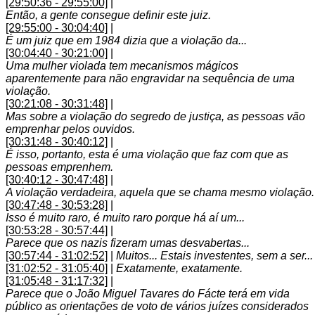
[29:50:36 - 29:55:00]
|
Então, a gente consegue definir este juiz.
[29:55:00 - 30:04:40]
|
É um juiz que em 1984 dizia que a violação da...
[30:04:40 - 30:21:00]
|
Uma mulher violada tem mecanismos mágicos
aparentemente para não engravidar na sequência de uma
violação.
[30:21:08 - 30:31:48]
|
Mas sobre a violação do segredo de justiça, as pessoas vão
emprenhar pelos ouvidos.
[30:31:48 - 30:40:12]
|
É isso, portanto, esta é uma violação que faz com que as
pessoas emprenhem.
[30:40:12 - 30:47:48]
|
A violação verdadeira, aquela que se chama mesmo violação.
[30:47:48 - 30:53:28]
|
Isso é muito raro, é muito raro porque há aí um...
[30:53:28 - 30:57:44]
|
Parece que os nazis fizeram umas desvabertas...
[30:57:44 - 31:02:52]
|
Muitos... Estais investentes, sem a ser...
[31:02:52 - 31:05:40]
|
Exatamente, exatamente.
[31:05:48 - 31:17:32]
|
Parece que o João Miguel Tavares do Fácte terá em vida
público as orientações de voto de vários juízes considerados