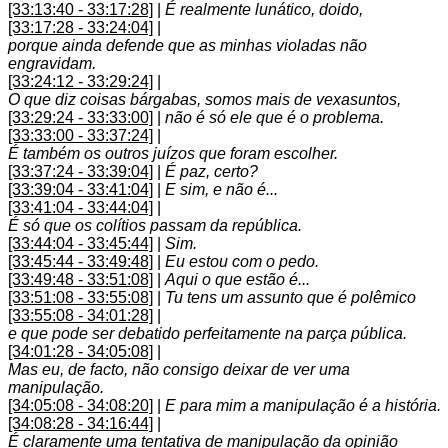
[33:13:40 - 33:17:28]
|
É realmente lunático, doido,
[33:17:28 - 33:24:04]
|
porque ainda defende que as minhas violadas não
engravidam.
[33:24:12 - 33:29:24]
|
O que diz coisas bárgabas, somos mais de vexasuntos,
[33:29:24 - 33:33:00]
|
não é só ele que é o problema.
[33:33:00 - 33:37:24]
|
É também os outros juízos que foram escolher.
[33:37:24 - 33:39:04]
|
É paz, certo?
[33:39:04 - 33:41:04]
|
E sim, e não é...
[33:41:04 - 33:44:04]
|
É só que os colítios passam da república.
[33:44:04 - 33:45:44]
|
Sim.
[33:45:44 - 33:49:48]
|
Eu estou com o pedo.
[33:49:48 - 33:51:08]
|
Aqui o que estão é...
[33:51:08 - 33:55:08]
|
Tu tens um assunto que é polêmico
[33:55:08 - 34:01:28]
|
e que pode ser debatido perfeitamente na parça pública.
[34:01:28 - 34:05:08]
|
Mas eu, de facto, não consigo deixar de ver uma
manipulação.
[34:05:08 - 34:08:20]
|
E para mim a manipulação é a história.
[34:08:28 - 34:16:44]
|
É claramente uma tentativa de manipulação da opinião