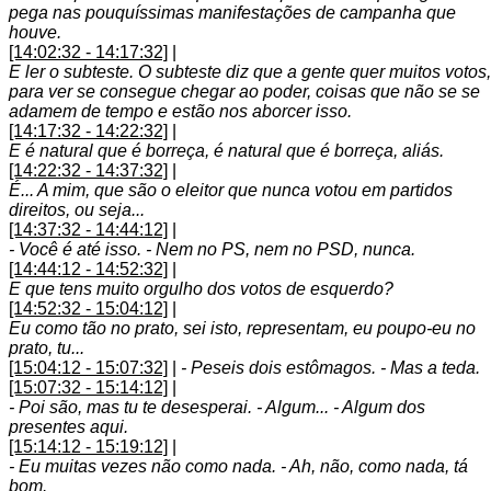
pega nas pouquíssimas manifestações de campanha que
houve.
[14:02:32 - 14:17:32]
|
E ler o subteste. O subteste diz que a gente quer muitos votos,
para ver se consegue chegar ao poder, coisas que não se se
adamem de tempo e estão nos aborcer isso.
[14:17:32 - 14:22:32]
|
E é natural que é borreça, é natural que é borreça, aliás.
[14:22:32 - 14:37:32]
|
É... A mim, que são o eleitor que nunca votou em partidos
direitos, ou seja...
[14:37:32 - 14:44:12]
|
- Você é até isso. - Nem no PS, nem no PSD, nunca.
[14:44:12 - 14:52:32]
|
E que tens muito orgulho dos votos de esquerdo?
[14:52:32 - 15:04:12]
|
Eu como tão no prato, sei isto, representam, eu poupo-eu no
prato, tu...
[15:04:12 - 15:07:32]
|
- Peseis dois estômagos. - Mas a teda.
[15:07:32 - 15:14:12]
|
- Poi são, mas tu te desesperai. - Algum... - Algum dos
presentes aqui.
[15:14:12 - 15:19:12]
|
- Eu muitas vezes não como nada. - Ah, não, como nada, tá
bom.