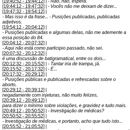
[19:40:52 - 19:44:12]
|
- Não, não, espera.
[19:44:12 - 19:47:32]
|
- Vocês não me deixam de dizer...
[19:47:32 - 19:54:12]
|
- Mas isso é da frase... - Pusições publicadas, publicadas
adjetivos.
[19:54:12 - 20:04:12]
|
- Pusições publicadas e algumas delas, não me ademente a
essa posição do 84.
[20:04:12 - 20:07:32]
|
- Aqui não está como participio passado, não sei,
[20:07:32 - 20:12:32]
|
é uma discussão de batigramatical, entre os dois...
[20:12:32 - 20:15:52]
|
- Tantar iria de trampa, já.
[20:15:52 - 20:17:32]
|
- É...
[20:17:32 - 20:29:12]
|
- Pusições públicas e publicadas e refrescadas sobre o
aborto,
[20:29:12 - 20:39:12]
|
negadamente com injeturas, não muito felizes,
[20:39:12 - 20:49:12]
|
para dizer o mínimo sobre violações, e gravidez e tudo mais.
[20:49:12 - 20:50:52]
|
- Investigação de médicas?
[20:50:52 - 20:55:52]
|
- Investigação de médicas, e portanto, acho que tudo isto...
[20:55:52 - 21:05:52]
|