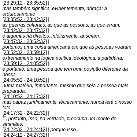
[23:29:12 - 23:35:52]
|
mas também significa, evidentemente, abraçar a
ordurosamente
[23:35:52 - 23:42:32]
|
as guerras culturais, as que as pessoas, as que erram,
[23:42:32 - 23:47:32]
|
e algumas há direitos, infelizmente, anseiam,
[23:47:32 - 23:52:32]
|
portemos uma coisa americana em que as pessoas voaram
[23:52:32 - 23:59:12]
|
extremamente na lógica política ideológica, a partidária,
[23:59:12 - 24:05:52]
|
e portanto, uma pessoa que tem uma posição diferente da
nossa,
[24:05:52 - 24:10:52]
|
numa matéria, importante, mesmo que seja a pessoa mais
preparada,
[24:10:52 - 24:17:32]
|
mas capaz juridicamente, técnicamente, nunca terá o nosso
foto.
[24:17:32 - 24:22:32]
|
E, portanto, isso, na verdade, preocupa um monte de
simmães,
[24:22:32 - 24:24:12]
|
porque isso...
[24:24:12 - 24:27:32]
|