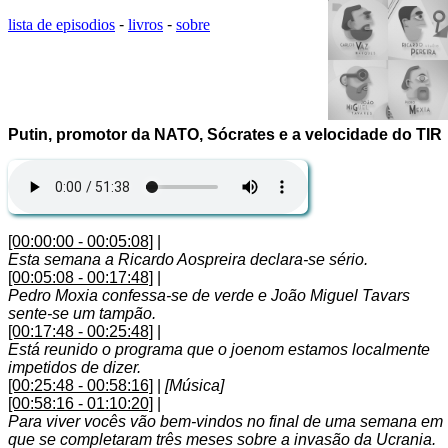
lista de episodios
-
livros
-
sobre
Putin, promotor da NATO, Sócrates e a velocidade do TIR
[00:00:00 - 00:05:08]
|
Esta semana a Ricardo Aospreira declara-se sério.
[00:05:08 - 00:17:48]
|
Pedro Moxia confessa-se de verde e João Miguel Tavars
sente-se um tampão.
[00:17:48 - 00:25:48]
|
Está reunido o programa que o joenom estamos localmente
impetidos de dizer.
[00:25:48 - 00:58:16]
|
[Música]
[00:58:16 - 01:10:20]
|
Para viver vocês vão bem-vindos no final de uma semana em
que se completaram três meses sobre a invasão da Ucrania.