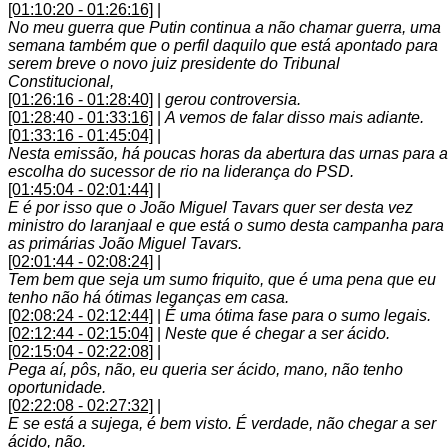
[01:10:20 - 01:26:16]
|
No meu guerra que Putin continua a não chamar guerra, uma
semana também que o perfil daquilo que está apontado para
serem breve o novo juiz presidente do Tribunal
Constitucional,
[01:26:16 - 01:28:40]
|
gerou controversia.
[01:28:40 - 01:33:16]
|
A vemos de falar disso mais adiante.
[01:33:16 - 01:45:04]
|
Nesta emissão, há poucas horas da abertura das urnas para a
escolha do sucessor de rio na liderança do PSD.
[01:45:04 - 02:01:44]
|
E é por isso que o João Miguel Tavars quer ser desta vez
ministro do laranjaal e que está o sumo desta campanha para
as primárias João Miguel Tavars.
[02:01:44 - 02:08:24]
|
Tem bem que seja um sumo friquito, que é uma pena que eu
tenho não há ótimas leganças em casa.
[02:08:24 - 02:12:44]
|
É uma ótima fase para o sumo legais.
[02:12:44 - 02:15:04]
|
Neste que é chegar a ser ácido.
[02:15:04 - 02:22:08]
|
Pega aí, pôs, não, eu queria ser ácido, mano, não tenho
oportunidade.
[02:22:08 - 02:27:32]
|
E se está a sujega, é bem visto. É verdade, não chegar a ser
ácido, não.