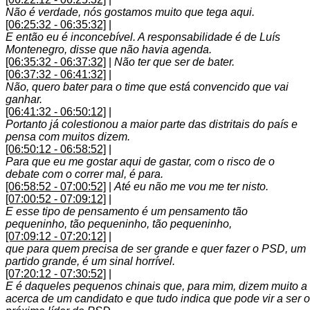
Não é verdade, nós gostamos muito que tega aqui.
[06:25:32 - 06:35:32]
|
E então eu é inconcebível. A responsabilidade é de Luís
Montenegro, disse que não havia agenda.
[06:35:32 - 06:37:32]
|
Não ter que ser de bater.
[06:37:32 - 06:41:32]
|
Não, quero bater para o time que está convencido que vai
ganhar.
[06:41:32 - 06:50:12]
|
Portanto já colestionou a maior parte das distritais do país e
pensa com muitos dizem.
[06:50:12 - 06:58:52]
|
Para que eu me gostar aqui de gastar, com o risco de o
debate com o correr mal, é para.
[06:58:52 - 07:00:52]
|
Até eu não me vou me ter nisto.
[07:00:52 - 07:09:12]
|
E esse tipo de pensamento é um pensamento tão
pequeninho, tão pequeninho, tão pequeninho,
[07:09:12 - 07:20:12]
|
que para quem precisa de ser grande e quer fazer o PSD, um
partido grande, é um sinal horrível.
[07:20:12 - 07:30:52]
|
E é daqueles pequenos chinais que, para mim, dizem muito a
acerca de um candidato e que tudo indica que pode vir a ser o