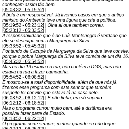
conheçam assim tão bem.
[05:08:32 - 05:19:52]
|
A bola é um responsável. Já tivemos casos em que o antigo
ministro do Ambiente teve uma figura que cria a política.
[05:19:52 - 05:23:12]
|
Olha aí que também correu.
[05:23:12 - 05:33:52]
|
A responsabilidade que é de Luís Montenegro é verdade que
ele se desculpa com o Marguerga da Silva.
[05:33:52 - 05:45:32]
|
Pontando de Cacupé de Marguerga da Silva que teve convite,
porque o pobre Marguerga da Silva teve convite de um dia 16.
[05:45:32 - 05:54:52]
|
Mas no dia 19 estava na rua, não contém a DGS, mas não
estava na rua a fazer campanha.
[05:54:52 - 06:08:52]
|
E mostrou-se a total disponibilidade, além de que nós já
fizemos esse programa com este senhor que também
suspeite ter convite que estava lá na casa dele.
[06:08:52 - 06:12:12]
|
E não tinha, era só supeito.
[06:12:12 - 06:18:52]
|
Mas o programa currou muito bem, até a distância era
possível fazer parte de Estado.
[06:18:52 - 06:22:12]
|
O programa corre sempre, melhor quando eu não toque.
[06:22:12 - 06:25:32]
|