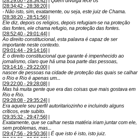
[28:29:00 - 28:34:42]
|
Quem divulga lece os
[28:34:42 - 28:38:20]
|
- Não isto, sim, exatamente, ou seja, este juiz de Chama.
[28:38:20 - 28:51:56]
|
Ele diz, depois os religios, depois refugiam-se na proteção
das fontes, ele chama refugio, na proteção das fontes.
[28:52:40 - 29:01:44]
|
Ao direito constitucional, esta palavra é capaz de ser
importante neste contexto.
[29:01:44 - 29:14:16]
|
É o direito constitucional que garante é impenhecido ao
jornalismo, claro que há uma boa parte das pessoas,
[29:14:16 - 29:22:00]
|
nascer de pessoas na cidade de proteção das quais se calhar
o Rio e Rio é apenas um...
[29:22:00 - 29:28:08]
|
Mas há muita gente que era das coisas que mais gostava em
Rio e Rio.
[29:28:08 - 29:35:24]
|
Era aquele seu perfil autoritariozinho e incluindo alguns
críticos, este subito.
[29:35:32 - 29:47:56]
|
Exatamente, que se calhar nesta matéria iriam juntar com ele,
sem problemas, mas...
[29:47:56 - 29:50:36]
|
É que isto é isto, isto juiz.