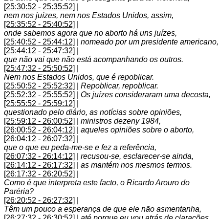
[25:30:52 - 25:35:52]
|
nem nos juízes, nem nos Estados Unidos, assim,
[25:35:52 - 25:40:52]
|
onde sabemos agora que no aborto há uns juízes,
[25:40:52 - 25:44:12]
|
nomeado por um presidente americano,
[25:44:12 - 25:47:32]
|
que não vai que não está acompanhando os outros.
[25:47:32 - 25:50:52]
|
Nem nos Estados Unidos, que é repoblicar.
[25:50:52 - 25:52:32]
|
Repoblicar, repoblicar.
[25:52:32 - 25:55:52]
|
Os juízes consideraram uma decosta,
[25:55:52 - 25:59:12]
|
questionado pelo diário, as notícias sobre opiniões,
[25:59:12 - 26:00:52]
|
ministros dezeny 1984,
[26:00:52 - 26:04:12]
|
aqueles opiniões sobre o aborto,
[26:04:12 - 26:07:32]
|
que o que eu peda-me-se e fez a referência,
[26:07:32 - 26:14:12]
|
recusou-se, esclarecer-se ainda,
[26:14:12 - 26:17:32]
|
as mantém nos mesmos termos.
[26:17:32 - 26:20:52]
|
Como é que interpreta este facto, o Ricardo Arouro do
Paréria?
[26:20:52 - 26:27:32]
|
Têm um pouco a esperança de que ele não asmentanha,
[26:27:32 - 26:30:52]
|
até porque eu vou atrás de clarações,