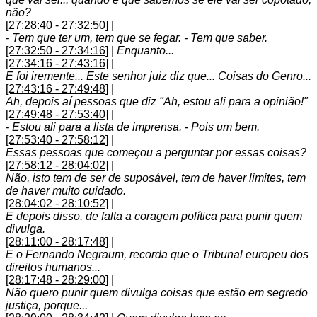
não?
[27:28:40 - 27:32:50]
|
- Tem que ter um, tem que se fegar. - Tem que saber.
[27:32:50 - 27:34:16]
|
Enquanto...
[27:34:16 - 27:43:16]
|
E foi iremente... Este senhor juiz diz que... Coisas do Genro...
[27:43:16 - 27:49:48]
|
Ah, depois aí pessoas que diz "Ah, estou ali para a opinião!"
[27:49:48 - 27:53:40]
|
- Estou ali para a lista de imprensa. - Pois um bem.
[27:53:40 - 27:58:12]
|
Essas pessoas que começou a perguntar por essas coisas?
[27:58:12 - 28:04:02]
|
Não, isto tem de ser de suposável, tem de haver limites, tem
de haver muito cuidado.
[28:04:02 - 28:10:52]
|
E depois disso, de falta a coragem política para punir quem
divulga.
[28:11:00 - 28:17:48]
|
E o Fernando Negraum, recorda que o Tribunal europeu dos
direitos humanos...
[28:17:48 - 28:29:00]
|
Não quero punir quem divulga coisas que estão em segredo
justiça, porque...