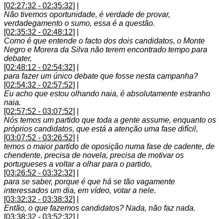
[02:27:32 - 02:35:32]
|
Não tivemos oportunidade, é verdade de provar,
verdadegamento o sumo, essa é a questão.
[02:35:32 - 02:48:12]
|
Como é que entende o facto dos dois candidatos, o Monte
Negro e Morera da Silva não terem encontrado tempo para
debater,
[02:48:12 - 02:54:32]
|
para fazer um único debate que fosse nesta campanha?
[02:54:32 - 02:57:52]
|
Eu acho que estou olhando naia, é absolutamente estranho
naia.
[02:57:52 - 03:07:52]
|
Nós temos um partido que toda a gente assume, enquanto os
próprios candidatos, que está a atenção uma fase difícil,
[03:07:52 - 03:26:52]
|
temos o maior partido de oposição numa fase de cadente, de
chendente, precisa de novela, precisa de motivar os
portugueses a voltar a olhar para o partido,
[03:26:52 - 03:32:32]
|
para se saber, porque é que há se tão vagamente
interessados um dia, em vídeo, votar a nele.
[03:32:32 - 03:38:32]
|
Então, o que fazemos candidatos? Nada, não faz nada.
[03:38:32 - 03:52:32]
|