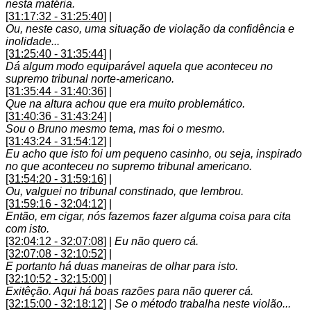
nesta matéria.
[31:17:32 - 31:25:40]
|
Ou, neste caso, uma situação de violação da confidência e
inolidade...
[31:25:40 - 31:35:44]
|
Dá algum modo equiparável aquela que aconteceu no
supremo tribunal norte-americano.
[31:35:44 - 31:40:36]
|
Que na altura achou que era muito problemático.
[31:40:36 - 31:43:24]
|
Sou o Bruno mesmo tema, mas foi o mesmo.
[31:43:24 - 31:54:12]
|
Eu acho que isto foi um pequeno casinho, ou seja, inspirado
no que aconteceu no supremo tribunal americano.
[31:54:20 - 31:59:16]
|
Ou, valguei no tribunal constinado, que lembrou.
[31:59:16 - 32:04:12]
|
Então, em cigar, nós fazemos fazer alguma coisa para cita
com isto.
[32:04:12 - 32:07:08]
|
Eu não quero cá.
[32:07:08 - 32:10:52]
|
E portanto há duas maneiras de olhar para isto.
[32:10:52 - 32:15:00]
|
Exitêção. Aqui há boas razões para não querer cá.
[32:15:00 - 32:18:12]
|
Se o método trabalha neste violão...