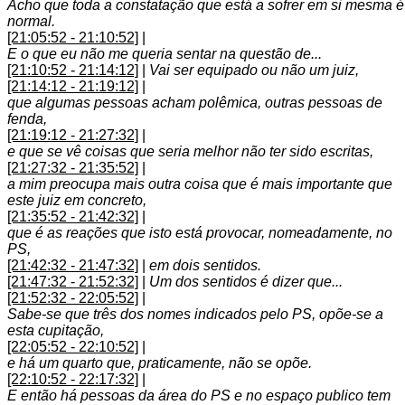
Acho que toda a constatação que está a sofrer em si mesma é
normal.
[21:05:52 - 21:10:52]
|
E o que eu não me queria sentar na questão de...
[21:10:52 - 21:14:12]
|
Vai ser equipado ou não um juiz,
[21:14:12 - 21:19:12]
|
que algumas pessoas acham polêmica, outras pessoas de
fenda,
[21:19:12 - 21:27:32]
|
e que se vê coisas que seria melhor não ter sido escritas,
[21:27:32 - 21:35:52]
|
a mim preocupa mais outra coisa que é mais importante que
este juiz em concreto,
[21:35:52 - 21:42:32]
|
que é as reações que isto está provocar, nomeadamente, no
PS,
[21:42:32 - 21:47:32]
|
em dois sentidos.
[21:47:32 - 21:52:32]
|
Um dos sentidos é dizer que...
[21:52:32 - 22:05:52]
|
Sabe-se que três dos nomes indicados pelo PS, opõe-se a
esta cupitação,
[22:05:52 - 22:10:52]
|
e há um quarto que, praticamente, não se opõe.
[22:10:52 - 22:17:32]
|
E então há pessoas da área do PS e no espaço publico tem