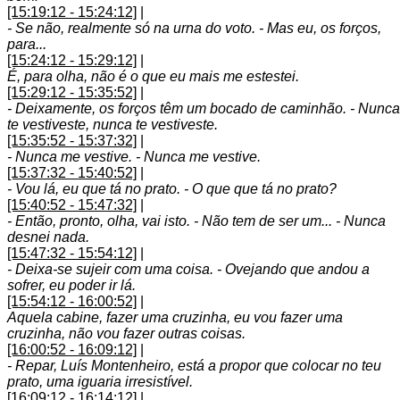
[15:19:12 - 15:24:12]
|
- Se não, realmente só na urna do voto. - Mas eu, os forços,
para...
[15:24:12 - 15:29:12]
|
É, para olha, não é o que eu mais me estestei.
[15:29:12 - 15:35:52]
|
- Deixamente, os forços têm um bocado de caminhão. - Nunca
te vestiveste, nunca te vestiveste.
[15:35:52 - 15:37:32]
|
- Nunca me vestive. - Nunca me vestive.
[15:37:32 - 15:40:52]
|
- Vou lá, eu que tá no prato. - O que que tá no prato?
[15:40:52 - 15:47:32]
|
- Então, pronto, olha, vai isto. - Não tem de ser um... - Nunca
desnei nada.
[15:47:32 - 15:54:12]
|
- Deixa-se sujeir com uma coisa. - Ovejando que andou a
sofrer, eu poder ir lá.
[15:54:12 - 16:00:52]
|
Aquela cabine, fazer uma cruzinha, eu vou fazer uma
cruzinha, não vou fazer outras coisas.
[16:00:52 - 16:09:12]
|
- Repar, Luís Montenheiro, está a propor que colocar no teu
prato, uma iguaria irresistível.
[16:09:12 - 16:14:12]
|