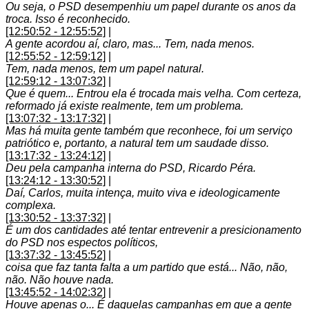
Ou seja, o PSD desempenhiu um papel durante os anos da
troca. Isso é reconhecido.
[12:50:52 - 12:55:52]
|
A gente acordou aí, claro, mas... Tem, nada menos.
[12:55:52 - 12:59:12]
|
Tem, nada menos, tem um papel natural.
[12:59:12 - 13:07:32]
|
Que é quem... Entrou ela é trocada mais velha. Com certeza,
reformado já existe realmente, tem um problema.
[13:07:32 - 13:17:32]
|
Mas há muita gente também que reconhece, foi um serviço
patriótico e, portanto, a natural tem um saudade disso.
[13:17:32 - 13:24:12]
|
Deu pela campanha interna do PSD, Ricardo Péra.
[13:24:12 - 13:30:52]
|
Daí, Carlos, muita intença, muito viva e ideologicamente
complexa.
[13:30:52 - 13:37:32]
|
É um dos cantidades até tentar entrevenir a presicionamento
do PSD nos espectos políticos,
[13:37:32 - 13:45:52]
|
coisa que faz tanta falta a um partido que está... Não, não,
não. Não houve nada.
[13:45:52 - 14:02:32]
|
Houve apenas o... É daquelas campanhas em que a gente