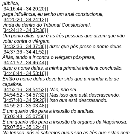
pública,
[34:16:44 - 34:20:20]
|
paga influência, eu tenho um anal constucional,
[34:20:20 - 34:24:12]
|
vinda de dentro do Tribunal Constucional.
[34:24:12 - 34:32:36]
|
Um ponto aliás, que é as três pessoas que dizem que vão
votar contra o viérgam,
[34:32:36 - 34:37:36]
|
dizer que pós-prese o nome delas.
[34:37:36 - 34:41:52]
|
Aliás, tendo a ir contra o viérgam pós-prese,
[34:41:52 - 34:46:44]
|
dizer o nome delas, a minha primeira intuitiva conclusão.
[34:46:44 - 34:53:16]
|
Então o nome delas deve ter sido que a mandar isto de
capafora.
[34:53:16 - 34:54:52]
|
Não, não sei.
[34:54:52 - 34:57:32]
|
Mas isso que está descrascendo.
[34:57:40 - 34:59:20]
|
Isso que está descrasando.
[34:59:20 - 35:03:48]
|
E um quarto vão para a insusão do aralhas.
[35:03:48 - 35:07:56]
|
E um quarto vão para a insusão da organes da Nagómosa.
[35:07:56 - 35:12:44]
|
Na tensão, nós já sabemos quais são as três que estão com.