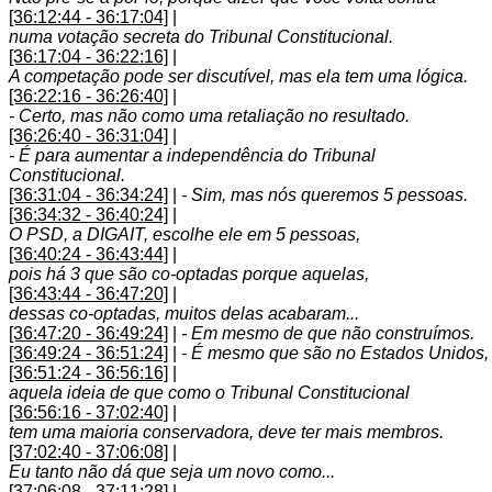
[36:12:44 - 36:17:04]
|
numa votação secreta do Tribunal Constitucional.
[36:17:04 - 36:22:16]
|
A competação pode ser discutível, mas ela tem uma lógica.
[36:22:16 - 36:26:40]
|
- Certo, mas não como uma retaliação no resultado.
[36:26:40 - 36:31:04]
|
- É para aumentar a independência do Tribunal
Constitucional.
[36:31:04 - 36:34:24]
|
- Sim, mas nós queremos 5 pessoas.
[36:34:32 - 36:40:24]
|
O PSD, a DIGAIT, escolhe ele em 5 pessoas,
[36:40:24 - 36:43:44]
|
pois há 3 que são co-optadas porque aquelas,
[36:43:44 - 36:47:20]
|
dessas co-optadas, muitos delas acabaram...
[36:47:20 - 36:49:24]
|
- Em mesmo de que não construímos.
[36:49:24 - 36:51:24]
|
- É mesmo que são no Estados Unidos,
[36:51:24 - 36:56:16]
|
aquela ideia de que como o Tribunal Constitucional
[36:56:16 - 37:02:40]
|
tem uma maioria conservadora, deve ter mais membros.
[37:02:40 - 37:06:08]
|
Eu tanto não dá que seja um novo como...
[37:06:08 - 37:11:28]
|