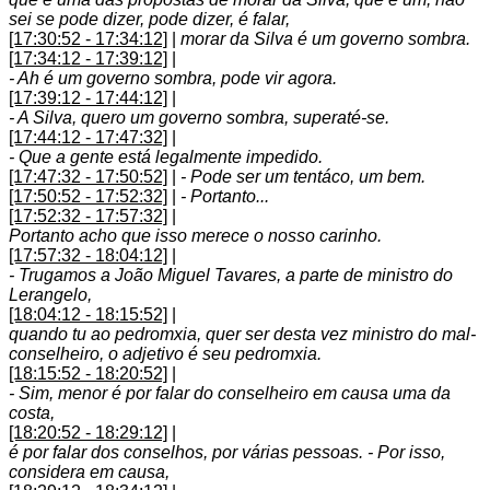
sei se pode dizer, pode dizer, é falar,
[17:30:52 - 17:34:12]
|
morar da Silva é um governo sombra.
[17:34:12 - 17:39:12]
|
- Ah é um governo sombra, pode vir agora.
[17:39:12 - 17:44:12]
|
- A Silva, quero um governo sombra, superaté-se.
[17:44:12 - 17:47:32]
|
- Que a gente está legalmente impedido.
[17:47:32 - 17:50:52]
|
- Pode ser um tentáco, um bem.
[17:50:52 - 17:52:32]
|
- Portanto...
[17:52:32 - 17:57:32]
|
Portanto acho que isso merece o nosso carinho.
[17:57:32 - 18:04:12]
|
- Trugamos a João Miguel Tavares, a parte de ministro do
Lerangelo,
[18:04:12 - 18:15:52]
|
quando tu ao pedromxia, quer ser desta vez ministro do mal-
conselheiro, o adjetivo é seu pedromxia.
[18:15:52 - 18:20:52]
|
- Sim, menor é por falar do conselheiro em causa uma da
costa,
[18:20:52 - 18:29:12]
|
é por falar dos conselhos, por várias pessoas. - Por isso,
considera em causa,