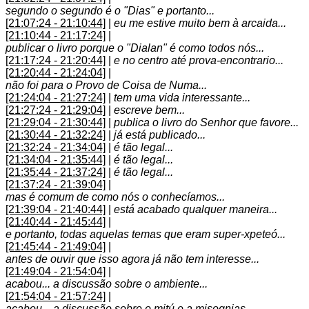
segundo o segundo é o "Dias" e portanto...
[21:07:24 - 21:10:44]
|
eu me estive muito bem à arcaida...
[21:10:44 - 21:17:24]
|
publicar o livro porque o "Dialan" é como todos nós...
[21:17:24 - 21:20:44]
|
e no centro até prova-encontrario...
[21:20:44 - 21:24:04]
|
não foi para o Provo de Coisa de Numa...
[21:24:04 - 21:27:24]
|
tem uma vida interessante...
[21:27:24 - 21:29:04]
|
escreve bem...
[21:29:04 - 21:30:44]
|
publica o livro do Senhor que favore...
[21:30:44 - 21:32:24]
|
já está publicado...
[21:32:24 - 21:34:04]
|
é tão legal...
[21:34:04 - 21:35:44]
|
é tão legal...
[21:35:44 - 21:37:24]
|
é tão legal...
[21:37:24 - 21:39:04]
|
mas é comum de como nós o conhecíamos...
[21:39:04 - 21:40:44]
|
está acabado qualquer maneira...
[21:40:44 - 21:45:44]
|
e portanto, todas aquelas temas que eram super-xpeteó...
[21:45:44 - 21:49:04]
|
antes de ouvir que isso agora já não tem interesse...
[21:49:04 - 21:54:04]
|
acabou... a discussão sobre o ambiente...
[21:54:04 - 21:57:24]
|
acabou... a discussão sobre o mitú e a misognias...