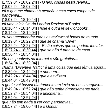
[17:59:04 - 18:02:24]
|
- O leio, coisas nesta rejeira...
[18:02:24 - 18:07:24]
|
foi o que me chamou à atenção nesta estes tempos de
pandemia...
[18:07:24 - 18:10:44]
|
foi uma iniciativa da London Review of Books...
[18:10:44 - 18:14:04]
|
hoje é outra review of books...
[18:14:04 - 18:19:04]
|
eu vou recomendar todas as reviews of books do mundo...
[18:19:04 - 18:22:24]
|
que se chama "Dive"
[18:22:24 - 18:27:24]
|
- E são coisas que se podem lhe atar...
[18:27:24 - 18:30:44]
|
que se não é preciso de casa...
[18:30:44 - 18:34:04]
|
tão nos puníveis na internet e são gratuitas...
[18:34:04 - 18:39:04]
|
chama "Divertive Traffic" é uma coisa que eles têm lá agora...
[18:39:04 - 18:42:24]
|
e adonem...
[18:42:24 - 18:44:04]
|
que eles dizem...
[18:44:04 - 18:49:04]
|
a gente vai buscar diariamente um texto ao nosso arquivo...
[18:49:04 - 18:52:24]
|
que não tenha rigorosamente nada...
[18:52:24 - 18:54:04]
|
é unicritéria...
[18:54:04 - 18:57:24]
|
que não tem nada a ver com pandemias...
[18:57:24 - 19:00:44]
|
e o Gontan...