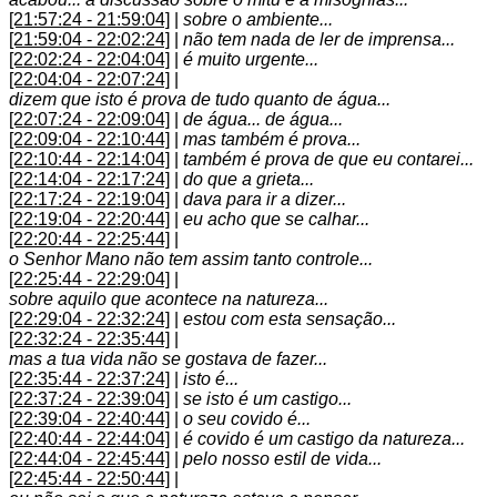
[21:57:24 - 21:59:04]
|
sobre o ambiente...
[21:59:04 - 22:02:24]
|
não tem nada de ler de imprensa...
[22:02:24 - 22:04:04]
|
é muito urgente...
[22:04:04 - 22:07:24]
|
dizem que isto é prova de tudo quanto de água...
[22:07:24 - 22:09:04]
|
de água... de água...
[22:09:04 - 22:10:44]
|
mas também é prova...
[22:10:44 - 22:14:04]
|
também é prova de que eu contarei...
[22:14:04 - 22:17:24]
|
do que a grieta...
[22:17:24 - 22:19:04]
|
dava para ir a dizer...
[22:19:04 - 22:20:44]
|
eu acho que se calhar...
[22:20:44 - 22:25:44]
|
o Senhor Mano não tem assim tanto controle...
[22:25:44 - 22:29:04]
|
sobre aquilo que acontece na natureza...
[22:29:04 - 22:32:24]
|
estou com esta sensação...
[22:32:24 - 22:35:44]
|
mas a tua vida não se gostava de fazer...
[22:35:44 - 22:37:24]
|
isto é...
[22:37:24 - 22:39:04]
|
se isto é um castigo...
[22:39:04 - 22:40:44]
|
o seu covido é...
[22:40:44 - 22:44:04]
|
é covido é um castigo da natureza...
[22:44:04 - 22:45:44]
|
pelo nosso estil de vida...
[22:45:44 - 22:50:44]
|