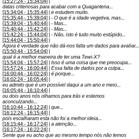
[15:27:24 - 15:34:04]
|
datas criteriosas para acabar com a Quagantena...
[15:34:04 - 15:35:44]
|
e estudem muito.
[15:35:44 - 15:39:04]
|
- O que é a idade vegetiva, mas...
[15:39:04 - 15:40:44]
|
- Mas...
[15:40:44 - 15:42:24]
|
- Mas...
[15:42:24 - 15:44:04]
|
- Não, isto é tudo muito estúpido...
[15:44:04 - 15:50:44]
|
Agora é verdade que não dá-nos falta um dados para avaliar...
[15:50:44 - 15:54:04]
|
qual é a melhor maneira de ter uma Tewi-X?
[15:54:04 - 15:57:24]
|
Isso é uma coisa que me preocupa...
[15:57:24 - 16:00:44]
|
Essa falta de dados por a culpa...
[16:00:44 - 16:02:24]
|
é porque...
[16:02:24 - 16:05:44]
|
eu admito que é um possível daqui a um ano e meio...
[16:05:44 - 16:10:44]
|
ou dois anos nós olhamos para trás e estemos
aconculzando...
[16:10:44 - 16:12:24]
|
que...
[16:12:24 - 16:15:44]
|
pois escalharam esta não foi a melhor ideia...
[16:15:44 - 16:17:24]
|
a atenção...
[16:17:24 - 16:22:24]
|
Sente que eu acho que ao mesmo tempo nós não temos