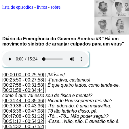
lista de episodios
-
livros
-
sobre
Diário da Emergência do Governo Sombra #3 “Há um
movimento sinistro de arranjar culpados para um vírus”
[00:00:00 - 00:25:50]
|
[Música]
[00:25:50 - 00:27:58]
|
-Faradiva, castamos!
[00:27:58 - 00:31:58]
|
É que quatro lados, como tende-se,
[00:31:58 - 00:34:44]
|
como é que vai essa sou de física e mental?
[00:34:44 - 00:39:36]
|
Ricardo Rousseperera resistia?
[00:39:36 - 00:43:36]
|
-Tô, adorado, é uma maravilha.
[00:43:36 - 00:47:08]
|
Tô tão fartinho disso, pá.
[00:47:08 - 00:51:12]
|
-Tô... -Tô... Não poder seguir?
[00:51:12 - 00:54:32]
|
-Esse... Não, não. É questão não é.
[00:54:32 - 00:57:52]
|