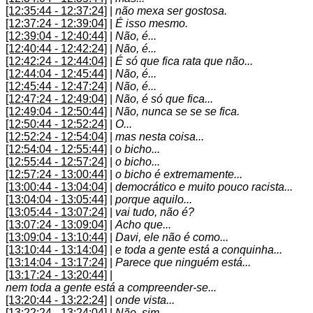
[12:35:44 - 12:37:24]
|
não mexa ser gostosa.
[12:37:24 - 12:39:04]
|
É isso mesmo.
[12:39:04 - 12:40:44]
|
Não, é...
[12:40:44 - 12:42:24]
|
Não, é...
[12:42:24 - 12:44:04]
|
É só que fica rata que não...
[12:44:04 - 12:45:44]
|
Não, é...
[12:45:44 - 12:47:24]
|
Não, é...
[12:47:24 - 12:49:04]
|
Não, é só que fica...
[12:49:04 - 12:50:44]
|
Não, nunca se se se fica.
[12:50:44 - 12:52:24]
|
O...
[12:52:24 - 12:54:04]
|
mas nesta coisa...
[12:54:04 - 12:55:44]
|
o bicho...
[12:55:44 - 12:57:24]
|
o bicho...
[12:57:24 - 13:00:44]
|
o bicho é extremamente...
[13:00:44 - 13:04:04]
|
democrático e muito pouco racista...
[13:04:04 - 13:05:44]
|
porque aquilo...
[13:05:44 - 13:07:24]
|
vai tudo, não é?
[13:07:24 - 13:09:04]
|
Acho que...
[13:09:04 - 13:10:44]
|
Davi, ele não é como...
[13:10:44 - 13:14:04]
|
e toda a gente está a conquinha...
[13:14:04 - 13:17:24]
|
Parece que ninguém está...
[13:17:24 - 13:20:44]
|
nem toda a gente está a compreender-se...
[13:20:44 - 13:22:24]
|
onde vista...
[13:22:24 - 13:24:04]
|
Não, sim...