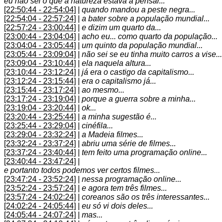
eu não sei o que a natureza estava a pensar...
[22:50:44 - 22:54:04]
|
quando mandou a peste negra...
[22:54:04 - 22:57:24]
|
a bater sobre a população mundial...
[22:57:24 - 23:00:44]
|
e dizim um quarto da...
[23:00:44 - 23:04:04]
|
acho eu... como quarto da população...
[23:04:04 - 23:05:44]
|
um quinto da população mundial...
[23:05:44 - 23:09:04]
|
não sei se eu tinha muito carros a vise...
[23:09:04 - 23:10:44]
|
ela naquela altura...
[23:10:44 - 23:12:24]
|
já era o castigo da capitalismo...
[23:12:24 - 23:15:44]
|
era o capitalismo já...
[23:15:44 - 23:17:24]
|
ao mesmo...
[23:17:24 - 23:19:04]
|
porque a guerra sobre a minha...
[23:19:04 - 23:20:44]
|
ok...
[23:20:44 - 23:25:44]
|
a minha sugestão é...
[23:25:44 - 23:29:04]
|
cinéfila...
[23:29:04 - 23:32:24]
|
a Madeia filmes...
[23:32:24 - 23:37:24]
|
abriu uma série de filmes...
[23:37:24 - 23:40:44]
|
tem feito uma programação online...
[23:40:44 - 23:47:24]
|
e portanto todos podemos ver certos filmes...
[23:47:24 - 23:52:24]
|
nessa programação online...
[23:52:24 - 23:57:24]
|
e agora tem três filmes...
[23:57:24 - 24:02:24]
|
coreanos são os três interessantes...
[24:02:24 - 24:05:44]
|
eu só vi dois deles...
[24:05:44 - 24:07:24]
|
mas...