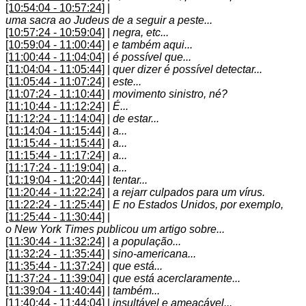
[10:54:04 - 10:57:24]
|
uma sacra ao Judeus de a seguir a peste...
[10:57:24 - 10:59:04]
|
negra, etc...
[10:59:04 - 11:00:44]
|
e também aqui...
[11:00:44 - 11:04:04]
|
é possível que...
[11:04:04 - 11:05:44]
|
quer dizer é possível detectar...
[11:05:44 - 11:07:24]
|
este...
[11:07:24 - 11:10:44]
|
movimento sinistro, né?
[11:10:44 - 11:12:24]
|
É...
[11:12:24 - 11:14:04]
|
de estar...
[11:14:04 - 11:15:44]
|
a...
[11:15:44 - 11:15:44]
|
a...
[11:15:44 - 11:17:24]
|
a...
[11:17:24 - 11:19:04]
|
a...
[11:19:04 - 11:20:44]
|
tentar...
[11:20:44 - 11:22:24]
|
a rejarr culpados para um vírus.
[11:22:24 - 11:25:44]
|
E no Estados Unidos, por exemplo,
[11:25:44 - 11:30:44]
|
o New York Times publicou um artigo sobre...
[11:30:44 - 11:32:24]
|
a população...
[11:32:24 - 11:35:44]
|
sino-americana...
[11:35:44 - 11:37:24]
|
que está...
[11:37:24 - 11:39:04]
|
que está acerclaramente...
[11:39:04 - 11:40:44]
|
também...
[11:40:44 - 11:44:04]
|
insultável e ameaçável...