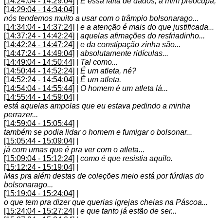
[14:24:04 - 14:29:04]
|
E essa falta de dados, a mim preocupa,
[14:29:04 - 14:34:04]
|
nós tendemos muito a usar com o trâmpio bolsonarago...
[14:34:04 - 14:37:24]
|
e a atenção é mais do que justificada...
[14:37:24 - 14:42:24]
|
aquelas afimações do resfriadinho...
[14:42:24 - 14:47:24]
|
e da constipação zinha são...
[14:47:24 - 14:49:04]
|
absolutamente ridículas...
[14:49:04 - 14:50:44]
|
Tal como...
[14:50:44 - 14:52:24]
|
É um atleta, né?
[14:52:24 - 14:54:04]
|
É um atleta.
[14:54:04 - 14:55:44]
|
O homem é um atleta lá...
[14:55:44 - 14:59:04]
|
está aquelas ampolas que eu estava pedindo a minha
perrazer...
[14:59:04 - 15:05:44]
|
também se podia lidar o homem e fumigar o bolsonar...
[15:05:44 - 15:09:04]
|
já com umas que é pra ver com o atleta...
[15:09:04 - 15:12:24]
|
como é que resistia aquilo.
[15:12:24 - 15:19:04]
|
Mas pra além destas de coleções meio está por fúrdias do
bolsonarago...
[15:19:04 - 15:24:04]
|
o que tem pra dizer que querias igrejas cheias na Páscoa...
[15:24:04 - 15:27:24]
|
e que tanto já estão de ser...