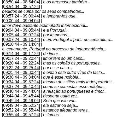
[08:50:44 - 08:54:04]
|
e os arremosor também...
[08:54:04 - 08:57:24]
|
pedidos se culpa por os seus compatriotas...
[08:57:24 - 09:00:44]
|
e lembrar-los que...
[09:00:44 - 09:04:04]
|
timor deve bastante acumulado internacional...
[09:04:04 - 09:05:44]
|
e a Portugal...
[09:05:44 - 09:07:24]
|
por lo menos...
[09:07:24 - 09:10:44]
|
é um Portugal a partir de certa altura...
[09:10:44 - 09:14:04]
|
e, certamente, Portugal no processo de independência...
[09:14:04 - 09:17:24]
|
de timor...
[09:17:24 - 09:20:44]
|
timor tem só um caso...
[09:20:44 - 09:22:24]
|
mas os colpão os portugueses...
[09:22:24 - 09:25:44]
|
por esse caso...
[09:25:44 - 09:30:44]
|
e então este outro vírus de facto...
[09:30:44 - 09:34:04]
|
que é esse nofobia...
[09:34:04 - 09:37:24]
|
mesmo dos sitios mais indesperados...
[09:37:24 - 09:40:44]
|
como se comestas esse nofobia...
[09:40:44 - 09:44:04]
|
a relação ao portugueses e timor...
[09:44:04 - 09:45:44]
|
desperta outra vez.
[09:45:44 - 09:49:04]
|
Será que isto vai...
[09:49:04 - 09:52:24]
|
ela estrar ou seja...
[09:52:24 - 09:55:44]
|
estamos afegando teras...
[09:55:44 - 09:57:24]
|
estamos...