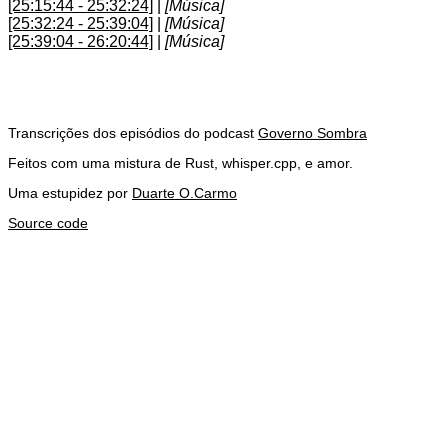
[25:15:44 - 25:32:24]
|
[Música]
[25:32:24 - 25:39:04]
|
[Música]
[25:39:04 - 26:20:44]
|
[Música]
Transcrições dos episódios do podcast
Governo Sombra
Feitos com uma mistura de Rust, whisper.cpp, e amor.
Uma estupidez por
Duarte O.Carmo
Source code