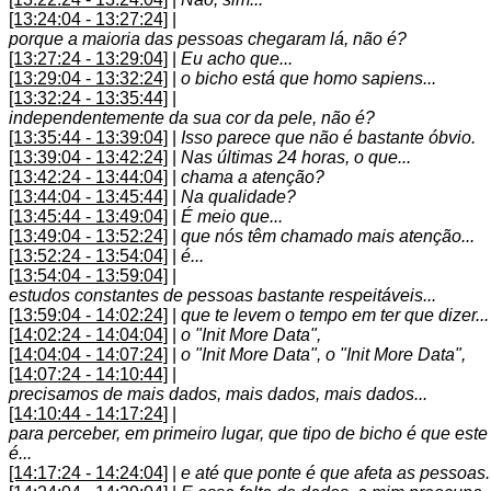
[13:24:04 - 13:27:24]
|
porque a maioria das pessoas chegaram lá, não é?
[13:27:24 - 13:29:04]
|
Eu acho que...
[13:29:04 - 13:32:24]
|
o bicho está que homo sapiens...
[13:32:24 - 13:35:44]
|
independentemente da sua cor da pele, não é?
[13:35:44 - 13:39:04]
|
Isso parece que não é bastante óbvio.
[13:39:04 - 13:42:24]
|
Nas últimas 24 horas, o que...
[13:42:24 - 13:44:04]
|
chama a atenção?
[13:44:04 - 13:45:44]
|
Na qualidade?
[13:45:44 - 13:49:04]
|
É meio que...
[13:49:04 - 13:52:24]
|
que nós têm chamado mais atenção...
[13:52:24 - 13:54:04]
|
é...
[13:54:04 - 13:59:04]
|
estudos constantes de pessoas bastante respeitáveis...
[13:59:04 - 14:02:24]
|
que te levem o tempo em ter que dizer...
[14:02:24 - 14:04:04]
|
o "Init More Data",
[14:04:04 - 14:07:24]
|
o "Init More Data", o "Init More Data",
[14:07:24 - 14:10:44]
|
precisamos de mais dados, mais dados, mais dados...
[14:10:44 - 14:17:24]
|
para perceber, em primeiro lugar, que tipo de bicho é que este
é...
[14:17:24 - 14:24:04]
|
e até que ponte é que afeta as pessoas.