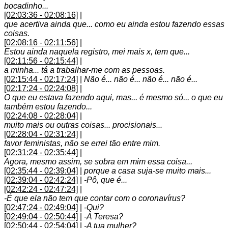
bocadinho...
[02:03:36 - 02:08:16]
|
que acertiva ainda que... como eu ainda estou fazendo essas
coisas.
[02:08:16 - 02:11:56]
|
Estou ainda naquela registro, mei mais x, tem que...
[02:11:56 - 02:15:44]
|
a minha... tá a trabalhar-me com as pessoas.
[02:15:44 - 02:17:24]
|
Não é... não é... não é... não é...
[02:17:24 - 02:24:08]
|
O que eu estava fazendo aqui, mas... é mesmo só... o que eu
também estou fazendo...
[02:24:08 - 02:28:04]
|
muito mais ou outras coisas... procisionais...
[02:28:04 - 02:31:24]
|
favor feministas, não se errei tão entre mim.
[02:31:24 - 02:35:44]
|
Agora, mesmo assim, se sobra em mim essa coisa...
[02:35:44 - 02:39:04]
|
porque a casa suja-se muito mais...
[02:39:04 - 02:42:24]
|
-Pô, que é...
[02:42:24 - 02:47:24]
|
-É que ela não tem que contar com o coronavírus?
[02:47:24 - 02:49:04]
|
-Qui?
[02:49:04 - 02:50:44]
|
-A Teresa?
[02:50:44 - 02:54:04]
|
-A tua mulher?