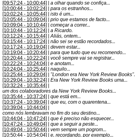
[09:57:24 - 10:00:44]
|
a olhar quando se confiça...
[10:00:44 - 10:02:24]
|
para os estranhos...
[10:02:24 - 10:05:44]
|
isto é um...
[10:05:44 - 10:09:04]
|
prio que estamos de facto...
[10:09:04 - 10:10:44]
|
começar a correr...
[10:10:44 - 10:12:24]
|
a Ricardo.
[10:12:24 - 10:15:44]
|
Aliás, ontem...
[10:15:44 - 10:17:24]
|
não sei se estão recordados...
[10:17:24 - 10:19:04]
|
devem estar...
[10:19:04 - 10:20:44]
|
para que tudo que eu recomendo...
[10:20:44 - 10:22:24]
|
você sempre vai se registrar...
[10:22:24 - 10:24:04]
|
e anotam...
[10:24:04 - 10:25:44]
|
naquilo...
[10:25:44 - 10:29:04]
|
"London era New York Review Books".
[10:29:04 - 10:32:24]
|
Era New York Review Books uma...
[10:32:24 - 10:35:44]
|
um dos colaboradores da New York Review Books...
[10:35:44 - 10:37:24]
|
que está em...
[10:37:24 - 10:39:04]
|
que eu, com o quarentena...
[10:39:04 - 10:44:04]
|
como nós lembravam no fim do seu destino...
[10:44:04 - 10:47:24]
|
que é preciso não esquecer...
[10:47:24 - 10:49:04]
|
que a seguir a peste...
[10:49:04 - 10:50:44]
|
vem sempre um pogrom...
[10:50:44 - 10:54:04]
|
e, recordando, por exemplo...