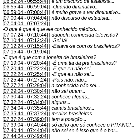
[06:52:24 - 06:55:44]
|
é um discurso de estadista...
[06:55:44 - 06:59:04]
|
-Quando diminutivo...
[06:59:04 - 07:00:44]
|
é muito grave a ver diminutivo...
[07:00:44 - 07:04:04]
|
não discurso de estadista...
[07:04:04 - 07:07:24]
|
-O que é que é que ele conhecido médico...
[07:07:24 - 07:10:44]
|
daquela conhecida televisão?
[07:10:44 - 07:12:24]
|
-Sei lá!
[07:12:24 - 07:15:44]
|
-Estava-se com os brasileiros?
[07:15:44 - 07:19:04]
|
-E que é que com a joneira de brasileiros?
[07:19:04 - 07:20:44]
|
-É uma tia da pra brasileiros?
[07:20:44 - 07:22:24]
|
-E que eu não sei...
[07:22:24 - 07:25:44]
|
-E que eu não sei...
[07:25:44 - 07:27:24]
|
-Pois não, não...
[07:27:24 - 07:29:04]
|
a conhecida não sei...
[07:29:04 - 07:30:44]
|
não sei quem...
[07:30:44 - 07:32:24]
|
conhece alguns...
[07:32:24 - 07:34:04]
|
alguns...
[07:34:04 - 07:35:44]
|
canais brasileiros...
[07:35:44 - 07:37:24]
|
medics brasileiros...
[07:37:24 - 07:39:04]
|
tem a posição...
[07:39:04 - 07:40:44]
|
só acho que só conhece o PITANGI...
[07:40:44 - 07:44:04]
|
não sei se é isso que é o bar...
[07:44:04 - 07:49:04]
|