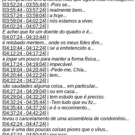
[03:52:24 - 03:55:44]
|
-Pois se...
[03:55:44 - 03:57:24]
|
realmente bem...
[03:57:24 - 03:59:04]
|
a hoje...
[03:59:04 - 04:02:24]
|
nós estamos a viver.
[04:02:24 - 04:07:24]
|
E achei que foi um doente do quadro e é...
[04:07:24 - 04:10:44]
|
é retobado mentem... onde os meus fides têm...
[04:10:44 - 04:12:24]
|
se a entretencido a...
[04:12:24 - 04:17:24]
|
a jogar um pouco para manter a forma física...
[04:17:24 - 04:19:04]
|
impecável.
[04:19:04 - 04:20:44]
|
-Pede-me, Chia...
[04:20:44 - 04:22:24]
|
tem...
[04:22:24 - 04:27:24]
|
são saudades alguma coisa... em particular...
[04:27:24 - 04:29:04]
|
ou em casa...
[04:29:04 - 04:32:24]
|
tem estudo que é preciso.
[04:32:24 - 04:35:44]
|
-Tem tudo que eu fiz...
[04:35:44 - 04:37:24]
|
e é o recorimento...
[04:37:24 - 04:42:24]
|
levou o cancelamento de uma assembleia de condomínio...
[04:42:24 - 04:47:24]
|
que é uma das poucas coisas piores que o vírus...
[04:47:24 - 04:50:44]
|
por isso...