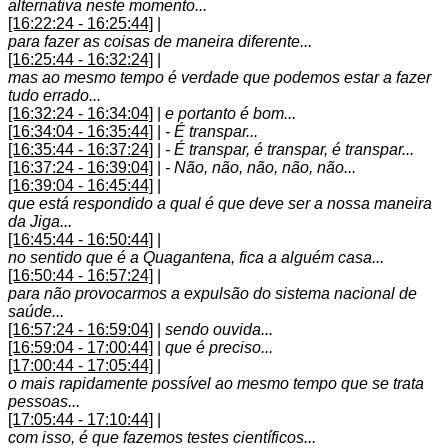
alternativa neste momento...
[16:22:24 - 16:25:44]
|
para fazer as coisas de maneira diferente...
[16:25:44 - 16:32:24]
|
mas ao mesmo tempo é verdade que podemos estar a fazer
tudo errado...
[16:32:24 - 16:34:04]
|
e portanto é bom...
[16:34:04 - 16:35:44]
|
- É transpar...
[16:35:44 - 16:37:24]
|
- É transpar, é transpar, é transpar...
[16:37:24 - 16:39:04]
|
- Não, não, não, não, não...
[16:39:04 - 16:45:44]
|
que está respondido a qual é que deve ser a nossa maneira
da Jiga...
[16:45:44 - 16:50:44]
|
no sentido que é a Quagantena, fica a alguém casa...
[16:50:44 - 16:57:24]
|
para não provocarmos a expulsão do sistema nacional de
saúde...
[16:57:24 - 16:59:04]
|
sendo ouvida...
[16:59:04 - 17:00:44]
|
que é preciso...
[17:00:44 - 17:05:44]
|
o mais rapidamente possível ao mesmo tempo que se trata
pessoas...
[17:05:44 - 17:10:44]
|
com isso, é que fazemos testes científicos...