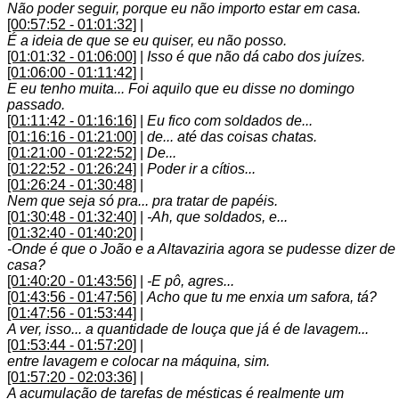
Não poder seguir, porque eu não importo estar em casa.
[00:57:52 - 01:01:32]
|
É a ideia de que se eu quiser, eu não posso.
[01:01:32 - 01:06:00]
|
Isso é que não dá cabo dos juízes.
[01:06:00 - 01:11:42]
|
E eu tenho muita... Foi aquilo que eu disse no domingo
passado.
[01:11:42 - 01:16:16]
|
Eu fico com soldados de...
[01:16:16 - 01:21:00]
|
de... até das coisas chatas.
[01:21:00 - 01:22:52]
|
De...
[01:22:52 - 01:26:24]
|
Poder ir a cítios...
[01:26:24 - 01:30:48]
|
Nem que seja só pra... pra tratar de papéis.
[01:30:48 - 01:32:40]
|
-Ah, que soldados, e...
[01:32:40 - 01:40:20]
|
-Onde é que o João e a Altavaziria agora se pudesse dizer de
casa?
[01:40:20 - 01:43:56]
|
-E pô, agres...
[01:43:56 - 01:47:56]
|
Acho que tu me enxia um safora, tá?
[01:47:56 - 01:53:44]
|
A ver, isso... a quantidade de louça que já é de lavagem...
[01:53:44 - 01:57:20]
|
entre lavagem e colocar na máquina, sim.
[01:57:20 - 02:03:36]
|
A acumulação de tarefas de mésticas é realmente um