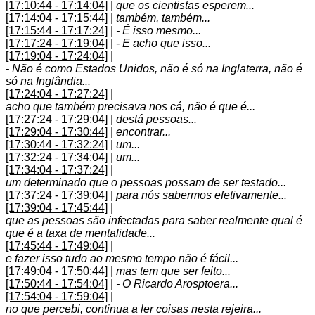
[17:10:44 - 17:14:04]
|
que os cientistas esperem...
[17:14:04 - 17:15:44]
|
também, também...
[17:15:44 - 17:17:24]
|
- É isso mesmo...
[17:17:24 - 17:19:04]
|
- E acho que isso...
[17:19:04 - 17:24:04]
|
- Não é como Estados Unidos, não é só na Inglaterra, não é
só na Inglândia...
[17:24:04 - 17:27:24]
|
acho que também precisava nos cá, não é que é...
[17:27:24 - 17:29:04]
|
destá pessoas...
[17:29:04 - 17:30:44]
|
encontrar...
[17:30:44 - 17:32:24]
|
um...
[17:32:24 - 17:34:04]
|
um...
[17:34:04 - 17:37:24]
|
um determinado que o pessoas possam de ser testado...
[17:37:24 - 17:39:04]
|
para nós sabermos efetivamente...
[17:39:04 - 17:45:44]
|
que as pessoas são infectadas para saber realmente qual é
que é a taxa de mentalidade...
[17:45:44 - 17:49:04]
|
e fazer isso tudo ao mesmo tempo não é fácil...
[17:49:04 - 17:50:44]
|
mas tem que ser feito...
[17:50:44 - 17:54:04]
|
- O Ricardo Arosptoera...
[17:54:04 - 17:59:04]
|
no que percebi, continua a ler coisas nesta rejeira...