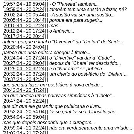
[19:57:24 - 19:59:04]
|
- O "Panetia" também...
[19:59:04 - 20:02:24]
|
também tem uma sustão a fazer, né?
[20:02:24 - 20:05:44]
|
- A sustão vai ser uma sustão...
[20:05:44 - 20:10:44]
|
porque era para sugerir...
[20:10:44 - 20:12:24]
|
mas...
[20:12:24 - 20:17:24]
|
o Anúncio...
[20:17:24 - 20:20:44]
|
ontem, porque é final o "Divertive" do "Dialan" de Saide...
[20:20:44 - 20:24:04]
|
parece que uma editora chegou à frente...
[20:24:04 - 20:27:24]
|
o "Divertive" vai dar a "Cade"...
[20:27:24 - 20:29:04]
|
depois da "Chete" ter descistido...
[20:29:04 - 20:32:24]
|
e o "Nur-time" se publica...
[20:32:24 - 20:37:24]
|
um cherto do post-fácio do "Dialan"...
[20:37:24 - 20:42:24]
|
que decidiu fazer um post-fácio à nova edição...
[20:42:24 - 20:47:24]
|
em que dedica umas palavras simpáticas à "Chete"...
[20:47:24 - 20:52:24]
|
que diz que ele garantiu que publicaria o livro...
[20:52:24 - 20:54:04]
|
fosse qual fosse a Constituição...
[20:54:04 - 20:59:04]
|
mas que depois descobriu que a curagem...
[20:59:04 - 21:02:24]
|
não era verdadeiramente uma virtude...
[21:02:24 - 21:07:24]
|