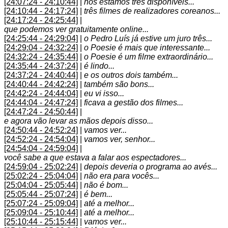
[24:07:24 - 24:10:44]
|
nós estamos três disponíveis...
[24:10:44 - 24:17:24]
|
três filmes de realizadores coreanos...
[24:17:24 - 24:25:44]
|
que podemos ver gratuitamente online...
[24:25:44 - 24:29:04]
|
o Pedro Luís já estive um juro três...
[24:29:04 - 24:32:24]
|
o Poesie é mais que interessante...
[24:32:24 - 24:35:44]
|
o Poesie é um filme extraordinário...
[24:35:44 - 24:37:24]
|
é lindo...
[24:37:24 - 24:40:44]
|
e os outros dois também...
[24:40:44 - 24:42:24]
|
também são bons...
[24:42:24 - 24:44:04]
|
eu vi isso...
[24:44:04 - 24:47:24]
|
ficava a gestão dos filmes...
[24:47:24 - 24:50:44]
|
e agora vão levar as mãos depois disso...
[24:50:44 - 24:52:24]
|
vamos ver...
[24:52:24 - 24:54:04]
|
vamos ver, senhor...
[24:54:04 - 24:59:04]
|
você sabe a que estava a falar aos espectadores...
[24:59:04 - 25:02:24]
|
depois deveria o programa ao avés...
[25:02:24 - 25:04:04]
|
não era para vocês...
[25:04:04 - 25:05:44]
|
não é bom...
[25:05:44 - 25:07:24]
|
é bem...
[25:07:24 - 25:09:04]
|
até a melhor...
[25:09:04 - 25:10:44]
|
até a melhor...
[25:10:44 - 25:15:44]
|
vamos ver...