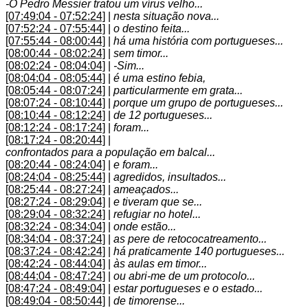
-O Pedro Messier tratou um vírus velho...
[07:49:04 - 07:52:24]
|
nesta situação nova...
[07:52:24 - 07:55:44]
|
o destino feita...
[07:55:44 - 08:00:44]
|
há uma história com portugueses...
[08:00:44 - 08:02:24]
|
sem timor...
[08:02:24 - 08:04:04]
|
-Sim...
[08:04:04 - 08:05:44]
|
é uma estino febia,
[08:05:44 - 08:07:24]
|
particularmente em grata...
[08:07:24 - 08:10:44]
|
porque um grupo de portugueses...
[08:10:44 - 08:12:24]
|
de 12 portugueses...
[08:12:24 - 08:17:24]
|
foram...
[08:17:24 - 08:20:44]
|
confrontados para a população em balcal...
[08:20:44 - 08:24:04]
|
e foram...
[08:24:04 - 08:25:44]
|
agredidos, insultados...
[08:25:44 - 08:27:24]
|
ameaçados...
[08:27:24 - 08:29:04]
|
e tiveram que se...
[08:29:04 - 08:32:24]
|
refugiar no hotel...
[08:32:24 - 08:34:04]
|
onde estão...
[08:34:04 - 08:37:24]
|
as pere de retococatreamento...
[08:37:24 - 08:42:24]
|
há praticamente 140 portugueses...
[08:42:24 - 08:44:04]
|
às aulas em timor...
[08:44:04 - 08:47:24]
|
ou abri-me de um protocolo...
[08:47:24 - 08:49:04]
|
estar portugueses e o estado...
[08:49:04 - 08:50:44]
|
de timorense...