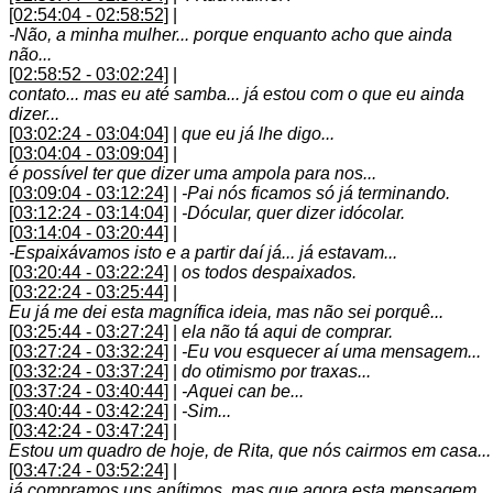
[02:54:04 - 02:58:52]
|
-Não, a minha mulher... porque enquanto acho que ainda
não...
[02:58:52 - 03:02:24]
|
contato... mas eu até samba... já estou com o que eu ainda
dizer...
[03:02:24 - 03:04:04]
|
que eu já lhe digo...
[03:04:04 - 03:09:04]
|
é possível ter que dizer uma ampola para nos...
[03:09:04 - 03:12:24]
|
-Pai nós ficamos só já terminando.
[03:12:24 - 03:14:04]
|
-Dócular, quer dizer idócolar.
[03:14:04 - 03:20:44]
|
-Espaixávamos isto e a partir daí já... já estavam...
[03:20:44 - 03:22:24]
|
os todos despaixados.
[03:22:24 - 03:25:44]
|
Eu já me dei esta magnífica ideia, mas não sei porquê...
[03:25:44 - 03:27:24]
|
ela não tá aqui de comprar.
[03:27:24 - 03:32:24]
|
-Eu vou esquecer aí uma mensagem...
[03:32:24 - 03:37:24]
|
do otimismo por traxas...
[03:37:24 - 03:40:44]
|
-Aquei can be...
[03:40:44 - 03:42:24]
|
-Sim...
[03:42:24 - 03:47:24]
|
Estou um quadro de hoje, de Rita, que nós cairmos em casa...
[03:47:24 - 03:52:24]
|
já compramos uns anítimos, mas que agora esta mensagem...