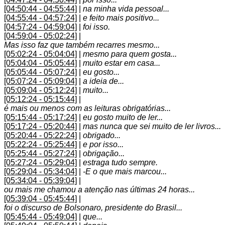
[04:50:44 - 04:55:44]
|
na minha vida pessoal...
[04:55:44 - 04:57:24]
|
e feito mais positivo...
[04:57:24 - 04:59:04]
|
foi isso.
[04:59:04 - 05:02:24]
|
Mas isso faz que também recarres mesmo...
[05:02:24 - 05:04:04]
|
mesmo para quem gosta...
[05:04:04 - 05:05:44]
|
muito estar em casa...
[05:05:44 - 05:07:24]
|
eu gosto...
[05:07:24 - 05:09:04]
|
a ideia de...
[05:09:04 - 05:12:24]
|
muito...
[05:12:24 - 05:15:44]
|
é mais ou menos com as leituras obrigatórias...
[05:15:44 - 05:17:24]
|
eu gosto muito de ler...
[05:17:24 - 05:20:44]
|
mas nunca que sei muito de ler livros...
[05:20:44 - 05:22:24]
|
obrigado...
[05:22:24 - 05:25:44]
|
e por isso...
[05:25:44 - 05:27:24]
|
obrigação...
[05:27:24 - 05:29:04]
|
estraga tudo sempre.
[05:29:04 - 05:34:04]
|
-E o que mais marcou...
[05:34:04 - 05:39:04]
|
ou mais me chamou a atenção nas últimas 24 horas...
[05:39:04 - 05:45:44]
|
foi o discurso de Bolsonaro, presidente do Brasil...
[05:45:44 - 05:49:04]
|
que...