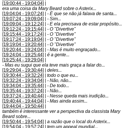
[19:00:44 - 19:04:04]
|
era uma coisa da Mary Beard sobre o Asterix...
[19:04:04 - 19:07:24]
|
- É que se não já falava de santa...
[19:07:24 - 19:09:04]
|
- Sim...
[19:09:04 - 19:12:24]
|
- E ela precisava de estar propósito...
[19:12:24 - 19:15:44]
|
- O "Divertive"
[19:15:44 - 19:17:24]
|
- O "Divertive"
[19:17:24 - 19:19:04]
|
- O "Divertive"
[19:19:04 - 19:20:44]
|
- O "Divertive"
[19:20:44 - 19:24:04]
|
- Mas é muito engraçado...
[19:24:04 - 19:25:44]
|
é a gente...
[19:25:44 - 19:29:04]
|
- Mas eu sugui que ela teve mais graça a falar do...
[19:29:04 - 19:30:44]
|
deles...
[19:30:44 - 19:32:24]
|
todo o que eu...
[19:32:24 - 19:34:04]
|
- Não, não...
[19:34:04 - 19:35:44]
|
- De todo...
[19:35:44 - 19:37:24]
|
- Não...
[19:37:24 - 19:40:44]
|
- Nesse queda mais irudição...
[19:40:44 - 19:44:04]
|
- Mas ainda assim...
[19:44:04 - 19:50:44]
|
também é interessante ver a perspectiva da classista Mary
Beard sobre...
[19:50:44 - 19:54:04]
|
a razão que o local do Asterix...
[19:54:04 - 19:57:24]
|
tem um appeal mundial...