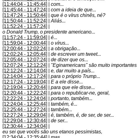
[11:44:04 - 11:45:44]
|
com...
[11:45:44 - 11:47:24]
|
com a ideia de que...
[11:47:24 - 11:50:44]
|
que é o vírus chinês, né?
[11:50:44 - 11:52:24]
|
Aliás...
[11:52:24 - 11:57:24]
|
o Donald Trump, o presidente americano...
[11:57:24 - 11:59:04]
|
é...
[11:59:04 - 12:00:44]
|
o vírus...
[12:00:44 - 12:02:24]
|
a obrigação...
[12:02:24 - 12:05:44]
|
de escrever um tweet...
[12:05:44 - 12:07:24]
|
de dizer que os...
[12:07:24 - 12:12:24]
|
"Eginamericans" são muito importantes
[12:12:24 - 12:14:04]
|
e, dar muito a país...
[12:14:04 - 12:17:24]
|
para o próprio Trump...
[12:17:24 - 12:19:04]
|
E a ele disse...
[12:19:04 - 12:20:44]
|
para que ele disse...
[12:20:44 - 12:22:24]
|
para o republicar-ne, geral,
[12:22:24 - 12:24:04]
|
portanto, também...
[12:24:04 - 12:25:44]
|
também, é...
[12:25:44 - 12:27:24]
|
também...
[12:27:24 - 12:29:04]
|
é, também, é, de ser, de ser...
[12:29:04 - 12:30:44]
|
de ser...
[12:30:44 - 12:34:04]
|
eu sei que vocês são uns etanos pessimistas,
[12:34:04 - 12:35:44]
|
mas...