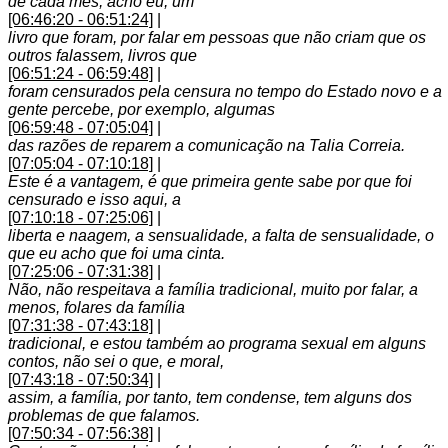
de cada mês, acho eu, um
[06:46:20 - 06:51:24]
|
livro que foram, por falar em pessoas que não criam que os
outros falassem, livros que
[06:51:24 - 06:59:48]
|
foram censurados pela censura no tempo do Estado novo e a
gente percebe, por exemplo, algumas
[06:59:48 - 07:05:04]
|
das razões de reparem a comunicação na Talia Correia.
[07:05:04 - 07:10:18]
|
Este é a vantagem, é que primeira gente sabe por que foi
censurado e isso aqui, a
[07:10:18 - 07:25:06]
|
liberta e naagem, a sensualidade, a falta de sensualidade, o
que eu acho que foi uma cinta.
[07:25:06 - 07:31:38]
|
Não, não respeitava a família tradicional, muito por falar, a
menos, folares da família
[07:31:38 - 07:43:18]
|
tradicional, e estou também ao programa sexual em alguns
contos, não sei o que, e moral,
[07:43:18 - 07:50:34]
|
assim, a família, por tanto, tem condense, tem alguns dos
problemas de que falamos.
[07:50:34 - 07:56:38]
|