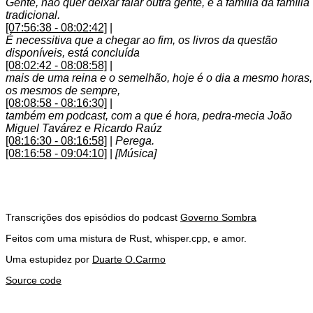
Gente, não quer deixar falar outra gente, e a família da família
tradicional.
[07:56:38 - 08:02:42]
|
É necessitiva que a chegar ao fim, os livros da questão
disponíveis, está concluída
[08:02:42 - 08:08:58]
|
mais de uma reina e o semelhão, hoje é o dia a mesmo horas,
os mesmos de sempre,
[08:08:58 - 08:16:30]
|
também em podcast, com a que é hora, pedra-mecia João
Miguel Tavárez e Ricardo Raúz
[08:16:30 - 08:16:58]
|
Perega.
[08:16:58 - 09:04:10]
|
[Música]
Transcrições dos episódios do podcast
Governo Sombra
Feitos com uma mistura de Rust, whisper.cpp, e amor.
Uma estupidez por
Duarte O.Carmo
Source code