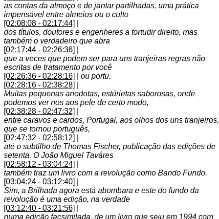
as contas da almoço e de jantar partilhadas, uma prática
impensável entre almeios ou o culto
[02:08:08 - 02:17:44]
|
dos títulos, doutores e engenheres a tortudir direito, mas
também o verdadeiro que abra
[02:17:44 - 02:26:36]
|
que a veces que podem ser para uns tranjeiras regras não
escritas de tratamento por você
[02:26:36 - 02:28:16]
|
ou portu.
[02:28:16 - 02:38:28]
|
Muitas pequenas anodotas, estúrietas saborosas, onde
podemos ver nos aos pele de certo modo,
[02:38:28 - 02:47:32]
|
entre caravos e cardos, Portugal, aos olhos dos uns tranjeiros,
que se tornou português,
[02:47:32 - 02:58:12]
|
até o subtilho de Thomas Fischer, publicação das edições de
setenta. O João Miguel Taváres
[02:58:12 - 03:04:24]
|
também traz um livro com a revolução como Bando Fundo.
[03:04:24 - 03:12:40]
|
Sim, a Brilhada agora está abombara e este do fundo da
revolução é uma edição, na verdade
[03:12:40 - 03:21:56]
|
numa edição facsimilada, de um livro que seiu em 1994 com