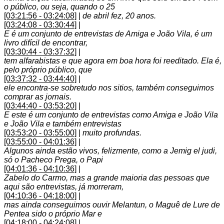
o público, ou seja, quando o 25
[03:21:56 - 03:24:08]
|
de abril fez, 20 anos.
[03:24:08 - 03:30:44]
|
E é um conjunto de entrevistas de Amiga e João Vila, é um
livro difícil de encontrar,
[03:30:44 - 03:37:32]
|
tem alfarabistas e que agora em boa hora foi reeditado. Ela é,
pelo próprio público, que
[03:37:32 - 03:44:40]
|
ele encontra-se sobretudo nos sitios, também conseguimos
comprar as jornais.
[03:44:40 - 03:53:20]
|
E este é um conjunto de entrevistas como Amiga e João Vila
e João Vila e também entrevistas
[03:53:20 - 03:55:00]
|
muito profundas.
[03:55:00 - 04:01:36]
|
Algunos ainda estão vivos, felizmente, como a Jemig el judi,
só o Pacheco Prega, o Papi
[04:01:36 - 04:10:36]
|
Zabelo do Carmo, mas a grande maioria das pessoas que
aqui são entrevistas, já morreram,
[04:10:36 - 04:18:00]
|
mas ainda conseguimos ouvir Melantun, o Maguê de Lure de
Pentea sido o próprio Mar e
[04:18:00 - 04:24:08]
|