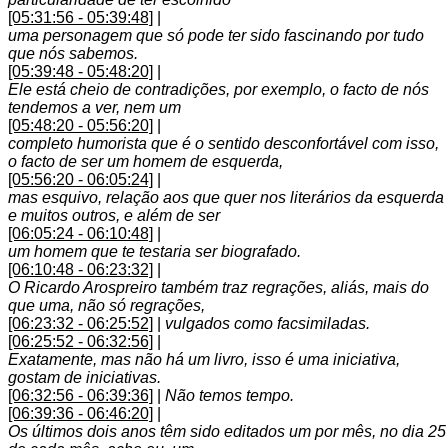
[05:31:56 - 05:39:48]
|
uma personagem que só pode ter sido fascinando por tudo
que nós sabemos.
[05:39:48 - 05:48:20]
|
Ele está cheio de contradições, por exemplo, o facto de nós
tendemos a ver, nem um
[05:48:20 - 05:56:20]
|
completo humorista que é o sentido desconfortável com isso,
o facto de ser um homem de esquerda,
[05:56:20 - 06:05:24]
|
mas esquivo, relação aos que quer nos literários da esquerda
e muitos outros, e além de ser
[06:05:24 - 06:10:48]
|
um homem que te testaria ser biografado.
[06:10:48 - 06:23:32]
|
O Ricardo Arospreiro também traz regrações, aliás, mais do
que uma, não só regrações,
[06:23:32 - 06:25:52]
|
vulgados como facsimiladas.
[06:25:52 - 06:32:56]
|
Exatamente, mas não há um livro, isso é uma iniciativa,
gostam de iniciativas.
[06:32:56 - 06:39:36]
|
Não temos tempo.
[06:39:36 - 06:46:20]
|
Os últimos dois anos têm sido editados um por mês, no dia 25