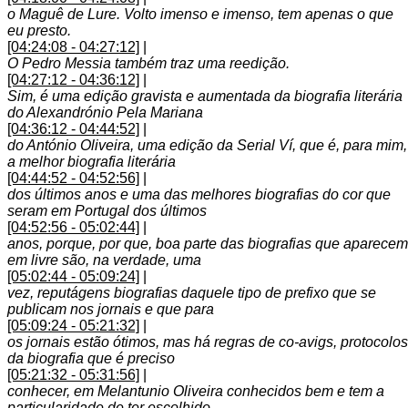
o Maguê de Lure. Volto imenso e imenso, tem apenas o que
eu presto.
[04:24:08 - 04:27:12]
|
O Pedro Messia também traz uma reedição.
[04:27:12 - 04:36:12]
|
Sim, é uma edição gravista e aumentada da biografia literária
do Alexandrónio Pela Mariana
[04:36:12 - 04:44:52]
|
do António Oliveira, uma edição da Serial Ví, que é, para mim,
a melhor biografia literária
[04:44:52 - 04:52:56]
|
dos últimos anos e uma das melhores biografias do cor que
seram em Portugal dos últimos
[04:52:56 - 05:02:44]
|
anos, porque, por que, boa parte das biografias que aparecem
em livre são, na verdade, uma
[05:02:44 - 05:09:24]
|
vez, reputágens biografias daquele tipo de prefixo que se
publicam nos jornais e que para
[05:09:24 - 05:21:32]
|
os jornais estão ótimos, mas há regras de co-avigs, protocolos
da biografia que é preciso
[05:21:32 - 05:31:56]
|
conhecer, em Melantunio Oliveira conhecidos bem e tem a
particularidade de ter escolhido