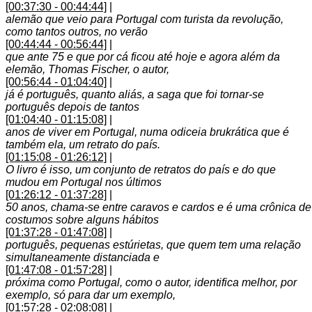
[00:37:30 - 00:44:44]
|
alemão que veio para Portugal com turista da revolução,
como tantos outros, no verão
[00:44:44 - 00:56:44]
|
que ante 75 e que por cá ficou até hoje e agora além da
elemão, Thomas Fischer, o autor,
[00:56:44 - 01:04:40]
|
já é português, quanto aliás, a saga que foi tornar-se
português depois de tantos
[01:04:40 - 01:15:08]
|
anos de viver em Portugal, numa odiceia brukrática que é
também ela, um retrato do país.
[01:15:08 - 01:26:12]
|
O livro é isso, um conjunto de retratos do país e do que
mudou em Portugal nos últimos
[01:26:12 - 01:37:28]
|
50 anos, chama-se entre caravos e cardos e é uma crônica de
costumos sobre alguns hábitos
[01:37:28 - 01:47:08]
|
português, pequenas estúrietas, que quem tem uma relação
simultaneamente distanciada e
[01:47:08 - 01:57:28]
|
próxima como Portugal, como o autor, identifica melhor, por
exemplo, só para dar um exemplo,
[01:57:28 - 02:08:08]
|