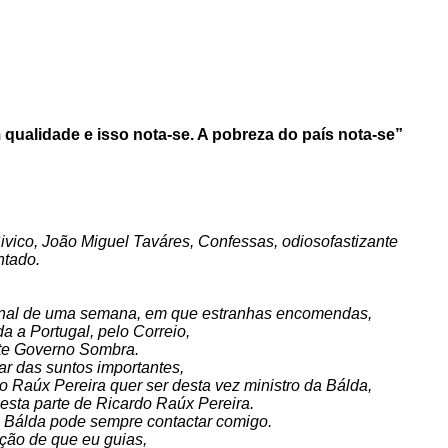
qualidade e isso nota-se. A pobreza do país nota-se”
vico, João Miguel Taváres, Confessas, odiosofastizante
ntado.
final de uma semana, em que estranhas encomendas,
 a Portugal, pelo Correio,
ste Governo Sombra.
r das suntos importantes,
o Raúx Pereira quer ser desta vez ministro da Bálda,
esta parte de Ricardo Raúx Pereira.
a Bálda pode sempre contactar comigo.
ação de que eu guias,