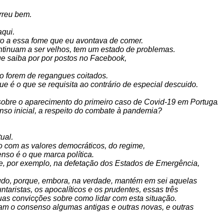
rreu bem.
aqui.
o a essa fome que eu avontava de comer.
tinuam a ser velhos, tem um estado de problemas.
que saiba por por postos no Facebook,
não forem de regangues coitados.
ue é o que se requisita ao contrário de especial descuido.
bre o aparecimento do primeiro caso de Covid-19 em Portugal
nso inicial, a respeito do combate à pandemia?
ual.
o com as valores democráticos, do regime,
nso é o que marca política.
, por exemplo, na defetação dos Estados de Emergência,
etudo, porque, embora, na verdade, mantém em sei aquelas
luntaristas, os apocalíticos e os prudentes, essas três
uas convicções sobre como lidar com esta situação.
am o consenso algumas antigas e outras novas, e outras