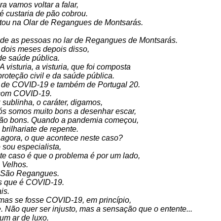
ra vamos voltar a falar,
 custaria de pão cobrou.
stou na Olar de Regangues de Montsarás.
 de as pessoas no lar de Regangues de Montsarás.
 dois meses depois disso,
de saúde pública.
visturia, a visturia, que foi composta
roteção civil e da saúde pública.
 de COVID-19 e também de Portugal 20.
r com COVID-19.
sublinha, o caráter, digamos,
ós somos muito bons a desenhar escar,
tão bons. Quando a pandemia começou,
rilhariate de repente.
agora, o que acontece neste caso?
 sou especialista,
e caso é que o problema é por um lado,
 Velhos.
e São Regangues.
s que é COVID-19.
is.
mas se fosse COVID-19, em princípio,
e. Não quer ser injusto, mas a sensação que o entente...
um ar de luxo.