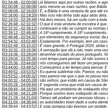
[01:54:48 - 02:00:08]
|
já falamos aqui por outras razões, e ago
[02:00:08 - 02:08:08]
|
pois mesmo as mais razões, que Bálda é
[02:08:08 - 02:16:00]
|
É, a Bálda é uma vesturia de que até e
[02:16:00 - 02:19:20]
|
Mas isso não tinha sido aqui atrás dela.
[02:19:20 - 02:26:48]
|
Há dois meses, há um surto com a toda
[02:26:48 - 02:32:32]
|
O que é esta vesturia de escobra é que,
[02:32:32 - 02:39:12]
|
continuam a não se cumprir as normas 
[02:39:12 - 02:48:48]
|
A 16º cumprimento. A 16º cumprimento. A 
[02:48:48 - 02:54:32]
|
por elementos da segurança social, da p
[02:54:32 - 03:02:48]
|
Exatamente. Por exemplo, tem um caso
[03:02:48 - 03:10:32]
|
É mais grande, é Portugal 2020, alida
[03:10:32 - 03:19:36]
|
A sensação que dá a isto, mais uma vez 
[03:19:36 - 03:29:04]
|
desenhar escado do povo português. N
[03:29:04 - 03:35:36]
|
com tempo para pensar. Já não somos 
[03:35:36 - 03:44:00]
|
nós conseguimos até fazer um pequeno b
[03:44:00 - 03:49:52]
|
Começamos a ter tempo para pensar. E 
[03:49:52 - 03:53:52]
|
Eu queria sublinhar isto. Parece, eu não
[03:53:52 - 04:00:32]
|
mas parece-me que o que se passa nest
[04:00:32 - 04:05:28]
|
são velhos, que estão em causa de São
[04:05:28 - 04:09:44]
|
E segunda coisa que está em causa d
[04:09:44 - 04:16:56]
|
Há aqui um problema de sotáquido víru
[04:16:56 - 04:21:28]
|
Porque sovires tives sotáquido de casca
[04:21:28 - 04:31:04]
|
Talvez até podiam ser pessoas idosas, 
[04:31:04 - 04:39:44]
|
as autoridades triam dado a outra atent
[04:39:44 - 04:43:52]
|
E esta semana não tivemos um sentido 