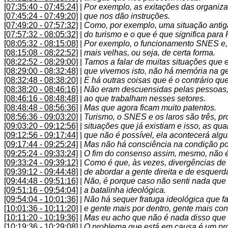
[07:35:40 - 07:45:24]
|
Por exemplo, as exitações das organiz
[07:45:24 - 07:49:20]
|
que nos dão instruções.
[07:49:20 - 07:57:32]
|
Como, por exemplo, uma situação antiga
[07:57:32 - 08:05:32]
|
do turismo e o que é que significa para
[08:05:32 - 08:15:08]
|
Por exemplo, o funcionamento SNES e, 
[08:15:08 - 08:22:52]
|
mais velhas, ou seja, de certa forma.
[08:22:52 - 08:29:00]
|
Tamos a falar de muitas situações que
[08:29:00 - 08:32:48]
|
que vivemos isto, não há memória na g
[08:32:48 - 08:38:20]
|
E há outras coisas que é o contrário q
[08:38:20 - 08:46:16]
|
Não eram descuensidas pelas pessoas, 
[08:46:16 - 08:48:48]
|
ao que trabalham nesses setores.
[08:48:48 - 08:56:36]
|
Mas que agora ficam muito patentos.
[08:56:36 - 09:03:20]
|
Turismo, o SNES e os laros são três, pr
[09:03:20 - 09:12:56]
|
situações que já existiam e isso, as qu
[09:12:56 - 09:17:44]
|
que não é possível, ela acontecerá al
[09:17:44 - 09:25:24]
|
Mas não há consciência na condição polí
[09:25:24 - 09:33:24]
|
O fim do consenso assim, mesmo, não é
[09:33:24 - 09:39:12]
|
Como é que, às vezes, divergências de e
[09:39:12 - 09:44:48]
|
de abordar a gente direita e de esquer
[09:44:48 - 09:51:16]
|
Não, é porque caso não senti nada que 
[09:51:16 - 09:54:04]
|
a batalinha ideológica.
[09:54:04 - 10:01:36]
|
Não há sequer fratuga ideológica que fa
[10:01:36 - 10:11:20]
|
e gente mais por dentro, gente mais co
[10:11:20 - 10:19:36]
|
Mas eu acho que não é nada disso que 
[10:19:36 - 10:29:08]
|
O problema que está em causa é um pr