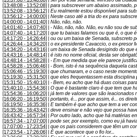
[13:48:08 - 13:52:08]
|
para subscrever um abaixo assimado, 
[13:52:08 - 13:56:12]
|
Eu realmente estou disponível para su
[13:56:12 - 14:00:00]
|
Neste caso até a tria do ex para subscre
[14:00:00 - 14:01:40]
|
Não, não, não.
[14:01:40 - 14:07:40]
|
- Não, não, não. Não, eu não sou de su
[14:07:40 - 14:17:20]
|
que tu baixas falamos ou que é, o que é 
[14:17:20 - 14:26:44]
|
ou ou um baixa de Senada, subscreto po
[14:26:44 - 14:34:20]
|
o ex-presidente Cavaccio, o ex-presor M
[14:34:20 - 14:43:16]
|
um baixa de Senada desigindo do que é 
[14:43:16 - 14:48:14]
|
é isto no nome oficial, desta ser obrigató
[14:48:14 - 14:58:28]
|
- Em que medida que ele parece justific
[14:58:28 - 15:06:46]
|
- Bom, isto é na sequência daquela cast
[15:06:46 - 15:19:30]
|
que chumaram, e o caso neste momento t
[15:19:30 - 15:31:50]
|
que eles frequentassem esta disciplina 
[15:31:50 - 15:40:10]
|
- Bem, eu acho que há duas coisas para
[15:40:10 - 15:54:36]
|
O que é bastante claro é que tem que hav
[15:54:36 - 16:06:20]
|
já tem de valores que são leacionados 
[16:06:20 - 16:19:50]
|
portanto, é... por que assim, é... os dir
[16:19:50 - 16:35:36]
|
E também é que acho que tem a ver com o
[16:35:36 - 16:43:42]
|
deve ensinar e não vejo que possa have
[16:43:42 - 16:57:34]
|
Por outro lado, acho que há matérias e
[16:57:34 - 17:07:00]
|
pode ser, por exemplo, como eu já havia
[17:07:00 - 17:23:54]
|
que os pais considerem que têm um con
[17:23:54 - 17:26:06]
|
É que acontece que o fio lor...