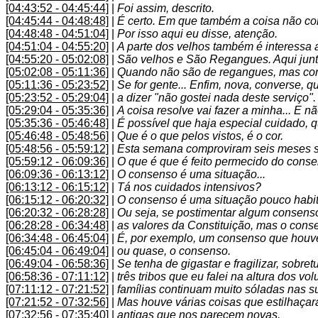
[04:43:52 - 04:45:44]
|
Foi assim, descrito.
[04:45:44 - 04:48:48]
|
É certo. Em que também a coisa não co
[04:48:48 - 04:51:04]
|
Por isso aqui eu disse, atenção.
[04:51:04 - 04:55:20]
|
A parte dos velhos também é interessa 
[04:55:20 - 05:02:08]
|
São velhos e São Regangues. Aqui junt
[05:02:08 - 05:11:36]
|
Quando não são de regangues, mas con
[05:11:36 - 05:23:52]
|
Se for gente... Enfim, nova, converse, 
[05:23:52 - 05:29:04]
|
a dizer "não gostei nada deste serviço".
[05:29:04 - 05:35:36]
|
A coisa resolve vai fazer a minha... E 
[05:35:36 - 05:46:48]
|
É possível que haja especial cuidado, q
[05:46:48 - 05:48:56]
|
Que é o que pelos vistos, é o cor.
[05:48:56 - 05:59:12]
|
Esta semana comproviram seis meses so
[05:59:12 - 06:09:36]
|
O que é que é feito permecido do conse
[06:09:36 - 06:13:12]
|
O consenso é uma situação...
[06:13:12 - 06:15:12]
|
Tá nos cuidados intensivos?
[06:15:12 - 06:20:32]
|
O consenso é uma situação pouco habit
[06:20:32 - 06:28:28]
|
Ou seja, se postimentar algum consens
[06:28:28 - 06:34:48]
|
as valores da Constituição, mas o conse
[06:34:48 - 06:45:04]
|
É, por exemplo, um consenso que houve
[06:45:04 - 06:49:04]
|
ou quase, o consenso.
[06:49:04 - 06:58:36]
|
Se tenha de gigastar e fragilizar, sobr
[06:58:36 - 07:11:12]
|
três tribos que eu falei na altura dos vo
[07:11:12 - 07:21:52]
|
famílias continuam muito sóladas nas s
[07:21:52 - 07:32:56]
|
Mas houve várias coisas que estilhaçar
[07:32:56 - 07:35:40]
|
antigas que nos parecem novas.