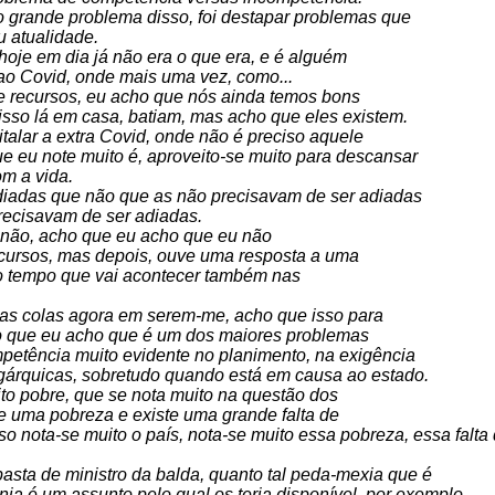
o grande problema disso, foi destapar problemas que
u atualidade.
oje em dia já não era o que era, e é alguém
 ao Covid, onde mais uma vez, como...
e recursos, eu acho que nós ainda temos bons
isso lá em casa, batiam, mas acho que eles existem.
talar a extra Covid, onde não é preciso aquele
ue eu note muito é, aproveito-se muito para descansar
om a vida.
diadas que não que as não precisavam de ser adiadas
precisavam de ser adiadas.
, não, acho que eu acho que eu não
cursos, mas depois, ouve uma resposta a uma
e o tempo que vai acontecer também nas
nas colas agora em serem-me, acho que isso para
lo que eu acho que é um dos maiores problemas
petência muito evidente no planimento, na exigência
agárquicas, sobretudo quando está em causa ao estado.
ito pobre, que se nota muito na questão dos
te uma pobreza e existe uma grande falta de
o nota-se muito o país, nota-se muito essa pobreza, essa falta
asta de ministro da balda, quanto tal peda-mexia que é
nia é um assunto pelo qual os teria disponível, por exemplo,