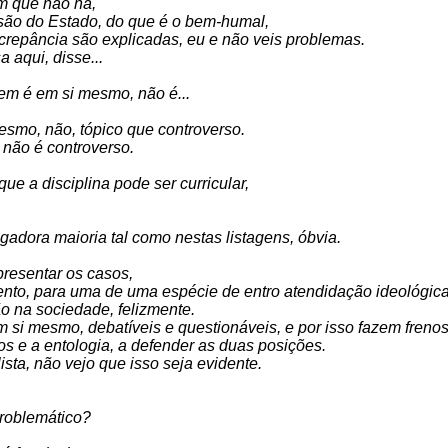
em que não há,
são do Estado, do que é o bem-humal,
crepância são explicadas, eu e não veis problemas.
 aqui, disse...
uem é em si mesmo, não é...
mesmo, não, tópico que controverso.
 não é controverso.
ue a disciplina pode ser curricular,
adora maioria tal como nestas listagens, óbvia.
resentar os casos,
to, para uma de uma espécie de entro atendidação ideológica
o na sociedade, felizmente.
si mesmo, debatíveis e questionáveis, e por isso fazem frenos
vros e a entologia, a defender as duas posições.
ista, não vejo que isso seja evidente.
problemático?