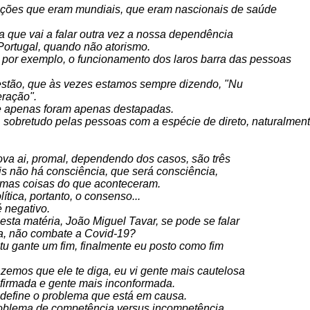
ações que eram mundiais, que eram nascionais de saúde
 que vai a falar outra vez a nossa dependência
 Portugal, quando não atorismo.
por exemplo, o funcionamento dos laros barra das pessoas
 estão, que às vezes estamos sempre dizendo, "Nu
eração".
ue apenas foram apenas destapadas.
sobretudo pelas pessoas com a espécie de direto, naturalmen
ova ai, promal, dependendo dos casos, são três
ais não há consciência, que será consciência,
gumas coisas do que aconteceram.
tica, portanto, o consenso...
 negativo.
sta matéria, João Miguel Tavar, se pode se falar
da, não combate a Covid-19?
tu gante um fim, finalmente eu posto como fim
zemos que ele te diga, eu vi gente mais cautelosa
nfirmada e gente mais inconformada.
define o problema que está em causa.
oblema de competência versus incompetência.