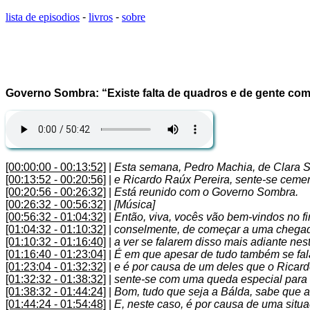
lista de episodios
-
livros
-
sobre
Governo Sombra: “Existe falta de quadros e de gente com 
[00:00:00 - 00:13:52]
|
Esta semana, Pedro Machia, de Clara Si
[00:13:52 - 00:20:56]
|
e Ricardo Raúx Pereira, sente-se ceme
[00:20:56 - 00:26:32]
|
Está reunido com o Governo Sombra.
[00:26:32 - 00:56:32]
|
[Música]
[00:56:32 - 01:04:32]
|
Então, viva, vocês vão bem-vindos no 
[01:04:32 - 01:10:32]
|
conselmente, de começar a uma chegada
[01:10:32 - 01:16:40]
|
a ver se falarem disso mais adiante ne
[01:16:40 - 01:23:04]
|
É em que apesar de tudo também se fala
[01:23:04 - 01:32:32]
|
e é por causa de um deles que o Ricard
[01:32:32 - 01:38:32]
|
sente-se com uma queda especial para 
[01:38:32 - 01:44:24]
|
Bom, tudo que seja a Bálda, sabe que 
[01:44:24 - 01:54:48]
|
E, neste caso, é por causa de uma situ