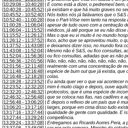
[10:29:08 - 10:40:28]
|
E como está a dizer, o pedremexí bem, 
[10:40:28 - 10:45:52]
|
já existiam e que há muito graves no se
[10:45:52 - 10:52:40]
|
Nós todos nós já falávamos que o S&S h
[10:52:40 - 11:00:28]
|
boa o Part-Vilse nem tanto na resposta
[11:00:28 - 11:06:04]
|
apesar de tudo ouvo com a centração d
[11:06:04 - 11:15:52]
|
médicos, já até porque se eu não disse 
[11:15:52 - 11:26:12]
|
Mas o que eu vi muito é no mundo hospi
[11:26:12 - 11:37:52]
|
foco, acho que se aproveitou muito, o q
[11:37:52 - 11:43:08]
|
e deixamos dizer isso, no mundo fora c
[11:43:08 - 11:52:04]
|
Mesmo não é S&S, ou fico consultas, a
[11:52:04 - 11:56:36]
|
ou fico consultas, adiadas que as não 
[11:56:36 - 12:01:56]
|
Não, não, não, não, não, não, não, não
[12:01:56 - 12:11:48]
|
realmente com uma concentração de re
[12:11:48 - 12:16:48]
|
espécie de burn out que já existia, qu
[12:16:48 - 12:18:28]
|
colas.
[12:18:28 - 12:23:52]
|
Eu ainda quer ver o que vai acontecer 
[12:23:52 - 12:32:20]
|
mim é muito clago e depois, ouve aqui
[12:32:20 - 12:46:32]
|
protocolos, que é uma espécie de incom
[12:46:32 - 12:56:48]
|
que se coloca nas fias, nas cadêres e 
[12:56:48 - 13:06:20]
|
E depois o reflexo de um país que é mu
[13:06:20 - 13:17:16]
|
larges, porque em cima disso tudo exis
[13:17:16 - 13:27:44]
|
qualidade de gente com qualidade. E iss
[13:27:44 - 13:29:24]
|
competência.
[13:29:24 - 13:37:08]
|
Entregamos ao Ricardo Aorres Pera, a p
[13:37:08 - 13:48:08]
|
ser por esta semana. Ministro da cidada