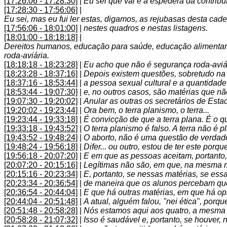
[17:26:06 - 17:28:30]
|
Eu sei que vai é a espédera da contribu
[17:28:30 - 17:56:06]
|
Eu sei, mas eu fui ler estas, digamos, as rejubasas desta ca
[17:56:06 - 18:01:00]
|
nestes quadros e nestas listagens.
[18:01:00 - 18:18:18]
|
Dereitos humanos, educação para saúde, educação alimentar at
roda-aviária.
[18:18:18 - 18:23:28]
|
Eu acho que não é segurança roda-aviár
[18:23:28 - 18:37:16]
|
Depois existem questões, sobretudo na 
[18:37:16 - 18:53:44]
|
a pessoa sexual cultural e a quantidade
[18:53:44 - 19:07:30]
|
e, no outros casos, são matérias que nã
[19:07:30 - 19:20:02]
|
Anular as outras os secretários de Esta
[19:20:02 - 19:23:44]
|
Ora bem, o terra planismo, o terra...
[19:23:44 - 19:33:18]
|
É convicção de que a terra plana. É o q
[19:33:18 - 19:43:52]
|
O terra planismo é falso. A terra não é
[19:43:52 - 19:48:24]
|
O aborto, não é uma questão de verdadeir
[19:48:24 - 19:56:18]
|
Difer... ou outro, estou de ter este por
[19:56:18 - 20:07:20]
|
E em que as pessoas aceitam, portanto, 
[20:07:20 - 20:15:16]
|
Legítimas não são, em que, na mesma m
[20:15:16 - 20:23:34]
|
E, portanto, se nessas matérias, se ess
[20:23:34 - 20:36:54]
|
de maneira que os alunos percebam que 
[20:36:54 - 20:44:04]
|
E que há outras matérias, em que há opi
[20:44:04 - 20:51:48]
|
A atual, alguém falou, "nei ética", porqu
[20:51:48 - 20:58:28]
|
Nós estamos aqui aos quatro, a mesma
[20:58:28 - 21:07:32]
|
Isso é saudável e, portanto, se houver, 