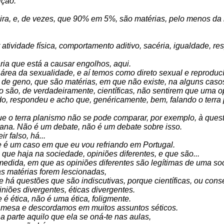
ição.
deira, e, de vezes, que 90% em 5%, são matérias, pelo menos da
ividade física, comportamento aditivo, sacéria, igualdade, res
ia que está a causar engolhos, aqui.
área da sexualidade, e aí temos como direto sexual e reproducí
 de geno, que são matérias, em que não existe, na alguns casos
o são, de verdadeiramente, científicas, não sentirem que uma op
do, respondeu e acho que, genéricamente, bem, falando o terra
ue o terra planismo não se pode comparar, por exemplo, à quest
 plana. Não é um debate, não é um debate sobre isso.
 falso, há...
que é um caso em que eu vou refriando em Portugal.
que haja na sociedade, opiniões diferentes, e que são...
edida, em que as opiniões diferentes são legítimas de uma so
as matérias forem lescionadas,
há questões que são indiscutivas, porque científicas, ou cons
niões divergentes, éticas divergentes.
e é ética, não é uma ética, foligmente.
 mesa e descordamos em muitos assuntos séticos.
na parte aquilo que ela se oná-te nas aulas,