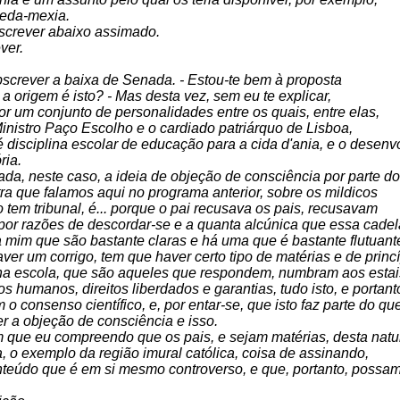
peda-mexia.
bscrever abaixo assimado.
ver.
bscrever a baixa de Senada. - Estou-te bem à proposta
a origem é isto? - Mas desta vez, sem eu te explicar,
r um conjunto de personalidades entre os quais, entre elas,
inistro Paço Escolho e o cardiado patriárquo de Lisboa,
disciplina escolar de educação para a cida d'ania, e o desenv
ria.
ada, neste caso, a ideia de objeção de consciência por parte d
ra que falamos aqui no programa anterior, sobre os mildicos
em tribunal, é... porque o pai recusava os pais, recusavam
por razões de descordar-se e a quanta alcúnica que essa cadela
 mim que são bastante claras e há uma que é bastante flutuant
er um corrigo, tem que haver certo tipo de matérias e de princí
na escola, que são aqueles que respondem, numbram aos estais 
eitos humanos, direitos liberdados e garantias, tudo isto, e portan
 consenso científico, e, por entar-se, que isto faz parte do que
r a objeção de consciência e isso.
m que eu compreendo que os pais, e sejam matérias, desta natur
, o exemplo da região imural católica, coisa de assinando,
teúdo que é em si mesmo controverso, e que, portanto, possam