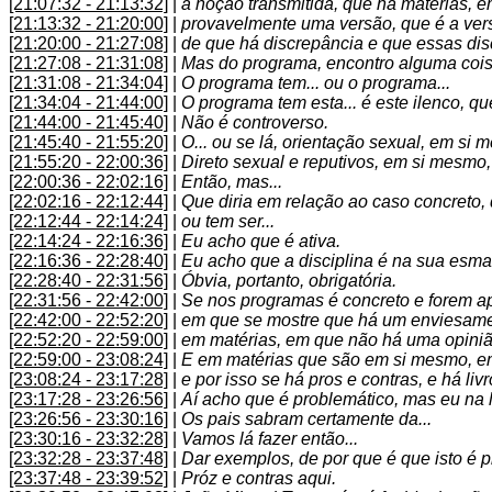
[21:07:32 - 21:13:32]
|
a noção transmitida, que há matérias, 
[21:13:32 - 21:20:00]
|
provavelmente uma versão, que é a ver
[21:20:00 - 21:27:08]
|
de que há discrepância e que essas dis
[21:27:08 - 21:31:08]
|
Mas do programa, encontro alguma coisa
[21:31:08 - 21:34:04]
|
O programa tem... ou o programa...
[21:34:04 - 21:44:00]
|
O programa tem esta... é este ilenco, q
[21:44:00 - 21:45:40]
|
Não é controverso.
[21:45:40 - 21:55:20]
|
O... ou se lá, orientação sexual, em si 
[21:55:20 - 22:00:36]
|
Direto sexual e reputivos, em si mesmo,
[22:00:36 - 22:02:16]
|
Então, mas...
[22:02:16 - 22:12:44]
|
Que diria em relação ao caso concreto, q
[22:12:44 - 22:14:24]
|
ou tem ser...
[22:14:24 - 22:16:36]
|
Eu acho que é ativa.
[22:16:36 - 22:28:40]
|
Eu acho que a disciplina é na sua esmag
[22:28:40 - 22:31:56]
|
Óbvia, portanto, obrigatória.
[22:31:56 - 22:42:00]
|
Se nos programas é concreto e forem ap
[22:42:00 - 22:52:20]
|
em que se mostre que há um enviesamen
[22:52:20 - 22:59:00]
|
em matérias, em que não há uma opiniã
[22:59:00 - 23:08:24]
|
E em matérias que são em si mesmo, em 
[23:08:24 - 23:17:28]
|
e por isso se há pros e contras, e há li
[23:17:28 - 23:26:56]
|
Aí acho que é problemático, mas eu na l
[23:26:56 - 23:30:16]
|
Os pais sabram certamente da...
[23:30:16 - 23:32:28]
|
Vamos lá fazer então...
[23:32:28 - 23:37:48]
|
Dar exemplos, de por que é que isto é 
[23:37:48 - 23:39:52]
|
Próz e contras aqui.